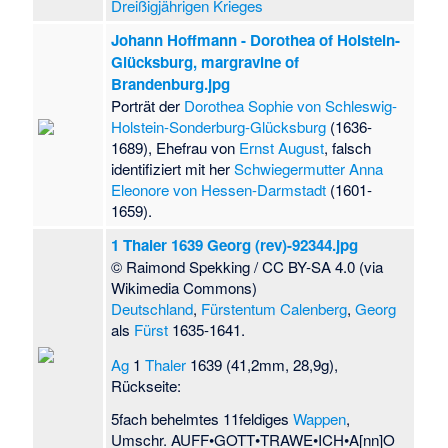
Dreißigjährigen Krieges
Johann Hoffmann - Dorothea of Holstein-
Glücksburg, margravine of
Brandenburg.jpg
Porträt der
Dorothea Sophie von Schleswig-
Holstein-Sonderburg-Glücksburg
(1636-
1689), Ehefrau von
Ernst August
, falsch
identifiziert mit her
Schwiegermutter
Anna
Eleonore von Hessen-Darmstadt
(1601-
1659).
1 Thaler 1639 Georg (rev)-92344.jpg
© Raimond Spekking / CC BY-SA 4.0 (via
Wikimedia Commons)
Deutschland
,
Fürstentum Calenberg
,
Georg
als
Fürst
1635-1641.
Ag
1
Thaler
1639 (41,2mm, 28,9g),
Rückseite:
5fach behelmtes 11feldiges
Wappen
,
Umschr. AUFF•GOTT•TRAWE•ICH•A[nn]O