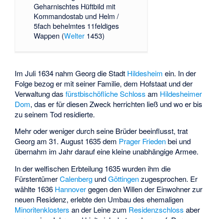
Geharnischtes Hüftbild mit
Kommandostab und Helm /
5fach behelmtes 11feldiges
Wappen (
Welter
1453)
Im Juli 1634 nahm Georg die Stadt
Hildesheim
ein. In der
Folge bezog er mit seiner Familie, dem Hofstaat und der
Verwaltung das
fürstbischöfliche Schloss
am
Hildesheimer
Dom
, das er für diesen Zweck herrichten ließ und wo er bis
zu seinem Tod residierte.
Mehr oder weniger durch seine Brüder beeinflusst, trat
Georg am 31. August 1635 dem
Prager Frieden
bei und
übernahm im Jahr darauf eine kleine unabhängige Armee.
In der welfischen Erbteilung 1635 wurden ihm die
Fürstentümer
Calenberg
und
Göttingen
zugesprochen. Er
wählte 1636
Hannover
gegen den Willen der Einwohner zur
neuen Residenz, erlebte den Umbau des ehemaligen
Minoritenklosters
an der Leine zum
Residenzschloss
aber