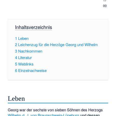
00
Inhaltsverzeichnis
1
Leben
2
Leichenzug für die Herzöge Georg und Wilhelm
3
Nachkommen
4
Literatur
5
Weblinks
6
Einzelnachweise
Leben
Georg war der sechste von sieben Söhnen des Herzogs
Wilhelm d. J. von Braunschweig-Lüneburg
und dessen