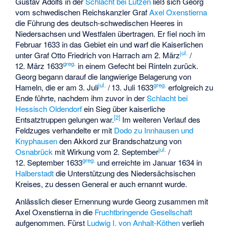
Gustav Adolfs in der
Schlacht bei Lützen
ließ sich Georg
vom schwedischen Reichskanzler Graf
Axel Oxenstierna
die Führung des deutsch-schwedischen Heeres in
Niedersachsen und Westfalen übertragen. Er fiel noch im
Februar 1633 in das Gebiet ein und warf die Kaiserlichen
jul.
unter Graf
Otto Friedrich von Harrach
am 2. März
/
greg.
12. März 1633
in einem Gefecht bei Rinteln zurück.
Georg begann darauf die langwierige
Belagerung von
jul.
greg.
Hameln
, die er am 3. Juli
/
13. Juli 1633
erfolgreich zu
Ende führte, nachdem ihm zuvor in der
Schlacht bei
Hessisch Oldendorf
ein Sieg über kaiserliche
[
2
]
Entsatztruppen gelungen war.
Im weiteren Verlauf des
Feldzuges verhandelte er mit
Dodo zu Innhausen und
Knyphausen
den Akkord zur Brandschatzung von
jul.
Osnabrück
mit Wirkung vom 2. September
/
greg.
12. September 1633
und erreichte im Januar 1634 in
Halberstadt
die Unterstützung des Niedersächsischen
Kreises, zu dessen General er auch ernannt wurde.
Anlässlich dieser Ernennung wurde Georg zusammen mit
Axel Oxenstierna in die
Fruchtbringende Gesellschaft
aufgenommen. Fürst
Ludwig I. von Anhalt-Köthen
verlieh