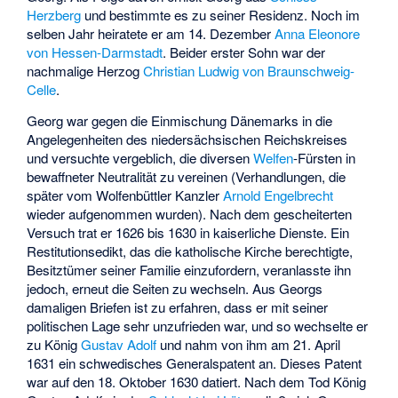
Herzberg
und bestimmte es zu seiner Residenz. Noch im
selben Jahr heiratete er am 14. Dezember
Anna Eleonore
von Hessen-Darmstadt
. Beider erster Sohn war der
nachmalige Herzog
Christian Ludwig von Braunschweig-
Celle
.
Georg war gegen die Einmischung Dänemarks in die
Angelegenheiten des niedersächsischen Reichskreises
und versuchte vergeblich, die diversen
Welfen
-Fürsten in
bewaffneter Neutralität zu vereinen (Verhandlungen, die
später vom Wolfenbüttler Kanzler
Arnold Engelbrecht
wieder aufgenommen wurden). Nach dem gescheiterten
Versuch trat er 1626 bis 1630 in kaiserliche Dienste. Ein
Restitutionsedikt, das die katholische Kirche berechtigte,
Besitztümer seiner Familie einzufordern, veranlasste ihn
jedoch, erneut die Seiten zu wechseln. Aus Georgs
damaligen Briefen ist zu erfahren, dass er mit seiner
politischen Lage sehr unzufrieden war, und so wechselte er
zu König
Gustav Adolf
und nahm von ihm am 21. April
1631 ein schwedisches Generalspatent an. Dieses Patent
war auf den 18. Oktober 1630 datiert. Nach dem Tod König