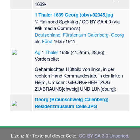
1639•
1 Thaler 1639 Georg (obv)-92345.jpg
© Raimond Spekking / CC BY-SA 4.0 (via
Wikimedia Commons)
Deutschland
,
Fürstentum Calenberg
,
Georg
als
Fürst
1635-1641.
Ag
1
Thaler
1639 (41,2mm, 28,9g),
Vorderseite:
Geharnischtes Hüftbild von links, in der
rechten Hand Kommandostab, in der linken
Helm, Umschr.: GEORG•HERTZOG
ZU•BRAUNS[chweig] UND LUN[eburg]:
Georg (Braunschweig-Calenberg)
Residenzmuseum Celle.JPG
Lizenz für Texte auf dieser Seite:
CC-BY-SA 3.0 Unported
.