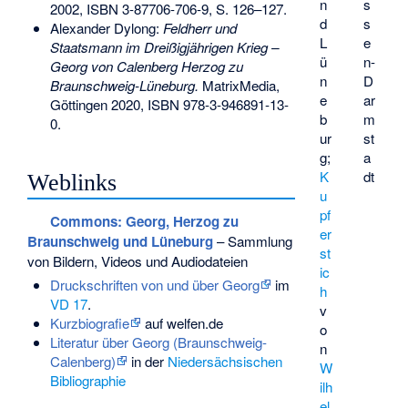
n
s
2002,
ISBN 3-87706-706-9
, S. 126–127.
d
s
Alexander Dylong:
Feldherr und
L
e
Staatsmann im Dreißigjährigen Krieg –
ü
n-
Georg von Calenberg Herzog zu
n
D
Braunschweig-Lüneburg.
MatrixMedia,
e
ar
Göttingen 2020,
ISBN 978-3-946891-13-
b
m
0
.
ur
st
g;
a
K
dt
Weblinks
u
pf
Commons
: Georg, Herzog zu
er
Braunschweig und Lüneburg
– Sammlung
st
von Bildern, Videos und Audiodateien
ic
Druckschriften von und über Georg
im
h
VD 17
.
v
Kurzbiografie
auf welfen.de
o
Literatur über Georg (Braunschweig-
n
Calenberg)
in der
Niedersächsischen
W
Bibliographie
ilh
el