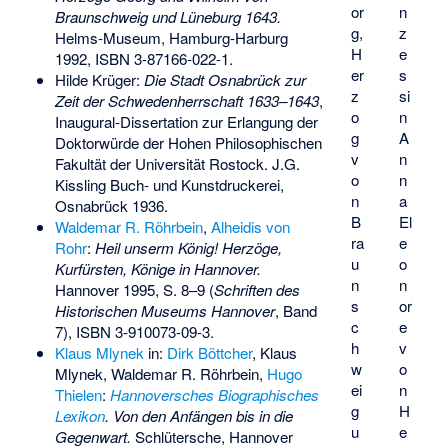
or
n
Braunschweig und Lüneburg 1643.
g,
z
Helms-Museum, Hamburg-Harburg
H
e
1992,
ISBN 3-87166-022-1
.
er
s
Hilde Krüger:
Die Stadt Osnabrück zur
z
si
Zeit der Schwedenherrschaft 1633–1643
,
o
n
Inaugural-Dissertation zur Erlangung der
g
A
Doktorwürde der Hohen Philosophischen
v
n
Fakultät der Universität Rostock. J.G.
o
n
Kissling Buch- und Kunstdruckerei,
n
a
Osnabrück 1936.
B
El
Waldemar R. Röhrbein
,
Alheidis von
ra
e
Rohr
:
Heil unserm König! Herzöge,
u
o
Kurfürsten, Könige in Hannover.
n
n
Hannover 1995, S. 8–9 (
Schriften des
s
or
Historischen Museums Hannover
, Band
c
e
7),
ISBN 3-910073-09-3
.
h
v
Klaus Mlynek
in:
Dirk Böttcher
, Klaus
w
o
Mlynek, Waldemar R. Röhrbein,
Hugo
ei
n
Thielen
:
Hannoversches Biographisches
g
H
Lexikon
. Von den Anfängen bis in die
u
e
Gegenwart.
Schlütersche, Hannover