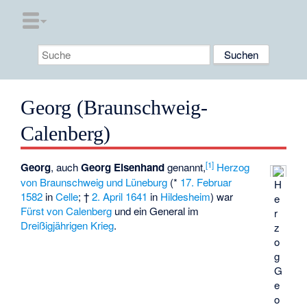
Georg (Braunschweig-
Calenberg)
[
1
]
Georg
, auch
Georg Eisenhand
genannt,
Herzog
von Braunschweig und Lüneburg
(*
17. Februar
H
1582
in
Celle
; †
2. April
1641
in
Hildesheim
) war
e
Fürst von Calenberg
und ein General im
r
Dreißigjährigen Krieg
.
z
o
g
G
e
o