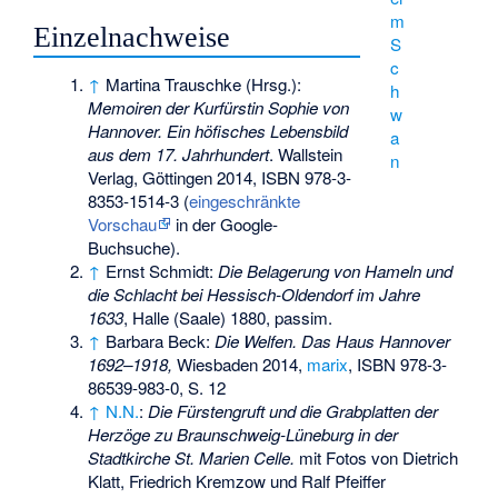
m
Einzelnachweise
S
c
↑
Martina Trauschke (Hrsg.):
h
Memoiren der Kurfürstin Sophie von
w
Hannover. Ein höfisches Lebensbild
a
aus dem 17. Jahrhundert
. Wallstein
n
Verlag, Göttingen 2014,
ISBN 978-3-
8353-1514-3
(
eingeschränkte
Vorschau
in der Google-
Buchsuche).
↑
Ernst Schmidt:
Die Belagerung von Hameln und
die Schlacht bei Hessisch-Oldendorf im Jahre
1633
, Halle (Saale) 1880, passim.
↑
Barbara Beck:
Die Welfen. Das Haus Hannover
1692–1918,
Wiesbaden 2014,
marix
,
ISBN 978-3-
86539-983-0
, S. 12
↑
N.N.
:
Die Fürstengruft und die Grabplatten der
Herzöge zu Braunschweig-Lüneburg in der
Stadtkirche St. Marien Celle.
mit Fotos von Dietrich
Klatt, Friedrich Kremzow und Ralf Pfeiffer