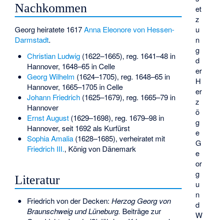
Nachkommen
et
z
Georg heiratete 1617
Anna Eleonore von Hessen-
u
Darmstadt
.
n
g
Christian Ludwig
(1622–1665), reg. 1641–48 in
d
Hannover, 1648–65 in Celle
er
Georg Wilhelm
(1624–1705), reg. 1648–65 in
H
Hannover, 1665–1705 in Celle
er
Johann Friedrich
(1625–1679), reg. 1665–79 in
z
Hannover
ö
Ernst August
(1629–1698), reg. 1679–98 in
g
Hannover, seit 1692 als Kurfürst
e
Sophia Amalia
(1628–1685), verheiratet mit
G
Friedrich III.
, König von Dänemark
e
or
g
Literatur
u
n
Friedrich von der Decken:
Herzog Georg von
d
Braunschweig und Lüneburg.
Beiträge zur
W