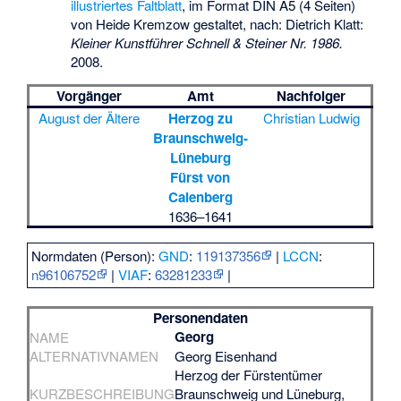
illustriertes
Faltblatt
, im Format DIN A5 (4 Seiten)
von Heide Kremzow gestaltet, nach: Dietrich Klatt:
Kleiner Kunstführer Schnell & Steiner Nr. 1986.
2008.
Vorgänger
Amt
Nachfolger
August der Ältere
Herzog zu
Christian Ludwig
Braunschweig-
Lüneburg
Fürst von
Calenberg
1636–1641
Normdaten (Person):
GND
:
119137356
|
LCCN
:
n96106752
|
VIAF
:
63281233
|
Personendaten
Georg
NAME
ALTERNATIVNAMEN
Georg Eisenhand
Herzog der Fürstentümer
KURZBESCHREIBUNG
Braunschweig und Lüneburg,