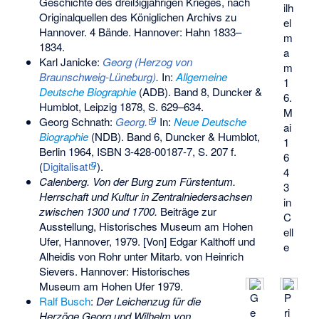
Geschichte des dreißigjährigen Krieges, nach
ilh
Originalquellen des Königlichen Archivs zu
el
Hannover. 4 Bände. Hannover: Hahn 1833–
m
1834.
a
Karl Janicke:
Georg (Herzog von
m
Braunschweig-Lüneburg)
.
In:
Allgemeine
1
Deutsche Biographie
(ADB). Band 8, Duncker &
6.
Humblot, Leipzig 1878, S. 629–634.
M
Georg Schnath:
Georg.
In:
Neue Deutsche
ai
Biographie
(NDB). Band 6, Duncker & Humblot,
1
Berlin 1964,
ISBN 3-428-00187-7
, S. 207 f.
6
(
Digitalisat
).
4
Calenberg. Von der Burg zum Fürstentum.
3
Herrschaft und Kultur in Zentralniedersachsen
in
zwischen 1300 und 1700.
Beiträge zur
C
Ausstellung, Historisches Museum am Hohen
ell
Ufer, Hannover, 1979. [Von] Edgar Kalthoff und
e
Alheidis von Rohr unter Mitarb. von Heinrich
Sievers. Hannover: Historisches
Museum am Hohen Ufer 1979.
G
P
Ralf Busch
:
Der Leichenzug für die
e
ri
Herzöge Georg und Wilhelm von