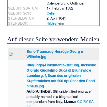
Calenberg und Göttingen
GEBURTSDATUM
17. Februar 1582
GEBURTSORT
Celle
STERBEDATUM
2. April 1641
STERBEORT
Hildesheim
Auf dieser Seite verwendete Medien
Buno Trauerzug Herzöge Georg u
Wilhelm.jpg
Bild(ungs)-Dokumente-Stiftung, Incisione
Giorgio Guglielmo Duca di Brunswic e
Luneburg, f, Scan des originalen
Kupferstiches mit 600 dpi über den Rand
hinaus.jpg
Autor/Urheber:
Still unidentified engraver,
probably named in a biographical
compendium from Italy,
Lizenz:
CC BY-SA
3.0