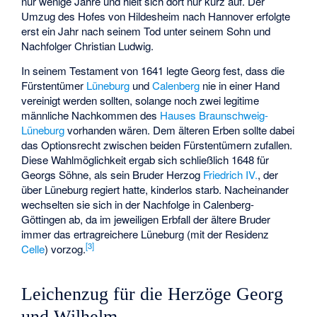
nur wenige Jahre und hielt sich dort nur kurz auf. Der
Umzug des Hofes von Hildesheim nach Hannover erfolgte
erst ein Jahr nach seinem Tod unter seinem Sohn und
Nachfolger Christian Ludwig.
In seinem Testament von 1641 legte Georg fest, dass die
Fürstentümer
Lüneburg
und
Calenberg
nie in einer Hand
vereinigt werden sollten, solange noch zwei legitime
männliche Nachkommen des
Hauses Braunschweig-
Lüneburg
vorhanden wären. Dem älteren Erben sollte dabei
das Optionsrecht zwischen beiden Fürstentümern zufallen.
Diese Wahlmöglichkeit ergab sich schließlich 1648 für
Georgs Söhne, als sein Bruder Herzog
Friedrich IV.
, der
über Lüneburg regiert hatte, kinderlos starb. Nacheinander
wechselten sie sich in der Nachfolge in Calenberg-
Göttingen ab, da im jeweiligen Erbfall der ältere Bruder
immer das ertragreichere Lüneburg (mit der Residenz
[
3
]
Celle
) vorzog.
Leichenzug für die Herzöge Georg
und Wilhelm