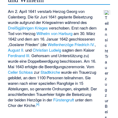
Am 2. April 1641 verstarb Herzog Georg von
Calenberg. Die für Juni 1641 geplante Beisetzung
T
wurde aufgrund der Kriegswirren während des
eil
Dreißigjährigen Krieges
verschoben. Erst nach dem
a
Tod von Herzog
Wilhelm von Harburg
am 30. März
n
1642 und dem am 16. Januar 1642 geschlossenen
si
„Goslarer Frieden“ (die
Welfenherzöge
Friedrich IV.
,
c
August II.
und
Christian Ludwig
sagten dem Kaiser
ht
Ferdinand III.
Gehorsam und Unterstützung zu)
Tr
wurde eine Doppelbeerdigung beschlossen. Am 16.
a
Mai 1643 erfolgte die Beerdigungszeremonie. Vom
u
Celler Schloss
zur
Stadtkirche
wurde ein Trauerzug
er
gebildet, an dem 1100 Personen teilnahmen. Sie
z
waren nach einer speziellen Rangfolge in 15
u
Abteilungen, so genannte Ordnungen, eingeteilt. Der
g
anschließenden Trauerfeier folgte die Beisetzung
z
der beiden Herzöge in der
Fürstengruft
unter dem
ur
[
4
]
Chor der Kirche.
B
ei
s