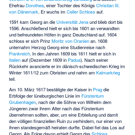
Ehefrau
Dorothea
, einer Tochter des Königs
Christian III.
von Dänemark
. Er wuchs im
Celler Schloss
auf.
1591 kam Georg an die
Universität Jena
und blieb dort bis
1596. Anschließend hielt er sich bis 1601 an verwandten
und befreundeten Höfen in ganz Deutschland auf. 1604
schloss er sich Prinz
Moritz von Oranien
an. 1608
unternahm Herzog Georg eine Studienreise nach
Frankreich
. In den Jahren 1609 bis 1611 hielt er sich in
Italien
auf (Dezember 1609 in
Padua
). Nach seiner
Rückkehr avancierte er im dänisch-schwedischen Krieg im
Winter 1611/12 zum Obristen und nahm am
Kalmarkrieg
teil.
Am 10. März 1617 bestätigte der Kaiser in
Prag
die
Erbfolge der lüneburgischen Linie im
Fürstentum
Grubenhagen
, nach der die Söhne von Wilhelm dem
Jüngeren zwar ihrem Alter nach das Fürstentum
übernehmen sollten, aber, um eine Erbteilung und damit
den völligen finanziellen Ruin zu verhindern, nur einer von
ihnen standesgemäß heiraten durfte. Dabei fiel das Los auf
Georg. Als Folge davon erhielt Georg das
Schloss