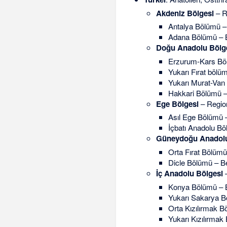
Akdeniz Bölgesi
– R
Antalya Bölümü –
Adana Bölümü – 
Doğu Anadolu Bölg
Erzurum-Kars Bö
Yukarı Fırat böl
Yukarı Murat-Van
Hakkari Bölümü 
Ege Bölgesi
– Regio
Asıl Ege Bölümü –
İçbatı Anadolu Bö
Güneydoğu Anadolu
Orta Fırat Bölümü
Dicle Bölümü – B
İç Anadolu Bölgesi
–
Konya Bölümü – 
Yukarı Sakarya B
Orta Kızılırmak B
Yukarı Kızılırmak