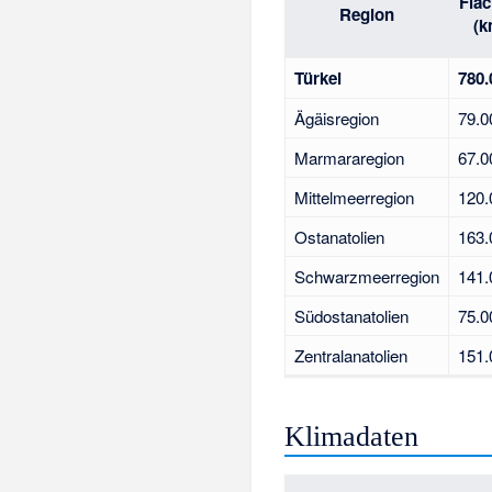
Fläc
Region
(k
Türkei
780.
Ägäisregion
79.0
Marmararegion
67.0
Mittelmeerregion
120.
Ostanatolien
163.
Schwarzmeerregion
141.
Südostanatolien
75.0
Zentralanatolien
151.
Klimadaten