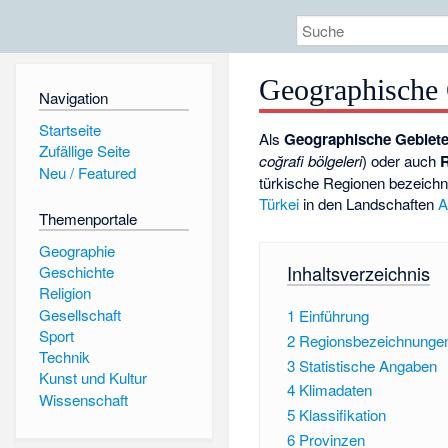
Geographische 
Navigation
Startseite
Als
Geographische Gebiete
Zufällige Seite
coğrafi bölgeleri
) oder auch
R
Neu / Featured
türkische Regionen bezeichne
Türkei
in den Landschaften
A
Themenportale
Geographie
Inhaltsverzeichnis
Geschichte
Religion
Gesellschaft
1
Einführung
Sport
2
Regionsbezeichnunge
Technik
3
Statistische Angaben
Kunst und Kultur
4
Klimadaten
Wissenschaft
5
Klassifikation
6
Provinzen