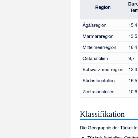
Durc
Region
Tem
Ägäisregion
15,4
Marmararegion
13,5
Mittelmeerregion
16,4
Ostanatolien
9,7
Schwarzmeerregion
12,3
Südostanatolien
16,5
Zentralanatolien
10,6
Klassifikation
Die Geographie der Türkei te
Türkei
: Anatolien, Ostthr