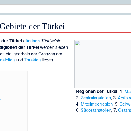
Gebiete der Türkei
 der Türkei
(
türkisch
Türkiye'nin
egionen der Türkei
werden sieben
t, die innerhalb der Grenzen der
natolien
und
Thrakien
liegen.
Regionen der Türkei:
1.
Ma
2.
Zentralanatolien
, 3.
Ägäisr
n
4.
Mittelmeerregion
, 5.
Schw
6.
Südostanatolien
, 7.
Ostana