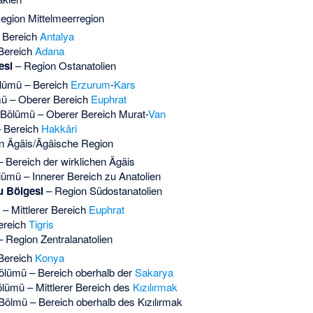
egion Mittelmeerregion
 Bereich
Antalya
Bereich
Adana
esi
– Region Ostanatolien
lümü – Bereich
Erzurum
-
Kars
ümü – Oberer Bereich
Euphrat
 Bölümü – Oberer Bereich Murat-
Van
– Bereich
Hakkâri
n Ägäis/Ägäische Region
 Bereich der wirklichen Ägäis
lümü – Innerer Bereich zu Anatolien
 Bölgesi
– Region Südostanatolien
 – Mittlerer Bereich
Euphrat
ereich
Tigris
 Region Zentralanatolien
Bereich
Konya
ölümü – Bereich oberhalb der
Sakarya
ölümü – Mittlerer Bereich des
Kızılırmak
 Bölmü – Bereich oberhalb des Kızılırmak