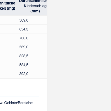
Durchschnittlicher
nittliche
Niederschlag
keit (mg)
(mm)
569,0
654,3
706,0
569,0
828,5
584,5
392,0
zw. Gebiete/Bereiche: