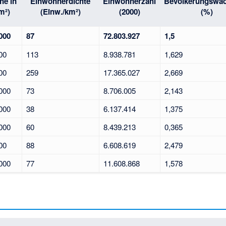
he in
Einwohnerdichte
Einwohnerzahl
Bevölkerungswa
m²)
(Einw./km²)
(2000)
(%)
000
87
72.803.927
1,5
00
113
8.938.781
1,629
00
259
17.365.027
2,669
000
73
8.706.005
2,143
000
38
6.137.414
1,375
000
60
8.439.213
0,365
00
88
6.608.619
2,479
000
77
11.608.868
1,578