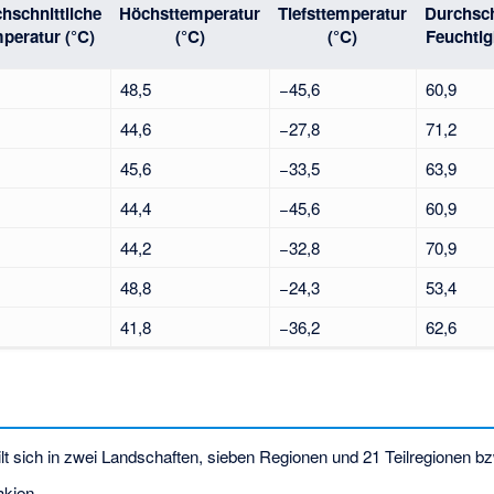
hschnittliche
Höchsttemperatur
Tiefsttemperatur
Durchsch
peratur (°C)
(°C)
(°C)
Feuchtig
48,5
−45,6
60,9
44,6
−27,8
71,2
45,6
−33,5
63,9
44,4
−45,6
60,9
44,2
−32,8
70,9
48,8
−24,3
53,4
41,8
−36,2
62,6
ilt sich in zwei Landschaften, sieben Regionen und 21 Teilregionen b
akien