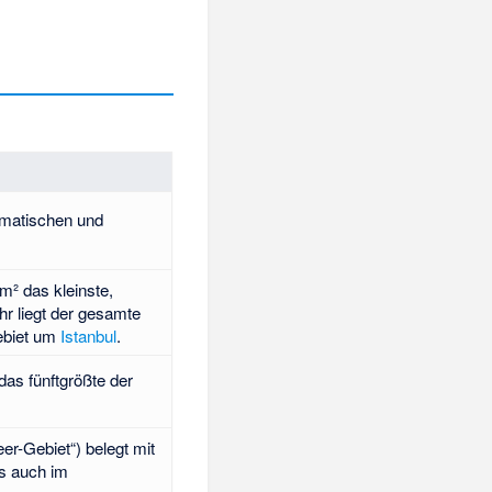
imatischen und
m² das kleinste,
hr liegt der gesamte
ebiet um
Istanbul
.
das fünftgrößte der
er-Gebiet“) belegt mit
ls auch im