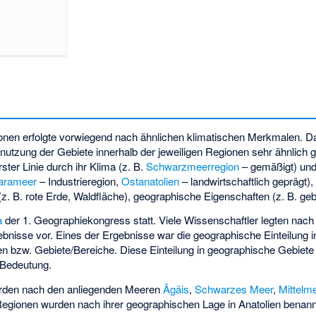
ionen erfolgte vorwiegend nach ähnlichen klimatischen Merkmalen. Da
nutzung der Gebiete innerhalb der jeweiligen Regionen sehr ähnlich 
ster Linie durch ihr Klima (z. B.
Schwarzmeerregion
– gemäßigt) und
arameer
– Industrieregion,
Ostanatolien
– landwirtschaftlich geprägt),
z. B. rote Erde, Waldfläche), geographische Eigenschaften (z. B. gebi
a
der 1. Geographiekongress statt. Viele Wissenschaftler legten nac
ebnisse vor. Eines der Ergebnisse war die geographische Einteilung 
en bzw. Gebiete/Bereiche. Diese Einteilung in geographische Gebiete 
e Bedeutung.
urden nach den anliegenden Meeren
Ägäis
,
Schwarzes Meer
,
Mittelm
 Regionen wurden nach ihrer geographischen Lage in Anatolien benannt