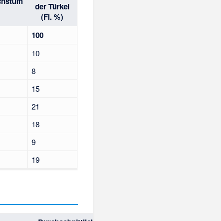
chstum
der Türkei
(Fl. %)
100
10
8
15
21
18
9
19