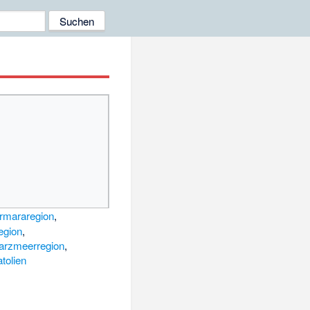
rmararegion
,
egion
,
arzmeerregion
,
tolien