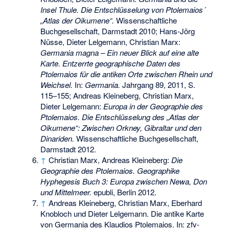
Insel Thule. Die Entschlüsselung von Ptolemaios´
„Atlas der Oikumene“.
Wissenschaftliche
Buchgesellschaft, Darmstadt 2010; Hans-Jörg
Nüsse, Dieter Lelgemann, Christian Marx:
Germania magna – Ein neuer Blick auf eine alte
Karte. Entzerrte geographische Daten des
Ptolemaios für die antiken Orte zwischen Rhein und
Weichsel.
In:
Germania.
Jahrgang 89, 2011, S.
115‒155; Andreas Kleineberg, Christian Marx,
Dieter Lelgemann:
Europa in der Geographie des
Ptolemaios. Die Entschlüsselung des „Atlas der
Oikumene“: Zwischen Orkney, Gibraltar und den
Dinariden.
Wissenschaftliche Buchgesellschaft,
Darmstadt 2012.
↑
Christian Marx, Andreas Kleineberg:
Die
Geographie des Ptolemaios. Geographike
Hyphegesis Buch 3: Europa zwischen Newa, Don
und Mittelmeer.
epubli, Berlin 2012.
↑
Andreas Kleineberg, Christian Marx, Eberhard
Knobloch und Dieter Lelgemann. Die antike Karte
von Germania des Klaudios Ptolemaios. In: zfv-