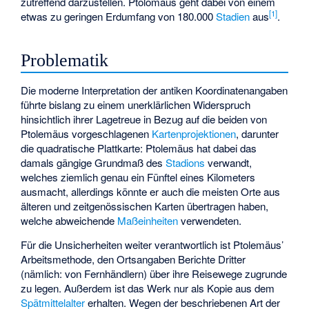
zutreffend darzustellen. Ptolomäus geht dabei von einem
[
1
]
etwas zu geringen Erdumfang von 180.000
Stadien
aus
.
Problematik
Die moderne Interpretation der antiken Koordinatenangaben
führte bislang zu einem unerklärlichen Widerspruch
hinsichtlich ihrer Lagetreue in Bezug auf die beiden von
Ptolemäus vorgeschlagenen
Kartenprojektionen
, darunter
die
quadratische Plattkarte
: Ptolemäus hat dabei das
damals gängige Grundmaß des
Stadions
verwandt,
welches ziemlich genau ein Fünftel eines Kilometers
ausmacht, allerdings könnte er auch die meisten Orte aus
älteren und zeitgenössischen Karten übertragen haben,
welche abweichende
Maßeinheiten
verwendeten.
Für die Unsicherheiten weiter verantwortlich ist Ptolemäus’
Arbeitsmethode, den Ortsangaben Berichte Dritter
(nämlich: von Fernhändlern) über ihre Reisewege zugrunde
zu legen. Außerdem ist das Werk nur als Kopie aus dem
Spätmittelalter
erhalten. Wegen der beschriebenen Art der