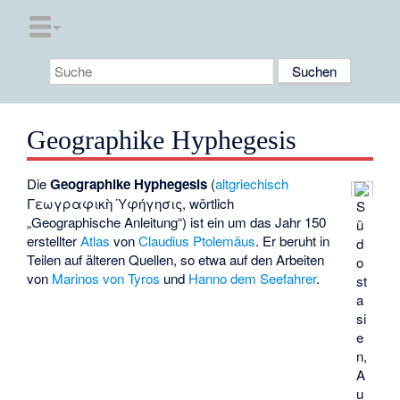
Geographike Hyphegesis
Die
Geographike Hyphegesis
(
altgriechisch
Γεωγραφικὴ Ὑφήγησις
, wörtlich
S
„Geographische Anleitung“) ist ein um das Jahr 150
ü
erstellter
Atlas
von
Claudius Ptolemäus
. Er beruht in
d
Teilen auf älteren Quellen, so etwa auf den Arbeiten
o
von
Marinos von Tyros
und
Hanno dem Seefahrer
.
st
a
si
e
n,
A
u