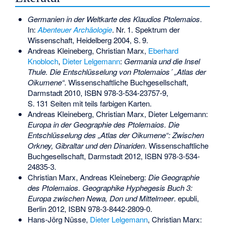
Germanien in der Weltkarte des Klaudios Ptolemaios
.
In:
Abenteuer Archäologie
.
Nr.
1
. Spektrum der
Wissenschaft, Heidelberg 2004,
S.
9
.
Andreas Kleineberg, Christian Marx,
Eberhard
Knobloch
,
Dieter Lelgemann
:
Germania und die Insel
Thule. Die Entschlüsselung von Ptolemaios´ „Atlas der
Oikumene“
. Wissenschaftliche Buchgesellschaft,
Darmstadt 2010,
ISBN 978-3-534-23757-9
,
S.
131 Seiten mit teils farbigen Karten
.
Andreas Kleineberg, Christian Marx, Dieter Lelgemann:
Europa in der Geographie des Ptolemaios. Die
Entschlüsselung des „Atlas der Oikumene“: Zwischen
Orkney, Gibraltar und den Dinariden
. Wissenschaftliche
Buchgesellschaft, Darmstadt 2012,
ISBN 978-3-534-
24835-3
.
Christian Marx, Andreas Kleineberg:
Die Geographie
des Ptolemaios. Geographike Hyphegesis Buch 3:
Europa zwischen Newa, Don und Mittelmeer
. epubli,
Berlin 2012,
ISBN 978-3-8442-2809-0
.
Hans-Jörg Nüsse,
Dieter Lelgemann
, Christian Marx: