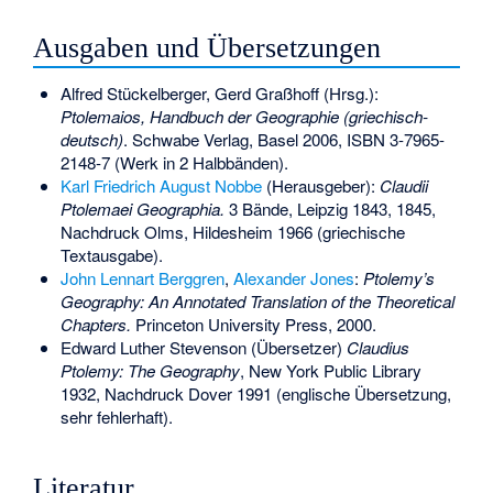
Ausgaben und Übersetzungen
Alfred Stückelberger, Gerd Graßhoff (Hrsg.):
Ptolemaios, Handbuch der Geographie (griechisch-
deutsch)
. Schwabe Verlag, Basel 2006,
ISBN 3-7965-
2148-7
(Werk in 2 Halbbänden).
Karl Friedrich August Nobbe
(Herausgeber):
Claudii
Ptolemaei Geographia.
3 Bände, Leipzig 1843, 1845,
Nachdruck Olms, Hildesheim 1966 (griechische
Textausgabe).
John Lennart Berggren
,
Alexander Jones
:
Ptolemy’s
Geography: An Annotated Translation of the Theoretical
Chapters.
Princeton University Press, 2000.
Edward Luther Stevenson (Übersetzer)
Claudius
Ptolemy: The Geography
, New York Public Library
1932, Nachdruck Dover 1991 (englische Übersetzung,
sehr fehlerhaft).
Literatur