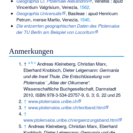
Geographia Cl. Ptolemaei Alexandrini
, Venetiis : apud
Vincentium Valgrisium, Venezia,
1562
.
Geographia Universalis
, Basileae : apud Henricum
Petrum, mense Martio, Venezia,
1540
.
Die entzerrten geographischen Daten des Ptolemaios
der TU Berlin am Beispiel von Locoritum
Anmerkungen
a
b
c
↑
Andreas Kleineberg, Christian Marx,
Eberhard Knobloch, Dieter Lelgemann:
Germania
und die Insel Thule. Die Entschlüsselung von
Ptolemaios´ „Atlas der Oikumene“.
Wissenschaftliche Buchgesellschaft, Darmstadt
2010,
ISBN 978-3-534-23757-9
, S. 3; S. 22 und 25
↑
www.ptolemaios.unibe.ch
↑
www.ptolemaios.unibe.ch/textband.html
↑
www.ptolemaios.unibe.ch/ergaenzungsband.html
↑
Andreas Kleineberg, Christian Marx, Eberhard
Knobloch, Dieter Lelgemann:
Germania und die