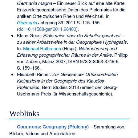
Germania magna
– Ein neuer Blick auf eine alte Karte.
Entzerrte geographische Daten des Ptolemaios für die
antiken Orte zwischen Rhein und Weichsel. In:
Germania
Jahrgang 89, 2011 S. 115‒155
(
doi:10.11588/ger.2011.96480
).
Klaus Geus:
Ptolemaios über die Schulter geschaut –
zu seiner Arbeitsweise in der Geographike Hyphegesis
.
In:
Michael Rathmann
(Hrsg.):
Wahrnehmung und
Erfassung geographischer Räume in der Antike
. Philipp
von Zabern, Mainz 2007,
ISBN 978-3-8053-3749-6
,
S.
159–166
.
Elisabeth Rinner:
Zur Genese der Ortskoordinaten
Kleinasiens in der Geographie des Klaudios
Ptolemaios
, Bern Studies 2013 (erhielt den
Georg-
Uschmann-Preis für Wissenschaftsgeschichte
).
Weblinks
Commons
: Geography (Ptolemy)
– Sammlung von
Bildern, Videos und Audiodateien