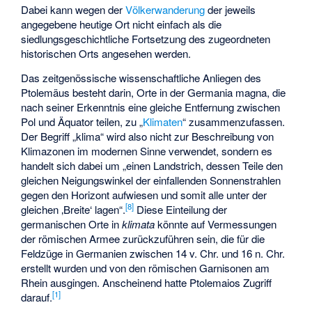
Dabei kann wegen der
Völkerwanderung
der jeweils
angegebene heutige Ort nicht einfach als die
siedlungsgeschichtliche Fortsetzung des zugeordneten
historischen Orts angesehen werden.
Das zeitgenössische wissenschaftliche Anliegen des
Ptolemäus besteht darin, Orte in der Germania magna, die
nach seiner Erkenntnis eine gleiche Entfernung zwischen
Pol und Äquator teilen, zu „
Klimaten
“ zusammenzufassen.
Der Begriff „klima“ wird also nicht zur Beschreibung von
Klimazonen im modernen Sinne verwendet, sondern es
handelt sich dabei um „einen Landstrich, dessen Teile den
gleichen Neigungswinkel der einfallenden Sonnenstrahlen
gegen den Horizont aufwiesen und somit alle unter der
[
8
]
gleichen ‚Breite‘ lagen“.
Diese Einteilung der
germanischen Orte in
klimata
könnte auf Vermessungen
der römischen Armee zurückzuführen sein, die für die
Feldzüge in Germanien zwischen 14 v. Chr. und 16 n. Chr.
erstellt wurden und von den römischen Garnisonen am
Rhein ausgingen. Anscheinend hatte Ptolemaios Zugriff
[
1
]
darauf.