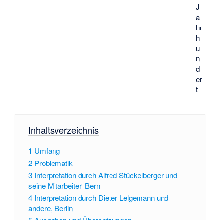
J
a
hr
h
u
n
d
er
t
Inhaltsverzeichnis
1
Umfang
2
Problematik
3
Interpretation durch Alfred Stückelberger und
seine Mitarbeiter, Bern
4
Interpretation durch Dieter Lelgemann und
andere, Berlin
5
Ausgaben und Übersetzungen