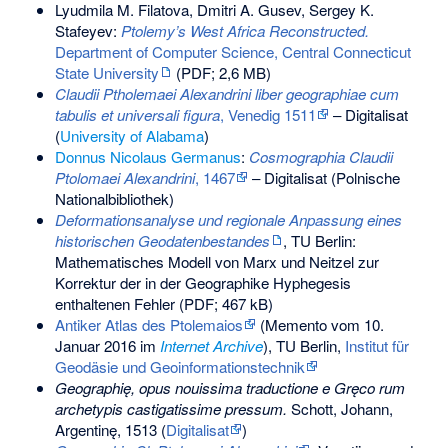
Lyudmila M. Filatova, Dmitri A. Gusev, Sergey K.
Stafeyev:
Ptolemy’s West Africa Reconstructed.
Department of Computer Science, Central Connecticut
State University
(PDF; 2,6 MB)
Claudii Ptholemaei Alexandrini liber geographiae cum
tabulis et universali figura
, Venedig 1511
– Digitalisat
(
University of Alabama
)
Donnus Nicolaus Germanus
:
Cosmographia Claudii
Ptolomaei Alexandrini
, 1467
– Digitalisat (Polnische
Nationalbibliothek)
Deformationsanalyse und regionale Anpassung eines
historischen Geodatenbestandes
, TU Berlin:
Mathematisches Modell von Marx und Neitzel zur
Korrektur der in der Geographike Hyphegesis
enthaltenen Fehler (PDF; 467 kB)
Antiker Atlas des Ptolemaios
(
Memento
vom 10.
Januar 2016 im
Internet Archive
), TU Berlin,
Institut für
Geodäsie und Geoinformationstechnik
Geographię, opus nouissima traductione e Gręco rum
archetypis castigatissime pressum.
Schott, Johann,
Argentinę, 1513 (
Digitalisat
)