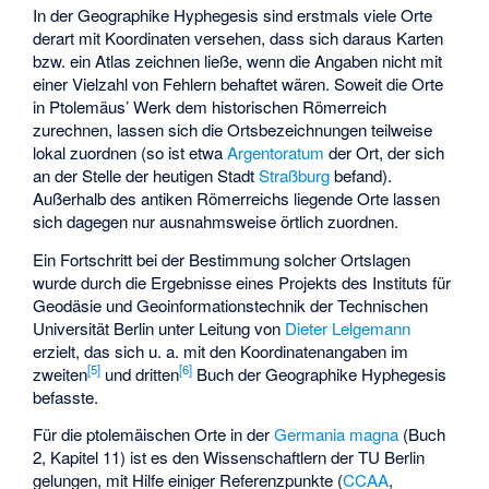
In der Geographike Hyphegesis sind erstmals viele Orte
derart mit Koordinaten versehen, dass sich daraus Karten
bzw. ein Atlas zeichnen ließe, wenn die Angaben nicht mit
einer Vielzahl von Fehlern behaftet wären. Soweit die Orte
in Ptolemäus’ Werk dem historischen Römerreich
zurechnen, lassen sich die Ortsbezeichnungen teilweise
lokal zuordnen (so ist etwa
Argentoratum
der Ort, der sich
an der Stelle der heutigen Stadt
Straßburg
befand).
Außerhalb des antiken Römerreichs liegende Orte lassen
sich dagegen nur ausnahmsweise örtlich zuordnen.
Ein Fortschritt bei der Bestimmung solcher Ortslagen
wurde durch die Ergebnisse eines Projekts des Instituts für
Geodäsie und Geoinformationstechnik der Technischen
Universität Berlin unter Leitung von
Dieter Lelgemann
erzielt, das sich u. a. mit den Koordinatenangaben im
[
5
]
[
6
]
zweiten
und dritten
Buch der Geographike Hyphegesis
befasste.
Für die ptolemäischen Orte in der
Germania magna
(Buch
2, Kapitel 11) ist es den Wissenschaftlern der TU Berlin
gelungen, mit Hilfe einiger Referenzpunkte (
CCAA
,