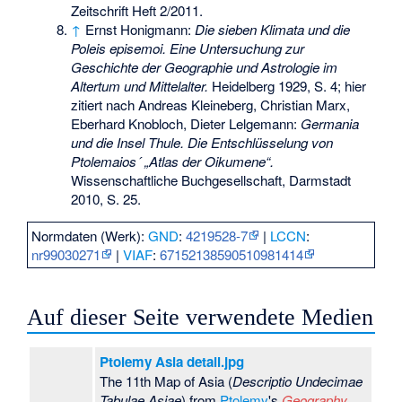
Zeitschrift Heft 2/2011.
↑
Ernst Honigmann:
Die sieben Klimata und die
Poleis episemoi. Eine Untersuchung zur
Geschichte der Geographie und Astrologie im
Altertum und Mittelalter.
Heidelberg 1929, S. 4; hier
zitiert nach Andreas Kleineberg, Christian Marx,
Eberhard Knobloch, Dieter Lelgemann:
Germania
und die Insel Thule. Die Entschlüsselung von
Ptolemaios´ „Atlas der Oikumene“.
Wissenschaftliche Buchgesellschaft, Darmstadt
2010, S. 25.
Normdaten (Werk):
GND
:
4219528-7
|
LCCN
:
nr99030271
|
VIAF
:
67152138590510981414
Auf dieser Seite verwendete Medien
Ptolemy Asia detail.jpg
The 11th Map of Asia (
Descriptio Undecimae
Tabulae Asiae
) from
Ptolemy
's
Geography
,