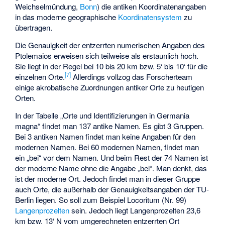
Weichselmündung,
Bonn
) die antiken Koordinatenangaben
in das moderne geographische
Koordinatensystem
zu
übertragen.
Die Genauigkeit der entzerrten numerischen Angaben des
Ptolemaios erweisen sich teilweise als erstaunlich hoch.
Sie liegt in der Regel bei 10 bis 20 km bzw. 5‘ bis 10‘ für die
[
7
]
einzelnen Orte.
Allerdings vollzog das Forscherteam
einige akrobatische Zuordnungen antiker Orte zu heutigen
Orten.
In der Tabelle „Orte und Identifizierungen in Germania
magna“ findet man 137 antike Namen. Es gibt 3 Gruppen.
Bei 3 antiken Namen findet man keine Angaben für den
modernen Namen. Bei 60 modernen Namen, findet man
ein „bei“ vor dem Namen. Und beim Rest der 74 Namen ist
der moderne Name ohne die Angabe „bei“. Man denkt, das
ist der moderne Ort. Jedoch findet man in dieser Gruppe
auch Orte, die außerhalb der Genauigkeitsangaben der TU-
Berlin liegen. So soll zum Beispiel Locoritum (Nr. 99)
Langenprozelten
sein. Jedoch liegt Langenprozelten 23,6
km bzw. 13‘ N vom umgerechneten entzerrten Ort