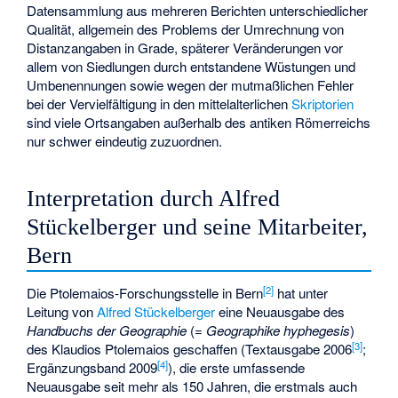
Datensammlung aus mehreren Berichten unterschiedlicher
Qualität, allgemein des Problems der Umrechnung von
Distanzangaben
in Grade, späterer Veränderungen vor
allem von Siedlungen durch entstandene Wüstungen und
Umbenennungen sowie wegen der mutmaßlichen Fehler
bei der Vervielfältigung in den mittelalterlichen
Skriptorien
sind viele Ortsangaben außerhalb des antiken Römerreichs
nur schwer eindeutig zuzuordnen.
Interpretation durch Alfred
Stückelberger und seine Mitarbeiter,
Bern
[
2
]
Die Ptolemaios-Forschungsstelle in Bern
hat unter
Leitung von
Alfred Stückelberger
eine Neuausgabe des
Handbuchs der Geographie
(=
Geographike hyphegesis
)
[
3
]
des Klaudios Ptolemaios geschaffen (Textausgabe 2006
;
[
4
]
Ergänzungsband 2009
), die erste umfassende
Neuausgabe seit mehr als 150 Jahren, die erstmals auch