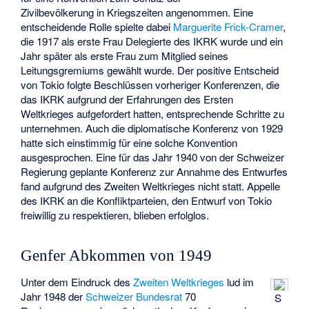
Zivilbevölkerung in Kriegszeiten angenommen. Eine
entscheidende Rolle spielte dabei
Marguerite Frick-Cramer
,
die 1917 als erste Frau Delegierte des IKRK wurde und ein
Jahr später als erste Frau zum Mitglied seines
Leitungsgremiums gewählt wurde. Der positive Entscheid
von Tokio folgte Beschlüssen vorheriger Konferenzen, die
das IKRK aufgrund der Erfahrungen des Ersten
Weltkrieges aufgefordert hatten, entsprechende Schritte zu
unternehmen. Auch die diplomatische Konferenz von 1929
hatte sich einstimmig für eine solche Konvention
ausgesprochen. Eine für das Jahr 1940 von der Schweizer
Regierung geplante Konferenz zur Annahme des Entwurfes
fand aufgrund des Zweiten Weltkrieges nicht statt. Appelle
des IKRK an die Konfliktparteien, den Entwurf von Tokio
freiwillig zu respektieren, blieben erfolglos.
Genfer Abkommen von 1949
Unter dem Eindruck des
Zweiten Weltkrieges
lud im
Jahr 1948 der
Schweizer Bundesrat
70
S