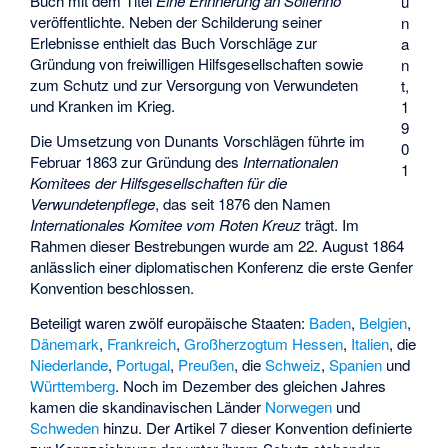
Buch mit dem Titel
Eine Erinnerung an Solferino
u
veröffentlichte. Neben der Schilderung seiner
n
Erlebnisse enthielt das Buch Vorschläge zur
a
Gründung von freiwilligen Hilfsgesellschaften sowie
n
zum Schutz und zur Versorgung von Verwundeten
t,
und Kranken im Krieg.
1
9
Die Umsetzung von Dunants Vorschlägen führte im
0
Februar 1863 zur Gründung des
Internationalen
1
Komitees der Hilfsgesellschaften für die
Verwundetenpflege
, das seit 1876 den Namen
Internationales Komitee vom Roten Kreuz
trägt. Im
Rahmen dieser Bestrebungen wurde am 22. August 1864
anlässlich einer diplomatischen Konferenz die erste Genfer
Konvention beschlossen.
Beteiligt waren zwölf europäische Staaten:
Baden
,
Belgien
,
Dänemark
,
Frankreich
,
Großherzogtum Hessen
,
Italien
, die
Niederlande
,
Portugal
,
Preußen
, die
Schweiz
,
Spanien
und
Württemberg
. Noch im Dezember des gleichen Jahres
kamen die skandinavischen Länder
Norwegen
und
Schweden
hinzu. Der Artikel 7 dieser Konvention definierte