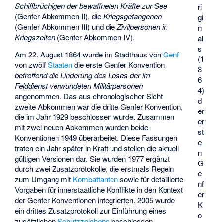
Schiffbrüchigen der bewaffneten Kräfte zur See
ri
(Genfer Abkommen II), die
Kriegsgefangenen
gi
(Genfer Abkommen III) und die
Zivilpersonen in
n
Kriegszeiten
(Genfer Abkommen IV).
al
s
Am 22. August 1864 wurde im Stadthaus von
Genf
(1
von zwölf
Staaten
die erste Genfer Konvention
8
betreffend die Linderung des Loses der im
6
Felddienst verwundeten Militärpersonen
4)
angenommen. Das aus chronologischer Sicht
d
zweite Abkommen war die dritte Genfer Konvention,
er
die im Jahr 1929 beschlossen wurde. Zusammen
er
mit zwei neuen Abkommen wurden beide
st
Konventionen 1949 überarbeitet. Diese Fassungen
e
traten ein Jahr später in Kraft und stellen die aktuell
n
gültigen Versionen dar. Sie wurden 1977 ergänzt
G
durch zwei Zusatzprotokolle, die erstmals Regeln
e
zum Umgang mit
Kombattanten
sowie für detaillierte
nf
Vorgaben für innerstaatliche Konflikte in den Kontext
er
der Genfer Konventionen integrierten. 2005 wurde
K
ein drittes Zusatzprotokoll zur Einführung eines
o
zusätzlichen
Schutzzeichens
beschlossen.