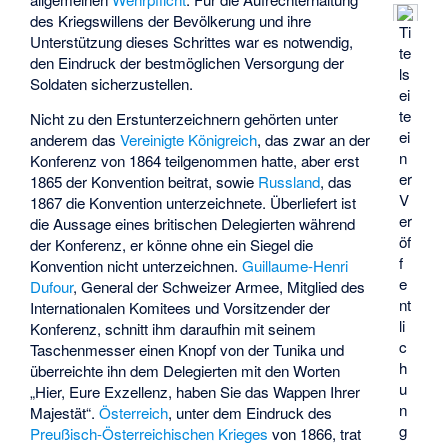
des Kriegswillens der Bevölkerung und ihre
Ti
Unterstützung dieses Schrittes war es notwendig,
te
den Eindruck der bestmöglichen Versorgung der
ls
Soldaten sicherzustellen.
ei
te
Nicht zu den Erstunterzeichnern gehörten unter
ei
anderem das
Vereinigte Königreich
, das zwar an der
n
Konferenz von 1864 teilgenommen hatte, aber erst
er
1865 der Konvention beitrat, sowie
Russland
, das
V
1867 die Konvention unterzeichnete. Überliefert ist
er
die Aussage eines britischen Delegierten während
öf
der Konferenz, er könne ohne ein Siegel die
f
Konvention nicht unterzeichnen.
Guillaume-Henri
e
Dufour
, General der Schweizer Armee, Mitglied des
nt
Internationalen Komitees und Vorsitzender der
li
Konferenz, schnitt ihm daraufhin mit seinem
c
Taschenmesser einen Knopf von der Tunika und
h
überreichte ihn dem Delegierten mit den Worten
u
„Hier, Eure Exzellenz, haben Sie das Wappen Ihrer
n
Majestät“.
Österreich
, unter dem Eindruck des
g
Preußisch-Österreichischen Krieges
von 1866, trat