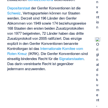
n
v
Depositarstaat
der Genfer Konventionen ist die
e
Schweiz
, Vertragsparteien können nur Staaten
nt
werden. Derzeit sind 196 Länder den Genfer
io
Abkommen von 1949 sowie 174 beziehungsweise
n
168 Staaten den ersten beiden Zusatzprotokollen
von 1977 beigetreten, 72 Länder haben das dritte
Zusatzprotokoll von 2005 ratifiziert. Das einzige
explizit in den Genfer Konventionen benannte
O
Kontrollorgan ist das
Internationale Komitee vom
ri
Roten Kreuz
(IKRK). Die Genfer Konventionen sind
gi
einseitig bindendes Recht für die
Signatarstaaten
.
n
Das darin vereinbarte Recht ist gegenüber
al
jedermann anzuwenden.
d
o
k
u
m
e
nt
,