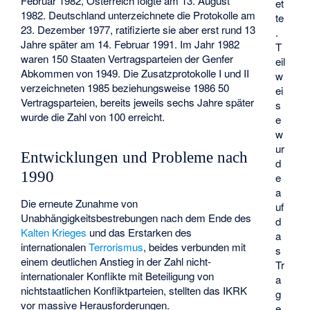
Februar 1982, Österreich folgte am 13. August
et
1982. Deutschland unterzeichnete die Protokolle am
te
23. Dezember 1977, ratifizierte sie aber erst rund 13
.
Jahre später am 14. Februar 1991. Im Jahr 1982
T
waren 150 Staaten Vertragsparteien der Genfer
eil
Abkommen von 1949. Die Zusatzprotokolle I und II
w
verzeichneten 1985 beziehungsweise 1986 50
ei
Vertragsparteien, bereits jeweils sechs Jahre später
s
wurde die Zahl von 100 erreicht.
e
w
ur
Entwicklungen und Probleme nach
d
1990
e
a
Die erneute Zunahme von
uf
Unabhängigkeitsbestrebungen nach dem Ende des
d
Kalten Krieges
und das Erstarken des
a
internationalen
Terrorismus
, beides verbunden mit
s
einem deutlichen Anstieg in der Zahl nicht-
Tr
internationaler Konflikte mit Beteiligung von
a
nichtstaatlichen Konfliktparteien, stellten das IKRK
g
vor massive Herausforderungen.
e