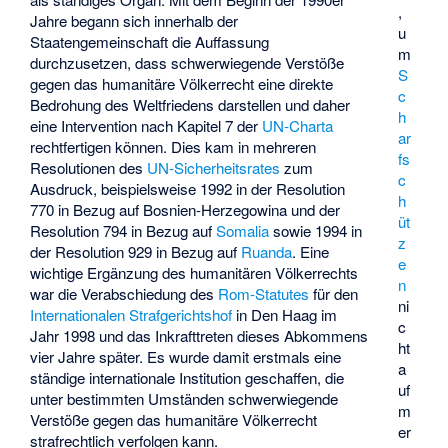
,
Jahre begann sich innerhalb der
u
Staatengemeinschaft die Auffassung
m
durchzusetzen, dass schwerwiegende Verstöße
S
gegen das humanitäre Völkerrecht eine direkte
c
Bedrohung des Weltfriedens darstellen und daher
h
eine Intervention nach Kapitel 7 der
UN-Charta
ar
rechtfertigen können. Dies kam in mehreren
fs
Resolutionen des
UN-Sicherheitsrates
zum
c
Ausdruck, beispielsweise 1992 in der Resolution
h
770 in Bezug auf Bosnien-Herzegowina und der
üt
Resolution 794 in Bezug auf
Somalia
sowie 1994 in
z
der Resolution 929 in Bezug auf
Ruanda
. Eine
e
wichtige Ergänzung des humanitären Völkerrechts
n
war die Verabschiedung des
Rom-Statutes
für den
ni
Internationalen Strafgerichtshof
in Den Haag im
c
Jahr 1998 und das Inkrafttreten dieses Abkommens
ht
vier Jahre später. Es wurde damit erstmals eine
a
ständige internationale Institution geschaffen, die
uf
unter bestimmten Umständen schwerwiegende
m
Verstöße gegen das humanitäre Völkerrecht
er
strafrechtlich verfolgen kann.