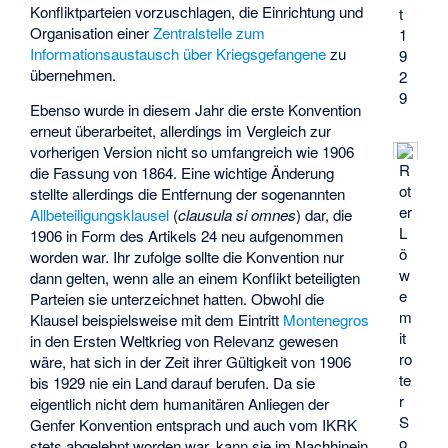
Konfliktparteien vorzuschlagen, die Einrichtung und
t
Organisation einer
Zentralstelle zum
1
Informationsaustausch über Kriegsgefangene
zu
9
übernehmen.
2
9
Ebenso wurde in diesem Jahr die erste Konvention
erneut überarbeitet, allerdings im Vergleich zur
vorherigen Version nicht so umfangreich wie 1906
R
die Fassung von 1864. Eine wichtige Änderung
ot
stellte allerdings die Entfernung der sogenannten
er
Allbeteiligungsklausel
(
clausula si omnes
) dar, die
L
1906 in Form des Artikels 24 neu aufgenommen
ö
worden war. Ihr zufolge sollte die Konvention nur
w
dann gelten, wenn alle an einem Konflikt beteiligten
e
Parteien sie unterzeichnet hatten. Obwohl die
m
Klausel beispielsweise mit dem Eintritt
Montenegros
it
in den Ersten Weltkrieg von Relevanz gewesen
ro
wäre, hat sich in der Zeit ihrer Gültigkeit von 1906
te
bis 1929 nie ein Land darauf berufen. Da sie
r
eigentlich nicht dem humanitären Anliegen der
S
Genfer Konvention entsprach und auch vom IKRK
o
stets abgelehnt worden war, kann sie im Nachhinein