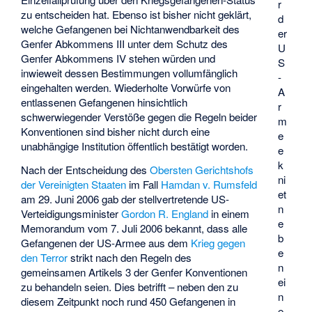
r
zu entscheiden hat. Ebenso ist bisher nicht geklärt,
d
welche Gefangenen bei Nichtanwendbarkeit des
er
Genfer Abkommens III unter dem Schutz des
U
Genfer Abkommens IV stehen würden und
S
inwieweit dessen Bestimmungen vollumfänglich
-
eingehalten werden. Wiederholte Vorwürfe von
A
entlassenen Gefangenen hinsichtlich
r
schwerwiegender Verstöße gegen die Regeln beider
m
Konventionen sind bisher nicht durch eine
e
unabhängige Institution öffentlich bestätigt worden.
e
k
Nach der Entscheidung des
Obersten Gerichtshofs
ni
der Vereinigten Staaten
im Fall
Hamdan v. Rumsfeld
et
am 29. Juni 2006 gab der stellvertretende US-
n
Verteidigungsminister
Gordon R. England
in einem
e
Memorandum vom 7. Juli 2006 bekannt, dass alle
b
Gefangenen der US-Armee aus dem
Krieg gegen
e
den Terror
strikt nach den Regeln des
n
gemeinsamen Artikels 3 der Genfer Konventionen
ei
zu behandeln seien. Dies betrifft – neben den zu
n
diesem Zeitpunkt noch rund 450 Gefangenen in
e