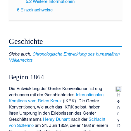
5.2
Weitere Informationen
6
Einzelnachweise
Geschichte
Siehe auch
:
Chronologische Entwicklung des humanitären
Völkerrechts
Beginn 1864
Die Entwicklung der Genfer Konventionen ist eng
verbunden mit der Geschichte des
Internationalen
H
Komitees vom Roten Kreuz
(IKRK). Die Genfer
e
Konventionen, wie auch das IKRK selbst, haben
n
ihren Ursprung in den Erlebnissen des Genfer
r
Geschäftsmanns
Henry Dunant
nach der
Schlacht
y
von Solferino
am 24. Juni 1859, die er 1862 in einem
D