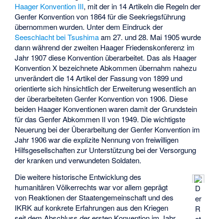
Haager Konvention III
, mit der in 14 Artikeln die Regeln der
Genfer Konvention von 1864 für die Seekriegsführung
übernommen wurden. Unter dem Eindruck der
Seeschlacht bei Tsushima
am 27. und 28. Mai 1905 wurde
dann während der zweiten Haager Friedenskonferenz im
Jahr 1907 diese Konvention überarbeitet. Das als Haager
Konvention X bezeichnete Abkommen übernahm nahezu
unverändert die 14 Artikel der Fassung von 1899 und
orientierte sich hinsichtlich der Erweiterung wesentlich an
der überarbeiteten Genfer Konvention von 1906. Diese
beiden Haager Konventionen waren damit der Grundstein
für das Genfer Abkommen II von 1949. Die wichtigste
Neuerung bei der Überarbeitung der Genfer Konvention im
Jahr 1906 war die explizite Nennung von freiwilligen
Hilfsgesellschaften zur Unterstützung bei der Versorgung
der kranken und verwundeten Soldaten.
Die weitere historische Entwicklung des
humanitären Völkerrechts war vor allem geprägt
D
von Reaktionen der Staatengemeinschaft und des
er
IKRK auf konkrete Erfahrungen aus den Kriegen
R
seit dem Abschluss der ersten Konvention im Jahr
ot