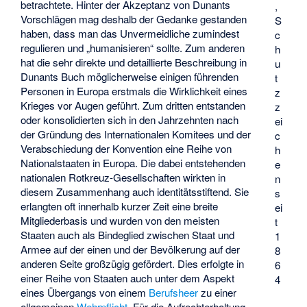
betrachtete. Hinter der Akzeptanz von Dunants
,
Vorschlägen mag deshalb der Gedanke gestanden
S
haben, dass man das Unvermeidliche zumindest
c
regulieren und „humanisieren“ sollte. Zum anderen
h
hat die sehr direkte und detaillierte Beschreibung in
u
Dunants Buch möglicherweise einigen führenden
t
Personen in Europa erstmals die Wirklichkeit eines
z
Krieges vor Augen geführt. Zum dritten entstanden
z
oder konsolidierten sich in den Jahrzehnten nach
ei
der Gründung des Internationalen Komitees und der
c
Verabschiedung der Konvention eine Reihe von
h
Nationalstaaten in Europa. Die dabei entstehenden
e
nationalen Rotkreuz-Gesellschaften wirkten in
n
diesem Zusammenhang auch identitätsstiftend. Sie
s
erlangten oft innerhalb kurzer Zeit eine breite
ei
Mitgliederbasis und wurden von den meisten
t
Staaten auch als Bindeglied zwischen Staat und
1
Armee auf der einen und der Bevölkerung auf der
8
anderen Seite großzügig gefördert. Dies erfolgte in
6
einer Reihe von Staaten auch unter dem Aspekt
4
eines Übergangs von einem
Berufsheer
zu einer
allgemeinen
Wehrpflicht
. Für die Aufrechterhaltung