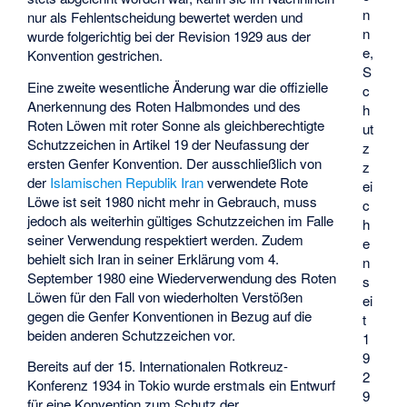
n
nur als Fehlentscheidung bewertet werden und
n
wurde folgerichtig bei der Revision 1929 aus der
e,
Konvention gestrichen.
S
Eine zweite wesentliche Änderung war die offizielle
c
Anerkennung des Roten Halbmondes und des
h
Roten Löwen mit roter Sonne als gleichberechtigte
ut
Schutzzeichen in Artikel 19 der Neufassung der
z
ersten Genfer Konvention. Der ausschließlich von
z
der
Islamischen Republik Iran
verwendete Rote
ei
Löwe ist seit 1980 nicht mehr in Gebrauch, muss
c
jedoch als weiterhin gültiges Schutzzeichen im Falle
h
seiner Verwendung respektiert werden. Zudem
e
behielt sich Iran in seiner Erklärung vom 4.
n
September 1980 eine Wiederverwendung des Roten
s
Löwen für den Fall von wiederholten Verstößen
ei
gegen die Genfer Konventionen in Bezug auf die
t
beiden anderen Schutzzeichen vor.
1
9
Bereits auf der 15. Internationalen Rotkreuz-
2
Konferenz 1934 in Tokio wurde erstmals ein Entwurf
9
für eine Konvention zum Schutz der