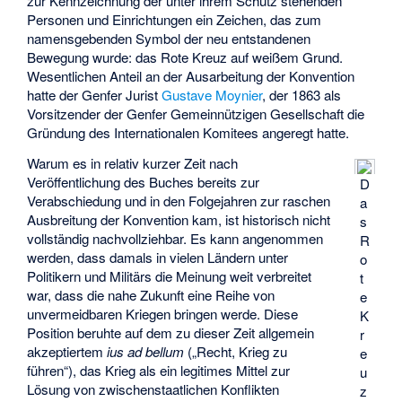
zur Kennzeichnung der unter ihrem Schutz stehenden
Personen und Einrichtungen ein Zeichen, das zum
namensgebenden Symbol der neu entstandenen
Bewegung wurde: das Rote Kreuz auf weißem Grund.
Wesentlichen Anteil an der Ausarbeitung der Konvention
hatte der Genfer Jurist
Gustave Moynier
, der 1863 als
Vorsitzender der Genfer Gemeinnützigen Gesellschaft die
Gründung des Internationalen Komitees angeregt hatte.
Warum es in relativ kurzer Zeit nach
Veröffentlichung des Buches bereits zur
D
Verabschiedung und in den Folgejahren zur raschen
a
Ausbreitung der Konvention kam, ist historisch nicht
s
vollständig nachvollziehbar. Es kann angenommen
R
werden, dass damals in vielen Ländern unter
o
Politikern und Militärs die Meinung weit verbreitet
t
war, dass die nahe Zukunft eine Reihe von
e
unvermeidbaren Kriegen bringen werde. Diese
K
Position beruhte auf dem zu dieser Zeit allgemein
r
akzeptiertem
ius ad bellum
(„Recht, Krieg zu
e
führen“), das Krieg als ein legitimes Mittel zur
u
Lösung von zwischenstaatlichen Konflikten
z