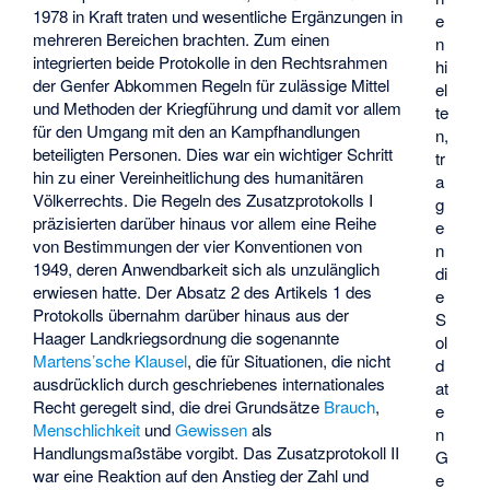
1978 in Kraft traten und wesentliche Ergänzungen in
e
mehreren Bereichen brachten. Zum einen
n
integrierten beide Protokolle in den Rechtsrahmen
hi
der Genfer Abkommen Regeln für zulässige Mittel
el
und Methoden der Kriegführung und damit vor allem
te
für den Umgang mit den an Kampfhandlungen
n,
beteiligten Personen. Dies war ein wichtiger Schritt
tr
hin zu einer Vereinheitlichung des humanitären
a
Völkerrechts. Die Regeln des Zusatzprotokolls I
g
präzisierten darüber hinaus vor allem eine Reihe
e
von Bestimmungen der vier Konventionen von
n
1949, deren Anwendbarkeit sich als unzulänglich
di
erwiesen hatte. Der Absatz 2 des Artikels 1 des
e
Protokolls übernahm darüber hinaus aus der
S
Haager Landkriegsordnung die sogenannte
ol
Martens’sche Klausel
, die für Situationen, die nicht
d
ausdrücklich durch geschriebenes internationales
at
Recht geregelt sind, die drei Grundsätze
Brauch
,
e
Menschlichkeit
und
Gewissen
als
n
Handlungsmaßstäbe vorgibt. Das Zusatzprotokoll II
G
war eine Reaktion auf den Anstieg der Zahl und
e