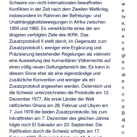
Schwere von nicht-internationalen bewaffneten
w
Konflikten in der Zeit nach dem Zweiten Weltkrieg,
e
insbesondere im Rahmen der Befreiungs- und
hr
Unabhängigkeitsbewegungen in Afrika zwischen
e,
1950 und 1960. Es verwirklichte eines der am
H
längsten verfolgten Ziele des IKRK. Das
a
Zusatzprotokoll II stellt damit, im Gegensatz zum
n
Zusatzprotokoll I, weniger eine Ergänzung und
d
Präzisierung bestehender Regelungen als vielmehr
gr
eine Ausweitung des humanitären Völkerrechts auf
a
einen völlig neuen Geltungsbereich dar. Es kann in
n
diesem Sinne eher als eine eigenständige und
at
zusätzliche Konvention und weniger als ein
e
Zusatzprotokoll angesehen werden. Österreich und
n
die Schweiz unterzeichneten die Protokolle am 12.
u
Dezember 1977. Als erste Länder der Welt
n
ratifizierten Ghana am 28. Februar und Libyen am
d
7. Juni 1978 die beiden Zusatzprotokolle, bis zum
B
Inkrafttreten am 7. Dezember des gleichen Jahres
aj
folgte noch El Salvador am 23. September. Die
o
Ratifikation durch die Schweiz erfolgte am 17.
n