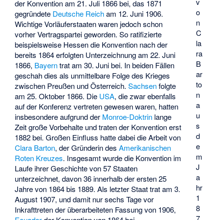
v
der Konvention am 21. Juli 1866 bei, das 1871
o
gegründete
Deutsche Reich
am 12. Juni 1906.
n
Wichtige Vorläuferstaaten waren jedoch schon
C
vorher Vertragspartei geworden. So ratifizierte
la
beispielsweise Hessen die Konvention nach der
ra
bereits 1864 erfolgten Unterzeichnung am 22. Juni
B
1866,
Bayern
trat am 30. Juni bei. In beiden Fällen
ar
geschah dies als unmittelbare Folge des Krieges
to
zwischen Preußen und Österreich.
Sachsen
folgte
n
am 25. Oktober 1866. Die
USA
, die zwar ebenfalls
a
auf der Konferenz vertreten gewesen waren, hatten
u
insbesondere aufgrund der
Monroe-Doktrin
lange
s
Zeit große Vorbehalte und traten der Konvention erst
d
1882 bei. Großen Einfluss hatte dabei die Arbeit von
e
Clara Barton
, der Gründerin des
Amerikanischen
m
Roten Kreuzes
. Insgesamt wurde die Konvention im
J
Laufe ihrer Geschichte von 57 Staaten
a
unterzeichnet, davon 36 innerhalb der ersten 25
hr
Jahre von 1864 bis 1889. Als letzter Staat trat am 3.
1
August 1907, und damit nur sechs Tage vor
8
Inkrafttreten der überarbeiteten Fassung von 1906,
7
Ecuador
der Konvention von 1864 bei.