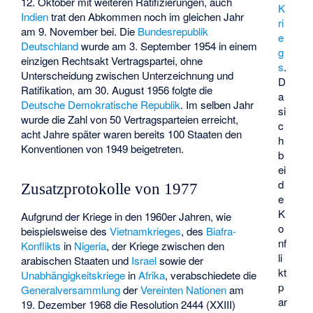
12. Oktober mit weiteren Ratifizierungen, auch
K
Indien
trat den Abkommen noch im gleichen Jahr
ri
am 9. November bei. Die
Bundesrepublik
e
Deutschland
wurde am 3. September 1954 in einem
g
einzigen Rechtsakt Vertragspartei, ohne
s
.
Unterscheidung zwischen Unterzeichnung und
D
Ratifikation, am 30. August 1956 folgte die
a
Deutsche Demokratische Republik
. Im selben Jahr
si
wurde die Zahl von 50 Vertragsparteien erreicht,
c
acht Jahre später waren bereits 100 Staaten den
h
Konventionen von 1949 beigetreten.
b
ei
d
Zusatzprotokolle von 1977
e
K
Aufgrund der Kriege in den 1960er Jahren, wie
o
beispielsweise des
Vietnamkrieges
, des
Biafra-
nf
Konflikts
in
Nigeria
, der Kriege zwischen den
li
arabischen Staaten und
Israel
sowie der
kt
Unabhängigkeitskriege
in
Afrika
, verabschiedete die
p
Generalversammlung
der
Vereinten Nationen
am
ar
19. Dezember 1968 die Resolution 2444 (XXIII)