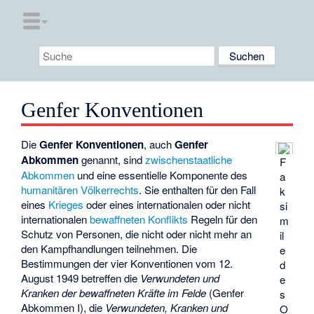
Genfer Konventionen
Die
Genfer Konventionen
, auch
Genfer
Abkommen
genannt, sind
zwischenstaatliche
F
Abkommen
und eine essentielle Komponente des
a
humanitären Völkerrechts
. Sie enthalten für den Fall
k
eines
Krieges
oder eines internationalen oder nicht
si
internationalen
bewaffneten Konflikts
Regeln für den
m
Schutz von Personen, die nicht oder nicht mehr an
il
den Kampfhandlungen teilnehmen. Die
e
Bestimmungen der vier Konventionen vom 12.
d
August 1949 betreffen die
Verwundeten und
e
Kranken der bewaffneten Kräfte im Felde
(Genfer
s
Abkommen I), die
Verwundeten, Kranken und
O