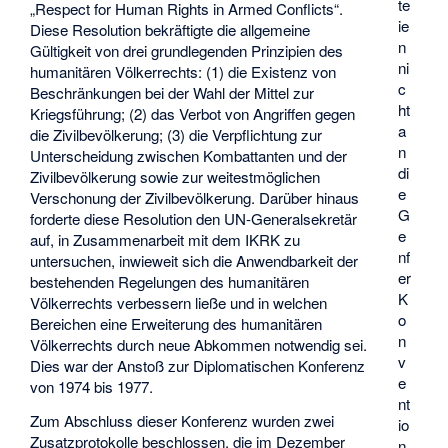
te
„Respect for Human Rights in Armed Conflicts“.
ie
Diese Resolution bekräftigte die allgemeine
n
Gültigkeit von drei grundlegenden Prinzipien des
ni
humanitären Völkerrechts: (1) die Existenz von
c
Beschränkungen bei der Wahl der Mittel zur
ht
Kriegsführung; (2) das Verbot von Angriffen gegen
a
die Zivilbevölkerung; (3) die Verpflichtung zur
n
Unterscheidung zwischen Kombattanten und der
di
Zivilbevölkerung sowie zur weitestmöglichen
e
Verschonung der Zivilbevölkerung. Darüber hinaus
G
forderte diese Resolution den UN-Generalsekretär
e
auf, in Zusammenarbeit mit dem IKRK zu
nf
untersuchen, inwieweit sich die Anwendbarkeit der
er
bestehenden Regelungen des humanitären
K
Völkerrechts verbessern ließe und in welchen
o
Bereichen eine Erweiterung des humanitären
n
Völkerrechts durch neue Abkommen notwendig sei.
v
Dies war der Anstoß zur Diplomatischen Konferenz
e
von 1974 bis 1977.
nt
Zum Abschluss dieser Konferenz wurden zwei
io
Zusatzprotokolle beschlossen, die im Dezember
n