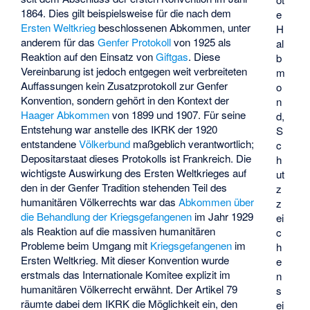
1864. Dies gilt beispielsweise für die nach dem
e
Ersten Weltkrieg
beschlossenen Abkommen, unter
H
anderem für das
Genfer Protokoll
von 1925 als
al
Reaktion auf den Einsatz von
Giftgas
. Diese
b
Vereinbarung ist jedoch entgegen weit verbreiteten
m
Auffassungen kein Zusatzprotokoll zur Genfer
o
Konvention, sondern gehört in den Kontext der
n
Haager Abkommen
von 1899 und 1907. Für seine
d,
Entstehung war anstelle des IKRK der 1920
S
entstandene
Völkerbund
maßgeblich verantwortlich;
c
Depositarstaat dieses Protokolls ist Frankreich. Die
h
wichtigste Auswirkung des Ersten Weltkrieges auf
ut
den in der Genfer Tradition stehenden Teil des
z
humanitären Völkerrechts war das
Abkommen über
z
die Behandlung der Kriegsgefangenen
im Jahr 1929
ei
als Reaktion auf die massiven humanitären
c
Probleme beim Umgang mit
Kriegsgefangenen
im
h
Ersten Weltkrieg. Mit dieser Konvention wurde
e
erstmals das Internationale Komitee explizit im
n
humanitären Völkerrecht erwähnt. Der Artikel 79
s
räumte dabei dem IKRK die Möglichkeit ein, den
ei