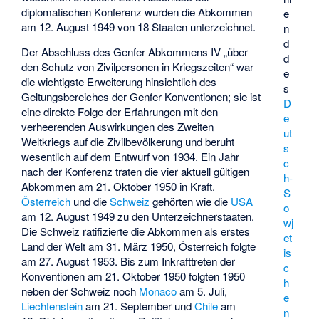
diplomatischen Konferenz wurden die Abkommen
e
am 12. August 1949 von 18 Staaten unterzeichnet.
n
d
Der Abschluss des Genfer Abkommens IV „über
d
den Schutz von Zivilpersonen in Kriegszeiten“ war
e
die wichtigste Erweiterung hinsichtlich des
s
Geltungsbereiches der Genfer Konventionen; sie ist
D
eine direkte Folge der Erfahrungen mit den
e
verheerenden Auswirkungen des Zweiten
ut
Weltkriegs auf die Zivilbevölkerung und beruht
s
wesentlich auf dem Entwurf von 1934. Ein Jahr
c
nach der Konferenz traten die vier aktuell gültigen
h-
Abkommen am 21. Oktober 1950 in Kraft.
S
Österreich
und die
Schweiz
gehörten wie die
USA
o
am 12. August 1949 zu den Unterzeichnerstaaten.
wj
Die Schweiz ratifizierte die Abkommen als erstes
et
Land der Welt am 31. März 1950, Österreich folgte
is
am 27. August 1953. Bis zum Inkrafttreten der
c
Konventionen am 21. Oktober 1950 folgten 1950
h
neben der Schweiz noch
Monaco
am 5. Juli,
e
Liechtenstein
am 21. September und
Chile
am
n