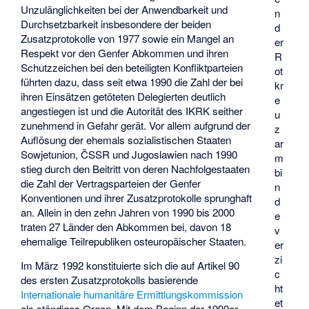
Unzulänglichkeiten bei der Anwendbarkeit und
n
Durchsetzbarkeit insbesondere der beiden
d
Zusatzprotokolle von 1977 sowie ein Mangel an
er
Respekt vor den Genfer Abkommen und ihren
R
Schutzzeichen bei den beteiligten Konfliktparteien
ot
führten dazu, dass seit etwa 1990 die Zahl der bei
kr
ihren Einsätzen getöteten Delegierten deutlich
e
angestiegen ist und die Autorität des IKRK seither
u
zunehmend in Gefahr gerät. Vor allem aufgrund der
z
Auflösung der ehemals sozialistischen Staaten
ar
Sowjetunion, ČSSR und Jugoslawien nach 1990
m
stieg durch den Beitritt von deren Nachfolgestaaten
bi
die Zahl der Vertragsparteien der Genfer
n
Konventionen und ihrer Zusatzprotokolle sprunghaft
d
an. Allein in den zehn Jahren von 1990 bis 2000
e
traten 27 Länder den Abkommen bei, davon 18
v
ehemalige Teilrepubliken osteuropäischer Staaten.
er
zi
Im März 1992 konstituierte sich die auf Artikel 90
c
des ersten Zusatzprotokolls basierende
ht
Internationale humanitäre Ermittlungskommission
et
als ständiges Organ. Mit dem Beginn der 1990er