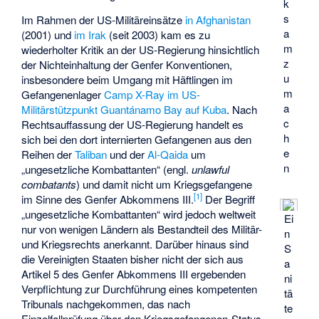
k
s
Im Rahmen der US-Militäreinsätze
in Afghanistan
a
(2001) und
im Irak
(seit 2003) kam es zu
m
wiederholter Kritik an der US-Regierung hinsichtlich
z
der Nichteinhaltung der Genfer Konventionen,
u
insbesondere beim Umgang mit Häftlingen im
m
Gefangenenlager
Camp X-Ray im US-
a
Militärstützpunkt Guantánamo Bay auf Kuba
. Nach
c
Rechtsauffassung der US-Regierung handelt es
h
sich bei den dort internierten Gefangenen aus den
e
Reihen der
Taliban
und der
Al-Qaida
um
n
„ungesetzliche Kombattanten“ (engl.
unlawful
combatants
) und damit nicht um Kriegsgefangene
[
1
]
im Sinne des Genfer Abkommens III.
Der Begriff
„
ungesetzliche Kombattanten
“ wird jedoch weltweit
Ei
nur von wenigen Ländern als Bestandteil des Militär-
n
und Kriegsrechts anerkannt. Darüber hinaus sind
S
die Vereinigten Staaten bisher nicht der sich aus
a
Artikel 5 des Genfer Abkommens III ergebenden
ni
Verpflichtung zur Durchführung eines kompetenten
tä
Tribunals nachgekommen, das nach
te
Einzelfallprüfung über den Kriegsgefangenen-Status