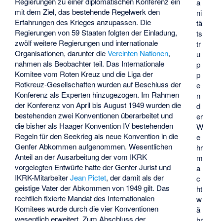
Regierungen zu einer diplomatischen Konferenz ein
a
mit dem Ziel, das bestehende Regelwerk den
ni
Erfahrungen des Krieges anzupassen. Die
tä
Regierungen von 59 Staaten folgten der Einladung,
ts
zwölf weitere Regierungen und internationale
tr
Organisationen, darunter die
Vereinten Nationen
,
u
nahmen als Beobachter teil. Das Internationale
p
Komitee vom Roten Kreuz und die Liga der
p
Rotkreuz-Gesellschaften wurden auf Beschluss der
e
Konferenz als Experten hinzugezogen. Im Rahmen
n
der Konferenz von April bis August 1949 wurden die
d
bestehenden zwei Konventionen überarbeitet und
er
die bisher als Haager Konvention IV bestehenden
W
Regeln für den Seekrieg als neue Konvention in die
e
Genfer Abkommen aufgenommen. Wesentlichen
hr
Anteil an der Ausarbeitung der vom IKRK
m
vorgelegten Entwürfe hatte der Genfer Jurist und
a
IKRK-Mitarbeiter
Jean Pictet
, der damit als der
c
geistige Vater der Abkommen von 1949 gilt. Das
ht
rechtlich fixierte Mandat des Internationalen
w
Komitees wurde durch die vier Konventionen
ä
wesentlich erweitert. Zum Abschluss der
hr