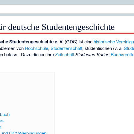
ür deutsche Studentengeschichte
che Studentengeschichte e. V.
(GDS) ist eine
historische Vereinig
roblemen von
Hochschule
,
Studentenschaft
, studentischen (v. a.
Stud
n befasst. Dazu dienen ihre
Zeitschrift
Studenten-Kurier
,
Buchveröffe
rbuch
us
e
- und ÖCV-Verbindungen