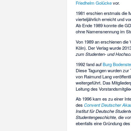
Friedhelm Golücke
vor.
1981 erschien erstmals die Mi
vierteljährlich erreicht und
Ab Ende 1989 konnte die GDS 
ohne Namensnennung im Studen
Von 1989 an erschienen die 
Köln). Der Verlag wurde 201
zum Studenten- und Hochs
1992 fand auf
Burg Bodenste
Diese Tagungen wurden zur Tr
von Raimund Lang veröffent
weitergeführt. Das Mitgliede
Leitung des Vorstandsmitgli
Ab 1996 kam es zu einer In
des
Convent Deutscher Aka
Institut für Deutsche Studen
Studentengeschichte,
die vor
ebenfalls eine Gründung des