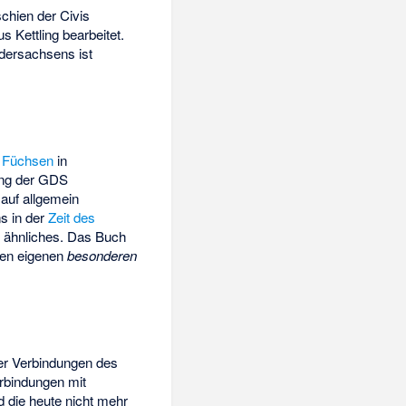
schien der Civis
 Kettling bearbeitet.
edersachsens
ist
n
Füchsen
in
igung der GDS
 auf allgemein
s in der
Zeit des
 ähnliches. Das Buch
ren eigenen
besonderen
er Verbindungen des
rbindungen mit
 die heute nicht mehr