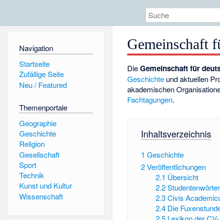
Gemeinschaft f
Navigation
Startseite
Die
Gemeinschaft für deuts
Zufällige Seite
Geschichte
und aktuellen P
Neu / Featured
akademischen Organisatione
Fachtagungen
.
Themenportale
Geographie
Inhaltsverzeichnis
Geschichte
Religion
Gesellschaft
1
Geschichte
Sport
2
Veröffentlichungen
Technik
2.1
Übersicht
Kunst und Kultur
2.2
Studentenwörte
Wissenschaft
2.3
Civis Academic
2.4
Die Fuxenstund
2.5
Lexikon der CV