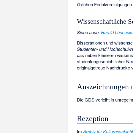
üblichen Ferialvereinigungen
Wissenschaftliche S
Siehe auch
:
Harald Lönneck
Dissertationen und wissensch
Studenten- und Hochschulw
das neben kleineren wissensc
studentengeschichtlicher Ne
originalgetreue Nachdrucke v
Auszeichnungen u
Die GDS verleiht in unregelm
Rezeption
Im
Archiv für Kulturgeschich