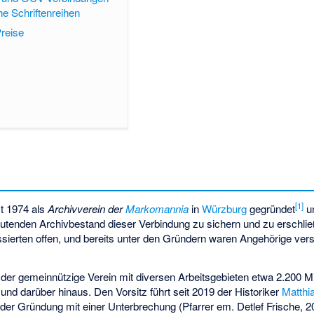
he Schriftenreihen
reise
[
1
]
t 1974 als
Archivverein der
Markomannia
in
Würzburg
gegründet
un
eutenden Archivbestand dieser Verbindung zu sichern und zu erschli
ssierten offen, und bereits unter den Gründern waren Angehörige ver
er gemeinnützige Verein mit diversen Arbeitsgebieten etwa 2.200 Mi
und darüber hinaus. Den Vorsitz führt seit 2019 der Historiker
Matthi
der Gründung mit einer Unterbrechung (Pfarrer em. Detlef Frische, 2