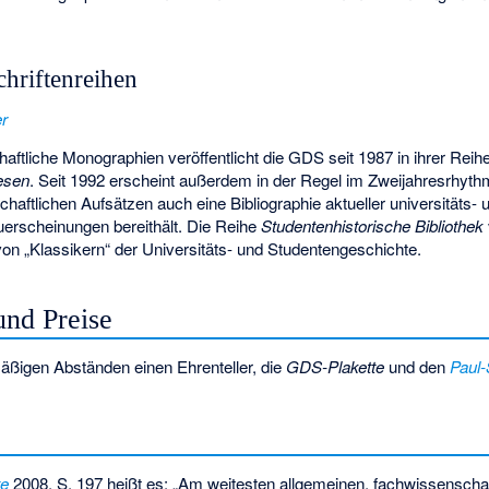
.
chriftenreihen
er
aftliche Monographien veröffentlicht die GDS seit 1987 in ihrer Reih
esen
. Seit 1992 erscheint außerdem in der Regel im Zweijahresrhyt
haftlichen Aufsätzen auch eine Bibliographie aktueller universitäts- 
uerscheinungen bereithält. Die Reihe
Studentenhistorische Bibliothek
on „Klassikern“ der Universitäts- und Studentengeschichte.
nd Preise
äßigen Abständen einen Ehrenteller, die
GDS-Plakette
und den
Paul
te
2008, S. 197 heißt es: „Am weitesten allgemeinen, fachwissenschaf