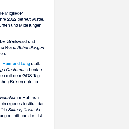
ie Mitglieder
ahre 2022 betreut wurde.
rften und Mitteilungen
 bei Greifswald und
che Reihe
Abhandlungen
en.
on
Raimund Lang
statt.
rgo Cantemus
ebenfalls
nden mit dem GDS-Tag
ichen Reisen unter der
istoriker
im Rahmen
in eigenes Institut, das
. Die
Stiftung Deutsche
gen mitfinanziert, ist