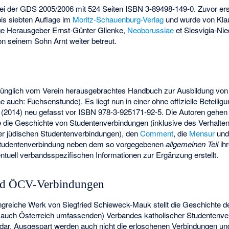
bei der GDS 2005/2006 mit 524 Seiten
ISBN 3-89498-149-0
. Zuvor er
bis siebten Auflage im
Moritz-Schauenburg-Verlag
und wurde von Klaus
ge Herausgeber Ernst-Günter Glienke,
Neoborussiae
et
Slesvigia-Ni
n seinem Sohn Arnt weiter betreut.
prünglich vom Verein herausgebrachtes Handbuch zur Ausbildung vo
he auch:
Fuchsenstunde
). Es liegt nun in einer ohne offizielle Beteil
(2014) neu gefasst vor
ISBN 978-3-925171-92-5
. Die Autoren gehen
e die Geschichte von Studentenverbindungen (inklusive des Verhalten
r jüdischen Studentenverbindungen), den
Comment
, die
Mensur
und
e Studentenverbindung neben dem so vorgegebenen
allgemeinen Teil
ih
tuell verbandsspezifischen Informationen zur Ergänzung erstellt.
nd ÖCV-Verbindungen
reiche Werk von Siegfried Schieweck-Mauk stellt die Geschichte d
 auch Österreich umfassenden) Verbandes katholischer Studentenve
dar. Ausgespart werden auch nicht die erloschenen Verbindungen und