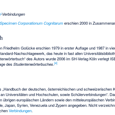
V
-Verbindungen
Specimen Corporationum Cognitarum
erschien 2000 in Zusammenarb
ch
n Friedhelm Golücke erschien 1979 in erster Auflage und 1987 in vier
tandard-Nachschlagewerk, das heute in fast allen Universitätsbiblioth
ntenwörterbuch“ des Autors wurde 2006 im SH-Verlag Köln verlegt
IS
[
4
]
lage des
Studentenwörterbuches
.
s „Handbuch der deutschen, österreichischen und schweizerischen 
 an Universitäten und Hochschulen, sowie Schülerverbindungen“. Da
n übrigen europäischen Ländern sowie den mitteleuropäischen Verbi
le, Japan, Syrien, Venezuela und Zypern angegeben. Nicht verzeichne
schen
Verbindungen
.