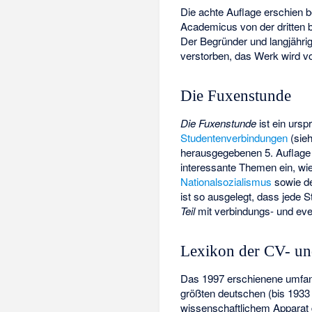
Die achte Auflage erschien 
Academicus von der dritten 
Der Begründer und langjähri
verstorben, das Werk wird vo
Die Fuxenstunde
Die Fuxenstunde
ist ein urs
Studentenverbindungen
(sie
herausgegebenen 5. Auflage 
interessante Themen ein, wi
Nationalsozialismus
sowie de
ist so ausgelegt, dass jed
Teil
mit verbindungs- und even
Lexikon der CV- u
Das 1997 erschienene umfang
größten deutschen (bis 1933
wissenschaftlichem Apparat 