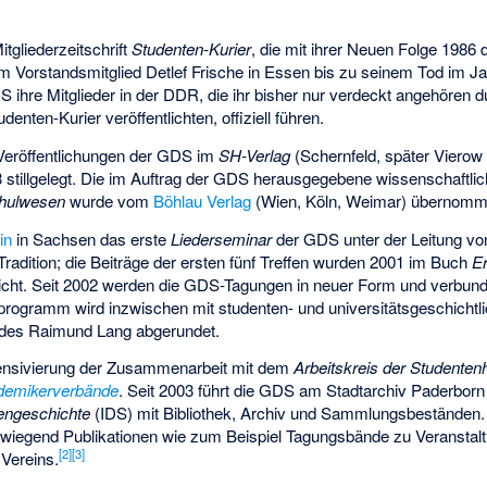
tgliederzeitschrift
Studenten-Kurier
, die mit ihrer Neuen Folge 1986 d
 vom Vorstandsmitglied Detlef Frische in Essen bis zu seinem Tod im J
ihre Mitglieder in der DDR, die ihr bisher nur verdeckt angehören du
ten-Kurier veröffentlichten, offiziell führen.
Veröffentlichungen der GDS im
SH-Verlag
(Schernfeld, später Vierow
3 stillgelegt. Die im Auftrag der GDS herausgegebene wissenschaftli
chulwesen
wurde vom
Böhlau Verlag
(Wien, Köln, Weimar) übernomm
in
in Sachsen das erste
Liederseminar
der GDS unter der Leitung v
adition; die Beiträge der ersten fünf Treffen wurden 2001 im Buch
E
licht. Seit 2002 werden die GDS-Tagungen in neuer Form und verbu
rprogramm wird inzwischen mit studenten- und universitätsgeschichtl
edes Raimund Lang abgerundet.
tensivierung der Zusammenarbeit mit dem
Arbeitskreis der Studentenh
demikerverbände
. Seit 2003 führt die GDS am Stadtarchiv Paderborn e
tengeschichte
(IDS) mit Bibliothek, Archiv und Sammlungsbeständen
wiegend Publikationen wie zum Beispiel Tagungsbände zu Veranstaltun
[
2
]
[
3
]
 Vereins.