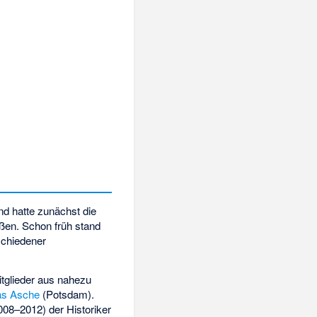
d hatte zunächst die
eßen. Schon früh stand
schiedener
tglieder aus nahezu
as Asche
(Potsdam).
008–2012) der Historiker