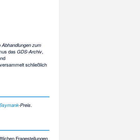
e
Abhandlungen zum
hmus das
GDS-Archiv
,
und
versammelt schließlich
-Ssymank
-Preis
.
tlichen Fragestellungen