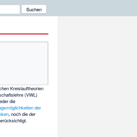
chen Kreislauftheorien
schaftslehre (
VWL
)
eder die
gsmöglichkeiten der
nken
, noch die der
erücksichtigt.