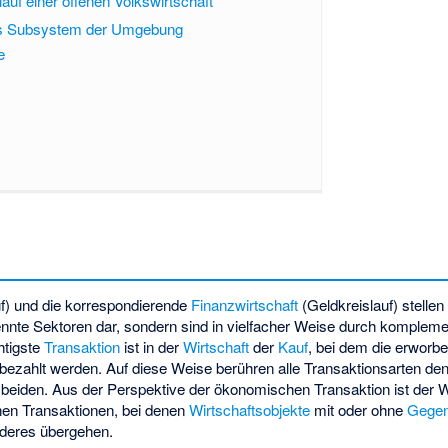
lauf einer offenen Volkswirtschaft
als Subsystem der Umgebung
e
uf) und die korrespondierende
Finanzwirtschaft
(Geldkreislauf) stellen
nnte Sektoren dar, sondern sind in vielfacher Weise durch
kompleme
tigste
Transaktion
ist in der
Wirtschaft
der
Kauf
, bei dem die erworb
bezahlt werden. Auf diese Weise berühren alle Transaktionsarten den
 beiden. Aus der Perspektive der ökonomischen Transaktion ist der Wi
hen Transaktionen, bei denen
Wirtschaftsobjekte
mit oder ohne
Gegen
nderes übergehen.