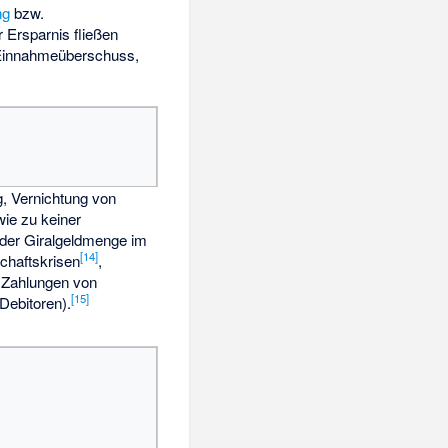
ng
bzw.
 Ersparnis fließen
 Einnahmeüberschuss,
, Vernichtung von
wie zu keiner
der Giralgeldmenge im
[
14
]
schaftskrisen
,
i Zahlungen von
[
15
]
Debitoren).