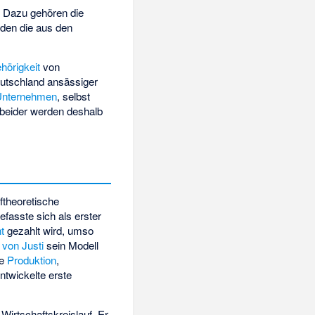
n. Dazu gehören die
nden die aus den
hörigkeit
von
Deutschland ansässiger
Unternehmen
, selbst
beider werden deshalb
ftheoretische
efasste sich als erster
t
gezahlt wird, umso
 von Justi
sein Modell
ie
Produktion
,
twickelte erste
Wirtschaftskreislauf. Er