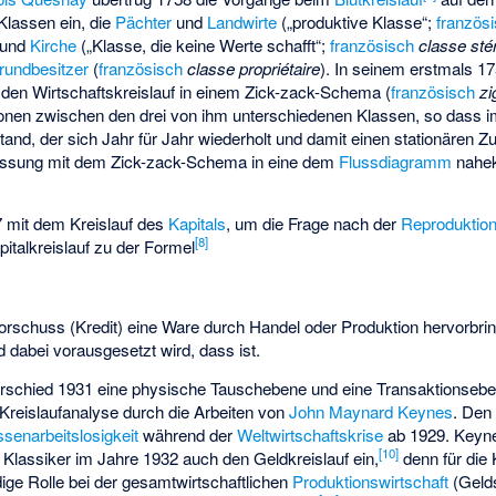
i Klassen ein, die
Pächter
und
Landwirte
(„produktive Klasse“;
französ
und
Kirche
(„Klasse, die keine Werte schafft“;
französisch
classe stér
rundbesitzer
(
französisch
classe propriétaire
). In seinem erstmals 17
 den Wirtschaftskreislauf in einem Zick-zack-Schema (
französisch
zi
onen zwischen den drei von ihm unterschiedenen Klassen, so dass i
tand, der sich Jahr für Jahr wiederholt und damit einen stationären 
fassung mit dem Zick-zack-Schema in eine dem
Flussdiagramm
nahek
7 mit dem Kreislauf des
Kapitals
, um die Frage nach der
Reproduktion
[
8
]
pitalkreislauf zu der Formel
vorschuss (Kredit)
eine Ware
durch Handel oder Produktion hervorbrin
und dabei vorausgesetzt wird, dass
ist.
rschied 1931 eine physische Tauschebene und eine Transaktionsebe
 Kreislaufanalyse durch die Arbeiten von
John Maynard Keynes
. Den
senarbeitslosigkeit
während der
Weltwirtschaftskrise
ab 1929. Keyne
[
10
]
r Klassiker im Jahre 1932 auch den Geldkreislauf ein,
denn für die
dige Rolle bei der gesamtwirtschaftlichen
Produktionswirtschaft
(
Geld