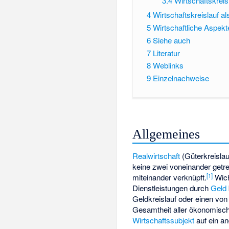
3.4
Wirtschaftskreis
4
Wirtschaftskreislauf 
5
Wirtschaftliche Aspekt
6
Siehe auch
7
Literatur
8
Weblinks
9
Einzelnachweise
Allgemeines
Realwirtschaft
(Güterkreisla
keine zwei voneinander getre
[
1
]
miteinander verknüpft.
Wich
Dienstleistungen durch
Geld
Geldkreislauf oder einen von
Gesamtheit aller ökonomisc
Wirtschaftssubjekt
auf ein a