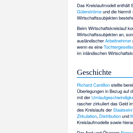
Das Kreislaufmodell enthält
Güterströme
und die hiermit
Wirtschaftssubjekten besteh
Beim Wirtschaftskreislauf ko
Wirtschaftssubjekten an, son
ausländischer
Arbeitnehmer
wenn es eine
Tochtergesells
im inländischen Wirtschaftskr
Geschichte
Richard Cantillon
stellte ber
Überlegungen in Bezug auf di
mit der
Umlaufgeschwindigke
rascher zirkuliert das Geld i
des Kreislaufs der
Staatsei
Zirkulation
,
Distribution
und
K
Kreislaufmodelle sowie hier
Der Arzt und Ökonom
Franç