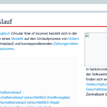
slauf
nglisch
Circular flow of income
) bezieht sich in der
m eines
Modells
auf den Umlaufprozess von
Gütern
kreislauf
) und korrespondierenden
Zahlungsmitteln
tsprozess
.
In herkömmli
der Volkswirt
finden sich w
Geldschöpfun
Geschäftsba
haftskreislauf
Zentralbank b
schaftskreislauf (einschließlich Kreditvergabe)
tschaftskreislauf (einschließlich Staat)