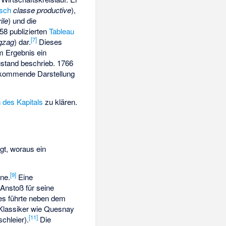
isch
classe productive
),
ile
) und die
58 publizierten
Tableau
[
7
]
gzag
) dar.
Dieses
m Ergebnis ein
Zustand beschrieb. 1766
ommende Darstellung
 des Kapitals
zu klären.
gt, woraus ein
[
9
]
ne.
Eine
 Anstoß für seine
s führte neben dem
 Klassiker wie Quesnay
[
11
]
schleier
).
Die