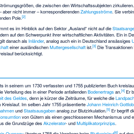
Strömungsgrößen
, die zwischen den Wirtschaftssubjekten zirkuliere
 – aber nicht immer – korrespondierenden
Zahlungsströme
. Sie verbi
[
2
]
enden Pole.
mmt es im Hinblick auf den Sektor „Ausland“ nicht auf die
Staatsange
dern auf den Schwerpunkt ihrer wirtschaftlichen Aktivitäten. Ein in 
gilt danach als
Inländer
, analog auch ein in Deutschland ansässiges
[
3
]
chaft
einer ausländischen
Muttergesellschaft
ist.
Die Transaktionen 
eislauf berücksichtigt.
eits in seinem um 1730 verfassten und 1755 publizierten Buch kreislau
[
4
]
e Verteilung des in einer Periode anfallenden
Bodenertrags
an.
Er b
it des Geldes
, denn je kürzer die Zeiträume, für welche die
Landpach
m Kreislauf. Im selben Jahr 1755 präsentierte
Johann Heinrich Gottlob
[
5
]
nnahmen
und
Staatsausgaben
analog zur
Blutzirkulation
.
Er begriff d
onsumtion
von Gütern als einen geschlossenen Mechanismus und en
aus die Grundzüge des
Akzelerator
- und
Multiplikatorprinzips
.
[
6
]
ois Quesnay
übertrug 1758 die Vorgänge beim
Blutkreislauf
auf den 