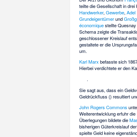
teilte die Gesellschaft in dre
Handwerker
,
Gewerbe
,
Adel
Grundeigentümer
und
Großg
économique
stellte Quesnay
Schema zeigte die Transakti
geschlossener Kreislauf ents
gestaltete er die Ursprungs
um.
Karl Marx
befasste sich 186
Hierbei verdichtete er den Ka
.
Sie sagt aus, dass ein Geld
Geldrückfluss (
) resultiert 
John Rogers Commons
unte
Weiterentwicklung erfuhr die
Überlegungen bildete die
Mas
bisherigen Güterkreislauf de
spielte Geld keine eigenstän