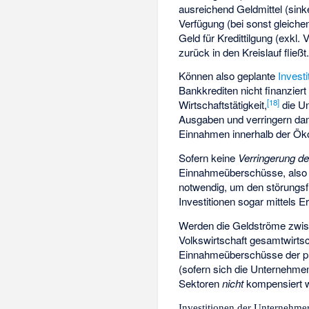
ausreichend Geldmittel (sin
Verfügung (bei sonst gleich
Geld für Kredittilgung (exkl.
zurück in den Kreislauf fließt
Können also geplante
Investi
Bankkrediten nicht finanziert
[
18
]
Wirtschaftstätigkeit,
die Un
Ausgaben und verringern dam
Einnahmen innerhalb der Ök
Sofern keine
Verringerung d
Einnahmeüberschüsse, also 
notwendig, um den störungsf
Investitionen sogar mittels 
Werden die Geldströme zwis
Volkswirtschaft gesamtwirtsc
Einnahmeüberschüsse der pr
(sofern sich die Unternehm
Sektoren
nicht
kompensiert w
Investitionen der Unternehmer