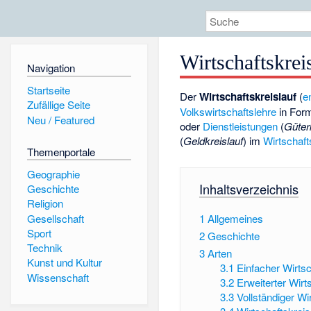
Wirtschaftskrei
Navigation
Startseite
Der
Wirtschaftskreislauf
(
e
Zufällige Seite
Volkswirtschaftslehre
in For
Neu / Featured
oder
Dienstleistungen
(
Güter
(
Geldkreislauf
) im
Wirtschaf
Themenportale
Geographie
Inhaltsverzeichnis
Geschichte
Religion
Gesellschaft
1
Allgemeines
Sport
2
Geschichte
Technik
3
Arten
Kunst und Kultur
3.1
Einfacher Wirtsc
Wissenschaft
3.2
Erweiterter Wirt
3.3
Vollständiger Wir