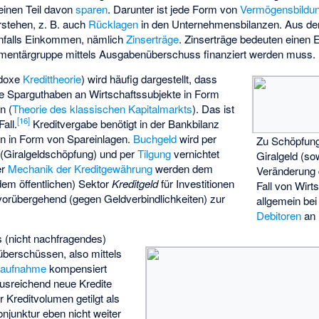
einen Teil davon
sparen
. Darunter ist jede Form von
Vermögensbildu
stehen, z. B. auch
Rücklagen
in den Unternehmensbilanzen. Aus der
enfalls Einkommen, nämlich
Zinserträge
. Zinserträge bedeuten einen
ementärgruppe mittels Ausgabenüberschuss finanziert werden muss.
odoxe
Kredittheorie
) wird häufig dargestellt, dass
te
Sparguthaben
an Wirtschaftssubjekte in Form
n (
Theorie des klassischen Kapitalmarkts
). Das ist
[
16
]
all.
Kreditvergabe
benötigt in der Bankbilanz
n in Form von Spareinlagen.
Buchgeld
wird per
Zu Schöpfung
(Giralgeldschöpfung) und per
Tilgung
vernichtet
Giralgeld (so
er
Mechanik der Kreditgewährung
werden dem
Veränderung 
 dem öffentlichen) Sektor
Kreditgeld
für Investitionen
Fall von Wirt
rübergehend (gegen Geldverbindlichkeiten) zur
allgemein be
Debitoren
an 
s (nicht nachfragendes)
berschüssen, also mittels
itaufnahme
kompensiert
ausreichend neue Kredite
 Kreditvolumen getilgt als
njunktur eben nicht weiter