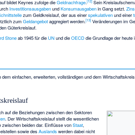
[
12
]
auf bildet Keynes zufolge die
Geldnachfrage
.
Sein Kreislaufschem
durch
Investitionsausgaben
und
Konsumausgaben
in Gang setzt.
Zins
chnittstelle
zum Geldkreislauf, der aus einer
spekulativen
und einer
[
13
]
etztlich zum
Geldangebot
aggregiert werden.
Veränderungen im Gel
den Güterkreislauf.
rd Stone
ab 1945 für die
UN
und die
OECD
die Grundlage der heute i
dem einfachen, erweiterten, vollständigen und dem Wirtschaftskreisl
skreislauf
ch auf die Beziehungen zwischen den Sektoren
ten
. Der Wirtschaftskreislauf stellt die wesentlichen
 zwischen beiden dar. Einflüsse von
Staat
,
lstellen
sowie des
Auslands
werden dabei nicht