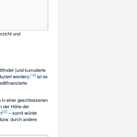
rzicht und
ttfindet (und kumulierte
[
19
]
duziert
werden),
ist es
ditfinanzierte
 in einer geschlossenen
in der Höhe der
[
22
]
n
– somit würde
bzw. durch andere