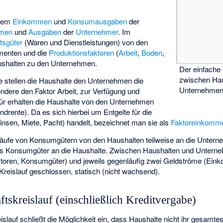
 dem
Einkommen
und
Konsumausgaben
der
hmen
und
Ausgaben
der
Unternehmer
. Im
tsgüter
(Waren und Dienstleistungen) von den
menten und die
Produktionsfaktoren
(
Arbeit
,
Boden
,
aushalten zu den Unternehmen.
Der einfache 
zwischen Hau
e stellen die Haushalte den Unternehmen die
Unternehme
ndere den Faktor Arbeit, zur Verfügung und
für erhalten die Haushalte von den Unternehmen
rente). Da es sich hierbei um Entgelte für die
insen, Miete, Pacht) handelt, bezeichnet man sie als
Faktoreinkomm
äufe von Konsumgütern von den Haushalten teilweise an die Untern
its Konsumgüter an die Haushalte. Zwischen Haushalten und Unterne
ktoren, Konsumgüter) und jeweils gegenläufig zwei Geldströme (Ei
Kreislauf geschlossen, statisch (nicht wachsend).
ftskreislauf (einschließlich Kreditvergabe)
eislauf schließt die Möglichkeit ein, dass Haushalte nicht ihr gesam