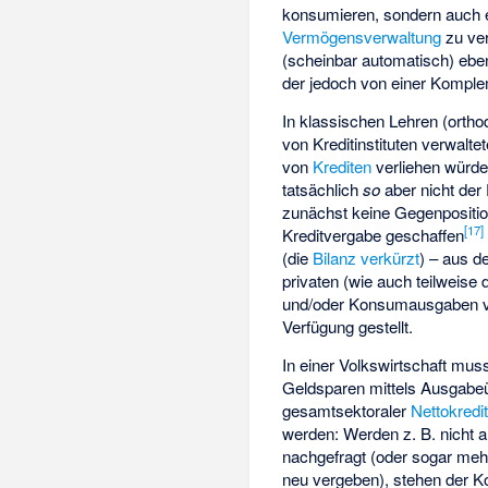
konsumieren, sondern auch 
Vermögensverwaltung
zu ver
(scheinbar automatisch) eb
der jedoch von einer Kompl
In klassischen Lehren (orth
von Kreditinstituten verwalte
von
Krediten
verliehen würde
tatsächlich
so
aber nicht der F
zunächst keine Gegenpositio
[
17
]
Kreditvergabe geschaffen
(die
Bilanz verkürzt
) – aus d
privaten (wie auch teilweise
und/oder Konsumausgaben vo
Verfügung gestellt.
In einer Volkswirtschaft mus
Geldsparen mittels Ausgabeü
gesamtsektoraler
Nettokred
werden: Werden z. B. nicht 
nachgefragt (oder sogar mehr
neu vergeben), stehen der Ko