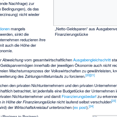
kende Nachfrage) zur
en Bedingungen), da das
 Verzinsung) nicht wieder
.
tionen
mangels
„Netto-Geldsparen“ aus Ausgabenve
 werden, sinkt die
Finanzierungslücke
ternehmen reduzieren ihre
it auch die Höhe der
onomie.
er Abweichung
vom gesamtwirtschaftlichen
Ausgabengleichschritt
sta
Geldsparvermögen innerhalb der jeweiligen Ökonomie auch
nicht re
reien Wachstumsprozess der Volkswirtschaften zu gewährleisten, kre
[
20
]
[
21
]
Erweiterung des Zahlungsmittelumlaufs zu forcieren.
chen den privaten Nichtunternehmern und den privaten Unternehmen
haftlich betrachtet, ist jedenfalls eine Budgetlücke der Unternehmen 
ivaten Nichtunternehmer und damit
Finanzierungsbedarf
zu erkenne
[
23
]
en
in Höhe der Finanzierungslücke
nicht laufend selbst verschulden
[
24
]
ird) der
Wirtschaftskreislauf
unterbrochen (
ex post
).
 (Business to Business)