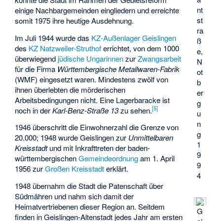
nt
einige Nachbargemeinden eingliedern und erreichte
st
somit 1975 ihre heutige Ausdehnung.
ra
Im Juli 1944 wurde das
KZ-Außenlager Geislingen
ß
des
KZ Natzweiler-Struthof
errichtet, von dem 1000
e,
überwiegend
jüdische Ungarinnen
zur
Zwangsarbeit
N
für die Firma
Württembergische Metallwaren-Fabrik
ot
(WMF) eingesetzt waren. Mindestens zwölf von
b
ihnen überlebten die mörderischen
er
Arbeitsbedingungen nicht. Eine Lagerbaracke ist
g
[
5
]
noch in der
Karl-Benz-Straße 13
zu sehen.
u
n
1946 überschritt die Einwohnerzahl die Grenze von
g
20.000; 1948 wurde Geislingen zur
Unmittelbaren
1
Kreisstadt
und mit Inkrafttreten der baden-
9
württembergischen
Gemeindeordnung
am 1. April
9
1956 zur
Großen Kreisstadt
erklärt.
4
1948 übernahm die Stadt die Patenschaft über
Südmähren und nahm sich damit der
Heimatvertriebenen dieser Region an. Seitdem
G
finden in Geislingen-Altenstadt jedes Jahr am ersten