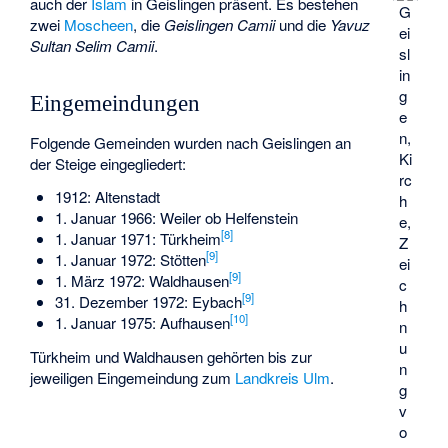
auch der
Islam
in Geislingen präsent. Es bestehen
G
zwei
Moscheen
, die
Geislingen Camii
und die
Yavuz
ei
Sultan Selim Camii
.
sl
in
g
Eingemeindungen
e
n,
Folgende Gemeinden wurden nach Geislingen an
Ki
der Steige eingegliedert:
rc
1912: Altenstadt
h
1. Januar 1966: Weiler ob Helfenstein
e,
[
8
]
1. Januar 1971: Türkheim
Z
[
9
]
1. Januar 1972: Stötten
ei
[
9
]
1. März 1972: Waldhausen
c
[
9
]
31. Dezember 1972: Eybach
h
[
10
]
1. Januar 1975: Aufhausen
n
u
Türkheim und Waldhausen gehörten bis zur
n
jeweiligen Eingemeindung zum
Landkreis Ulm
.
g
v
o