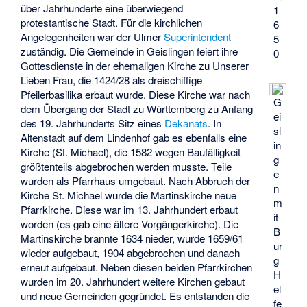
über Jahrhunderte eine überwiegend
1
protestantische Stadt. Für die kirchlichen
6
Angelegenheiten war der Ulmer
Superintendent
5
zuständig. Die Gemeinde in Geislingen feiert ihre
0
Gottesdienste in der ehemaligen Kirche zu Unserer
Lieben Frau, die 1424/28 als dreischiffige
Pfeilerbasilika erbaut wurde. Diese Kirche war nach
G
dem Übergang der Stadt zu Württemberg zu Anfang
ei
des 19. Jahrhunderts Sitz eines
Dekanats
. In
sl
Altenstadt auf dem Lindenhof gab es ebenfalls eine
in
Kirche (St. Michael), die 1582 wegen Baufälligkeit
g
größtenteils abgebrochen werden musste. Teile
e
wurden als Pfarrhaus umgebaut. Nach Abbruch der
n
Kirche St. Michael wurde die Martinskirche neue
m
Pfarrkirche. Diese war im 13. Jahrhundert erbaut
it
worden (es gab eine ältere Vorgängerkirche). Die
B
Martinskirche brannte 1634 nieder, wurde 1659/61
ur
wieder aufgebaut, 1904 abgebrochen und danach
g
erneut aufgebaut. Neben diesen beiden Pfarrkirchen
H
wurden im 20. Jahrhundert weitere Kirchen gebaut
el
und neue Gemeinden gegründet. Es entstanden die
fe