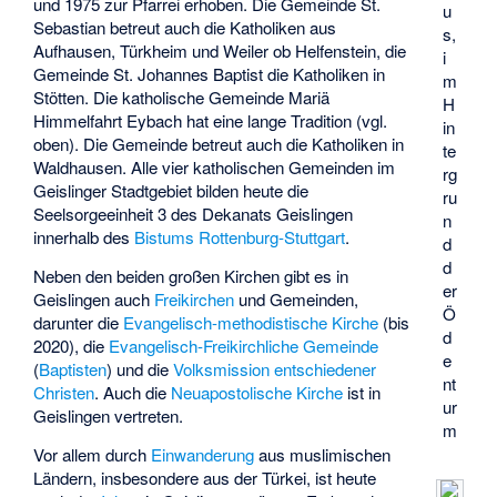
und 1975 zur Pfarrei erhoben. Die Gemeinde St.
u
Sebastian betreut auch die Katholiken aus
s,
Aufhausen, Türkheim und Weiler ob Helfenstein, die
i
Gemeinde St. Johannes Baptist die Katholiken in
m
Stötten. Die katholische Gemeinde Mariä
H
Himmelfahrt Eybach hat eine lange Tradition (vgl.
in
oben). Die Gemeinde betreut auch die Katholiken in
te
Waldhausen. Alle vier katholischen Gemeinden im
rg
Geislinger Stadtgebiet bilden heute die
ru
Seelsorgeeinheit 3 des Dekanats Geislingen
n
innerhalb des
Bistums Rottenburg-Stuttgart
.
d
d
Neben den beiden großen Kirchen gibt es in
er
Geislingen auch
Freikirchen
und Gemeinden,
Ö
darunter die
Evangelisch-methodistische Kirche
(bis
d
2020), die
Evangelisch-Freikirchliche Gemeinde
e
(
Baptisten
) und die
Volksmission entschiedener
nt
Christen
. Auch die
Neuapostolische Kirche
ist in
ur
Geislingen vertreten.
m
Vor allem durch
Einwanderung
aus muslimischen
Ländern, insbesondere aus der Türkei, ist heute