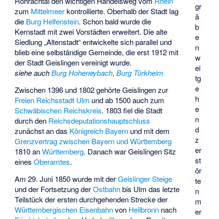
Rohrachtal den wichtigen Handelsweg vom
Rhein
gr
zum
Mittelmeer
kontrollierte. Oberhalb der Stadt lag
ä
die
Burg Helfenstein
. Schon bald wurde die
b
Kernstadt mit zwei Vorstädten erweitert. Die alte
e
Siedlung „Altenstadt“ entwickelte sich parallel und
n
blieb eine selbständige Gemeinde, die erst 1912 mit
w
der Stadt Geislingen vereinigt wurde.
ei
siehe auch
Burg Hoheneybach
,
Burg Türkheim
tg
e
Zwischen 1396 und 1802 gehörte Geislingen zur
h
Freien Reichsstadt
Ulm
und ab 1500 auch zum
e
Schwäbischen Reichskreis
. 1803 fiel die Stadt
n
durch den
Reichsdeputationshauptschluss
d
zunächst an das
Königreich Bayern
und mit dem
z
Grenzvertrag zwischen Bayern und Württemberg
er
1810 an
Württemberg
. Danach war Geislingen Sitz
st
eines
Oberamtes
.
ör
Am 29. Juni 1850 wurde mit der
Geislinger Steige
te
und der Fortsetzung der
Ostbahn
bis Ulm das letzte
n
Teilstück der ersten durchgehenden Strecke der
m
Württembergischen Eisenbahn
von
Heilbronn
nach
er