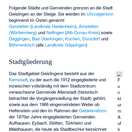
Folgende Städte und Gemeinden grenzen an die Stadt
Geislingen an der Steige. Sie werden im
Uhrzeigersinn
beginnend im Osten genannt:
Gerstetten
(
Landkreis Heidenheim
),
Amstetten
(Württemberg)
und
Nellingen
(
Alb-Donau-Kreis
) sowie
Deggingen
,
Bad Überkingen
,
Kuchen
,
Donzdorf
und
Böhmenkirch
(alle
Landkreis Göppingen
)
Stadtgliederung
Das Stadtgebiet Geislingens besteht aus der
Kernstadt
, zu der auch die 1912 eingegliederte und
F
inzwischen vollständig mit dem Stadtzentrum
u
verwachsene Gemeinde Altenstadt (historisch
n
betrachtet die Vorgängersiedlung der Stadt) gehört,
kt
sowie aus dem 1966 eingemeindeten
Weiler ob
ur
Helfenstein
und den im Rahmen der
Gebietsreform
m
der 1970er Jahre eingegliederten Gemeinden
A
Aufhausen
,
Eybach
,
Stötten
,
Türkheim
und
uf
Waldhausen
, die heute als Stadtbezirke bezeichnet
h