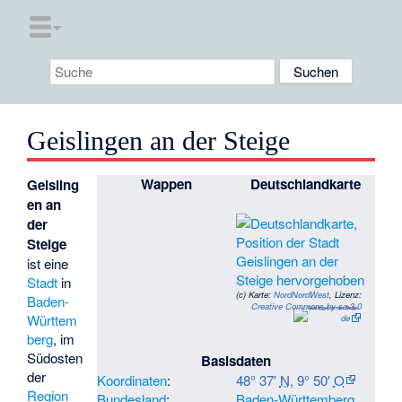
Geislingen an der Steige
Wappen
Deutschlandkarte
Geisling
en an
der
Steige
ist eine
Stadt
in
(c)
Karte:
NordNordWest
, Lizenz:
Baden-
Creative Commons by-sa-3.0
Württem
de
berg
, im
Südosten
Basisdaten
der
Koordinaten
:
48° 37′
N
,
9° 50′
O
Region
Bundesland
:
Baden-Württemberg