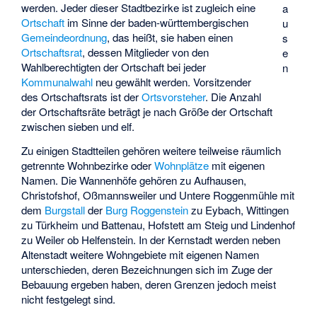
werden. Jeder dieser Stadtbezirke ist zugleich eine
a
Ortschaft
im Sinne der baden-württembergischen
u
Gemeindeordnung
, das heißt, sie haben einen
s
Ortschaftsrat
, dessen Mitglieder von den
e
Wahlberechtigten der Ortschaft bei jeder
n
Kommunalwahl
neu gewählt werden. Vorsitzender
des Ortschaftsrats ist der
Ortsvorsteher
. Die Anzahl
der Ortschaftsräte beträgt je nach Größe der Ortschaft
zwischen sieben und elf.
Zu einigen Stadtteilen gehören weitere teilweise räumlich
getrennte Wohnbezirke oder
Wohnplätze
mit eigenen
Namen. Die Wannenhöfe gehören zu Aufhausen,
Christofshof, Oßmannsweiler und Untere Roggenmühle mit
dem
Burgstall
der
Burg Roggenstein
zu Eybach, Wittingen
zu Türkheim und Battenau, Hofstett am Steig und Lindenhof
zu Weiler ob Helfenstein. In der Kernstadt werden neben
Altenstadt weitere Wohngebiete mit eigenen Namen
unterschieden, deren Bezeichnungen sich im Zuge der
Bebauung ergeben haben, deren Grenzen jedoch meist
nicht festgelegt sind.