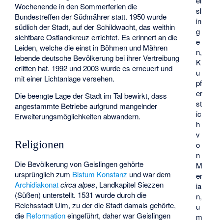
ei
Wochenende in den Sommerferien die
sl
Bundestreffen der Südmährer statt. 1950 wurde
in
südlich der Stadt, auf der Schildwacht, das weithin
g
sichtbare Ostlandkreuz errichtet. Es erinnert an die
e
Leiden, welche die einst in Böhmen und Mähren
n,
lebende deutsche Bevölkerung bei ihrer Vertreibung
K
erlitten hat. 1992 und 2003 wurde es erneuert und
u
mit einer Lichtanlage versehen.
pf
er
Die beengte Lage der Stadt im Tal bewirkt, dass
st
angestammte Betriebe aufgrund mangelnder
ic
Erweiterungsmöglichkeiten abwandern.
h
v
Religionen
o
n
Die Bevölkerung von Geislingen gehörte
M
ursprünglich zum
Bistum Konstanz
und war dem
er
Archidiakonat
circa alpes
, Landkapitel Siezzen
ia
(Süßen) unterstellt. 1531 wurde durch die
n,
Reichsstadt Ulm, zu der die Stadt damals gehörte,
u
die
Reformation
eingeführt, daher war Geislingen
m