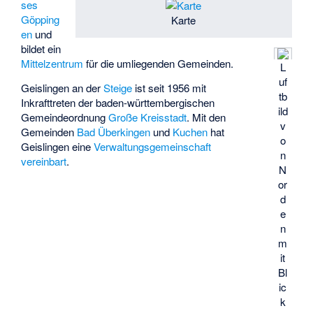
ses
Göpping
Karte
en
und
bildet ein
Mittelzentrum
für die umliegenden Gemeinden.
L
uf
Geislingen an der
Steige
ist seit 1956 mit
tb
Inkrafttreten der baden-württembergischen
ild
Gemeindeordnung
Große Kreisstadt
. Mit den
v
Gemeinden
Bad Überkingen
und
Kuchen
hat
o
Geislingen eine
Verwaltungsgemeinschaft
n
vereinbart
.
N
or
d
e
n
m
it
Bl
ic
k