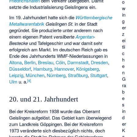
Friedrichshafen
dem Verkehr übergeben. Damit
o
setzte die Industrialisierung Geislingens ein.
w
in
Im 19. Jahrhundert hatte sich die
Württembergische
g
Metallwarenfabrik
Geislingen St.
in der Stadt
er
gegründet. Sie produzierte unter anderem nach
z
einem eigenen Patent
versilberte
Argentan
-
ei
Bestecke
und Tafelgeschirr und war damit sehr
tli
erfolgreich am Markt. Im deutschen Reich gab es
c
Ende des Jahrhunderts WMF-Niederlassungen in
h
Altona
,
Berlin
,
Breslau
,
Cöln
,
Darmstadt
,
Dresden
,
e
Düsseldorf
,
Hamburg
,
Hannover
,
Königsberg
,
n
Leipzig
,
München
,
Nürnberg
,
Straßburg
,
Stuttgart
,
G
[
4
]
Ulm
u. a.
ra
b
e
20. und 21. Jahrhundert
s
in
Bei der Kreisreform 1938 wurde das Oberamt
d
Geislingen aufgelöst. Das Gebiet kam überwiegend
er
zum Landkreis Göppingen. Bei der Kreisreform
K
1973 veränderte sich diesbezüglich nichts, doch
a
konnte die Stadt im Rahmen der Gebietsreform