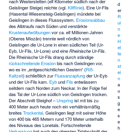
nach Westerstetten (elf Kilometer südlich nach der
d
Geislinger Steige) reichte (vgl.
Klifflinie
). Eine
Ur-Fils
er
(Hasental-Wiesensteig-Geislingen) mündete bei
R
Geislingen in dieses Flusssystem.
Erosionsabbau
ui
des Albtraufs nach Süden und verstärkte
n
Krustenaufwölbungen
vor ca. elf Millionen Jahren
e
(Oberes Miozän) trennte weit nördlich von
H
Geislingen die Ur-Lone in einen südlichen Teil (Ur-
el
Eyb, Ur-Fils, Ur-Lone) und eine
Rheinische Ur-Fils
.
fe
Die Rheinische Ur-Fils drang durch ständige
n
rückschreitende Erosion
bis nach Geislingen vor,
st
wo es im „erdgeschichtlichen Gestern“ (
Riß-
ei
Kaltzeit
) schließlich zur
Flussanzapfung
der Ur-Eyb
n
und der Ur-Fils kam.
Eyb
und
Fils
entwässern
a
seitdem nach Norden zum Neckar. In der Folge fiel
u
das Tal der Ur-Lone südlich von Geislingen trocken.
s
Der Abschnitt Steighof –
Urspring
ist mit bis zu
g
400 Meter auch heute noch ein verhältnismäßig
e
breites
Trockental
. Geislingen liegt mit seiner Höhe
s
von 400 bis 465 Metern rund 170 Meter unterhalb
e
des Niveaus des Lonetals. Fortschreitende
h
Verkarstung
hat auch den obersten Talabschnitt der