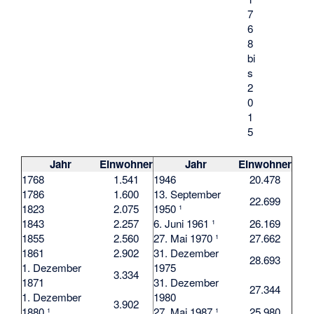
7
6
8
bi
s
2
0
1
5
Jahr
Einwohner
Jahr
Einwohner
1768
1.541
1946
20.478
1786
1.600
13. September
22.699
1823
2.075
1950 ¹
1843
2.257
6. Juni 1961 ¹
26.169
1855
2.560
27. Mai 1970 ¹
27.662
1861
2.902
31. Dezember
28.693
1. Dezember
1975
3.334
1871
31. Dezember
27.344
1. Dezember
1980
3.902
1880 ¹
27. Mai 1987 ¹
25.980