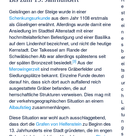
e
Geislingen an der Steige wurde in einer
st
Schenkungsurkunde
aus dem Jahr 1108 erstmals
e
als
Giselingen
erwähnt. Allerdings wurde damit eine
ei
Ansiedlung im Stadtteil Altenstadt mit einer
n
hochmittelalterlichen Befestigung und einer Basilika
e
auf dem Lindenhof bezeichnet, und nicht die heutige
s
Kernstadt. Der Talkessel am Rande der
b
Schwäbischen Alb war allerdings spätestens seit
er
[
3
]
der späten Bronzezeit besiedelt.
Aus der
ei
Merowingerzeit
sind mehrere Gräberfelder und
ts
Siedlungsplätze bekannt. Einzelne Funde deuten
d
darauf hin, dass sich dort auch auffallend reich
ur
ausgestattete Gräber befanden, die auf
c
herrschaftliche Strukturen verweisen. Dies mag mit
h
der verkehrsgeographischen Situation an einem
L
Albaufstieg
zusammenhängen.
ei
tu
Diese Situation war wohl auch ausschlaggebend,
n
dass dort die
Grafen von Helfenstein
zu Beginn des
g
13. Jahrhunderts eine Stadt gründeten, die im engen
s