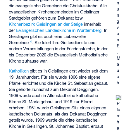
n
die evangelische Gemeinde die Christuskirche. Alle
u
evangelischen Kirchengemeinden im Geislinger
n
Stadtgebiet gehören zum Dekanat bzw.
g
Kirchenbezirk Geislingen an der Steige
innerhalb
v
der
Evangelischen Landeskirche in Württemberg
. In
o
Geislingen gibt es auch eine Liebenzeller
n
[
7
]
Gemeinde
. Sie feiert ihre Gottesdienste und
E
andere Veranstaltungen in der Friedenskirche, in der
.
bis Dezember 2020 die Evangelisch Methodistische
M
Kirche zuhause war.
a
u
Katholiken
gibt es in Geislingen erst wieder seit dem
c
19. Jahrhundert. Für sie wurde 1866 eine eigene
h
Pfarrei errichtet und die Kirche St. Sebastian gebaut.
Sie gehörte zunächst zum Dekanat Deggingen.
1909 wurde auch in Altenstadt eine katholische
Kirche St. Maria gebaut und 1919 zur Pfarrei
P
erhoben. 1961 wurde Geislingen Sitz eines eigenen
fa
katholischen Dekanats, als das Dekanat Deggingen
rr
geteilt wurde. 1969 wurde die dritte katholische
h
Kirche in Geislingen, St. Johannes Baptist, erbaut
a