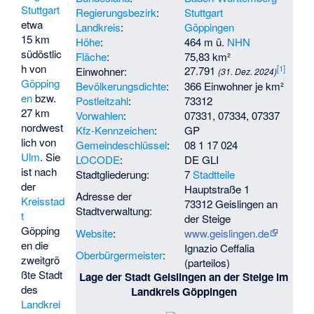
Stuttgart
Regierungsbezirk
:
Stuttgart
etwa
Landkreis
:
Göppingen
15 km
Höhe
:
464 m ü.
NHN
südöstlic
Fläche
:
75,83 km²
h von
[
1
]
27.791
Einwohner:
(31. Dez. 2024)
Göpping
Bevölkerungsdichte
:
366 Einwohner je km²
en
bzw.
Postleitzahl
:
73312
27 km
Vorwahlen
:
07331, 07334, 07337
nordwest
Kfz-Kennzeichen
:
GP
lich von
Gemeindeschlüssel
:
08 1 17 024
Ulm
. Sie
LOCODE
:
DE GLI
ist nach
Stadtgliederung:
7
Stadtteile
der
Hauptstraße 1
Adresse der
Kreisstad
73312 Geislingen an
Stadtverwaltung:
t
der Steige
Göpping
Website
:
www.geislingen.de
en die
Ignazio Ceffalia
Oberbürgermeister
:
zweitgrö
(parteilos)
ßte Stadt
Lage der Stadt Geislingen an der Steige im
des
Landkreis Göppingen
Landkrei