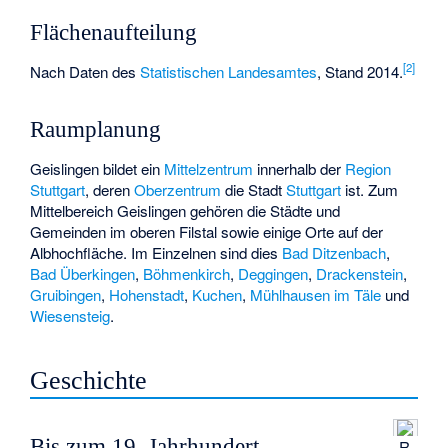
Flächenaufteilung
[
2
]
Nach Daten des
Statistischen Landesamtes
, Stand 2014.
Raumplanung
Geislingen bildet ein
Mittelzentrum
innerhalb der
Region
Stuttgart
, deren
Oberzentrum
die Stadt
Stuttgart
ist. Zum
Mittelbereich Geislingen gehören die Städte und
Gemeinden im oberen Filstal sowie einige Orte auf der
Albhochfläche. Im Einzelnen sind dies
Bad Ditzenbach
,
Bad Überkingen
,
Böhmenkirch
,
Deggingen
,
Drackenstein
,
Gruibingen
,
Hohenstadt
,
Kuchen
,
Mühlhausen im Täle
und
Wiesensteig
.
Geschichte
Bis zum 19. Jahrhundert
R