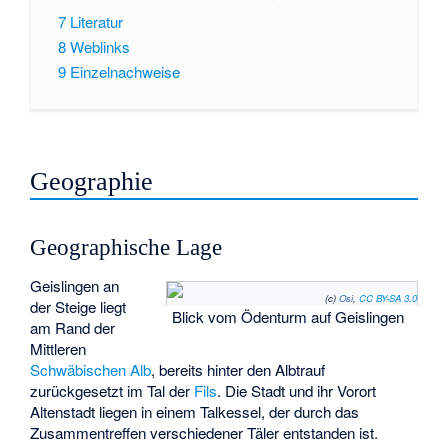
7
Literatur
8
Weblinks
9
Einzelnachweise
Geographie
Geographische Lage
Geislingen an
(c)
Osi
,
CC BY-SA 3.0
der Steige liegt
Blick vom Ödenturm auf Geislingen
am Rand der
Mittleren
Schwäbischen Alb
, bereits hinter den Albtrauf
zurückgesetzt im Tal der
Fils
. Die Stadt und ihr Vorort
Altenstadt liegen in einem Talkessel, der durch das
Zusammentreffen verschiedener Täler entstanden ist.