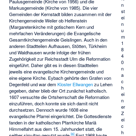
Paulusgemeinde (Kirche von 1956) und die
n
Markusgemeinde (Kirche von 1985). Die vier
st
Gemeinden der Kernstadt bilden zusammen mit der
ei
Kirchengemeinde Weiler ob Helfenstein
n
(Margaretenkirche mit gotischem Kern und
u
mehrfachen Veränderungen) die Evangelische
m
Gesamtkirchengemeinde Geislingen. Auch in den
1
anderen Stadtteilen Aufhausen, Stötten, Türkheim
8
und Waldhausen wurde infolge der frühen
4
Zugehörigkeit zur Reichsstadt Ulm die Reformation
0
eingeführt. Daher gibt es in diesen Stadtteilen
n
jeweils eine evangelische Kirchengemeinde und
a
eine eigene Kirche. Eybach gehörte den Grafen von
c
Degenfeld und war dem
Kloster Ellwangen
zu Lehen
h
gegeben, daher blieb der Ort zunächst katholisch.
ei
1607 versuchte die Ortsherrschaft die Reformation
n
einzuführen, doch konnte sie sich damit nicht
er
durchsetzen. Dennoch wurde 1608 eine
Z
evangelische Pfarrei eingerichtet. Die Gottesdienste
ei
fanden in der katholischen Pfarrkirche Mariä
c
Himmelfahrt aus dem 15. Jahrhundert statt, die
h
[
6
]
seither simultan genutzt wurde.
Erst 1968 baute