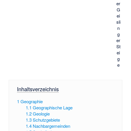
er
G
ei
sli
n
g
er
St
ei
g
e
Inhaltsverzeichnis
1
Geographie
1.1
Geographische Lage
1.2
Geologie
1.3
Schutzgebiete
1.4
Nachbargemeinden