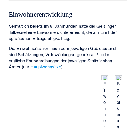
Einwohnerentwicklung
Vermutlich bereits im 8. Jahrhundert hatte der Geislinger
Talkessel eine Einwohnerdichte erreicht, die am Limit der
agrarischen Ertragsfähigkeit lag.
Die Einwohnerzahlen nach dem jeweiligen Gebietsstand
sind Schätzungen, Volkszählungsergebnisse (¹) oder
amtliche Fortschreibungen der jeweiligen Statistischen
Ämter (nur
Hauptwohnsitze
).
E
B
in
e
w
v
o
öl
h
k
n
er
e
u
r
n