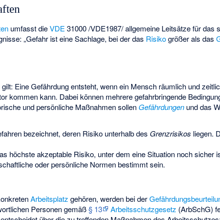
aften
ten
umfasst die
VDE
31000 /VDE1987/ allgemeine Leitsätze für das s
nisse: „Gefahr ist eine Sachlage, bei der das
Risiko
größer als das
G
t
gilt: Eine Gefährdung entsteht, wenn ein Mensch räumlich und zeitli
ktor kommen kann. Dabei können mehrere gefahrbringende Bedingu
torische und persönliche Maßnahmen sollen
Gefährdungen
und das W
ahren bezeichnet, deren Risiko unterhalb des
Grenzrisikos
liegen. 
s höchste akzeptable Risiko, unter dem eine Situation noch sicher i
lschaftliche oder persönliche Normen bestimmt sein.
konkreten
Arbeitsplatz
gehören, werden bei der
Gefährdungsbeurteilu
twortlichen Personen gemäß
§ 13
Arbeitsschutzgesetz
(ArbSchG) fes
er entscheidet über die zu treffenden Maßnahmen des Arbeitsschutzes;