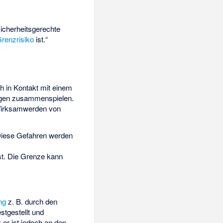
icherheitsgerechte
renzrisiko
ist.“
ch in Kontakt mit einem
ngen zusammenspielen.
irksamwerden von
Diese Gefahren werden
st. Die Grenze kann
ng
z. B. durch den
tgestellt und
 er ist jedoch an den