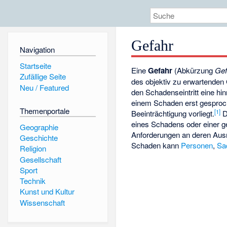
Gefahr
Navigation
Startseite
Eine
Gefahr
(Abkürzung
Gef
Zufällige Seite
des objektiv zu erwartende
Neu / Featured
den Schadenseintritt eine hi
einem Schaden erst gesproch
Themenportale
[
1
]
Beeinträchtigung vorliegt.
D
eines Schadens oder einer g
Geographie
Anforderungen an deren Ausm
Geschichte
Schaden kann
Personen
,
Sa
Religion
Gesellschaft
Sport
Technik
Kunst und Kultur
Wissenschaft