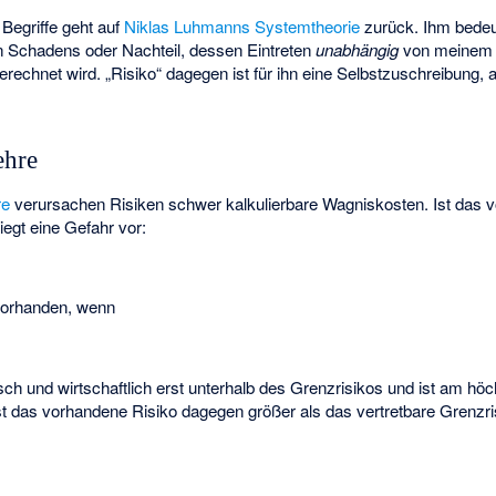
 Begriffe geht auf
Niklas Luhmanns
Systemtheorie
zurück. Ihm bedeut
en Schadens oder Nachteil, dessen Eintreten
unabhängig
von meinem 
echnet wird. „Risiko“ dagegen ist für ihn eine Selbstzuschreibung, 
ehre
re
verursachen Risiken schwer kalkulierbare
Wagniskosten
. Ist das
 liegt eine Gefahr
vor:
vorhanden, wenn
isch und wirtschaftlich erst unterhalb des Grenzrisikos und ist am hö
st das vorhandene Risiko dagegen größer als das vertretbare Grenzris