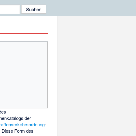
des
henkatalogs der
traßenverkehrsordnung
:
e“ Diese Form des