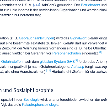
kenntnisstand i. S. v.
§ 4
ArbSchG gebunden. Der
Betriebsarzt
und 
ht zur Linie innerhalb der betrieblichen Organisation und werden hinsi
sätzlich nur beratend tätig.
‘
kation (z. B.
Gebrauchsanleitungen
) wird das
Signalwort
Gefahr
einge
uf eine bestimmte Textstelle zu lenken.
Gefahr
darf nur verwendet 
 Zeitpunkt der Warnung bereits vorhanden sind (z. B. heiße Oberfläc
[
8
]
d ausschließlich bei Gefahren vor
Personenschäden
eingesetzt.
[
9
]
n
Gefahrstoffen
nach dem
globalen System GHS
fordert das Anbrin
eichnungsetikett je nach Gefahrenkategorie:
Achtung
(engl.
warning
[
11
]
f.
, alle ohne Ausrufezeichen).
Hierbei steht ‚Gefahr‘ für die „sch
n und Sozialphilosophie
, speziell in der
Soziologie
wird, u. a. unterschieden zwischen der
unb
. Vgl. dazu die
Katastrophensoziologie
.