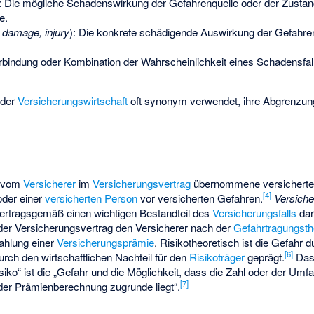
: Die mögliche Schadenswirkung der Gefahrenquelle oder der Zustan
e.
 damage, injury
): Die konkrete schädigende Auswirkung der Gefahrenq
erbindung oder Kombination der Wahrscheinlichkeit eines Schadensfal
 der
Versicherungswirtschaft
oft synonym verwendet, ihre Abgrenzung
n
s vom
Versicherer
im
Versicherungsvertrag
übernommene versicherte 
[
4
]
der einer
versicherten Person
vor versicherten Gefahren.
Versiche
 vertragsgemäß einen wichtigen Bestandteil des
Versicherungsfalls
dar
et der Versicherungsvertrag den Versicherer nach der
Gefahrtragungsth
ahlung einer
Versicherungsprämie
. Risikotheoretisch ist die Gefahr 
[
6
]
 durch den wirtschaftlichen Nachteil für den
Risikoträger
geprägt.
Da
iko“ ist die „Gefahr und die Möglichkeit, dass die Zahl oder der Um
[
7
]
er Prämienberechnung zugrunde liegt“.