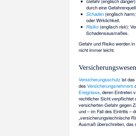
Gefahr
(englisch
danger
)
durch eine Gefahrenquell
Schaden
(englisch
harm;
oder Wirklichkeit.
Risiko
(englisch
risk
): V
Schadensausmaßes.
Gefahr und Risiko werden in
nicht immer leicht.
Versicherungswese
Versicherungsschutz
ist da
des
Versicherungsnehmers
o
Ereignisse
, deren Eintreten
rechtlicher Sicht verpflicht
versicherten Gefahr gegen Z
und – im Fall des Eintritts –
„versicherungstechnische Ris
Ausmaß überschreiten, das d