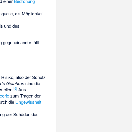
d einer
Bedrohung
uelle, als Möglichkeit
ls und des
 gegeneinander fällt
Risiko, also der Schutz
rte Gefahren
sind die
[
5
]
stellen.
Aus
eorie
zum Tragen der
durch die
Ungewissheit
s
fang der Schäden das