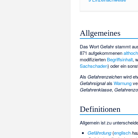
Allgemeines
Das Wort Gefahr stammt a
871 aufgekommenen
althoc
modifizierten
Begriffsinhalt
, 
Sachschaden
) oder ein sons
Als
Gefahrenzeichen
wird et
Gefahrsignal
als
Warnung
ve
Gefahrenklasse
,
Gefahrenz
Definitionen
Allgemein ist zu unterscheid
Gefährdung
(
englisch
ha