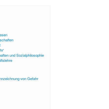
esen
schaften
t
hr‘
aften und Sozialphilosophie
ftslehre
ennzeichnung von Gefahr