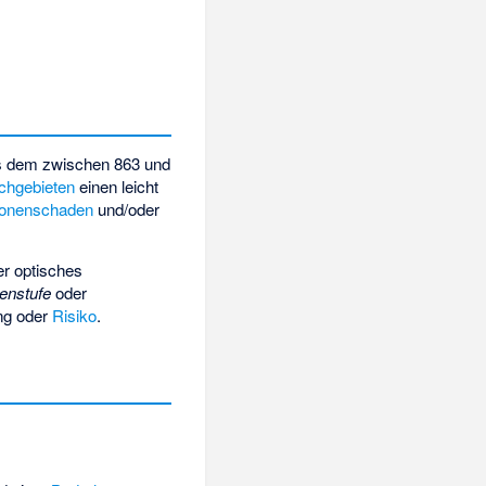
aus dem zwischen 863 und
chgebieten
einen leicht
onenschaden
und/oder
er optisches
enstufe
oder
ng oder
Risiko
.