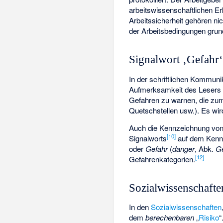
arbeitswissenschaftlichen Er
Arbeitssicherheit gehören nic
der Arbeitsbedingungen grund
Signalwort ‚Gefahr
In der schriftlichen Kommuni
Aufmerksamkeit des Lesers a
Gefahren zu warnen, die zum
Quetschstellen usw.). Es wir
Auch die Kennzeichnung vo
[
10
]
Signalworts
auf dem Kennz
oder
Gefahr
(
danger
, Abk.
Ge
[
12
]
Gefahrenkategorien.
Sozialwissenschafte
In den
Sozialwissenschaften
dem
berechenbaren
„
Risiko
“