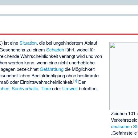
.
) ist eine
Situation
, die bei ungehindertem Ablauf
n Geschehens zu einem
Schaden
führt, wobei für
nreichende Wahrscheinlichkeit verlangt wird und von
en werden kann, wenn eine nicht unerhebliche
agegen bezeichnet
Gefährdung
die Möglichkeit
esundheitlichen Beeinträchtigung ohne bestimmte
[
1
]
aß oder Eintrittswahrscheinlichkeit.
Der
chen
,
Sachverhalte
,
Tiere
oder
Umwelt
betreffen.
Zeichen 101 
Verkehrszeic
deutschen S
„Gefahrstell