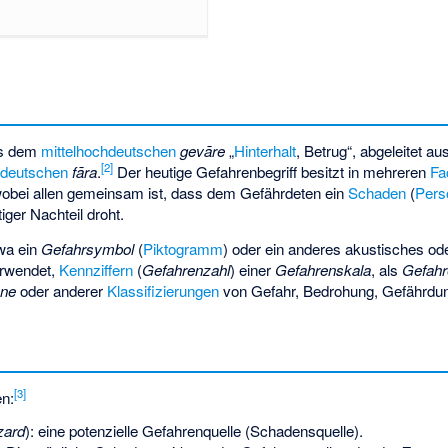
us dem
mittelhochdeutschen
gevāre
„
Hinterhalt
, Betrug“, abgeleitet 
[
2
]
hdeutschen
fāra
.
Der heutige Gefahrenbegriff besitzt in mehreren
Fa
wobei allen gemeinsam ist, dass dem Gefährdeten ein
Schaden
(
Pers
tiger Nachteil droht.
wa ein
Gefahrsymbol
(
Piktogramm
) oder ein anderes akustisches od
rwendet,
Kennziffern
(
Gefahrenzahl
) einer
Gefahrenskala
, als
Gefahr
one
oder anderer
Klassifizierungen
von Gefahr, Bedrohung, Gefährdu
[
3
]
en:
zard
): eine potenzielle Gefahrenquelle (Schadensquelle).