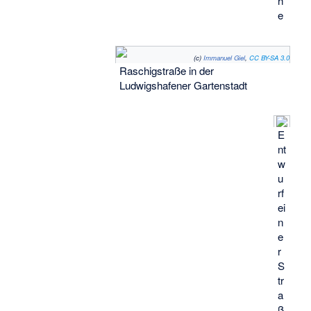
h
e
(c)
Immanuel Giel
,
CC BY-SA 3.0
Raschigstraße in der
Ludwigshafener Gartenstadt
E
nt
w
u
rf
ei
n
e
r
S
tr
a
ß