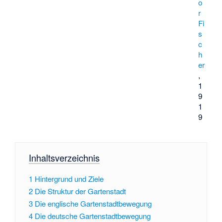
o
r
Fi
s
c
h
er
,
1
9
1
9
Inhaltsverzeichnis
1
Hintergrund und Ziele
2
Die Struktur der Gartenstadt
3
Die englische Gartenstadtbewegung
4
Die deutsche Gartenstadtbewegung