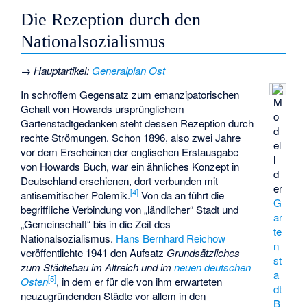
Die Rezeption durch den
Nationalsozialismus
→
Hauptartikel
:
Generalplan Ost
In schroffem Gegensatz zum emanzipatorischen
M
Gehalt von Howards ursprünglichem
o
Gartenstadtgedanken steht dessen Rezeption durch
d
rechte Strömungen. Schon 1896, also zwei Jahre
el
vor dem Erscheinen der englischen Erstausgabe
l
von Howards Buch, war ein ähnliches Konzept in
d
Deutschland erschienen, dort verbunden mit
er
[
4
]
antisemitischer Polemik.
Von da an führt die
G
begriffliche Verbindung von „ländlicher“ Stadt und
ar
„Gemeinschaft“ bis in die Zeit des
te
Nationalsozialismus.
Hans Bernhard Reichow
n
veröffentlichte 1941 den Aufsatz
Grundsätzliches
st
zum Städtebau im Altreich und im
neuen deutschen
a
[
5
]
Osten
, in dem er für die von ihm erwarteten
dt
neuzugründenden Städte vor allem in den
B