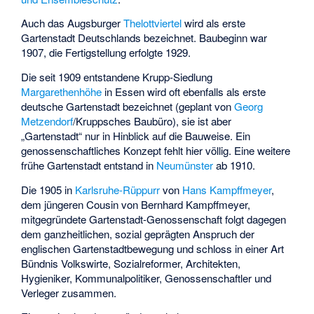
Auch das Augsburger
Thelottviertel
wird als erste
Gartenstadt Deutschlands bezeichnet. Baubeginn war
1907, die Fertigstellung erfolgte 1929.
Die seit 1909 entstandene Krupp-Siedlung
Margarethenhöhe
in Essen wird oft ebenfalls als erste
deutsche Gartenstadt bezeichnet (geplant von
Georg
Metzendorf
/Kruppsches Baubüro), sie ist aber
„Gartenstadt“ nur in Hinblick auf die Bauweise. Ein
genossenschaftliches Konzept fehlt hier völlig. Eine weitere
frühe Gartenstadt entstand in
Neumünster
ab 1910.
Die 1905 in
Karlsruhe-Rüppurr
von
Hans Kampffmeyer
,
dem jüngeren Cousin von Bernhard Kampffmeyer,
mitgegründete Gartenstadt-Genossenschaft folgt dagegen
dem ganzheitlichen, sozial geprägten Anspruch der
englischen Gartenstadtbewegung und schloss in einer Art
Bündnis Volkswirte, Sozialreformer, Architekten,
Hygieniker, Kommunalpolitiker, Genossenschaftler und
Verleger zusammen.