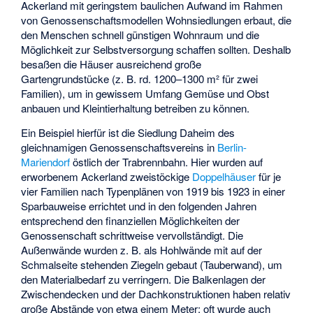
Ackerland mit geringstem baulichen Aufwand im Rahmen
von Genossenschaftsmodellen Wohnsiedlungen erbaut, die
den Menschen schnell günstigen Wohnraum und die
Möglichkeit zur Selbstversorgung schaffen sollten. Deshalb
besaßen die Häuser ausreichend große
Gartengrundstücke (z. B. rd. 1200–1300 m² für zwei
Familien), um in gewissem Umfang Gemüse und Obst
anbauen und Kleintierhaltung betreiben zu können.
Ein Beispiel hierfür ist die
Siedlung Daheim
des
gleichnamigen Genossenschaftsvereins in
Berlin-
Mariendorf
östlich der Trabrennbahn. Hier wurden auf
erworbenem Ackerland zweistöckige
Doppelhäuser
für je
vier Familien nach Typenplänen von 1919 bis 1923 in einer
Sparbauweise errichtet und in den folgenden Jahren
entsprechend den finanziellen Möglichkeiten der
Genossenschaft schrittweise vervollständigt. Die
Außenwände wurden z. B. als Hohlwände mit auf der
Schmalseite stehenden Ziegeln gebaut (
Tauberwand
), um
den Materialbedarf zu verringern. Die Balkenlagen der
Zwischendecken und der Dachkonstruktionen haben relativ
große Abstände von etwa einem Meter; oft wurde auch