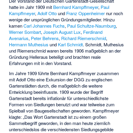
Der Vorstand der Deutschen Gartenstadt-Gesellschaft
hatte im Jahr 1909 mit
Bernhard Kampffmeyer
,
Paul
Kampffmeyer
,
Adolf Otto
und
Franz Oppenheimer
nur noch
wenige der ursprünglichen Gründungsmitglieder. Hinzu
kamen
Carl Johannes Fuchs
,
Paul Schultze-Naumburg
,
Werner Sombart
,
Joseph August Lux
,
Ferdinand
Avenarius
,
Peter Behrens
,
Richard Riemerschmid
,
Hermann Muthesius
und
Karl Schmidt
. Schmidt, Muthesius
und Riemerschmid waren bereits 1906 maßgeblich an der
Gründung Helleraus beteiligt und brachten reale
Erfahrungen mit in den Vorstand.
Im Jahre 1909 führte Bernhard Kampffmeyer zusammen
mit Adolf Otto eine Exkursion der DGG zu englischen
Gartenstädten durch, die maßgeblich die weitere
Entwicklung beeinflusste. 1909 wurde der Begriff
Gartenstadt bereits inflationär für unterschiedlichste
Formen von Siedlungen benutzt und war teilweise zum
Spielball von Baugesellschaften geworden. Kampffmeyer
klagte: „Das Wort Gartenstadt ist zu einem großen
Sammelbegriff geworden, in den man heute ziemlich
unterschiedslos die verschiedensten Siedlungsgebilde