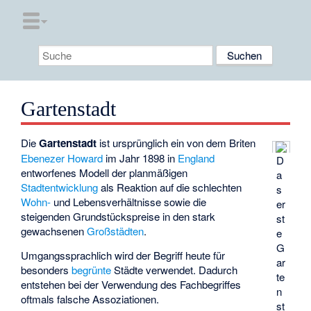
Gartenstadt
Die
Gartenstadt
ist ursprünglich ein von dem Briten
Ebenezer Howard
im Jahr 1898 in
England
D
entworfenes Modell der planmäßigen
a
Stadtentwicklung
als Reaktion auf die schlechten
s
Wohn-
und Lebensverhältnisse sowie die
er
steigenden Grundstückspreise in den stark
st
gewachsenen
Großstädten
.
e
G
Umgangssprachlich wird der Begriff heute für
ar
besonders
begrünte
Städte verwendet. Dadurch
te
entstehen bei der Verwendung des Fachbegriffes
n
oftmals falsche Assoziationen.
st