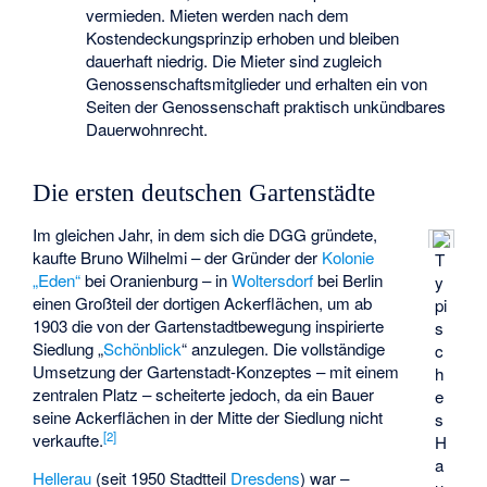
vermieden. Mieten werden nach dem
Kostendeckungsprinzip erhoben und bleiben
dauerhaft niedrig. Die Mieter sind zugleich
Genossenschaftsmitglieder und erhalten ein von
Seiten der Genossenschaft praktisch unkündbares
Dauerwohnrecht.
Die ersten deutschen Gartenstädte
Im gleichen Jahr, in dem sich die DGG gründete,
kaufte Bruno Wilhelmi – der Gründer der
Kolonie
T
„Eden“
bei Oranienburg – in
Woltersdorf
bei Berlin
y
einen Großteil der dortigen Ackerflächen, um ab
pi
1903 die von der Gartenstadtbewegung inspirierte
s
Siedlung „
Schönblick
“ anzulegen. Die vollständige
c
Umsetzung der Gartenstadt-Konzeptes – mit einem
h
zentralen Platz – scheiterte jedoch, da ein Bauer
e
seine Ackerflächen in der Mitte der Siedlung nicht
s
[
2
]
verkaufte.
H
a
Hellerau
(seit 1950 Stadtteil
Dresdens
) war –