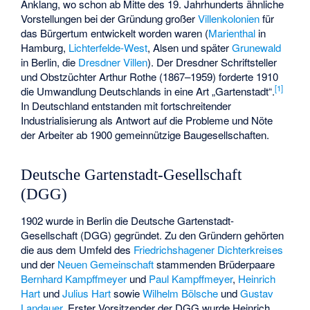
Anklang, wo schon ab Mitte des 19. Jahrhunderts ähnliche
Vorstellungen bei der Gründung großer
Villenkolonien
für
das Bürgertum entwickelt worden waren (
Marienthal
in
Hamburg,
Lichterfelde-West
, Alsen und später
Grunewald
in Berlin, die
Dresdner Villen
). Der Dresdner Schriftsteller
und Obstzüchter Arthur Rothe (1867–1959) forderte 1910
[
1
]
die Umwandlung Deutschlands in eine Art „Gartenstadt“.
In Deutschland entstanden mit fortschreitender
Industrialisierung als Antwort auf die Probleme und Nöte
der Arbeiter ab 1900 gemeinnützige Baugesellschaften.
Deutsche Gartenstadt-Gesellschaft
(DGG)
1902 wurde in Berlin die Deutsche Gartenstadt-
Gesellschaft (DGG) gegründet. Zu den Gründern gehörten
die aus dem Umfeld des
Friedrichshagener Dichterkreises
und der
Neuen Gemeinschaft
stammenden Brüderpaare
Bernhard Kampffmeyer
und
Paul Kampffmeyer
,
Heinrich
Hart
und
Julius Hart
sowie
Wilhelm Bölsche
und
Gustav
Landauer
. Erster Vorsitzender der DGG wurde Heinrich