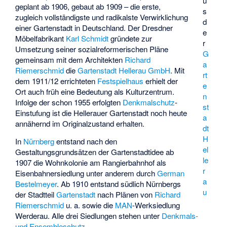
u
geplant ab 1906, gebaut ab 1909 – die erste,
s
zugleich vollständigste und radikalste Verwirklichung
d
einer Gartenstadt in Deutschland. Der Dresdner
e
Möbelfabrikant
Karl Schmidt
gründete zur
r
Umsetzung seiner sozialreformerischen Pläne
G
gemeinsam mit dem Architekten
Richard
a
Riemerschmid
die
Gartenstadt Hellerau GmbH
. Mit
rt
dem 1911/12 errichteten
Festspielhaus
erhielt der
e
Ort auch früh eine Bedeutung als Kulturzentrum.
n
Infolge der schon 1955 erfolgten
Denkmalschutz
-
st
Einstufung ist die Hellerauer Gartenstadt noch heute
a
annähernd im Originalzustand erhalten.
dt
H
In
Nürnberg
entstand nach den
el
Gestaltungsgrundsätzen der Gartenstadtidee ab
le
1907 die
Wohnkolonie am Rangierbahnhof
als
r
Eisenbahnersiedlung unter anderem durch
German
a
Bestelmeyer
. Ab 1910 entstand südlich Nürnbergs
u
der Stadtteil
Gartenstadt
nach Plänen von
Richard
Riemerschmid
u. a. sowie die
MAN
-Werksiedlung
Werderau
. Alle drei Siedlungen stehen unter
Denkmals-
und Ensembleschutz
.