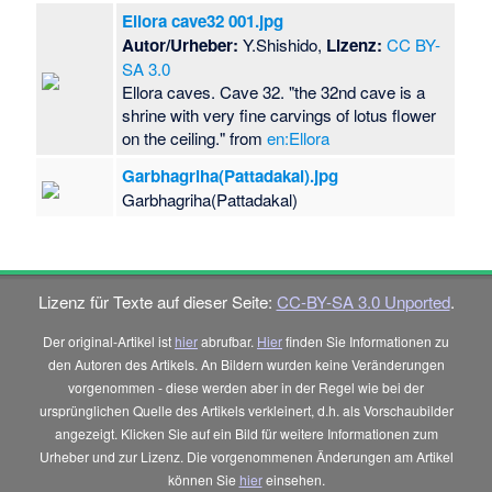
Ellora cave32 001.jpg
Autor/Urheber:
Y.Shishido,
Lizenz:
CC BY-
SA 3.0
Ellora caves. Cave 32. "the 32nd cave is a
shrine with very fine carvings of lotus flower
on the ceiling." from
en:Ellora
Garbhagriha(Pattadakal).jpg
Garbhagriha(Pattadakal)
Lizenz für Texte auf dieser Seite:
CC-BY-SA 3.0 Unported
.
Der original-Artikel ist
hier
abrufbar.
Hier
finden Sie Informationen zu
den Autoren des Artikels. An Bildern wurden keine Veränderungen
vorgenommen - diese werden aber in der Regel wie bei der
ursprünglichen Quelle des Artikels verkleinert, d.h. als Vorschaubilder
angezeigt. Klicken Sie auf ein Bild für weitere Informationen zum
Urheber und zur Lizenz. Die vorgenommenen Änderungen am Artikel
können Sie
hier
einsehen.