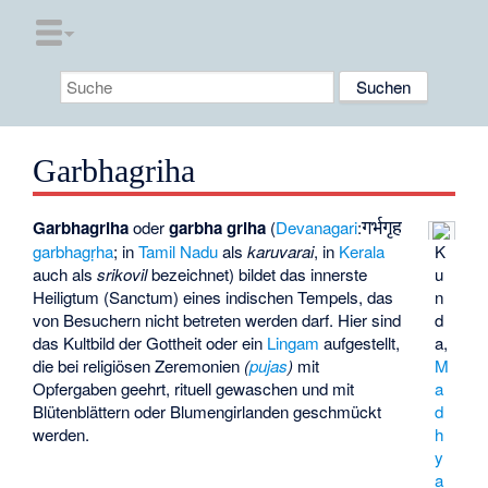
Garbhagriha
गर्भगृह
Garbhagriha
oder
garbha griha
(
Devanagari
:
K
garbhagṛha
; in
Tamil Nadu
als
karuvarai
, in
Kerala
u
auch als
srikovil
bezeichnet) bildet das innerste
n
Heiligtum (Sanctum) eines indischen Tempels, das
d
von Besuchern nicht betreten werden darf. Hier sind
a,
das Kultbild der Gottheit oder ein
Lingam
aufgestellt,
M
die bei religiösen Zeremonien
(
pujas
)
mit
a
Opfergaben geehrt, rituell gewaschen und mit
d
Blütenblättern oder Blumengirlanden geschmückt
h
werden.
y
a