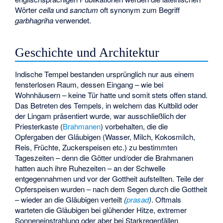
Wörter
cella
und
sanctum
oft synonym zum Begriff
garbhagriha
verwendet.
Geschichte und Architektur
Indische Tempel bestanden ursprünglich nur aus einem
fensterlosen Raum, dessen Eingang – wie bei
Wohnhäusern – keine Tür hatte und somit stets offen stand.
Das Betreten des Tempels, in welchem das Kultbild oder
der Lingam präsentiert wurde, war ausschließlich der
Priesterkaste (
Brahmanen
) vorbehalten, die die
Opfergaben der Gläubigen (Wasser, Milch, Kokosmilch,
Reis, Früchte, Zuckerspeisen etc.) zu bestimmten
Tageszeiten – denn die Götter und/oder die Brahmanen
hatten auch ihre Ruhezeiten – an der Schwelle
entgegennahmen und vor der Gottheit aufstellten. Teile der
Opferspeisen wurden – nach dem Segen durch die Gottheit
– wieder an die Gläubigen verteilt
(
prasad
)
. Oftmals
warteten die Gläubigen bei glühender Hitze, extremer
Sonneneinstrahlung oder aber bei Starkregenfällen