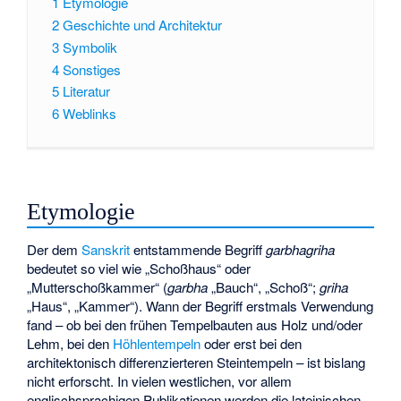
1
Etymologie
2
Geschichte und Architektur
3
Symbolik
4
Sonstiges
5
Literatur
6
Weblinks
Etymologie
Der dem
Sanskrit
entstammende Begriff
garbhagriha
bedeutet so viel wie „Schoßhaus“ oder
„Mutterschoßkammer“ (
garbha
„Bauch“, „Schoß“;
griha
„Haus“, „Kammer“). Wann der Begriff erstmals Verwendung
fand – ob bei den frühen Tempelbauten aus Holz und/oder
Lehm, bei den
Höhlentempeln
oder erst bei den
architektonisch differenzierteren Steintempeln – ist bislang
nicht erforscht. In vielen westlichen, vor allem
englischsprachigen Publikationen werden die lateinischen