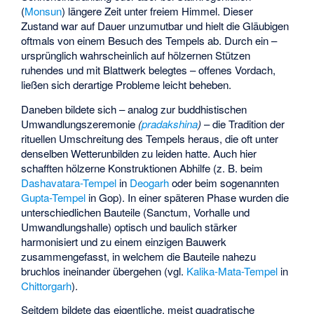
(
Monsun
) längere Zeit unter freiem Himmel. Dieser
Zustand war auf Dauer unzumutbar und hielt die Gläubigen
oftmals von einem Besuch des Tempels ab. Durch ein –
ursprünglich wahrscheinlich auf hölzernen Stützen
ruhendes und mit Blattwerk belegtes – offenes Vordach,
ließen sich derartige Probleme leicht beheben.
Daneben bildete sich – analog zur buddhistischen
Umwandlungszeremonie
(
pradakshina
)
– die Tradition der
rituellen Umschreitung des Tempels heraus, die oft unter
denselben Wetterunbilden zu leiden hatte. Auch hier
schafften hölzerne Konstruktionen Abhilfe (z. B. beim
Dashavatara-Tempel
in
Deogarh
oder beim sogenannten
Gupta-Tempel
in Gop). In einer späteren Phase wurden die
unterschiedlichen Bauteile (Sanctum, Vorhalle und
Umwandlungshalle) optisch und baulich stärker
harmonisiert und zu einem einzigen Bauwerk
zusammengefasst, in welchem die Bauteile nahezu
bruchlos ineinander übergehen (vgl.
Kalika-Mata-Tempel
in
Chittorgarh
).
Seitdem bildete das eigentliche, meist quadratische