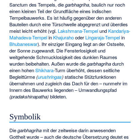
Sanctum des Tempels, die
garbhagriha
, baulich nur noch
einen kleinen Teil der Grundfläche eines indischen
Tempelbauwerks. Es ist häufig gegenüber den anderen
Bauteilen durch eine Türschwelle abgegrenzt und überdies
meist leicht erhöht (vgl.
Lakshmana-Tempel
und
Kandariya-
Mahadeva-Tempel
in
Khajuraho
oder
Lingaraja-Tempel
in
Bhubaneswar
). Ihr einziger Eingang liegt an der Ostseite,
der Sonne zugewandt. Die Fensterlosigkeit und
weitgehende Schmucklosigkeit des dunklen Raumes
wurden beibehalten. Außen wurde die
garbhagriha
durch
einen hohen
Shikhara
-Turm überhöht, dessen seitliche
Begleittürme
(
urushringas
)
statische Stützfunktionen
übernahmen und zugleich das Dach für den – nunmehr im
Innern des Bauwerks liegenden – Umwandlungspfad
(pradakshinapatha)
bildeten.
Symbolik
Die
garbhagriha
mit der zeitweise darin anwesenden
Gottheit wurde – auch die deutsche Übersetzung deutet es