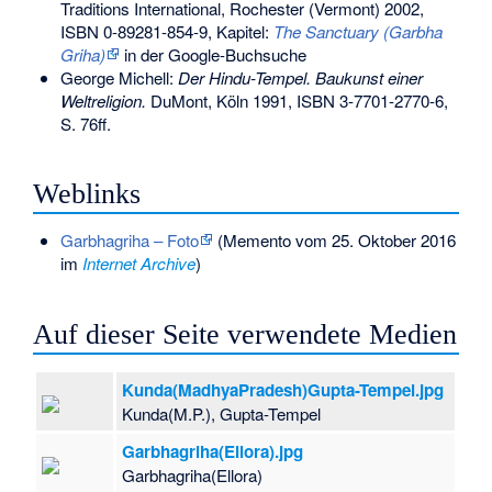
Traditions International, Rochester (Vermont) 2002,
ISBN 0-89281-854-9
, Kapitel:
The Sanctuary (Garbha
Griha)
in der Google-Buchsuche
George Michell:
Der Hindu-Tempel. Baukunst einer
Weltreligion.
DuMont, Köln 1991,
ISBN 3-7701-2770-6
,
S. 76ff.
Weblinks
Garbhagriha – Foto
(
Memento
vom 25. Oktober 2016
im
Internet Archive
)
Auf dieser Seite verwendete Medien
Kunda(MadhyaPradesh)Gupta-Tempel.jpg
Kunda(M.P.), Gupta-Tempel
Garbhagriha(Ellora).jpg
Garbhagriha(Ellora)