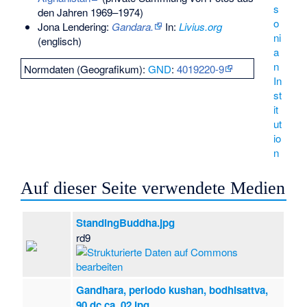
s
den Jahren 1969–1974)
o
Jona Lendering:
Gandara.
In:
Livius.org
ni
(englisch)
a
n
Normdaten (Geografikum):
GND
:
4019220-9
In
st
it
ut
io
n
Auf dieser Seite verwendete Medien
StandingBuddha.jpg
rd9
Gandhara, periodo kushan, bodhisattva,
90 dc ca. 02.jpg