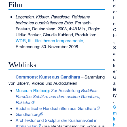
Film
d
er
Legenden, Klöster, Paradiese. Pakistans
t
bedrohtes buddhistisches Erbe.
Fernseh-
n.
Feature, Deutschland, 2008, 4:48 Min., Regie:
C
Ulrike Becker, Claudia Kuhland, Produktion:
hr
WDR
,
ttt - titel thesen temperamente
,
.,
Erstsendung: 30. November 2008
S
a
c
Weblinks
kl
er
Commons
: Kunst aus Gandhara
– Sammlung
G
al
von Bildern, Videos und Audiodateien
le
Museum Rietberg
:
Zur Ausstellung
Buddhas
ry
Paradies Schätze aus dem antiken Gandhara,
,
Pakistan
S
Buddhistische Handschriften aus Gandhāra
m
Gandhari.org
it
Architektur und Skulptur der Kushāna-Zeit in
h
Afghanistan
(private Sammlung von Fotos aus