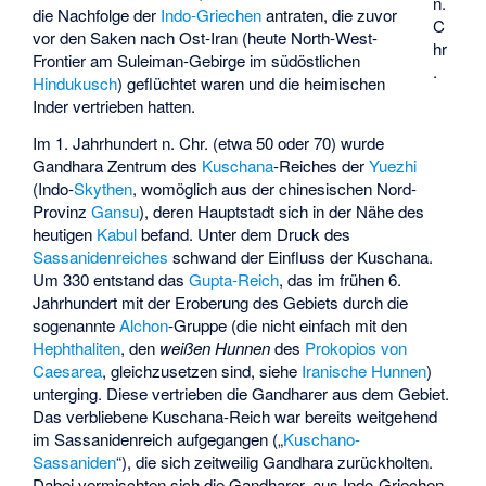
n.
die Nachfolge der
Indo-Griechen
antraten, die zuvor
C
vor den Saken nach Ost-Iran (heute North-West-
hr
Frontier am
Suleiman-Gebirge
im südöstlichen
.
Hindukusch
) geflüchtet waren und die heimischen
Inder vertrieben hatten.
Im 1. Jahrhundert n. Chr. (etwa 50 oder 70) wurde
Gandhara Zentrum des
Kuschana
-Reiches der
Yuezhi
(Indo-
Skythen
, womöglich aus der chinesischen Nord-
Provinz
Gansu
), deren Hauptstadt sich in der Nähe des
heutigen
Kabul
befand. Unter dem Druck des
Sassanidenreiches
schwand der Einfluss der Kuschana.
Um 330 entstand das
Gupta-Reich
, das im frühen 6.
Jahrhundert mit der Eroberung des Gebiets durch die
sogenannte
Alchon
-Gruppe (die nicht einfach mit den
Hephthaliten
, den
weißen Hunnen
des
Prokopios von
Caesarea
, gleichzusetzen sind, siehe
Iranische Hunnen
)
unterging. Diese vertrieben die Gandharer aus dem Gebiet.
Das verbliebene Kuschana-Reich war bereits weitgehend
im Sassanidenreich aufgegangen („
Kuschano-
Sassaniden
“), die sich zeitweilig Gandhara zurückholten.
Dabei vermischten sich die Gandharer, aus Indo-Griechen,