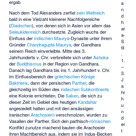
ergab.
a
n
Nach dem Tod Alexanders zerfiel
sein Weltreich
d
bald in eine Vielzahl kleinerer Nachfolgereiche
h
(
Diadochen
), von denen sich in Asien vor allem das
ar
Seleukidenreich
durchsetzte. Zugleich wuchs der
a-
Einfluss der
indischen
Maurya
-Dynastie unter ihrem
S
Gründer
Chandragupta Maurya
, der Gandhara
til
seinem Reich einverleibte. Mitte des 3.
.
Jahrhunderts v. Chr. verbreitete sich unter
Ashoka
1.
der
Buddhismus
in der Region von Gandhara.
–
Danach lag Gandhara bis ins 1. Jahrhundert v. Chr.
3.
im Einflussbereich der
griechischen Könige
J
Baktriens
, dann der persischen
Parther
, die
a
gleichzeitig im Süden des
indischen Subkontinents
hr
eine Kolonie errichteten. Die
Saken
, die sich zu
h
dieser Zeit im Gebiet des heutigen
Kandahar
u
angesiedelt hatten und mit den ansässigen
n
iranischen
Arachosiern
verschmolzen, wurden zu
d
Vasallen der Parther. Sich den parthisch-
römischen
er
Konflikt zunutze machend bauten die Arachosier
t
ihren Machtbereich aus, indem sie im Indus-Becken