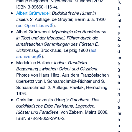
Eliane Hagedorn. Knesebeck, München 2002,
l),
ISBN 3-89660-116-4
).
s
Albert Grünwedel
:
Buddhistische Kunst in
p
Indien
. 2. Auflage. de Gruyter, Berlin u. a. 1920
ät
(
bei Open Library
).
e
Albert Grünwedel:
Mythologie des Buddhismus
s
in Tibet und der Mongolei. Führer durch die
2.
lamaistischen Sammlungen des Fürsten E.
o
Uchtomskij
. Brockhaus, Leipzig 1900 (
auf
d
archive.org
).
er
Madeleine Hallade:
Indien. Gandhâra.
fr
Begegnung zwischen Orient und Okzident
.
ü
Photos von Hans Hinz. Aus dem Französischen
h
übersetzt von I. Schaarschmidt-Richter und S.
e
Schaarschmidt. 2. Auflage. Pawlak, Herrsching
s
1976.
3.
Christian Luczanits (Hrsg.):
Gandhara. Das
J
buddhistische Erbe Pakistans. Legenden,
a
Klöster und Paradiese
. von Zabern, Mainz 2008,
hr
ISBN 978-3-8053-3916-2
.
h
u
n