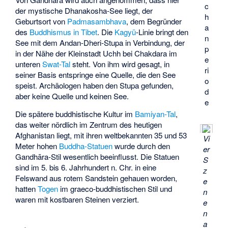
c
der mystische
Dhanakosha-See
liegt, der
h
Geburtsort von
Padmasambhava
, dem Begründer
a
des
Buddhismus in Tibet
. Die
Kagyü
-Linie bringt den
n
See mit dem
Andan-Dheri-Stupa
in Verbindung, der
p
in der Nähe der Kleinstadt
Uchh
bei
Chakdara
im
e
unteren
Swat-Tal
steht. Von ihm wird gesagt, in
ri
seiner Basis entspringe eine Quelle, die den See
o
speist. Archäologen haben den Stupa gefunden,
d
aber keine Quelle und keinen See.
e
Die spätere buddhistische Kultur im
Bamiyan-Tal
,
das weiter nördlich im Zentrum des heutigen
Afghanistan liegt, mit ihren weltbekannten 35 und 53
Vi
Meter hohen
Buddha-Statuen
wurde durch den
er
Gandhāra-Stil wesentlich beeinflusst. Die Statuen
S
sind im 5. bis 6. Jahrhundert n. Chr. in eine
z
Felswand aus rotem Sandstein gehauen worden,
e
hatten
Togen
im graeco-buddhistischen Stil und
n
waren mit kostbaren Steinen verziert.
e
n
a