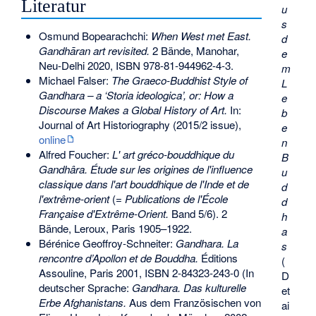
Literatur
u
s
Osmund Bopearachchi:
When West met East.
d
Gandhāran art revisited.
2 Bände, Manohar,
e
Neu-Delhi 2020,
ISBN 978-81-944962-4-3
.
m
Michael Falser:
The Graeco-Buddhist Style of
L
Gandhara – a ‘Storia ideologica’, or: How a
e
Discourse Makes a Global History of Art.
In:
b
Journal of Art Historiography (2015/2 issue),
e
online
n
Alfred Foucher:
L' art gréco-bouddhique du
B
Gandhâra. Étude sur les origines de l'influence
u
classique dans l'art bouddhique de l'Inde et de
d
l'extrême-orient
(=
Publications de l'École
d
Française d'Extrême-Orient.
Band 5/6). 2
h
Bände, Leroux, Paris 1905–1922.
a
Bérénice Geoffroy-Schneiter:
Gandhara. La
s
rencontre d’Apollon et de Bouddha.
Éditions
(
Assouline, Paris 2001,
ISBN 2-84323-243-0
(In
D
deutscher Sprache:
Gandhara. Das kulturelle
et
Erbe Afghanistans.
Aus dem Französischen von
ai