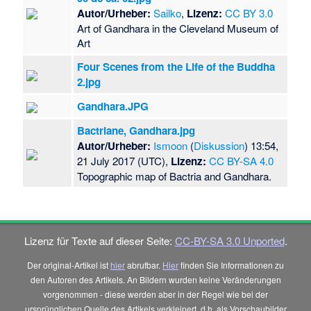
Autor/Urheber:
Sailko
,
Lizenz:
CC BY 3.0
Art of Gandhara in the Cleveland Museum of
Art
Four Scenes from the Life of the Buddha
2.jpg
Gandhara.JPG
Bactriane, Gandhara.jpg
Autor/Urheber:
Ismoon
(
Diskussion
) 13:54,
21 July 2017 (UTC),
Lizenz:
CC BY-SA 4.0
Topographic map of Bactria and Gandhara.
Lizenz für Texte auf dieser Seite:
CC-BY-SA 3.0 Unported
.
Der original-Artikel ist
hier
abrufbar.
Hier
finden Sie Informationen zu
den Autoren des Artikels. An Bildern wurden keine Veränderungen
vorgenommen - diese werden aber in der Regel wie bei der
ursprünglichen Quelle des Artikels verkleinert, d.h. als Vorschaubilder