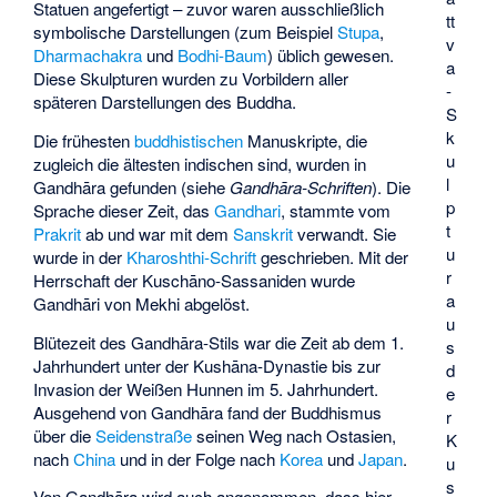
Statuen angefertigt – zuvor waren ausschließlich
tt
symbolische Darstellungen (zum Beispiel
Stupa
,
v
Dharmachakra
und
Bodhi-Baum
) üblich gewesen.
a
Diese Skulpturen wurden zu Vorbildern aller
-
späteren Darstellungen des Buddha.
S
k
Die frühesten
buddhistischen
Manuskripte, die
u
zugleich die ältesten indischen sind, wurden in
l
Gandhāra gefunden (siehe
Gandhāra-Schriften
). Die
p
Sprache dieser Zeit, das
Gandhari
, stammte vom
t
Prakrit
ab und war mit dem
Sanskrit
verwandt. Sie
u
wurde in der
Kharoshthi-Schrift
geschrieben. Mit der
r
Herrschaft der Kuschāno-Sassaniden wurde
a
Gandhāri von Mekhi abgelöst.
u
Blütezeit des Gandhāra-Stils war die Zeit ab dem 1.
s
Jahrhundert unter der Kushāna-Dynastie bis zur
d
Invasion der Weißen Hunnen im 5. Jahrhundert.
e
Ausgehend von Gandhāra fand der Buddhismus
r
über die
Seidenstraße
seinen Weg nach Ostasien,
K
nach
China
und in der Folge nach
Korea
und
Japan
.
u
s
Von Gandhāra wird auch angenommen, dass hier