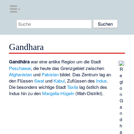
Gandhara
Gandhāra
war eine antike Region um die Stadt
Peschawar
, die heute das Grenzgebiet zwischen
R
Afghanistan
und
Pakistan
bildet. Das Zentrum lag an
e
den Flüssen
Swat
und
Kabul
, Zuflüssen des
Indus
.
gi
Die besonders wichtige Stadt
Taxila
lag östlich des
o
Indus hin zu den
Margalla-Hügeln
(Wah-Distrikt).
n
G
a
n
d
h
a