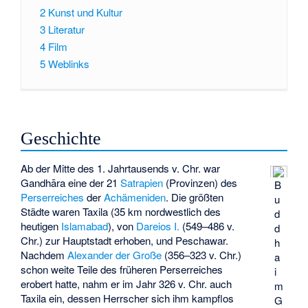
2
Kunst und Kultur
3
Literatur
4
Film
5
Weblinks
Geschichte
Ab der Mitte des 1. Jahrtausends v. Chr. war
Gandhāra eine der 21
Satrapien
(Provinzen) des
B
Perserreiches
der
Achämeniden
. Die größten
u
Städte waren Taxila (35 km nordwestlich des
d
heutigen
Islamabad
), von
Dareios I.
(549–486 v.
d
Chr.) zur Hauptstadt erhoben, und Peschawar.
h
Nachdem
Alexander der Große
(356–323 v. Chr.)
a
schon weite Teile des früheren Perserreiches
i
erobert hatte, nahm er im Jahr 326 v. Chr. auch
m
Taxila ein, dessen Herrscher sich ihm kampflos
G