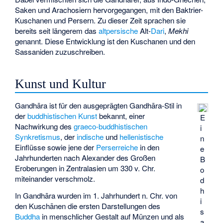
Saken und Arachosiern hervorgegangen, mit den Baktrier-
Kuschanen und Persern. Zu dieser Zeit sprachen sie
bereits seit längerem das
altpersische
Alt-
Dari
,
Mekhi
genannt. Diese Entwicklung ist den Kuschanen und den
Sassaniden zuzuschreiben.
Kunst und Kultur
Gandhāra ist für den ausgeprägten Gandhāra-Stil in
der
buddhistischen Kunst
bekannt, einer
E
Nachwirkung des
graeco-buddhistischen
i
Synkretismus
, der
indische
und
hellenistische
n
Einflüsse sowie jene der
Perserreiche
in den
e
Jahrhunderten nach Alexander des Großen
B
Eroberungen in Zentralasien um 330 v. Chr.
o
miteinander verschmolz.
d
h
In Gandhāra wurden im 1. Jahrhundert n. Chr. von
i
den Kuschānen die ersten Darstellungen des
s
Buddha
in menschlicher Gestalt auf Münzen und als
a