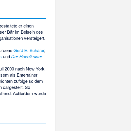
estaltete er einen
ser Bär im Beisein des
anisationen versteigert.
wordene
Gerd E. Schäfer
,
s
und
Der Havelkaiser
uli 2000 nach New York
sem als Entertainer
richten zufolge so dem
 dargestellt. So
reffend. Außerdem wurde