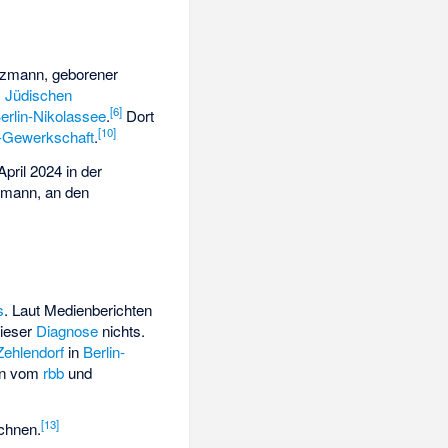
itzmann, geborener
m
Jüdischen
[
6
]
erlin-Nikolassee
.
Dort
[
10
]
n-Gewerkschaft
.
pril 2024 in der
zmann, an den
s
. Laut Medienberichten
dieser
Diagnose
nichts.
Zehlendorf
in
Berlin-
en vom
rbb
und
[
13
]
chnen.