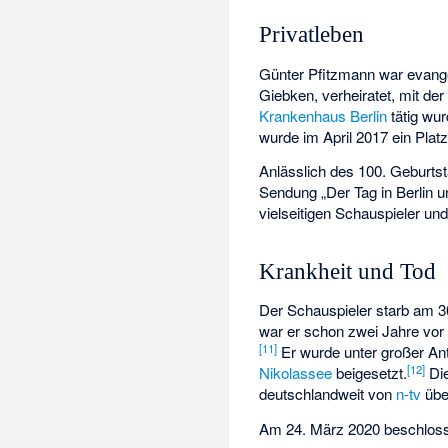
Privatleben
Günter Pfitzmann war evange
Giebken, verheiratet, mit de
Krankenhaus Berlin
tätig wur
wurde im April 2017 ein Plat
Anlässlich des 100. Geburts
Sendung „
Der Tag in Berlin
vielseitigen Schauspieler und
Krankheit und Tod
Der Schauspieler starb am 3
war er schon zwei Jahre vor
[
11
]
Er wurde unter großer An
[
12
]
Nikolassee
beigesetzt.
Die
deutschlandweit von
n-tv
übe
Am 24. März 2020 beschlos