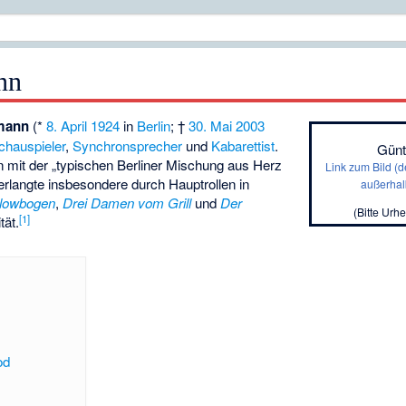
nn
zmann
(*
8. April
1924
in
Berlin
; †
30. Mai
2003
chauspieler
,
Synchronsprecher
und
Kabarettist
.
Günt
n mit der „typischen Berliner Mischung aus Herz
Link zum Bild (de
rlangte insbesondere durch Hauptrollen in
außerhal
ülowbogen
,
Drei Damen vom Grill
und
Der
(Bitte
Urhe
[
1
]
tät.
od