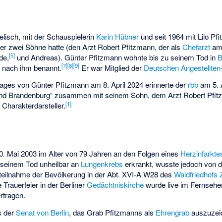
lisch, mit der Schauspielerin
Karin Hübner
und seit 1964 mit Lilo Pf
r er zwei Söhne hatte (den Arzt
Robert Pfitzmann
, der als
Chefarzt
a
[
5
]
de,
und Andreas). Günter Pfitzmann wohnte bis zu seinem Tod in
B
[
7
]
[
8
]
[
9
]
z nach ihm benannt.
Er war Mitglied der
Deutschen Angestellte
tages von Günter Pfitzmann am 8. April 2024 erinnerte der
rbb
am 5. A
 und Brandenburg
“ zusammen mit seinem Sohn, dem Arzt Robert Pfit
[
1
]
 Charakterdarsteller.
0. Mai 2003 im Alter von 79 Jahren an den Folgen eines
Herzinfarkte
 seinem Tod unheilbar an
Lungenkrebs
erkrankt, wusste jedoch von 
teilnahme der Bevölkerung in der Abt. XVI-A W28 des
Waldfriedhofs 
 Trauerfeier in der Berliner
Gedächtniskirche
wurde live im Fernseh
rtragen.
s der
Senat von Berlin
, das Grab Pfitzmanns als
Ehrengrab
auszuzei