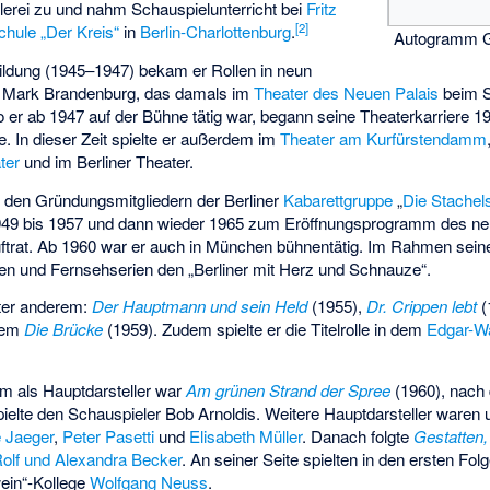
lerei zu und nahm Schauspielunterricht bei
Fritz
[
2
]
chule „Der Kreis“
in
Berlin-Charlottenburg
.
Autogramm G
ildung (1945–1947) bekam er Rollen in neun
s Mark Brandenburg, das damals im
Theater des Neuen Palais
beim 
wo er ab 1947 auf der Bühne tätig war, begann seine Theaterkarriere 
. In dieser Zeit spielte er außerdem im
Theater am Kurfürstendamm
ter
und im
Berliner Theater
.
 den Gründungsmitgliedern der Berliner
Kabarettgruppe
„
Die Stachel
949 bis 1957 und dann wieder 1965 zum Eröffnungsprogramm des ne
ftrat. Ab 1960 war er auch in München bühnentätig. Im Rahmen seine
lmen und Fernsehserien den „Berliner mit Herz und Schnauze“.
nter anderem:
Der Hauptmann und sein Held
(1955),
Dr. Crippen lebt
(
llem
Die Brücke
(1959). Zudem spielte er die Titelrolle in dem
Edgar-Wa
hm als Hauptdarsteller war
Am grünen Strand der Spree
(1960), nach
spielte den Schauspieler Bob Arnoldis. Weitere Hauptdarsteller ware
e Jaeger
,
Peter Pasetti
und
Elisabeth Müller
. Danach folgte
Gestatten
olf und Alexandra Becker
. An seiner Seite spielten in den ersten Fo
ein“-Kollege
Wolfgang Neuss
.