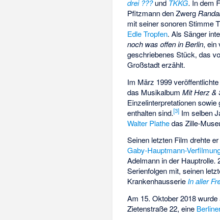
drei ???
und
TKKG
. In dem 
Pfitzmann den Zwerg
Randal
mit seiner sonoren Stimme T
Edle Tropfen
. Als Sänger int
noch was offen in Berlin
, ei
geschriebenes Stück, das v
Großstadt erzählt.
Im März 1999 veröffentlich
das Musikalbum
Mit Herz &
Einzelinterpretationen sowi
[
3
]
enthalten sind.
Im selben J
Walter Plathe
das Zille-Museu
Seinen letzten Film drehte e
Gaby-Hauptmann-Verfilmun
Adelmann in der Hauptrolle. 2
Serienfolgen mit, seinen letzt
Krankenhausserie
In aller F
Am 15. Oktober 2018 wurde 
Zietenstraße 22, eine
Berline