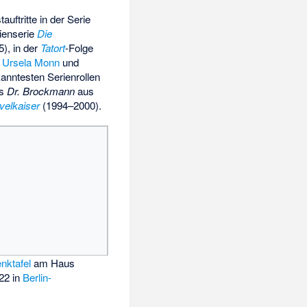
uftritte in der Serie
lienserie
Die
), in der
Tatort
-Folge
t
Ursela Monn
und
anntesten Serienrollen
es
Dr. Brockmann
aus
velkaiser
(1994–2000).
nktafel
am Haus
22 in
Berlin-