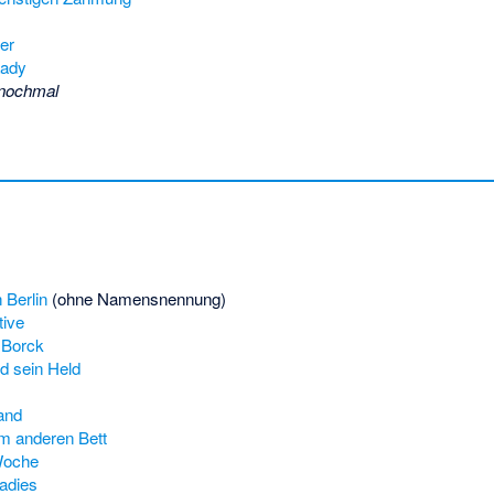
er
Lady
 nochmal
 Berlin
(ohne Namensnennung)
tive
 Borck
 sein Held
and
m anderen Bett
Woche
adies