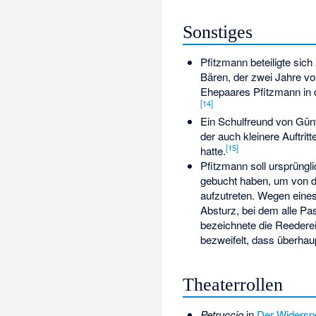
Sonstiges
Pfitzmann beteiligte sic
Bären, der zwei Jahre v
Ehepaares Pfitzmann in
[
14
]
Ein Schulfreund von Günt
der auch kleinere Auftrit
[
15
]
hatte.
Pfitzmann soll ursprüngli
gebucht haben, um von d
aufzutreten. Wegen eine
Absturz, bei dem alle Pa
bezeichnete die Reedere
bezweifelt, dass überhau
Theaterrollen
Petruccio
in
Der Widersp