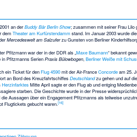
h 2001 an der
Buddy Bär Berlin Show
; zusammen mit seiner Frau Lilo g
or dem
Theater am Kurfürstendamm
stand. Im Januar 2003 wurde die
 der
Mercedeswelt am Salzufer
zu Gunsten von Berliner Kinderhilfsorg
er Pfitzmann war der in der DDR als „
Maxe Baumann
“ bekannt ge
te in Pfitzmanns Serien
Praxis Bülowbogen
,
Berliner Weiße mit Schus
ch ein Ticket für den
Flug 4590
mit der Air-France
Concorde
am 25. J
ort an Bord des Kreuzfahrtschiffes
Deutschland
zu gehen und auf die
s
Herzinfarktes
Mitte April sagte er den Flug ab und entging Medienbe
ssagiere starben. Die Geschichte wurde in der Presse widersprüchlich
i die Aussagen über ein Engagement Pfitzmanns als teilweise unzut
[
16
]
pt Flugtickets gebucht waren.
enstigen Zähmung