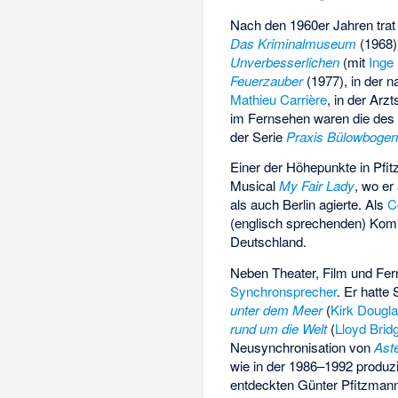
Nach den 1960er Jahren trat 
Das Kriminalmuseum
(1968) 
Unverbesserlichen
(mit
Inge
Feuerzauber
(1977), in der 
Mathieu Carrière
, in der Arz
im Fernsehen waren die de
der Serie
Praxis Bülowboge
Einer der Höhepunkte in Pfi
Musical
My Fair Lady
, wo er
als auch Berlin agierte. Als
C
(englisch sprechenden) Kom
Deutschland.
Neben Theater, Film und Fer
Synchronsprecher
. Er hatte
unter dem Meer
(
Kirk Dougl
rund um die Welt
(
Lloyd Brid
Neusynchronisation von
Aste
wie in der 1986–1992 produz
entdeckten Günter Pfitzmann