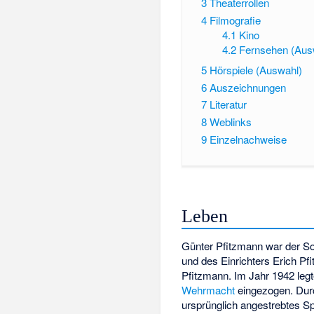
3
Theaterrollen
4
Filmografie
4.1
Kino
4.2
Fernsehen (Aus
5
Hörspiele (Auswahl)
6
Auszeichnungen
7
Literatur
8
Weblinks
9
Einzelnachweise
Leben
Günter Pfitzmann war der So
und des Einrichters Erich Pf
Pfitzmann. Im Jahr 1942 leg
Wehrmacht
eingezogen. Dur
ursprünglich angestrebtes S