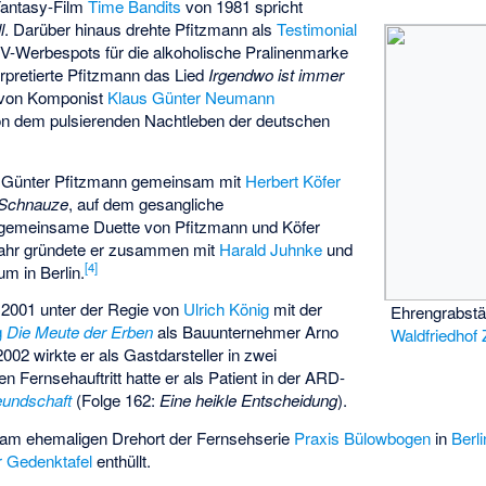
Fantasy-Film
Time Bandits
von 1981 spricht
l
. Darüber hinaus drehte Pfitzmann als
Testimonial
V-Werbespots für die alkoholische Pralinenmarke
erpretierte Pfitzmann das Lied
Irgendwo ist immer
n von Komponist
Klaus Günter Neumann
on dem pulsierenden Nachtleben der deutschen
te Günter Pfitzmann gemeinsam mit
Herbert Köfer
 Schnauze
, auf dem gesangliche
e gemeinsame Duette von Pfitzmann und Köfer
ahr gründete er zusammen mit
Harald Juhnke
und
[
4
]
m in Berlin.
r 2001 unter der Regie von
Ulrich König
mit der
Ehrengrabstä
g
Die Meute der Erben
als Bauunternehmer Arno
Waldfriedhof 
002 wirkte er als Gastdarsteller in zwei
en Fernsehauftritt hatte er als Patient in der ARD-
reundschaft
(Folge 162:
Eine heikle Entscheidung
).
am ehemaligen Drehort der Fernsehserie
Praxis Bülowbogen
in
Berl
r Gedenktafel
enthüllt.