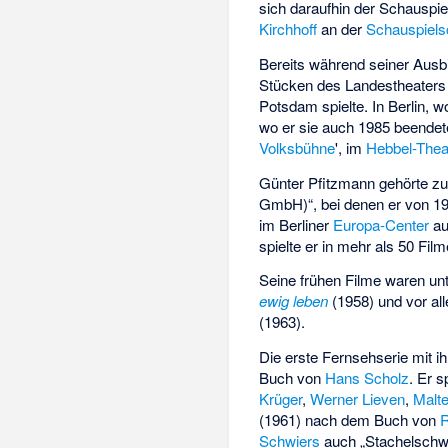
sich daraufhin der Schauspie
Kirchhoff
an der
Schauspiels
Bereits während seiner Ausb
Stücken des Landestheater
Potsdam spielte. In Berlin, 
wo er sie auch 1985 beendete
Volksbühne
', im
Hebbel-Thea
Günter Pfitzmann gehörte zu
GmbH)“, bei denen er von 1
im Berliner
Europa-Center
au
spielte er in mehr als 50 Fi
Seine frühen Filme waren u
ewig leben
(1958) und vor a
(1963).
Die erste Fernsehserie mit i
Buch von
Hans Scholz
. Er 
Krüger
,
Werner Lieven
,
Malt
(1961) nach dem Buch von
R
Schwiers
auch „Stachelschw