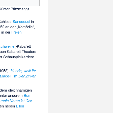
ünter Pfitzmanns
Schloss
Sanssouci
in
1952 an der „Komödie“,
, in der
Freien
schweine
(-Kabarett
uen Kabarett-Theaters
r Schauspielkarriere
1958),
Hunde, wollt ihr
llace-Film
Der Zinker
 dem gleichnamigen
n unter anderem
Bum
, mein Name ist Cox
lgen neben
Ellen