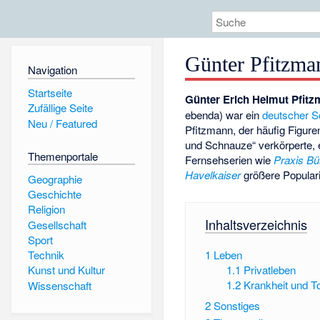
Günter Pfitzma
Navigation
Startseite
Günter Erich Helmut Pfit
Zufällige Seite
ebenda) war ein
deutscher
S
Neu / Featured
Pfitzmann, der häufig Figure
und Schnauze“ verkörperte, e
Themenportale
Fernsehserien wie
Praxis B
Havelkaiser
größere Populari
Geographie
Geschichte
Religion
Inhaltsverzeichnis
Gesellschaft
Sport
1
Leben
Technik
1.1
Privatleben
Kunst und Kultur
1.2
Krankheit und T
Wissenschaft
2
Sonstiges