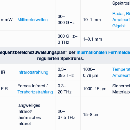
Spektros
Radar
,
Ri
30–
mmW
Millimeterwellen
10–1 mm
Amateurf
300 GHz
Gigabit
300 GHz–
1–0,1 mm
3 THz
requenzbereichszuweisungsplan“ der
Internationalen Fernmeld
regulierten Spektrums.
0,3–
1000–
Tempera
IR
Infrarotstrahlung
385 THz
0,78 µm
Amateurf
Fernes Infrarot /
0,3–
Sicherhei
FIR
1000–15 µm
Terahertzstrahlung
20 THz
Materialp
langwelliges
Infrarot/
20–
15–8 µm
thermisches
37,5 THz
Infrarot