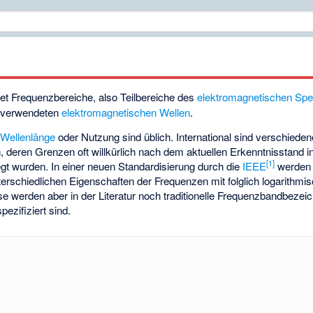
t Frequenzbereiche, also Teilbereiche des
elektromagnetischen Sp
verwendeten
elektromagnetischen Wellen
.
,
Wellenlänge
oder Nutzung sind üblich. International sind verschied
deren Grenzen oft willkürlich nach dem aktuellen Erkenntnisstand i
[
1
]
gt wurden. In einer neuen Standardisierung durch die
IEEE
werden 
rschiedlichen Eigenschaften der Frequenzen mit folglich logarithmi
se werden aber in der Literatur noch traditionelle Frequenzbandbezeic
ezifiziert sind.