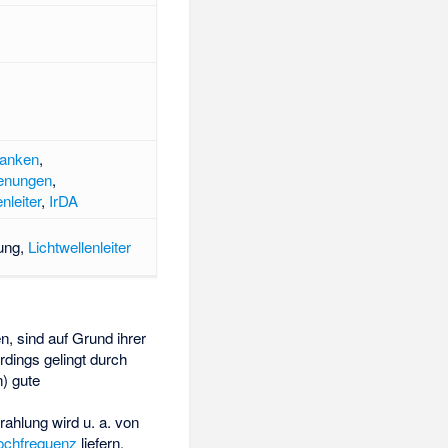
ranken
,
enungen
,
nleiter
,
IrDA
ung,
Lichtwellenleiter
, sind auf Grund ihrer
rdings gelingt durch
) gute
ahlung wird u. a. von
ochfrequenz
liefern.