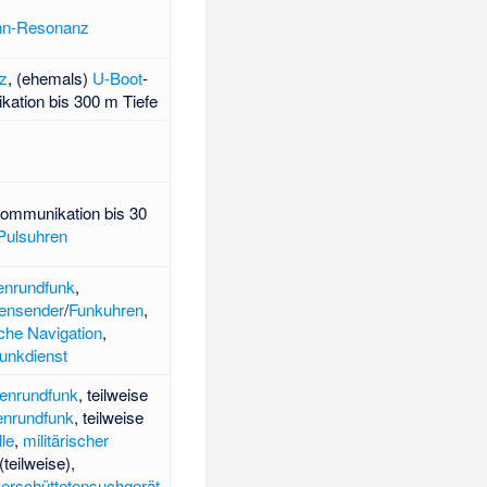
n-Resonanz
z
, (ehemals)
U-Boot
-
ation bis 300 m Tiefe
ommunikation bis 30
Pulsuhren
enrundfunk
,
hensender
/
Funkuhren
,
sche Navigation
,
unkdienst
lenrundfunk
, teilweise
enrundfunk
, teilweise
le
,
militärischer
(teilweise),
erschüttetensuchgerät