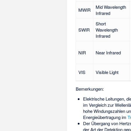
Mid Wavelength
MWIR
Infrared
Short
SWIR
Wavelength
Infrared
NIR
Near Infrared
VIS
Visible Light
Bemerkungen:
Elektrische Leitungen, d
im Vergleich zur Wellenl
hohe Windungszahlen und
Energieübertragung im
T
Der Übergang von
Hertz
der Art der Detektion ge