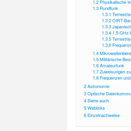
1.2
Physikalische I
1.3
Rundfunk
1.3.1
Terrestri
1.3.2
OIRT-Ba
1.3.3
Japanisc
1.3.4
1,5-GHz-B
1.3.5
Terrestri
1.3.6
Frequenzn
1.4
Mikrowellenbere
1.5
Militärische Be
1.6
Amateurfunk
1.7
Zuweisungen zu
1.8
Frequenzen und
2
Astronomie
3
Optische Datenkommu
4
Siehe auch
5
Weblinks
6
Einzelnachweise