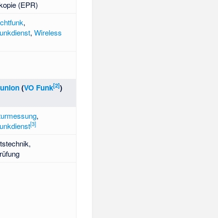
kopie (EPR)
chtfunk
,
unkdienst
,
Wireless
[
2
]
eunion
(
VO Funk
)
turmessung
,
[
3
]
unkdienst
tstechnik,
rüfung