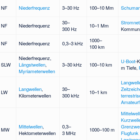
NF
Niederfrequenz
3–30 Hz
100–10 Mm
Schuman
30–
Stromnet
NF
Niederfrequenz
10–1 Mm
300 Hz
Kommunik
1000–
NF
Niederfrequenz
0,3–3 kHz
100 km
Niederfrequenz,
U-Boot
-K
SLW
Längstwellen
,
3–30 kHz
100–10 km
m Tiefe,
Myriameterwellen
Langwell
Langwellen
,
30–
Zeitzeic
LW
10–1 km
Kilometerwellen
300 kHz
terrestri
Amateurf
Mittelwel
Kurzwell
Mittelwellen
,
0,3–
Grenzwel
MW
1000–100 m
Hektometerwellen
3 MHz
Flugfunk
Lawinenv