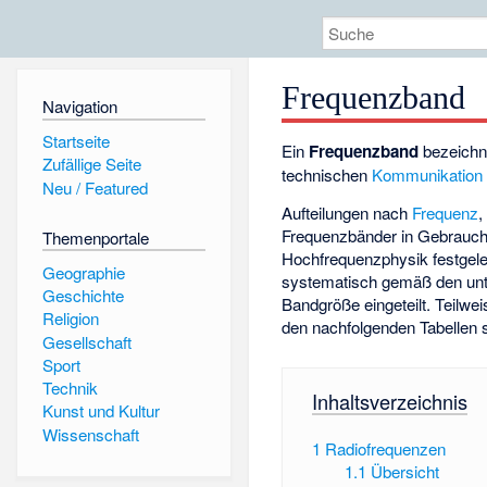
Frequenzband
Navigation
Startseite
Ein
Frequenzband
bezeichne
Zufällige Seite
technischen
Kommunikation
Neu / Featured
Aufteilungen nach
Frequenz
Frequenzbänder in Gebrauch, 
Themenportale
Hochfrequenzphysik festgele
Geographie
systematisch gemäß den unte
Geschichte
Bandgröße eingeteilt. Teilwei
Religion
den nachfolgenden Tabellen sp
Gesellschaft
Sport
Technik
Inhaltsverzeichnis
Kunst und Kultur
Wissenschaft
1
Radiofrequenzen
1.1
Übersicht