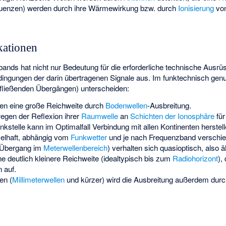
equenzen) werden durch ihre Wärmewirkung bzw. durch
Ionisierung
vo
kationen
nds hat nicht nur Bedeutung für die erforderliche technische Ausrüst
dingungen
der darin übertragenen Signale aus. Im funktechnisch ge
t fließenden Übergängen) unterscheiden:
en eine große Reichweite durch
Bodenwellen
-Ausbreitung.
egen der Reflexion ihrer
Raumwelle
an
Schichten der Ionosphäre
für
stelle kann im Optimalfall Verbindung mit allen Kontinenten herstelle
elhaft, abhängig vom
Funkwetter
und je nach Frequenzband verschie
 Übergang im
Meterwellenbereich
) verhalten sich quasioptisch, also 
ne deutlich kleinere Reichweite (idealtypisch bis zum
Radiohorizont
),
 auf.
en (
Millimeterwellen
und kürzer) wird die Ausbreitung außerdem durch