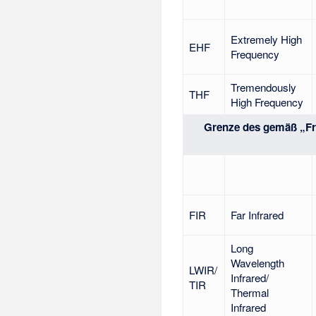
Extremely High
EHF
Frequency
Tremendously
THF
High Frequency
Grenze des gemäß „F
FIR
Far Infrared
Long
Wavelength
LWIR/
Infrared/
TIR
Thermal
Infrared