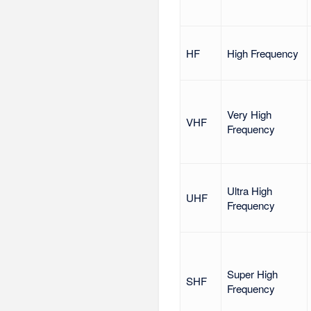
HF
High Frequency
Very High
VHF
Frequency
Ultra High
UHF
Frequency
Super High
SHF
Frequency