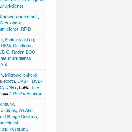
rfunkdienst
Kurzwellenrundfunk
,
Grenzwelle
,
unkdienst
,
RFID
en
,
Funknavigation
,
,
UKW-Rundfunk
,
VB-C
,
Radar
,
BOS-
ateurfunkdienst
,
,
AIS
en
,
Mikrowellenherd
,
luetooth
,
DVB-T
,
DVB-
-C
,
DAB+
,
LoRa
,
LTE
rtikel
:
Dezimeterwelle
chtfunk
,
nrundfunk
,
WLAN
,
ort Range Devices
,
unkdienst
,
enspinresonanz
-