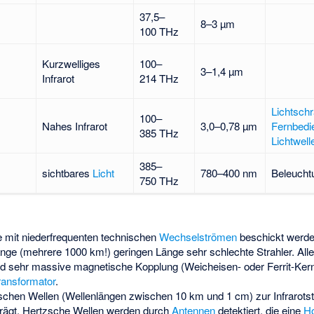
37,5–
8–3 µm
100 THz
Kurzwelliges
100–
3–1,4 µm
Infrarot
214 THz
Lichtsch
100–
Nahes Infrarot
3,0–0,78 µm
Fernbedi
385 THz
Lichtwelle
385–
sichtbares
Licht
780–400 nm
Beleucht
750 THz
ie mit niederfrequenten technischen
Wechselströmen
beschickt werden
änge (mehrere 1000 km!) geringen Länge sehr schlechte Strahler. Alle
 sehr massive magnetische Kopplung (Weicheisen- oder Ferrit-Kern
ransformator
.
schen Wellen
(Wellenlängen zwischen 10 km und 1 cm) zur Infrarotstr
prägt. Hertzsche Wellen werden durch
Antennen
detektiert, die eine
H