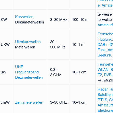
e
,
Amateu
teilweise
Kurzwellen
,
KW
3–30 MHz
100–10 m
teilweise
Dekameterwellen
Amateurf
Fernseh
Flugfunk
Ultrakurzwellen
,
30–
UKW
10–1 m
DAB+
,
D
Meterwellen
300 MHz
Funk
,
Am
Seefunk
Fernseh
UHF-
0,3–
WLAN
,
B
µW
Frequenzband
,
10–1 dm
3 GHz
T2
,
DVB
Dezimeterwellen
→
Haupta
Radar
,
Ri
Satellite
RTLS
,
Sh
cmW
Zentimeterwellen
3–30 GHz
10–1 cm
Amateurf
Elektron