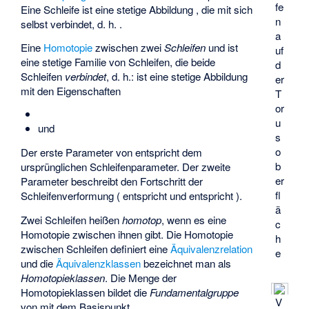
fe
Eine Schleife ist eine stetige Abbildung
, die
mit sich
n
selbst verbindet, d. h.
.
a
Eine
Homotopie
zwischen zwei
Schleifen
und
ist
uf
eine stetige Familie von Schleifen, die beide
d
Schleifen
verbindet
, d. h.:
ist eine stetige Abbildung
er
mit den Eigenschaften
T
or
u
und
s
o
Der erste Parameter
von
entspricht dem
b
ursprünglichen Schleifenparameter. Der zweite
er
Parameter
beschreibt den Fortschritt der
fl
Schleifenverformung (
entspricht
und
entspricht
).
ä
Zwei Schleifen heißen
homotop
, wenn es eine
c
Homotopie
zwischen ihnen gibt. Die Homotopie
h
zwischen Schleifen definiert eine
Äquivalenzrelation
e
und die
Äquivalenzklassen
bezeichnet man als
Homotopieklassen
. Die Menge der
Homotopieklassen bildet die
Fundamentalgruppe
V
von
mit dem Basispunkt
.