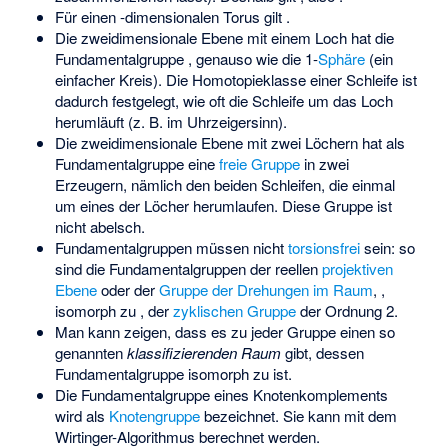
Für einen
-dimensionalen Torus gilt
.
Die zweidimensionale Ebene mit einem Loch
hat die
Fundamentalgruppe
, genauso wie die 1-
Sphäre
(ein
einfacher Kreis). Die Homotopieklasse einer Schleife ist
dadurch festgelegt, wie oft die Schleife um das Loch
herumläuft (z. B. im Uhrzeigersinn).
Die zweidimensionale Ebene mit zwei Löchern hat als
Fundamentalgruppe eine
freie Gruppe
in zwei
Erzeugern, nämlich den beiden Schleifen, die einmal
um eines der Löcher herumlaufen. Diese Gruppe ist
nicht abelsch.
Fundamentalgruppen müssen nicht
torsionsfrei
sein: so
sind die Fundamentalgruppen der reellen
projektiven
Ebene
oder der
Gruppe der Drehungen im Raum
,
,
isomorph zu
, der
zyklischen Gruppe
der Ordnung 2.
Man kann zeigen, dass es zu jeder Gruppe
einen so
genannten
klassifizierenden Raum
gibt, dessen
Fundamentalgruppe isomorph zu
ist.
Die Fundamentalgruppe eines Knotenkomplements
wird als
Knotengruppe
bezeichnet. Sie kann mit dem
Wirtinger-Algorithmus berechnet werden.