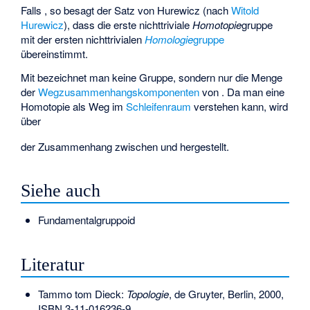
Falls
, so besagt der
Satz von Hurewicz
(nach
Witold
Hurewicz
), dass die erste nichttriviale
Homotopie
gruppe
mit der ersten nichttrivialen
Homologie
gruppe
übereinstimmt.
Mit
bezeichnet man keine Gruppe, sondern nur die Menge
der
Wegzusammenhangskomponenten
von
. Da man eine
Homotopie als Weg im
Schleifenraum
verstehen kann, wird
über
der Zusammenhang zwischen
und
hergestellt.
Siehe auch
Fundamentalgruppoid
Literatur
Tammo tom Dieck:
Topologie
, de Gruyter, Berlin, 2000,
ISBN 3-11-016236-9