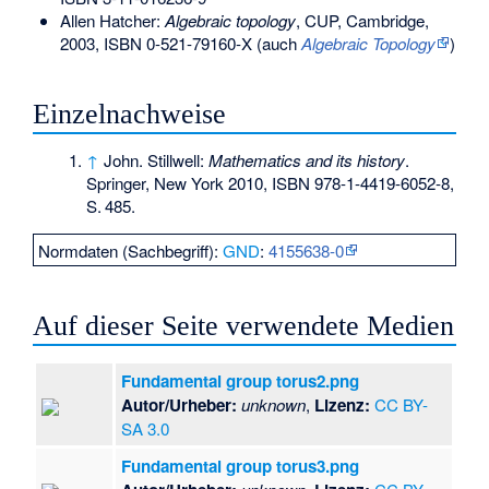
Allen Hatcher:
Algebraic topology
, CUP, Cambridge,
2003,
ISBN 0-521-79160-X
(auch
Algebraic Topology
)
Einzelnachweise
↑
John. Stillwell:
Mathematics and its history
.
Springer, New York 2010,
ISBN 978-1-4419-6052-8
,
S.
485
.
Normdaten (Sachbegriff):
GND
:
4155638-0
Auf dieser Seite verwendete Medien
Fundamental group torus2.png
Autor/Urheber:
unknown
,
Lizenz:
CC BY-
SA 3.0
Fundamental group torus3.png