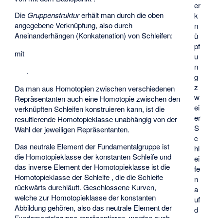
er
Die
Gruppenstruktur
erhält man durch die oben
k
angegebene Verknüpfung, also durch
n
Aneinanderhängen (Konkatenation) von Schleifen:
ü
pf
mit
u
n
.
g
z
Da man aus Homotopien zwischen verschiedenen
w
Repräsentanten auch eine Homotopie zwischen den
ei
verknüpften Schleifen konstruieren kann, ist die
er
resultierende Homotopieklasse unabhängig von der
S
Wahl der jeweiligen Repräsentanten.
c
Das neutrale Element der Fundamentalgruppe
ist
hl
die Homotopieklasse
der konstanten Schleife
und
ei
das inverse Element der Homotopieklasse
ist die
fe
Homotopieklasse
der Schleife
, die die Schleife
n
rückwärts durchläuft. Geschlossene Kurven,
a
welche zur Homotopieklasse der konstanten
uf
Abbildung gehören, also das neutrale Element der
d
Fundamentalgruppe repräsentieren, werden auch