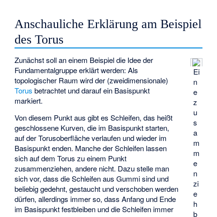
Anschauliche Erklärung am Beispiel
des Torus
Zunächst soll an einem Beispiel die Idee der
Fundamentalgruppe erklärt werden: Als
Ei
topologischer Raum wird der (zweidimensionale)
n
Torus
betrachtet und darauf ein Basispunkt
e
markiert.
z
u
Von diesem Punkt aus gibt es Schleifen, das heißt
s
geschlossene Kurven
, die im Basispunkt starten,
a
auf der Torusoberfläche verlaufen und wieder im
m
Basispunkt enden. Manche der Schleifen lassen
m
sich auf dem Torus zu einem Punkt
e
zusammenziehen, andere nicht. Dazu stelle man
n
sich vor, dass die Schleifen aus Gummi sind und
zi
beliebig gedehnt, gestaucht und verschoben werden
e
dürfen, allerdings immer so, dass Anfang und Ende
h
im Basispunkt festbleiben und die Schleifen immer
b