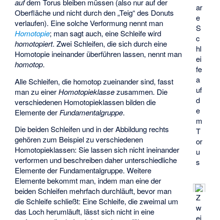
auf
dem Torus bleiben müssen (also nur auf der
ar
Oberfläche und nicht durch den „Teig“ des Donuts
e
verlaufen). Eine solche Verformung nennt man
S
Homotopie
; man sagt auch, eine Schleife wird
c
homotopiert
. Zwei Schleifen, die sich durch eine
hl
Homotopie ineinander überführen lassen, nennt man
ei
homotop
.
fe
a
Alle Schleifen, die homotop zueinander sind, fasst
uf
man zu einer
Homotopieklasse
zusammen. Die
d
verschiedenen Homotopieklassen bilden die
e
Elemente der
Fundamentalgruppe
.
m
Die beiden Schleifen
und
in der Abbildung rechts
T
gehören zum Beispiel zu verschiedenen
or
Homotopieklassen: Sie lassen sich nicht ineinander
u
verformen und beschreiben daher unterschiedliche
s
Elemente der Fundamentalgruppe. Weitere
Elemente bekommt man, indem man eine der
beiden Schleifen mehrfach durchläuft, bevor man
Z
die Schleife schließt: Eine Schleife, die zweimal um
w
das Loch herumläuft, lässt sich nicht in eine
ei