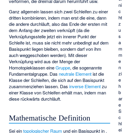
verformen, die dreimal darum herumführt usw.
ni
c
Ganz allgemein lassen sich zwei Schleifen zu einer
ht
dritten kombinieren, indem man erst die eine, dann
z
die andere durchläuft, also das Ende der ersten mit
u
dem Anfang der zweiten verknüpft (da die
s
Verknüpfungsstelle jetzt ein innerer Punkt der
a
Schleife ist, muss sie nicht mehr unbedingt auf dem
m
Basispunkt liegen bleiben, sondern darf von ihm
m
auch weggeschoben werden). Mit dieser
e
Verknüpfung wird aus der Menge der
n
Homotopieklassen eine
Gruppe
, die sogenannte
zi
Fundamentalgruppe. Das
neutrale Element
ist die
e
Klasse der Schleifen, die sich auf den Basispunkt
h
zusammenziehen lassen. Das
inverse Element
zu
b
einer Klasse von Schleifen erhält man, indem man
ar
diese rückwärts durchläuft.
e
S
Mathematische Definition
c
hl
ei
Sei
ein
topologischer Raum
und
ein Basispunkt in
.