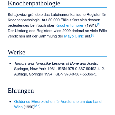
Knochenpathologie
Schajowicz gründete das Lateinamerikanische Register für
Knochenpathologie. Auf 30.000 Fälle stützt sich dessen
[
1
]
bedeutendes Lehrbuch über
Knochentumoren
(1981).
Der Umfang des Registers wies 2009 dreimal so viele Fälle
[
3
]
verglichen mit der Sammlung der
Mayo Clinic
auf.
Werke
Tumors and Tumorlike Lesions of Bone and Joints
.
Springer, New York 1981.
ISBN 978-0-387-90492-4
; 2.
Auflage, Springer 1994.
ISBN 978-0-387-55366-5
.
Ehrungen
Goldenes Ehrenzeichen für Verdienste um das Land
[
A 4
]
Wien
(1990)