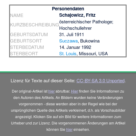
Personendaten
Schajowicz, Fritz
NAME
österreichischer Pathologe;
KURZBESCHREIBUNG
Hochschullehrer
GEBURTSDATUM
31. Juli 1911
GEBURTSORT
Suczawa
, Bukowina
STERBEDATUM
14. Januar 1992
STERBEORT
St. Louis
, Missouri, USA
Lizenz für Texte auf dieser Seite:
CC-BY-SA 3.0 Unported
.
Der original-Artikel ist
hier
abrufbar.
Hier
finden Sie Informationen zu
den Autoren des Artikels. An Bildern wurden keine Veränderungen
vorgenommen - diese werden aber in der Regel wie bei der
ursprünglichen Quelle des Artikels verkleinert, d.h. als Vorschaubilder
angezeigt. Klicken Sie auf ein Bild für weitere Informationen zum
Urheber und zur Lizenz. Die vorgenommenen Änderungen am Artikel
können Sie
hier
einsehen.