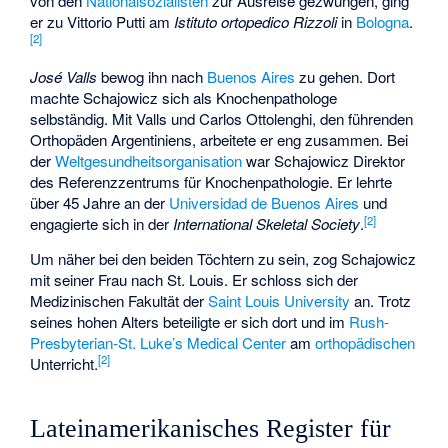
von den
Nationalsozialisten
zur Ausreise gezwungen, ging
er zu
Vittorio Putti
am
Istituto ortopedico Rizzoli
in
Bologna
.
[
2
]
José Valls
bewog ihn nach
Buenos Aires
zu gehen. Dort
machte Schajowicz sich als Knochenpathologe
selbständig. Mit Valls und Carlos Ottolenghi, den führenden
Orthopäden Argentiniens, arbeitete er eng zusammen. Bei
der
Weltgesundheitsorganisation
war Schajowicz Direktor
des Referenzzentrums für Knochenpathologie. Er lehrte
über 45 Jahre an der
Universidad de Buenos Aires
und
[
2
]
engagierte sich in der
International Skeletal Society
.
Um näher bei den beiden Töchtern zu sein, zog Schajowicz
mit seiner Frau nach St. Louis. Er schloss sich der
Medizinischen Fakultät der
Saint Louis University
an. Trotz
seines hohen Alters beteiligte er sich dort und im
Rush-
Presbyterian-St. Luke’s Medical Center
am
orthopädischen
[
2
]
Unterricht.
Lateinamerikanisches Register für