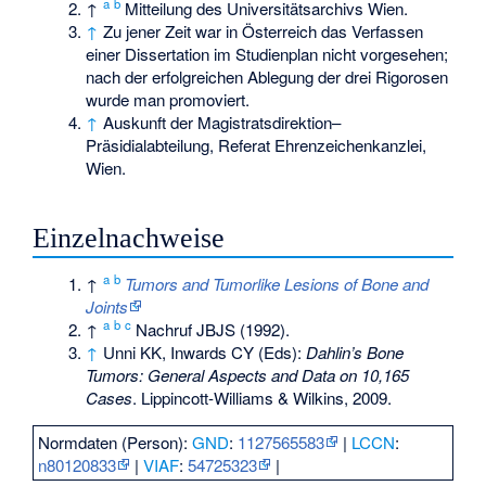
a
b
↑
Mitteilung des Universitätsarchivs Wien.
↑
Zu jener Zeit war in Österreich das Verfassen
einer Dissertation im Studienplan nicht vorgesehen;
nach der erfolgreichen Ablegung der drei Rigorosen
wurde man promoviert.
↑
Auskunft der Magistratsdirektion–
Präsidialabteilung, Referat Ehrenzeichenkanzlei,
Wien.
Einzelnachweise
a
b
↑
Tumors and Tumorlike Lesions of Bone and
Joints
a
b
c
↑
Nachruf JBJS (1992).
↑
Unni KK, Inwards CY (Eds):
Dahlin’s Bone
Tumors: General Aspects and Data on 10,165
Cases
. Lippincott-Williams & Wilkins, 2009.
Normdaten (Person):
GND
:
1127565583
|
LCCN
:
n80120833
|
VIAF
:
54725323
|