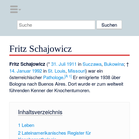
Fritz Schajowicz
Fritz Schajowicz
(*
31. Juli
1911
in
Suczawa
,
Bukowina
; †
14. Januar
1992
in
St. Louis
,
Missouri
) war ein
[
A 1
]
österreichischer
Pathologe
.
Er emigrierte 1938 über
Bologna nach Buenos Aires. Dort wurde er zum weltweit
führenden Kenner der Knochentumoren.
Inhaltsverzeichnis
1
Leben
2
Lateinamerikanisches Register für