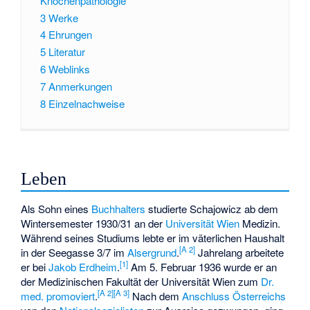
Knochenpathologie
3
Werke
4
Ehrungen
5
Literatur
6
Weblinks
7
Anmerkungen
8
Einzelnachweise
Leben
Als Sohn eines
Buchhalters
studierte Schajowicz ab dem
Wintersemester 1930/31 an der
Universität Wien
Medizin.
Während seines Studiums lebte er im väterlichen Haushalt
[
A 2
]
in der Seegasse 3/7 im
Alsergrund
.
Jahrelang arbeitete
[
1
]
er bei
Jakob Erdheim
.
Am 5. Februar 1936 wurde er an
der Medizinischen Fakultät der Universität Wien zum
Dr.
[
A 2
]
[
A 3
]
med.
promoviert
.
Nach dem
Anschluss Österreichs