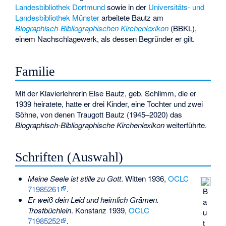
Landesbibliothek Dortmund
sowie in der
Universitäts- und
Landesbibliothek Münster
arbeitete Bautz am
Biographisch-Bibliographischen Kirchenlexikon
(BBKL),
einem Nachschlagewerk, als dessen Begründer er gilt.
Familie
Mit der Klavierlehrerin Else Bautz, geb. Schlimm, die er
1939 heiratete, hatte er drei Kinder, eine Tochter und zwei
Söhne, von denen
Traugott Bautz
(1945–2020) das
Biographisch-Bibliographische Kirchenlexikon
weiterführte.
Schriften (Auswahl)
Meine Seele ist stille zu Gott
. Witten 1936,
OCLC
71985261
.
B
Er weiß dein Leid und heimlich Grämen.
a
Trostbüchlein
. Konstanz 1939,
OCLC
u
71985252
.
t