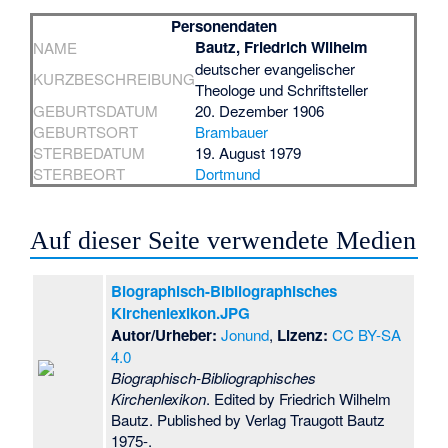
Personendaten
Bautz, Friedrich Wilhelm
NAME
deutscher evangelischer
KURZBESCHREIBUNG
Theologe und Schriftsteller
GEBURTSDATUM
20. Dezember 1906
GEBURTSORT
Brambauer
STERBEDATUM
19. August 1979
STERBEORT
Dortmund
Auf dieser Seite verwendete Medien
Biographisch-Bibliographisches
Kirchenlexikon.JPG
Autor/Urheber:
Jonund
,
Lizenz:
CC BY-SA
4.0
Biographisch-Bibliographisches
Kirchenlexikon
. Edited by Friedrich Wilhelm
Bautz. Published by Verlag Traugott Bautz
1975-.