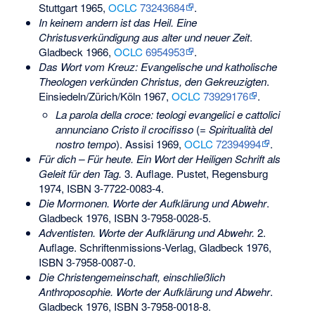
Stuttgart 1965,
OCLC
73243684
.
In keinem andern ist das Heil. Eine
Christusverkündigung aus alter und neuer Zeit
.
Gladbeck 1966,
OCLC
6954953
.
Das Wort vom Kreuz: Evangelische und katholische
Theologen verkünden Christus, den Gekreuzigten
.
Einsiedeln/Zürich/Köln 1967,
OCLC
73929176
.
La parola della croce: teologi evangelici e cattolici
annunciano Cristo il crocifisso
(=
Spiritualità del
nostro tempo
). Assisi 1969,
OCLC
72394994
.
Für dich – Für heute. Ein Wort der Heiligen Schrift als
Geleit für den Tag.
3. Auflage. Pustet, Regensburg
1974,
ISBN 3-7722-0083-4
.
Die Mormonen. Worte der Aufklärung und Abwehr
.
Gladbeck 1976,
ISBN 3-7958-0028-5
.
Adventisten. Worte der Aufklärung und Abwehr.
2.
Auflage. Schriftenmissions-Verlag, Gladbeck 1976,
ISBN 3-7958-0087-0
.
Die Christengemeinschaft, einschließlich
Anthroposophie. Worte der Aufklärung und Abwehr
.
Gladbeck 1976,
ISBN 3-7958-0018-8
.