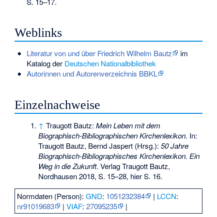
S. 15–17.
Weblinks
Literatur von und über Friedrich Wilhelm Bautz
im
Katalog der
Deutschen Nationalbibliothek
Autorinnen und Autorenverzeichnis BBKL
Einzelnachweise
↑
Traugott Bautz:
Mein Leben mit dem
Biographisch-Bibliographischen Kirchenlexikon
. In:
Traugott Bautz, Bernd Jaspert (Hrsg.):
50 Jahre
Biographisch-Bibliographisches Kirchenlexikon. Ein
Weg in die Zukunft
. Verlag Traugott Bautz,
Nordhausen 2018, S. 15–28, hier S. 16.
Normdaten (Person):
GND
:
1051232384
|
LCCN
:
nr91019683
|
VIAF
:
27095235
|