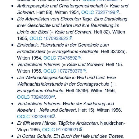
Anthroposophie und Christengemeinschaft
(=
Kelle und
Schwert
. Heft 88). Witten 1954,
OCLC
73227199
.
Die Adventisten vom Siebenten Tage. Eine Darstellung
ihrer Geschichte und Lehre und ihre Beurteilung im
Lichte der Bibel
(=
Kelle und Schwert
. Heft 82). Witten
1955,
OCLC
1070938622
.
Erntedank. Feierstunde in der Gemeinde zum
Erntedankfest
(=
Evangeliums-Gedichte
. Heft 32/32a).
Witten 1954,
OCLC
73476592
.
Verderbliche Irrlehren
(=
Kelle und Schwert
. Heft 15).
Witten 1955,
OCLC
1072750376
.
Die Weihnachtsgeschichte in Wort und Lied. Eine
Weihnachtsfeierstunde in der Sonntagsschule
(=
Evangeliums-Gedichte
. Heft 48/49). Witten 1956,
OCLC
73243690
.
Verderbliche Irrlehren. Worte der Aufklärung und
Abwehr
(=
Kelle und Schwert
. Heft 15). Witten 1956,
OCLC
73243679
.
Er füllt leere Hände. Tägliche Andachten
. Neukirchen-
Vluyn 1965,
OCLC
917426021
.
In Gottes Schule. Ein Buch der Hilfe und des Trostes
.