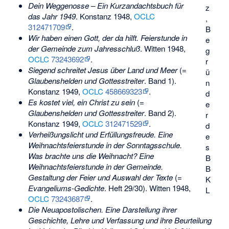
Dein Weggenosse – Ein Kurzandachtsbuch für
z
das Jahr 1949
. Konstanz 1948,
OCLC
,
312471709
.
B
Wir haben einen Gott, der da hilft. Feierstunde in
e
der Gemeinde zum Jahresschluß
. Witten 1948,
g
OCLC
73243692
.
r
Siegend schreitet Jesus über Land und Meer
(=
ü
Glaubenshelden und Gottesstreiter
. Band 1).
n
Konstanz 1949,
OCLC
458669323
.
d
Es kostet viel, ein Christ zu sein
(=
e
Glaubenshelden und Gottesstreiter
. Band 2).
r
Konstanz 1949,
OCLC
312471529
.
d
Verheißungslicht und Erfüllungsfreude. Eine
e
Weihnachtsfeierstunde in der Sonntagsschule.
s
Was brachte uns die Weihnacht? Eine
B
Weihnachtsfeierstunde in der Gemeinde.
B
Gestaltung der Feier und Auswahl der Texte
(=
K
Evangeliums-Gedichte
. Heft 29/30). Witten 1948,
L
OCLC
73243687
.
Die Neuapostolischen. Eine Darstellung ihrer
Geschichte, Lehre und Verfassung und ihre Beurteilung