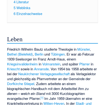
4
Literatur
5
Weblinks
6
Einzelnachweise
Leben
Friedrich Wilhelm Bautz studierte Theologie in
Münster
,
Bethel (Bielefeld)
,
Berlin
und
Tübingen
. Er war ab Februar
1939 Seelsorger im
Franz Arndt-Haus
, einem
Kriegsinvalidenheim
in
Volmarstein
, und später
Pfarrer
in
Kriescht
sowie in
Annarode
. Von 1954 bis 1958 arbeitete er
bei der
Neukirchener Verlagsgesellschaft
als Verlagslektor
und gleichzeitig als Pfarrvertreter an der Gemeinde der
Dorfkirche Stiepel
. Zudem arbeitete an einem
biographischen Handbuch mit dem Arbeitstitel
Ihm zu
dienen – welch ein Stand
mit 3000 Kurzbiographien
[
1
]
evangelischer Pfarrer.
Im Jahr 1959 übernahm er eine
Krankheitsvertretung in
Witten-Heven
. In der
Stadt- und