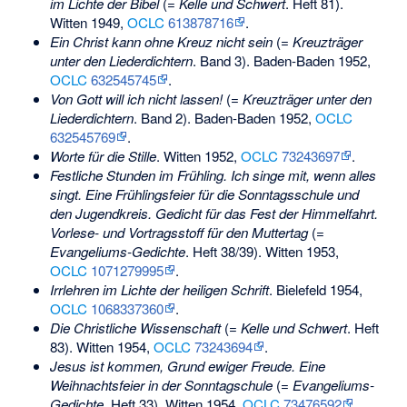
im Lichte der Bibel
(=
Kelle und Schwert
. Heft 81).
Witten 1949,
OCLC
613878716
.
Ein Christ kann ohne Kreuz nicht sein
(=
Kreuzträger
unter den Liederdichtern
. Band 3). Baden-Baden 1952,
OCLC
632545745
.
Von Gott will ich nicht lassen!
(=
Kreuzträger unter den
Liederdichtern
. Band 2). Baden-Baden 1952,
OCLC
632545769
.
Worte für die Stille
. Witten 1952,
OCLC
73243697
.
Festliche Stunden im Frühling. Ich singe mit, wenn alles
singt. Eine Frühlingsfeier für die Sonntagsschule und
den Jugendkreis. Gedicht für das Fest der Himmelfahrt.
Vorlese- und Vortragsstoff für den Muttertag
(=
Evangeliums-Gedichte
. Heft 38/39). Witten 1953,
OCLC
1071279995
.
Irrlehren im Lichte der heiligen Schrift
. Bielefeld 1954,
OCLC
1068337360
.
Die Christliche Wissenschaft
(=
Kelle und Schwert
. Heft
83). Witten 1954,
OCLC
73243694
.
Jesus ist kommen, Grund ewiger Freude. Eine
Weihnachtsfeier in der Sonntagschule
(=
Evangeliums-
Gedichte
. Heft 33). Witten 1954,
OCLC
73476592
.