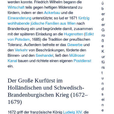
werden konnte. Friedrich Wilhelm begann die
ü
Wirtschaft
teils gegen heftigen Widerstand zu
b
fördern, indem er den
Ackerbau
und die
er
Einwanderung
unterstützte; so lud er 1671
fünfzig
d
wohlhabende jüdische Familien aus Wien
nach
er
Brandenburg ein und begründete damit, zusammen
G
mit der späteren Einladung an die
Hugenotten
(
Edikt
ro
von Potsdam
, 1685) die Tradition der preußischen
ß
Toleranz. Außerdem befreite er das
Gewerbe
und
e
den
Verkehr
von Beschränkungen, förderte den
K
Binnen- und den
Seehandel
, ließ den
Müllroser
ur
Kanal
bauen und richtete einen eigenen
Postdienst
fü
ein.
rs
t
u
Der Große Kurfürst im
n
Holländischen und Schwedisch-
d
s
Brandenburgischen Krieg (1672–
ei
1679)
n
e
1672 griff der französische König
Ludwig XIV.
die