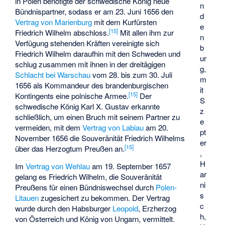
in Polen benötigte der schwedische König neue
n
Bündnispartner, sodass er am 23. Juni 1656 den
d
Vertrag von Marienburg
mit dem Kurfürsten
e
[
15
]
Friedrich Wilhelm abschloss.
Mit allen ihm zur
n
Verfügung stehenden Kräften vereinigte sich
b
Friedrich Wilhelm daraufhin mit den Schweden und
ur
schlug zusammen mit ihnen in der dreitägigen
g,
Schlacht bei Warschau
vom 28. bis zum 30. Juli
m
1656 als Kommandeur des brandenburgischen
it
[
15
]
Kontingents eine polnische Armee.
Der
S
schwedische König Karl X. Gustav erkannte
z
schließlich, um einen Bruch mit seinem Partner zu
e
vermeiden, mit dem
Vertrag von Labiau
am 20.
pt
November 1656 die Souveränität Friedrich Wilhelms
er
[
15
]
über das Herzogtum Preußen an.
,
H
Im
Vertrag von Wehlau
am 19. September 1657
ar
gelang es Friedrich Wilhelm, die Souveränität
ni
Preußens für einen Bündniswechsel durch
Polen-
s
Litauen
zugesichert zu bekommen. Der Vertrag
c
wurde durch den Habsburger
Leopold
, Erzherzog
h,
von Österreich und König von Ungarn, vermittelt.