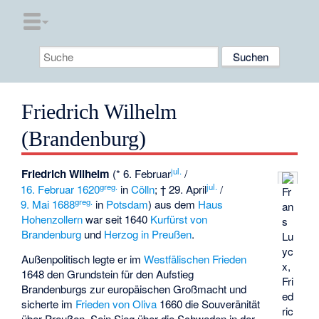
Friedrich Wilhelm
(Brandenburg)
jul.
Friedrich Wilhelm
(* 6. Februar
/
greg.
jul.
16. Februar
1620
in
Cölln
; † 29. April
/
Fr
greg.
9. Mai
1688
in
Potsdam
) aus dem
Haus
an
Hohenzollern
war seit 1640
Kurfürst von
s
Brandenburg
und
Herzog in Preußen
.
Lu
yc
Außenpolitisch legte er im
Westfälischen Frieden
x
,
1648 den Grundstein für den Aufstieg
Fri
Brandenburgs zur europäischen Großmacht und
ed
sicherte im
Frieden von Oliva
1660 die Souveränität
ric
über Preußen. Sein Sieg über die Schweden in der