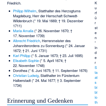
K
Friedrich.
u
Philipp Wilhelm
, Statthalter des Herzogtums
rf
Magdeburg, Herr der Herrschaft Schwedt-
ü
Wildenbruch (* 19. Mai 1669; † 19. Dezember
r
1711)
st
Maria Amalia
(* 26. November 1670; †
e
17. November 1739)
n
Albrecht Friedrich
, Herrenmeister des
“
Johanniterordens zu Sonnenburg (* 24. Januar
in
1672; † 21. Juni 1731)
d
Karl Philipp
(* 5. Januar 1673; † 23. Juli 1695)
e
Elisabeth Sophie
(* 5. April 1674; †
r
22. November 1748)
S
Dorothea (* 6. Juni 1675; † 11. September 1676)
ta
Christian Ludwig
, Statthalter im Fürstentum
at
Halberstadt (* 24. Mai 1677; † 3. September
s
1734)
bi
bl
io
Erinnerung und Gedenken
th