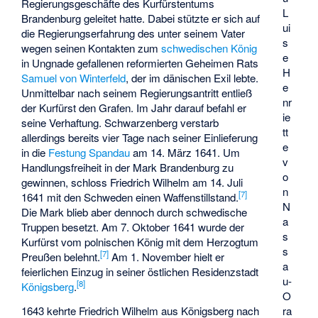
Regierungsgeschäfte des Kurfürstentums
L
Brandenburg geleitet hatte. Dabei stützte er sich auf
ui
die Regierungserfahrung des unter seinem Vater
s
wegen seinen Kontakten zum
schwedischen König
e
in Ungnade gefallenen reformierten Geheimen Rats
H
Samuel von Winterfeld
, der im dänischen Exil lebte.
e
Unmittelbar nach seinem Regierungsantritt entließ
nr
der Kurfürst den Grafen. Im Jahr darauf befahl er
ie
seine Verhaftung. Schwarzenberg verstarb
tt
allerdings bereits vier Tage nach seiner Einlieferung
e
in die
Festung Spandau
am 14. März 1641. Um
v
Handlungsfreiheit in der Mark Brandenburg zu
o
gewinnen, schloss Friedrich Wilhelm am 14. Juli
n
[
7
]
1641 mit den Schweden einen Waffenstillstand.
N
Die Mark blieb aber dennoch durch schwedische
a
Truppen besetzt. Am 7. Oktober 1641 wurde der
s
Kurfürst vom polnischen König mit dem Herzogtum
s
[
7
]
Preußen belehnt.
Am 1. November hielt er
a
feierlichen Einzug in seiner östlichen Residenzstadt
u-
[
8
]
Königsberg
.
O
ra
1643 kehrte Friedrich Wilhelm aus Königsberg nach