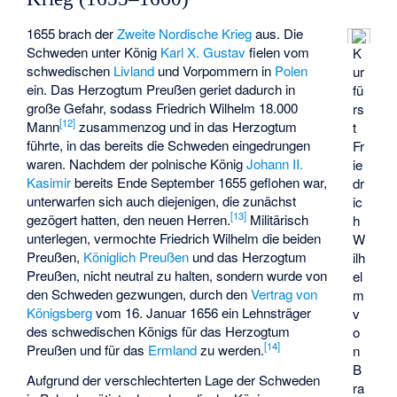
1655 brach der
Zweite Nordische Krieg
aus. Die
Schweden unter König
Karl X. Gustav
fielen vom
K
schwedischen
Livland
und Vorpommern in
Polen
ur
ein. Das Herzogtum Preußen geriet dadurch in
fü
große Gefahr, sodass Friedrich Wilhelm 18.000
rs
[
12
]
Mann
zusammenzog und in das Herzogtum
t
führte, in das bereits die Schweden eingedrungen
Fr
waren. Nachdem der polnische König
Johann II.
ie
Kasimir
bereits Ende September 1655 geflohen war,
dr
unterwarfen sich auch diejenigen, die zunächst
ic
[
13
]
gezögert hatten, den neuen Herren.
Militärisch
h
unterlegen, vermochte Friedrich Wilhelm die beiden
W
Preußen,
Königlich Preußen
und das Herzogtum
ilh
Preußen, nicht neutral zu halten, sondern wurde von
el
den Schweden gezwungen, durch den
Vertrag von
m
Königsberg
vom 16. Januar 1656 ein Lehnsträger
v
des schwedischen Königs für das Herzogtum
o
[
14
]
Preußen und für das
Ermland
zu werden.
n
B
Aufgrund der verschlechterten Lage der Schweden
ra