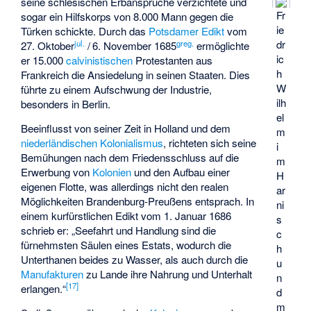
seine schlesischen Erbansprüche verzichtete und
Fr
sogar ein Hilfskorps von 8.000 Mann gegen die
ie
Türken schickte. Durch das
Potsdamer Edikt
vom
dr
jul.
greg.
27. Oktober
/
6. November 1685
ermöglichte
ic
er 15.000
calvinistischen
Protestanten aus
h
Frankreich die Ansiedelung in seinen Staaten. Dies
W
führte zu einem Aufschwung der Industrie,
ilh
besonders in Berlin.
el
Beeinflusst von seiner Zeit in Holland und dem
m
niederländischen Kolonialismus
, richteten sich seine
i
Bemühungen nach dem Friedensschluss auf die
m
Erwerbung von
Kolonien
und den Aufbau einer
H
eigenen Flotte, was allerdings nicht den realen
ar
Möglichkeiten Brandenburg-Preußens entsprach. In
ni
einem kurfürstlichen Edikt vom 1. Januar 1686
s
schrieb er: „Seefahrt und Handlung sind die
c
fürnehmsten Säulen eines Estats, wodurch die
h
Unterthanen beides zu Wasser, als auch durch die
u
Manufakturen
zu Lande ihre Nahrung und Unterhalt
n
[
17
]
erlangen.“
d
m