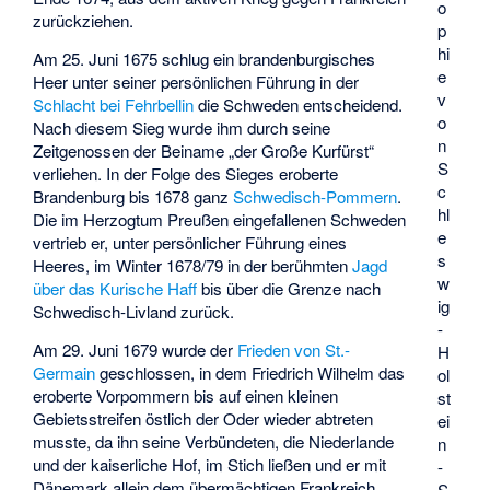
o
zurückziehen.
p
hi
Am 25. Juni 1675 schlug ein brandenburgisches
e
Heer unter seiner persönlichen Führung in der
v
Schlacht bei Fehrbellin
die Schweden entscheidend.
o
Nach diesem Sieg wurde ihm durch seine
n
Zeitgenossen der Beiname „der Große Kurfürst“
S
verliehen. In der Folge des Sieges eroberte
c
Brandenburg bis 1678 ganz
Schwedisch-Pommern
.
hl
Die im Herzogtum Preußen eingefallenen Schweden
e
vertrieb er, unter persönlicher Führung eines
s
Heeres, im Winter 1678/79 in der berühmten
Jagd
w
über das Kurische Haff
bis über die Grenze nach
ig
Schwedisch-Livland zurück.
-
Am 29. Juni 1679 wurde der
Frieden von St.-
H
Germain
geschlossen, in dem Friedrich Wilhelm das
ol
eroberte Vorpommern bis auf einen kleinen
st
Gebietsstreifen östlich der Oder wieder abtreten
ei
musste, da ihn seine Verbündeten, die Niederlande
n
und der kaiserliche Hof, im Stich ließen und er mit
-
Dänemark allein dem übermächtigen Frankreich
S