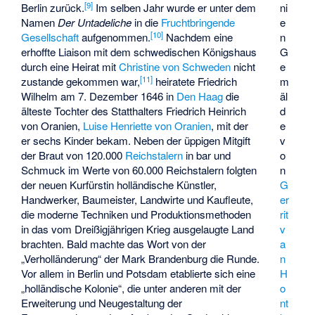
[
9
]
ni
Berlin zurück.
Im selben Jahr wurde er unter dem
e
Namen
Der Untadeliche
in die
Fruchtbringende
[
10
]
n
Gesellschaft
aufgenommen.
Nachdem eine
G
erhoffte Liaison mit dem schwedischen Königshaus
e
durch eine Heirat mit
Christine von Schweden
nicht
[
11
]
m
zustande gekommen war,
heiratete Friedrich
äl
Wilhelm am 7. Dezember 1646 in
Den Haag
die
d
älteste Tochter des Statthalters Friedrich Heinrich
e
von Oranien,
Luise Henriette von Oranien
, mit der
v
er sechs Kinder bekam. Neben der üppigen Mitgift
o
der Braut von 120.000
Reichstalern
in bar und
n
Schmuck im Werte von 60.000 Reichstalern folgten
G
der neuen Kurfürstin holländische Künstler,
er
Handwerker, Baumeister, Landwirte und Kaufleute,
rit
die moderne Techniken und Produktionsmethoden
v
in das vom Dreißigjährigen Krieg ausgelaugte Land
a
brachten. Bald machte das Wort von der
n
„Verholländerung“ der Mark Brandenburg die Runde.
H
Vor allem in Berlin und Potsdam etablierte sich eine
o
„holländische Kolonie“, die unter anderen mit der
nt
Erweiterung und Neugestaltung der