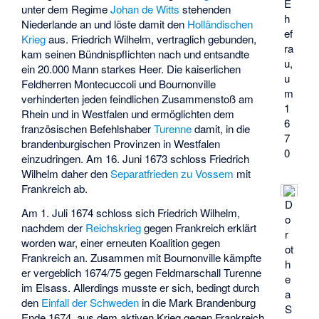
E
unter dem Regime
Johan de Witts
stehenden
h
Niederlande an und löste damit den
Holländischen
ef
Krieg
aus. Friedrich Wilhelm, vertraglich gebunden,
ra
kam seinen Bündnispflichten nach und entsandte
u,
ein 20.000 Mann starkes Heer. Die kaiserlichen
u
Feldherren Montecuccoli und Bournonville
m
verhinderten jeden feindlichen Zusammenstoß am
1
Rhein und in Westfalen und ermöglichten dem
6
französischen Befehlshaber
Turenne
damit, in die
7
brandenburgischen Provinzen in Westfalen
0
einzudringen. Am 16. Juni 1673 schloss Friedrich
Wilhelm daher den
Separatfrieden zu Vossem
mit
Frankreich ab.
D
Am 1. Juli 1674 schloss sich Friedrich Wilhelm,
o
nachdem der
Reichskrieg
gegen Frankreich erklärt
r
worden war, einer erneuten Koalition gegen
ot
Frankreich an. Zusammen mit Bournonville kämpfte
h
er vergeblich 1674/75 gegen Feldmarschall Turenne
e
im Elsass. Allerdings musste er sich, bedingt durch
a
den
Einfall der Schweden
in die Mark Brandenburg
S
Ende 1674, aus dem aktiven Krieg gegen Frankreich