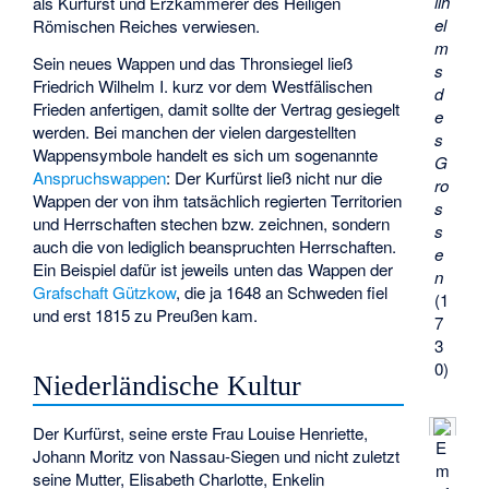
ilh
als Kurfürst und Erzkämmerer des Heiligen
el
Römischen Reiches verwiesen.
m
Sein neues Wappen und das Thronsiegel ließ
s
Friedrich Wilhelm I. kurz vor dem Westfälischen
d
Frieden anfertigen, damit sollte der Vertrag gesiegelt
e
werden. Bei manchen der vielen dargestellten
s
Wappensymbole handelt es sich um sogenannte
G
Anspruchswappen
: Der Kurfürst ließ nicht nur die
ro
Wappen der von ihm tatsächlich regierten Territorien
s
und Herrschaften stechen bzw. zeichnen, sondern
s
auch die von lediglich beanspruchten Herrschaften.
e
Ein Beispiel dafür ist jeweils unten das Wappen der
n
Grafschaft Gützkow
, die ja 1648 an Schweden fiel
(1
und erst 1815 zu Preußen kam.
7
3
0)
Niederländische Kultur
Der Kurfürst, seine erste Frau Louise Henriette,
E
Johann Moritz von Nassau-Siegen und nicht zuletzt
m
seine Mutter, Elisabeth Charlotte, Enkelin