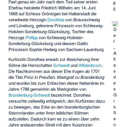
Fast genau ein Jahr nach dem Tod seiner ersten
8
Ehefrau heiratete Friedrich Wilhelm am 14. Juni
5
1668 auf Schloss Gröningen bei Halberstadt die
verwitwete Herzogin
Dorothea
von Braunschweig
und Lüneburg, geborene Prinzessin von Schleswig-
D
Holstein-Sonderburg-Glücksburg, Tochter des
e
Herzogs
Philipp
von Schleswig-Holstein-
r
Sonderburg-Glücksburg und dessen Gattin
„
Prinzessin Sophie Hedwig von Sachsen-Lauenburg.
A
tl
Kurfürstin Dorothea erwarb zur Absicherung ihrer
a
Söhne die Herrschaften
Schwedt
und
Wildenbruch
.
s
Die Nachkommen aus dieser Ehe trugen ab 1701
d
die Titel
Prinz in Preußen, Markgraf zu Brandenburg
e
und wurden bis zum Erlöschen dieser Nebenlinie im
s
Jahre 1788 gemeinhin als Markgrafen von
G
Brandenburg-Schwedt
bezeichnet. Dorothea
r
versuchte zeitweilig erfolgreich, den Kurfürsten dazu
o
zu bewegen, das Erbe an den brandenburgischen
ß
Stammlanden unter ihren leiblichen Söhnen
e
aufzuteilen. Dadurch kam es zu einem über zehn
n
Jahre andauernden Streit mit dem Kurprinzen