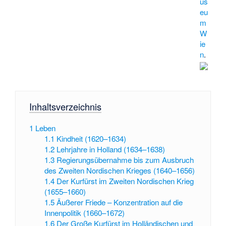
us
eu
m
W
ie
n
.
Inhaltsverzeichnis
1
Leben
1.1
Kindheit (1620–1634)
1.2
Lehrjahre in Holland (1634–1638)
1.3
Regierungsübernahme bis zum Ausbruch
des Zweiten Nordischen Krieges (1640–1656)
1.4
Der Kurfürst im Zweiten Nordischen Krieg
(1655–1660)
1.5
Äußerer Friede – Konzentration auf die
Innenpolitik (1660–1672)
1.6
Der Große Kurfürst im Holländischen und