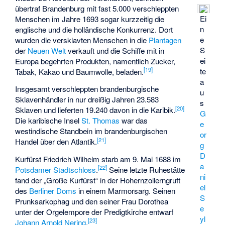
übertraf Brandenburg mit fast 5.000 verschleppten
Ei
Menschen im Jahre 1693 sogar kurzzeitig die
n
englische und die holländische Konkurrenz. Dort
e
wurden die versklavten Menschen in die
Plantagen
S
der
Neuen Welt
verkauft und die Schiffe mit in
ei
Europa begehrten Produkten, namentlich Zucker,
[
19
]
te
Tabak, Kakao und Baumwolle, beladen.
a
Insgesamt verschleppten brandenburgische
u
Sklavenhändler in nur dreißig Jahren 23.583
s
[
20
]
Sklaven und lieferten 19.240 davon in die Karibik.
G
Die karibische Insel
St. Thomas
war das
e
westindische Standbein im brandenburgischen
or
[
21
]
Handel über den Atlantik.
g
D
Kurfürst Friedrich Wilhelm starb am 9. Mai 1688 im
a
[
22
]
Potsdamer Stadtschloss
.
Seine letzte Ruhestätte
ni
fand der „Große Kurfürst“ in der Hohernzollerngruft
el
des
Berliner Doms
in einem Marmorsarg. Seinen
S
Prunksarkophag und den seiner Frau Dorothea
e
unter der Orgelempore der Predigtkirche entwarf
yl
[
23
]
Johann Arnold Nering
.