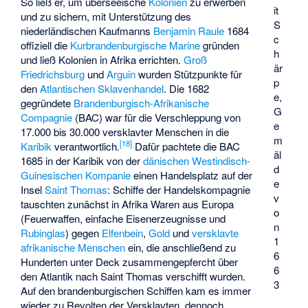
So ließ er, um überseeische
Kolonien
zu erwerben
it
und zu sichern, mit Unterstützung des
S
niederländischen Kaufmanns
Benjamin Raule
1684
c
offiziell die
Kurbrandenburgische Marine
gründen
h
und ließ Kolonien in Afrika errichten.
Groß
är
Friedrichsburg
und
Arguin
wurden Stützpunkte für
p
den
Atlantischen Sklavenhandel
. Die 1682
e,
gegründete
Brandenburgisch-Afrikanische
G
Compagnie
(BAC) war für die Verschleppung von
e
17.000 bis 30.000 versklavter Menschen in die
m
[
18
]
Karibik
verantwortlich.
Dafür pachtete die BAC
äl
1685 in der Karibik von der
dänischen
Westindisch-
d
Guinesischen Kompanie
einen Handelsplatz auf der
e
Insel
Saint Thomas
: Schiffe der Handelskompagnie
v
tauschten zunächst in Afrika Waren aus Europa
o
(Feuerwaffen, einfache Eisenerzeugnisse und
n
Rubinglas
) gegen
Elfenbein
,
Gold
und
versklavte
1
afrikanische Menschen
ein, die anschließend zu
6
Hunderten unter Deck zusammengepfercht über
6
den Atlantik nach Saint Thomas verschifft wurden.
3
Auf den brandenburgischen Schiffen kam es immer
wieder zu Revolten der Versklavten, dennoch