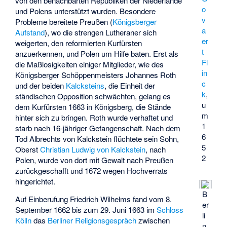
von den benachbarten Republiken der Niederlande
o
und Polens unterstützt wurden. Besondere
v
Probleme bereitete Preußen (
Königsberger
a
Aufstand
), wo die strengen Lutheraner sich
er
weigerten, den reformierten Kurfürsten
t
anzuerkennen, und Polen um Hilfe baten. Erst als
Fl
die Maßlosigkeiten einiger Mitglieder, wie des
in
Königsberger Schöppenmeisters Johannes Roth
c
und der beiden
Kalcksteins
, die Einheit der
k
,
ständischen Opposition schwächten, gelang es
u
dem Kurfürsten 1663 in Königsberg, die Stände
m
hinter sich zu bringen. Roth wurde verhaftet und
1
starb nach 16-jähriger Gefangenschaft. Nach dem
6
Tod Albrechts von Kalckstein flüchtete sein Sohn,
5
Oberst
Christian Ludwig von Kalckstein
, nach
2
Polen, wurde von dort mit Gewalt nach Preußen
zurückgeschafft und 1672 wegen Hochverrats
hingerichtet.
B
Auf Einberufung Friedrich Wilhelms fand vom 8.
er
September 1662 bis zum 29. Juni 1663 im
Schloss
li
Kölln
das
Berliner Religionsgespräch
zwischen
n,