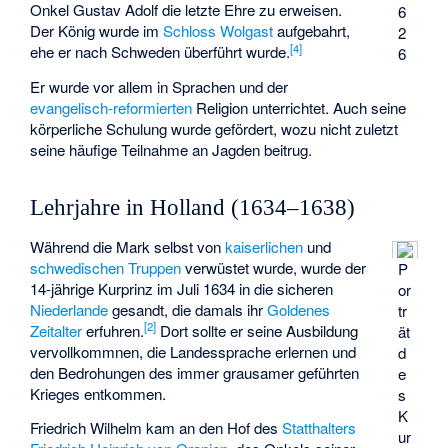
Onkel Gustav Adolf die letzte Ehre zu erweisen.
6
Der König wurde im
Schloss Wolgast
aufgebahrt,
2
[
4
]
ehe er nach Schweden überführt wurde.
6
Er wurde vor allem in Sprachen und der
evangelisch-reformierten
Religion unterrichtet. Auch seine
körperliche Schulung wurde gefördert, wozu nicht zuletzt
seine häufige Teilnahme an Jagden beitrug.
Lehrjahre in Holland (1634–1638)
Während die Mark selbst von
kaiserlichen
und
schwedischen Truppen
verwüstet wurde, wurde der
P
14-jährige Kurprinz im Juli 1634 in die sicheren
or
Niederlande
gesandt, die damals ihr
Goldenes
tr
[
2
]
Zeitalter
erfuhren.
Dort sollte er seine Ausbildung
ät
vervollkommnen, die Landessprache erlernen und
d
den Bedrohungen des immer grausamer geführten
e
Krieges entkommen.
s
K
Friedrich Wilhelm kam an den Hof des
Statthalters
ur