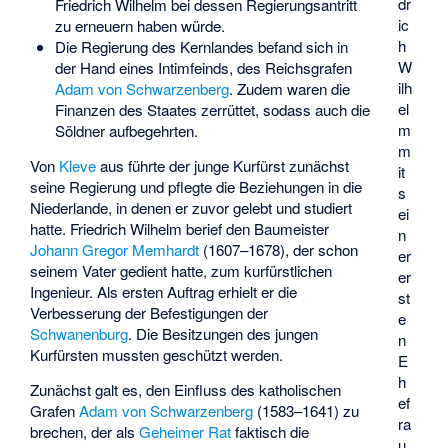
dr
Friedrich Wilhelm bei dessen Regierungsantritt
ic
zu erneuern haben würde.
h
Die Regierung des Kernlandes befand sich in
W
der Hand eines Intimfeinds, des Reichsgrafen
ilh
Adam von Schwarzenberg
. Zudem waren die
el
Finanzen des Staates zerrüttet, sodass auch die
m
Söldner aufbegehrten.
m
Von
Kleve
aus führte der junge Kurfürst zunächst
it
seine Regierung und pflegte die Beziehungen in die
s
Niederlande, in denen er zuvor gelebt und studiert
ei
hatte. Friedrich Wilhelm berief den Baumeister
n
Johann Gregor Memhardt
(1607–1678), der schon
er
seinem Vater gedient hatte, zum kurfürstlichen
er
Ingenieur. Als ersten Auftrag erhielt er die
st
Verbesserung der Befestigungen der
e
Schwanenburg
. Die Besitzungen des jungen
n
Kurfürsten mussten geschützt werden.
E
h
Zunächst galt es, den Einfluss des katholischen
ef
Grafen
Adam von Schwarzenberg
(1583–1641) zu
ra
brechen, der als
Geheimer Rat
faktisch die
u