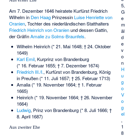
5,
Am 7. Dezember 1646 heiratete Kurfürst Friedrich
G
Wilhelm in
Den Haag
Prinzessin
Luise Henriette von
e
Oranien
, Tochter des niederländischen Statthalters
m
Friedrich Heinrich von Oranien
und dessen Gattin,
äl
der Gräfin
Amalie zu Solms-Braunfels
.
d
e
Wilhelm Heinrich (* 21. Mai 1648; † 24. Oktober
v
1649)
o
Karl Emil
, Kurprinz von Brandenburg
n
(* 16. Februar 1655; † 7. Dezember 1674)
H
Friedrich III./I.
, Kurfürst von Brandenburg, König
u
in Preußen (* 11. Juli 1657; † 25. Februar 1713)
g
Amalia (* 19. November 1664; † 1. Februar
o
1665)
V
Heinrich (* 19. November 1664; † 26. November
o
1664)
g
Ludwig
, Prinz von Brandenburg (* 8. Juli 1666; †
el
8. April 1687)
,
1
Aus zweiter Ehe
8