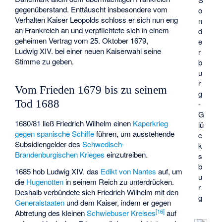
gegenüberstand. Enttäuscht insbesondere vom
o
Verhalten Kaiser Leopolds schloss er sich nun eng
n
an Frankreich an und verpflichtete sich in einem
d
geheimen Vertrag vom 25. Oktober 1679,
e
Ludwig XIV. bei einer neuen Kaiserwahl seine
r
Stimme zu geben.
b
u
r
Vom Frieden 1679 bis zu seinem
g
Tod 1688
-
G
1680/81 ließ Friedrich Wilhelm einen
Kaperkrieg
lü
gegen spanische Schiffe
führen, um ausstehende
c
Subsidiengelder des
Schwedisch-
k
Brandenburgischen Krieges
einzutreiben.
s
b
1685 hob Ludwig XIV. das
Edikt von Nantes
auf, um
u
die
Hugenotten
in seinem Reich zu unterdrücken.
r
Deshalb verbündete sich Friedrich Wilhelm mit den
g
Generalstaaten
und dem Kaiser, indem er gegen
[
16
]
Abtretung des kleinen
Schwiebuser Kreises
auf