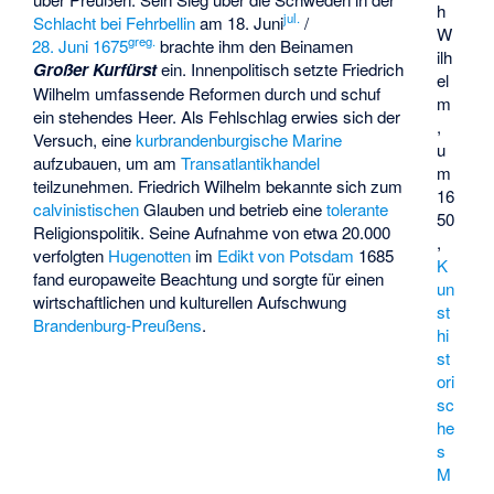
h
jul.
Schlacht bei Fehrbellin
am 18. Juni
/
W
greg.
28. Juni
1675
brachte ihm den Beinamen
ilh
Großer Kurfürst
ein. Innenpolitisch setzte Friedrich
el
Wilhelm umfassende Reformen durch und schuf
m
ein stehendes Heer. Als Fehlschlag erwies sich der
,
Versuch, eine
kurbrandenburgische Marine
u
aufzubauen, um am
Transatlantikhandel
m
teilzunehmen. Friedrich Wilhelm bekannte sich zum
16
calvinistischen
Glauben und betrieb eine
tolerante
50
Religionspolitik. Seine Aufnahme von etwa 20.000
,
verfolgten
Hugenotten
im
Edikt von Potsdam
1685
K
fand europaweite Beachtung und sorgte für einen
un
wirtschaftlichen und kulturellen Aufschwung
st
Brandenburg-Preußens
.
hi
st
ori
sc
he
s
M