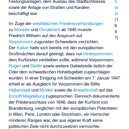
h
Festungsanlagen, dem Ausbau des Stadtschlosses
or
sowie der Anlage von Straßen und Kanälen
st
beschäftigt war.
(1
Im Zuge der
westfälischen Friedensverhandlungen
6
zu
Münster
und
Osnabrück
ab 1645 musste
4
Friedrich Wilhelm auf den Anspruch auf
7)
Vorpommern
zugunsten Schwedens verzichten.
Der
Kaiser
hatte sich bereits mit den europäischen
Großmächten darauf geeinigt, dass nur
Hinterpommern
dem Kurfürsten verbleiben sollte, während Vorpommern,
Rügen
und
Stettin
sowie weitere Gebietsteile östlich der
Oder dem schwedischen Hoheitsgebiet zugeschlagen
wurden. In einer Einigung mit Schweden am 7. Januar 1647
erhielt er als Ausgleich für Vorpommern die Stifte
Halberstadt
und
Minden
sowie die
Anwartschaft
auf das
Erzstift Magdeburg
zugesprochen. Dennoch dokumentierte
der Friedensschluss von 1648, dass der Kurfürst von
Brandenburg, verglichen mit den europäischen Potentaten
in Wien, Paris, London oder Stockholm, ein Herrscher
minderen Ranges war, der aus eigener Kraft seine
politischen Ziele nicht durchzusetzen vermochte.