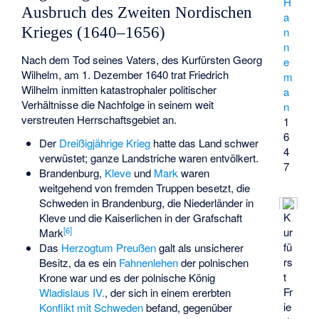
H
Ausbruch des Zweiten Nordischen
a
Krieges (1640–1656)
n
n
Nach dem Tod seines Vaters, des Kurfürsten Georg
e
Wilhelm, am 1. Dezember 1640 trat Friedrich
m
Wilhelm inmitten katastrophaler politischer
a
Verhältnisse die Nachfolge in seinem weit
n
verstreuten Herrschaftsgebiet an.
1
6
Der
Dreißigjährige Krieg
hatte das Land schwer
4
verwüstet; ganze Landstriche waren entvölkert.
7
Brandenburg,
Kleve
und
Mark
waren
weitgehend von fremden Truppen besetzt, die
Schweden in Brandenburg, die Niederländer in
K
Kleve und die Kaiserlichen in der Grafschaft
[
6
]
ur
Mark
fü
Das
Herzogtum Preußen
galt als unsicherer
rs
Besitz, da es ein
Fahnenlehen
der polnischen
t
Krone war und es der polnische König
Fr
Wladislaus IV.
, der sich in einem ererbten
ie
Konflikt mit Schweden
befand, gegenüber