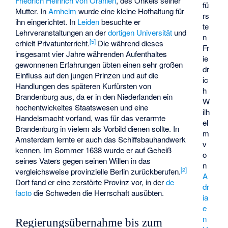
Friedrich Heinrich von Oranien
, des Onkels seiner
fü
Mutter. In
Arnheim
wurde eine kleine Hofhaltung für
rs
ihn eingerichtet. In
Leiden
besuchte er
te
Lehrveranstaltungen an der
dortigen Universität
und
n
[
5
]
erhielt Privatunterricht.
Die während dieses
Fr
insgesamt vier Jahre währenden Aufenthaltes
ie
gewonnenen Erfahrungen übten einen sehr großen
dr
Einfluss auf den jungen Prinzen und auf die
ic
Handlungen des späteren Kurfürsten von
h
Brandenburg aus, da er in den Niederlanden ein
W
hochentwickeltes Staatswesen und eine
ilh
Handelsmacht vorfand, was für das verarmte
el
Brandenburg in vielem als Vorbild dienen sollte. In
m
Amsterdam lernte er auch das Schiffsbauhandwerk
v
kennen. Im Sommer 1638 wurde er auf Geheiß
o
seines Vaters gegen seinen Willen in das
n
[
2
]
vergleichsweise provinzielle Berlin zurückberufen.
A
Dort fand er eine zerstörte Provinz vor, in der
de
dr
facto
die Schweden die Herrschaft ausübten.
ia
e
n
Regierungsübernahme bis zum