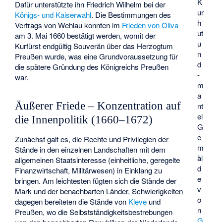
K
Dafür unterstützte ihn Friedrich Wilhelm bei der
ur
Königs- und Kaiserwahl
. Die Bestimmungen des
h
Vertrags von Wehlau konnten im
Frieden von Oliva
ut
am 3. Mai 1660 bestätigt werden, womit der
u
Kurfürst endgültig Souverän über das Herzogtum
n
Preußen wurde, was eine Grundvoraussetzung für
d
die spätere Gründung des Königreichs Preußen
-
war.
m
a
Äußerer Friede – Konzentration auf
nt
el
die Innenpolitik (1660–1672)
G
e
Zunächst galt es, die Rechte und Privilegien der
m
Stände in den einzelnen Landschaften mit dem
äl
allgemeinen Staatsinteresse (einheitliche, geregelte
d
Finanzwirtschaft, Militärwesen) in Einklang zu
e
bringen. Am leichtesten fügten sich die Stände der
v
Mark und der benachbarten Länder, Schwierigkeiten
o
dagegen bereiteten die Stände von
Kleve
und
n
Preußen, wo die Selbstständigkeitsbestrebungen
G