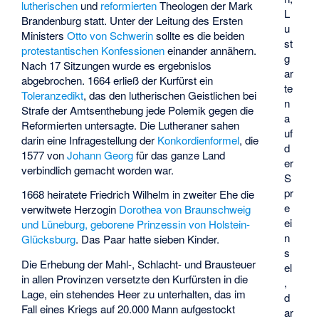
lutherischen
und
reformierten
Theologen der Mark
L
Brandenburg statt. Unter der Leitung des Ersten
u
Ministers
Otto von Schwerin
sollte es die beiden
st
protestantischen
Konfessionen
einander annähern.
g
Nach 17 Sitzungen wurde es ergebnislos
ar
abgebrochen. 1664 erließ der Kurfürst ein
te
Toleranzedikt
, das den lutherischen Geistlichen bei
n
Strafe der Amtsenthebung jede Polemik gegen die
a
Reformierten untersagte. Die Lutheraner sahen
uf
darin eine Infragestellung der
Konkordienformel
, die
d
1577 von
Johann Georg
für das ganze Land
er
verbindlich gemacht worden war.
S
pr
1668 heiratete Friedrich Wilhelm in zweiter Ehe die
e
verwitwete Herzogin
Dorothea von Braunschweig
ei
und Lüneburg, geborene Prinzessin von Holstein-
n
Glücksburg
. Das Paar hatte sieben Kinder.
s
Die Erhebung der Mahl-, Schlacht- und Brausteuer
el
in allen Provinzen versetzte den Kurfürsten in die
,
Lage, ein stehendes Heer zu unterhalten, das im
d
Fall eines Kriegs auf 20.000 Mann aufgestockt
ar