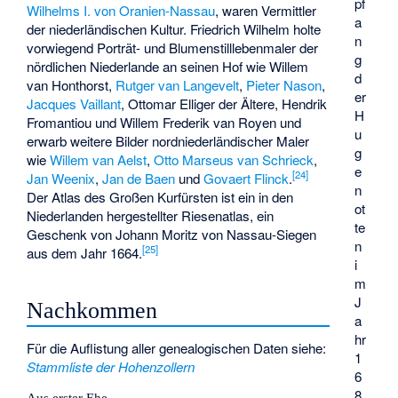
pf
Wilhelms I. von Oranien-Nassau
, waren Vermittler
a
der niederländischen Kultur. Friedrich Wilhelm holte
n
vorwiegend Porträt- und Blumenstilllebenmaler der
g
nördlichen Niederlande an seinen Hof wie
Willem
d
van Honthorst
,
Rutger van Langevelt
,
Pieter Nason
,
er
Jacques Vaillant
, Ottomar Elliger der Ältere, Hendrik
H
Fromantiou und
Willem Frederik van Royen
und
u
erwarb weitere Bilder nordniederländischer Maler
g
wie
Willem van Aelst
,
Otto Marseus van Schrieck
,
e
[
24
]
Jan Weenix
,
Jan de Baen
und
Govaert Flinck
.
n
Der
Atlas des Großen Kurfürsten
ist ein in den
ot
Niederlanden hergestellter Riesenatlas, ein
te
Geschenk von Johann Moritz von Nassau-Siegen
n
[
25
]
aus dem Jahr 1664.
i
m
J
Nachkommen
a
hr
Für die Auflistung aller genealogischen Daten siehe:
1
Stammliste der Hohenzollern
6
8
Aus erster Ehe