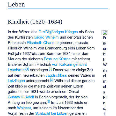
Leben
Kindheit (1620–1634)
In den Wirren des
Dreißigjährigen Krieges
als Sohn
des Kurfürsten
Georg Wilhelm
und der pfälzischen
Fr
Prinzessin
Elisabeth Charlotte
geboren, musste
ie
Friedrich Wilhelm von Brandenburg sein Leben vom
dr
Frühjahr 1627 bis zum Sommer 1634 hinter den
ic
Mauern der sicheren
Festung Küstrin
mit seinem
h
Erzieher Johann Friedrich
von Kalkum genannt
W
[
1
]
[
2
]
Leuchtmar
verbringen.
Davor war er einige Zeit
ilh
auf dem neu erbauten
Jagdschloss
seines Vaters in
el
[
3
]
Letzlingen
untergebracht.
Während dieser ganzen
m
Zeit blieb er die meiste Zeit von seinen Eltern
al
getrennt, nur 1631 wurde er seinem Onkel
s
Gustav II. Adolf
in Berlin vorgestellt, der ihn von
Ki
[
3
]
Anfang an lieb gewann.
Im Juni 1633 reiste er
n
nach
Wolgast
, um seinem im November des
d,
Vorjahres in der
Schlacht bei Lützen
gefallenen
1