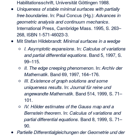
Habilitationsschrift, Universität Göttingen 1988.
Uniqueness of stable minimal surfaces with partially
free boundaries
. In: Paul Concus (Hg.):
Advances in
geometric analysis and continuum mechanics
.
International Press, Cambridge Mass. 1995, S. 263–
268,
ISBN 1-571-46023-3
.
Mit Stefan Hildebrandt:
Minimal surfaces in a wedge
I. Asymptotic expansions
. In:
Calculus of variations
and partial differential equations
. Band 5, 1997, S.
99–115.
II. The edge creeping phenomenon
. In:
Archiv der
Mathematik
. Band 69, 1997, 164–176.
III. Existence of graph solutions and some
uniqueness results
. In:
Journal für reine und
angewandte Mathematik
. Band 514, 1999, S. 71–
101.
IV. Hölder estimates of the Gauss map and a
Bernstein theorem
. In:
Calculus of variations and
partial differential equations
. Band 8, 1999, S. 71–
90.
Partielle Differentialgleichungen der Geometrie und der