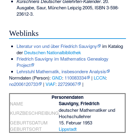
Kürschners Deutscher Gelehrten-Kalender
. 20.
Ausgabe, Saur, München Leipzig 2005,
ISBN 3-598-
23612-3
.
Weblinks
Literatur von und über Friedrich Sauvigny
im Katalog
der
Deutschen Nationalbibliothek
Friedrich Sauvigny im Mathematics Genealogy
Project
Lehrstuhl Mathematik, insbesondere Analysis
Normdaten (Person):
GND
:
110083334
|
LCCN
:
no2006120733
|
VIAF
:
22729067
|
Personendaten
Sauvigny, Friedrich
NAME
deutscher Mathematiker und
KURZBESCHREIBUNG
Hochschullehrer
GEBURTSDATUM
15. Februar 1953
GEBURTSORT
Lippstadt