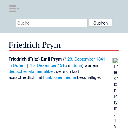
Friedrich Prym
Friedrich (Fritz) Emil Prym
(*
28. September
1841
in
Düren
; †
15. Dezember
1915
in
Bonn
) war ein
Fr
deutscher
Mathematiker
, der sich fast
ie
ausschließlich mit
Funktionentheorie
beschäftigte.
dr
ic
h
P
ry
m
,
1
9