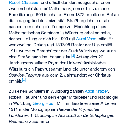
Rudolf Clausius
) und erhielt den dort neugeschaffenen
zweiten Lehrstuhl für Mathematik, den er bis zu seiner
Emeritierung 1909 innehatte. Einen 1872 erhaltenen Ruf an
die neu gegründete Universität Straßburg lehnte er ab,
nachdem er schon die Zusage zur Einrichtung eines
Mathematischen Seminars in Würzburg erhalten hatte,
dessen Leitung er sich bis 1903 mit
Aurel Voss
teilte. Er
war zweimal Dekan und 1897/98 Rektor der Universität.
1911 wurde er Ehrenbürger der Stadt Würzburg, wo auch
[2]
eine Straße nach ihm benannt ist.
Anfang des 20.
Jahrhunderts stiftete Prym der Universitätsbibliothek
Würzburg ein Papyrussammlung, die unter anderem den
Sosylos
-Papyrus
aus dem 2. Jahrhundert vor Christus
[3]
enthält.
Zu seinen Schülern in Würzburg zählten
Adolf Krazer
,
Robert Haußner und sein enger Mitarbeiter und Nachfolger
in Würzburg
Georg Rost
. Mit ihm fasste er seine Arbeiten
1911 in der Monographie
Theorie der Prymschen
Funktionen 1. Ordnung im Anschluß an die Schöpfungen
Riemanns
zusammen.