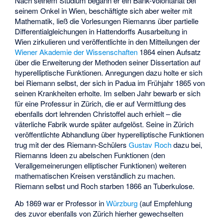
Nach seinem Studium begann er ein Bank-Volontariat bei
seinem Onkel in Wien, beschäftigte sich aber weiter mit
Mathematik, ließ die Vorlesungen Riemanns über partielle
Differentialgleichungen in Hattendorffs Ausarbeitung in
Wien zirkulieren und veröffentlichte in den Mitteilungen der
Wiener Akademie der Wissenschaften
1864 einen Aufsatz
über die Erweiterung der Methoden seiner Dissertation auf
hyperelliptische Funktionen. Anregungen dazu holte er sich
bei Riemann selbst, der sich in Padua im Frühjahr 1865 von
seinen Krankheiten erholte. Im selben Jahr bewarb er sich
für eine Professur in Zürich, die er auf Vermittlung des
ebenfalls dort lehrenden Christoffel auch erhielt – die
väterliche Fabrik wurde später aufgelöst. Seine in Zürich
veröffentlichte Abhandlung über hyperelliptische Funktionen
trug mit der des Riemann-Schülers
Gustav Roch
dazu bei,
Riemanns Ideen zu abelschen Funktionen (den
Verallgemeinerungen elliptischer Funktionen) weiteren
mathematischen Kreisen verständlich zu machen.
Riemann selbst und Roch starben 1866 an Tuberkulose.
Ab 1869 war er Professor in
Würzburg
(auf Empfehlung
des zuvor ebenfalls von Zürich hierher gewechselten