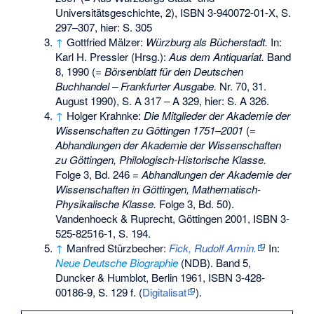
Universitätsgeschichte, 2),
ISBN 3-940072-01-X
, S.
297–307, hier: S. 305
↑
Gottfried Mälzer:
Würzburg als Bücherstadt.
In:
Karl H. Pressler (Hrsg.):
Aus dem Antiquariat.
Band
8, 1990 (=
Börsenblatt für den Deutschen
Buchhandel – Frankfurter Ausgabe.
Nr. 70, 31.
August 1990), S. A 317 – A 329, hier: S. A 326.
↑
Holger Krahnke:
Die Mitglieder der Akademie der
Wissenschaften zu Göttingen 1751–2001
(=
Abhandlungen der Akademie der Wissenschaften
zu Göttingen, Philologisch-Historische Klasse.
Folge 3, Bd. 246 =
Abhandlungen der Akademie der
Wissenschaften in Göttingen, Mathematisch-
Physikalische Klasse.
Folge 3, Bd. 50).
Vandenhoeck & Ruprecht, Göttingen 2001,
ISBN 3-
525-82516-1
, S. 194.
↑
Manfred Stürzbecher:
Fick, Rudolf Armin.
In:
Neue Deutsche Biographie
(NDB). Band 5,
Duncker & Humblot, Berlin 1961,
ISBN 3-428-
00186-9
, S. 129 f. (
Digitalisat
).