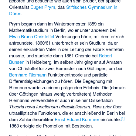
geboren und besuchte wie auch sein Bruder, der spätere
Orientalist
Eugen Prym
, das
Stiftisches Gymnasium in
Düren
.
Prym begann dann im Wintersemester 1859 ein
Mathematikstudium in Berlin, wo er unter anderem bei
Elwin Bruno Christoffel
Vorlesungen hörte, mit dem er sich
anfreundete. 1860/61 unterbrach er sein Studium, da er
seinen erkrankten Vater in der Leitung der Fabrik vertreten
musste, und studierte dann 1861 Chemie bei
Robert
Bunsen
in Heidelberg. Im selben Jahr ging er auf Anraten
von Christoffel für zwei Semester nach Göttingen, um bei
Bernhard Riemann
Funktionentheorie und partielle
Differentialgleichungen zu hören. Die Begegnung mit
Riemann wurde zu einem prägenden Erlebnis. Die (damals
über Göttingen hinaus wenig verbreiteten) Methoden
Riemanns verwendete er auch in seiner Dissertation
Theoria nova functionum ultraellipticarum. Pars prior
über
ultraelliptische Funktionen, die er anschließend in Berlin bei
[1]
dem Zahlentheoretiker
Ernst Eduard Kummer
einreichte.
1863 erfolgte die Promotion mit Bestnoten.