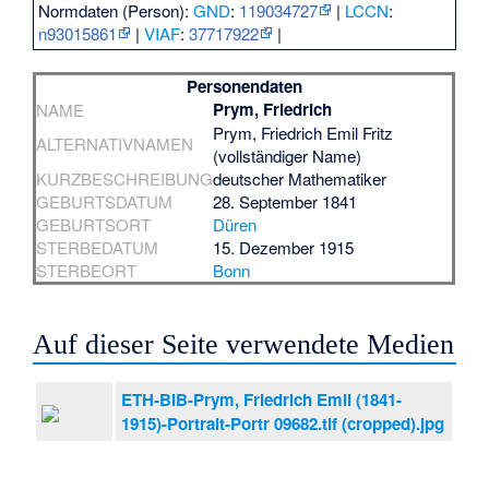
Normdaten (Person):
GND
:
119034727
|
LCCN
:
n93015861
|
VIAF
:
37717922
|
Personendaten
Prym, Friedrich
NAME
Prym, Friedrich Emil Fritz
ALTERNATIVNAMEN
(vollständiger Name)
KURZBESCHREIBUNG
deutscher Mathematiker
GEBURTSDATUM
28. September 1841
GEBURTSORT
Düren
STERBEDATUM
15. Dezember 1915
STERBEORT
Bonn
Auf dieser Seite verwendete Medien
ETH-BIB-Prym, Friedrich Emil (1841-
1915)-Portrait-Portr 09682.tif (cropped).jpg