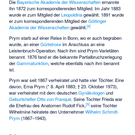
Die
Bayerische Akademie der Wissenschaften
ernannte
ihn 1872 zum korrespondierenden Mitglied. Im Jahr 1883
wurde er zum Mitglied der
Leopoldina
gewählt. 1891 wurde
er zum korrespondierenden Mitglied der
Göttinger
[4]
Akademie der Wissenschaften
gewählt.
Prym starb auf einer Reise in Bonn, wo er auch begraben
wurde, an einer
Gürtelrose
im Anschluss an eine
Leistenbruch-Operation. Nach ihm sind Prym-Varietäten
benannt. 1876 fand er die bekannte Partialbruchzerlegung
der
Gammafunktion
, welche ebenfalls nach ihm benannt
ist.
Prym war seit 1867 verheiratet und hatte vier Töchter. Eine
davon, Erna Prym (* 8. April 1883; † 23. Oktober 1973),
war verheiratet mit dem deutschen
Gynäkologen
und
Geburtshelfer
Otto von Franqué
. Seine Tochter Frieda war
[5]
die Ehefrau des Anatomen
Rudolf Fick
,
seine Tochter
Wilhelmine heiratete den Unternehmer
Wilhelm Schmitt-
Prym
(1867–1943).