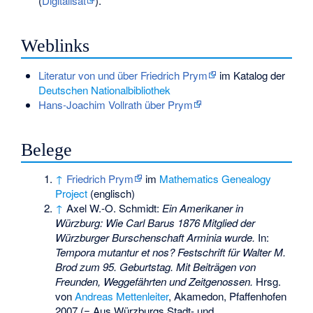
(
Digitalisat
).
Weblinks
Literatur von und über Friedrich Prym
im Katalog der
Deutschen Nationalbibliothek
Hans-Joachim Vollrath über Prym
Belege
↑
Friedrich Prym
im
Mathematics Genealogy
Project
(englisch)
↑
Axel W.-O. Schmidt:
Ein Amerikaner in
Würzburg: Wie Carl Barus 1876 Mitglied der
Würzburger Burschenschaft Arminia wurde.
In:
Tempora mutantur et nos? Festschrift für Walter M.
Brod zum 95. Geburtstag. Mit Beiträgen von
Freunden, Weggefährten und Zeitgenossen.
Hrsg.
von
Andreas Mettenleiter
, Akamedon, Pfaffenhofen
2007 (= Aus Würzburgs Stadt- und