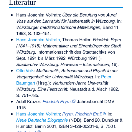
Literatur
Hans-Joachim Vollrath:
Über die Berufung von Aurel
Voss auf den Lehrstuhl für Mathematik in Würzburg.
In:
Würzburger medizinhistorische Mitteilungen
, Band 11,
1993, S. 133–151.
Hans-Joachim Vollrath
, Thomas Heiler:
Friedrich Prym
(1841–1915): Mathematiker und Ehrenbürger der Stadt
Würzburg.
Informationsschrift des Stadtarchivs von
Sept. 1991 bis März 1992, Würzburg 1991 (=
Stadtarchiv Würzburg. Hinweise – Informationen
, 16).
Otto Volk
:
Mathematik, Astronomie und Physik in der
Vergangenheit der Universität Würzburg.
In:
Peter
Baumgart
(Hrsg.):
Vierhundert Jahre Universität
Würzburg. Eine Festschrift.
Neustadt a.d. Aisch 1982,
S. 751–785.
Adolf Krazer:
Friedrich Prym.
Jahresbericht DMV
1915
Hans-Joachim Vollrath
:
Prym, Friedrich Emil.
In:
Neue Deutsche Biographie
(NDB). Band 20, Duncker &
Humblot, Berlin 2001,
ISBN 3-428-00201-6
, S. 750 f.