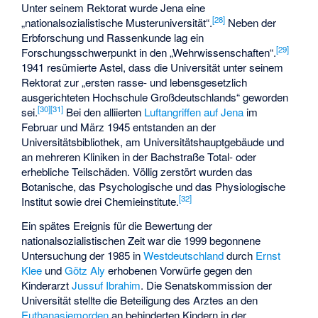
Unter seinem Rektorat wurde Jena eine
[
28
]
„nationalsozialistische Musteruniversität“.
Neben der
Erbforschung und Rassenkunde lag ein
[
29
]
Forschungsschwerpunkt in den „Wehrwissenschaften“.
1941 resümierte Astel, dass die Universität unter seinem
Rektorat zur „ersten rasse- und lebensgesetzlich
ausgerichteten Hochschule Großdeutschlands“ geworden
[
30
]
[
31
]
sei.
Bei den alliierten
Luftangriffen auf Jena
im
Februar und März 1945 entstanden an der
Universitätsbibliothek, am Universitätshauptgebäude und
an mehreren Kliniken in der Bachstraße Total- oder
erhebliche Teilschäden. Völlig zerstört wurden das
Botanische, das Psychologische und das Physiologische
[
32
]
Institut sowie drei Chemieinstitute.
Ein spätes Ereignis für die Bewertung der
nationalsozialistischen Zeit war die 1999 begonnene
Untersuchung der 1985 in
Westdeutschland
durch
Ernst
Klee
und
Götz Aly
erhobenen Vorwürfe gegen den
Kinderarzt
Jussuf Ibrahim
. Die Senatskommission der
Universität stellte die Beteiligung des Arztes an den
Euthanasiemorden
an behinderten Kindern in der