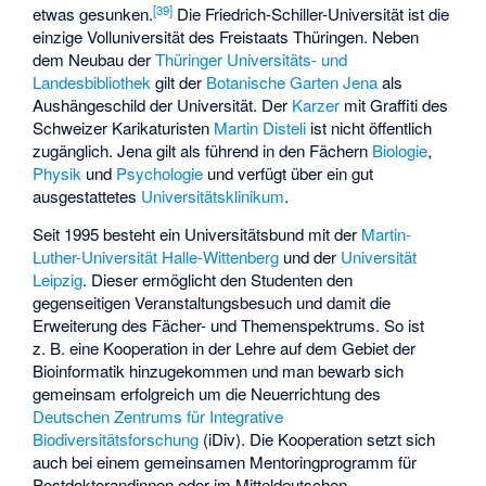
[
39
]
etwas gesunken.
Die Friedrich-Schiller-Universität ist die
einzige Volluniversität des Freistaats Thüringen. Neben
dem Neubau der
Thüringer Universitäts- und
Landesbibliothek
gilt der
Botanische Garten Jena
als
Aushängeschild der Universität. Der
Karzer
mit Graffiti des
Schweizer Karikaturisten
Martin Disteli
ist nicht öffentlich
zugänglich. Jena gilt als führend in den Fächern
Biologie
,
Physik
und
Psychologie
und verfügt über ein gut
ausgestattetes
Universitätsklinikum
.
Seit 1995 besteht ein Universitätsbund mit der
Martin-
Luther-Universität Halle-Wittenberg
und der
Universität
Leipzig
. Dieser ermöglicht den Studenten den
gegenseitigen Veranstaltungsbesuch und damit die
Erweiterung des Fächer- und Themenspektrums. So ist
z. B. eine Kooperation in der Lehre auf dem Gebiet der
Bioinformatik hinzugekommen und man bewarb sich
gemeinsam erfolgreich um die Neuerrichtung des
Deutschen Zentrums für Integrative
Biodiversitätsforschung
(iDiv). Die Kooperation setzt sich
auch bei einem gemeinsamen Mentoringprogramm für
Postdoktorandinnen oder im
Mitteldeutschen