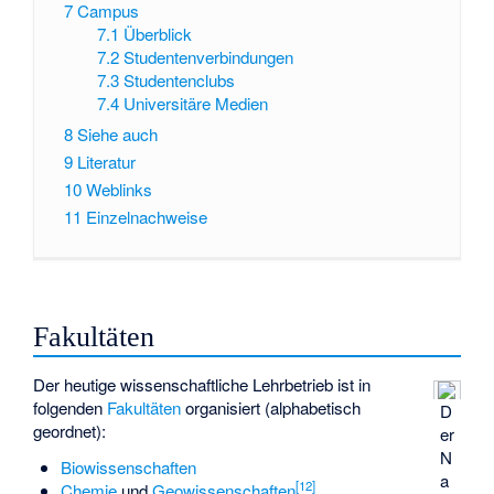
7
Campus
7.1
Überblick
7.2
Studentenverbindungen
7.3
Studentenclubs
7.4
Universitäre Medien
8
Siehe auch
9
Literatur
10
Weblinks
11
Einzelnachweise
Fakultäten
Der heutige wissenschaftliche Lehrbetrieb ist in
folgenden
Fakultäten
organisiert (alphabetisch
D
geordnet):
er
N
Biowissenschaften
a
[
12
]
Chemie
und
Geowissenschaften