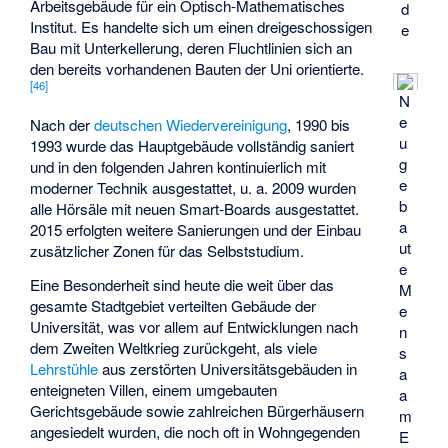
Arbeitsgebäude für ein Optisch-Mathematisches
d
Institut. Es handelte sich um einen dreigeschossigen
e
Bau mit Unterkellerung, deren Fluchtlinien sich an
den bereits vorhandenen Bauten der Uni orientierte.
[
46
]
N
e
Nach der
deutschen Wiedervereinigung
, 1990 bis
u
1993 wurde das Hauptgebäude vollständig saniert
g
und in den folgenden Jahren kontinuierlich mit
e
moderner Technik ausgestattet, u. a. 2009 wurden
b
alle Hörsäle mit neuen Smart-Boards ausgestattet.
a
2015 erfolgten weitere Sanierungen und der Einbau
ut
zusätzlicher Zonen für das Selbststudium.
e
Eine Besonderheit sind heute die weit über das
M
gesamte Stadtgebiet verteilten Gebäude der
e
Universität, was vor allem auf Entwicklungen nach
n
dem Zweiten Weltkrieg zurückgeht, als viele
s
Lehrstühle
aus zerstörten Universitätsgebäuden in
a
enteigneten Villen, einem umgebauten
a
Gerichtsgebäude sowie zahlreichen Bürgerhäusern
m
angesiedelt wurden, die noch oft in Wohngegenden
E