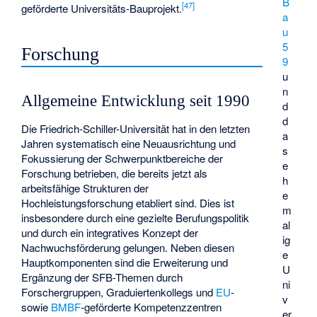
B
[
47
]
geförderte Universitäts-Bauprojekt.
a
u
5
Forschung
9
u
n
Allgemeine Entwicklung seit 1990
d
d
Die Friedrich-Schiller-Universität hat in den letzten
a
Jahren systematisch eine Neuausrichtung und
s
Fokussierung der Schwerpunktbereiche der
e
Forschung betrieben, die bereits jetzt als
h
arbeitsfähige Strukturen der
e
Hochleistungsforschung etabliert sind. Dies ist
m
insbesondere durch eine gezielte Berufungspolitik
al
und durch ein integratives Konzept der
ig
Nachwuchsförderung gelungen. Neben diesen
e
Hauptkomponenten sind die Erweiterung und
U
Ergänzung der SFB-Themen durch
ni
Forschergruppen, Graduiertenkollegs und
EU
-
v
sowie
BMBF
-geförderte Kompetenzzentren
er