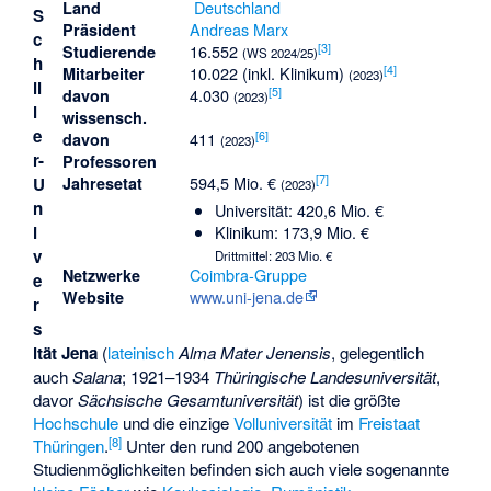
Deutschland
Land
S
Andreas Marx
Präsident
c
[
3
]
16.552
Studierende
(WS 2024/25)
h
[
4
]
10.022 (inkl. Klinikum)
Mitarbeiter
(2023)
il
[
5
]
4.030
davon
(2023)
l
wissensch.
e
[
6
]
411
davon
(2023)
r-
Professoren
[
7
]
594,5 Mio. €
U
Jahresetat
(2023)
n
Universität: 420,6 Mio. €
Klinikum: 173,9 Mio. €
i
v
Drittmittel: 203 Mio. €
Coimbra-Gruppe
Netzwerke
e
www.uni-jena.de
Website
r
s
ität Jena
(
lateinisch
Alma Mater Jenensis
, gelegentlich
auch
Salana
; 1921–1934
Thüringische Landesuniversität
,
davor
Sächsische Gesamtuniversität
) ist die größte
Hochschule
und die einzige
Volluniversität
im
Freistaat
[
8
]
Thüringen
.
Unter den rund 200 angebotenen
Studienmöglichkeiten befinden sich auch viele sogenannte