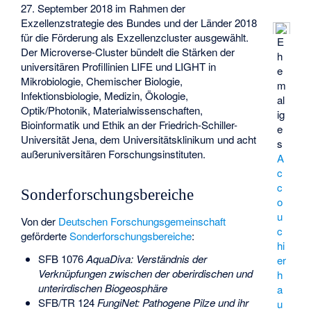
27. September 2018 im Rahmen der
Exzellenzstrategie des Bundes und der Länder 2018
für die Förderung als Exzellenzcluster ausgewählt.
E
Der Microverse-Cluster bündelt die Stärken der
h
universitären Profillinien LIFE und LIGHT in
e
Mikrobiologie, Chemischer Biologie,
m
Infektionsbiologie, Medizin, Ökologie,
al
Optik/Photonik, Materialwissenschaften,
ig
Bioinformatik und Ethik an der Friedrich-Schiller-
e
Universität Jena, dem Universitätsklinikum und acht
s
außeruniversitären Forschungsinstituten.
A
c
c
Sonderforschungsbereiche
o
u
Von der
Deutschen Forschungsgemeinschaft
c
geförderte
Sonderforschungsbereiche
:
hi
SFB 1076
AquaDiva: Verständnis der
er
Verknüpfungen zwischen der oberirdischen und
h
unterirdischen Biogeosphäre
a
SFB/TR 124
FungiNet: Pathogene Pilze und ihr
u