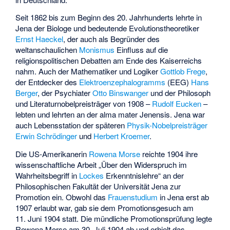
Seit 1862 bis zum Beginn des 20. Jahrhunderts lehrte in
Jena der Biologe und bedeutende Evolutionstheoretiker
Ernst Haeckel
, der auch als Begründer des
weltanschaulichen
Monismus
Einfluss auf die
religionspolitischen Debatten am Ende des Kaiserreichs
nahm. Auch der Mathematiker und Logiker
Gottlob Frege
,
der Entdecker des
Elektroenzephalogramms
(EEG)
Hans
Berger
, der Psychiater
Otto Binswanger
und der Philosoph
und Literaturnobelpreisträger von 1908 –
Rudolf Eucken
–
lebten und lehrten an der alma mater Jenensis. Jena war
auch Lebensstation der späteren
Physik-Nobelpreisträger
Erwin Schrödinger
und
Herbert Kroemer
.
Die US-Amerikanerin
Rowena Morse
reichte 1904 ihre
wissenschaftliche Arbeit „Über den Widerspruch im
Wahrheitsbegriff in
Lockes
Erkenntnislehre“ an der
Philosophischen Fakultät der Universität Jena zur
Promotion ein. Obwohl das
Frauenstudium
in Jena erst ab
1907 erlaubt war, gab sie dem Promotionsgesuch am
11. Juni 1904 statt. Die mündliche Promotionsprüfung legte
Rowena Morse am 30. Juli 1904 ab und erhielt das