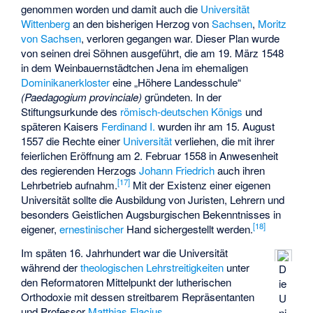
genommen worden und damit auch die
Universität
Wittenberg
an den bisherigen Herzog von
Sachsen
,
Moritz
von Sachsen
, verloren gegangen war. Dieser Plan wurde
von seinen drei Söhnen ausgeführt, die am 19. März 1548
in dem Weinbauernstädtchen Jena im ehemaligen
Dominikanerkloster
eine „Höhere Landesschule“
(Paedagogium provinciale)
gründeten. In der
Stiftungsurkunde des
römisch-deutschen Königs
und
späteren Kaisers
Ferdinand I.
wurden ihr am 15. August
1557 die Rechte einer
Universität
verliehen, die mit ihrer
feierlichen Eröffnung am 2. Februar 1558 in Anwesenheit
des regierenden Herzogs
Johann Friedrich
auch ihren
[
17
]
Lehrbetrieb aufnahm.
Mit der Existenz einer eigenen
Universität sollte die Ausbildung von Juristen, Lehrern und
besonders Geistlichen
Augsburgischen Bekenntnisses
in
[
18
]
eigener,
ernestinischer
Hand sichergestellt werden.
Im späten 16. Jahrhundert war die Universität
während der
theologischen Lehrstreitigkeiten
unter
D
den Reformatoren Mittelpunkt der lutherischen
ie
Orthodoxie mit dessen streitbarem Repräsentanten
U
und Professor
Matthias Flacius
.
ni