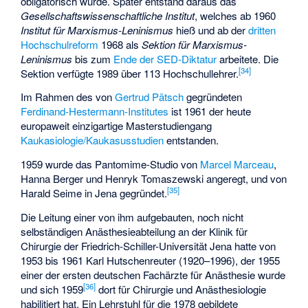
obligatorisch wurde. Später entstand daraus das
Gesellschaftswissenschaftliche Institut
, welches ab 1960
Institut für Marxismus-Leninismus
hieß und ab der
dritten
Hochschulreform
1968 als
Sektion für Marxismus-
Leninismus
bis zum
Ende der SED-Diktatur
arbeitete. Die
[
34
]
Sektion verfügte 1989 über 113 Hochschullehrer.
Im Rahmen des von
Gertrud Pätsch
gegründeten
Ferdinand-Hestermann-Institutes
ist 1961 der heute
europaweit einzigartige Masterstudiengang
Kaukasiologie/Kaukasusstudien
entstanden.
1959 wurde das Pantomime-Studio von
Marcel Marceau
,
Hanna Berger und Henryk Tomaszewski angeregt, und von
[
35
]
Harald Seime in Jena gegründet.
Die Leitung einer von ihm aufgebauten, noch nicht
selbständigen Anästhesieabteilung an der Klinik für
Chirurgie der Friedrich-Schiller-Universität Jena hatte von
1953 bis 1961 Karl Hutschenreuter (1920–1996), der 1955
einer der ersten deutschen Fachärzte für Anästhesie wurde
[
36
]
und sich 1959
dort für Chirurgie und Anästhesiologie
habilitiert hat. Ein Lehrstuhl für die 1978 gebildete