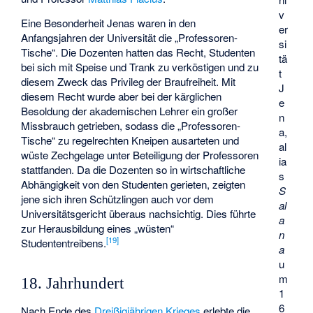
v
Eine Besonderheit Jenas waren in den
er
Anfangsjahren der Universität die „Professoren-
si
Tische“. Die Dozenten hatten das Recht, Studenten
tä
bei sich mit Speise und Trank zu verköstigen und zu
t
diesem Zweck das Privileg der Braufreiheit. Mit
J
diesem Recht wurde aber bei der kärglichen
e
Besoldung der akademischen Lehrer ein großer
n
Missbrauch getrieben, sodass die „Professoren-
a,
Tische“ zu regelrechten Kneipen ausarteten und
al
wüste Zechgelage unter Beteiligung der Professoren
ia
stattfanden. Da die Dozenten so in wirtschaftliche
s
Abhängigkeit von den Studenten gerieten, zeigten
S
jene sich ihren Schützlingen auch vor dem
al
Universitätsgericht überaus nachsichtig. Dies führte
a
zur Herausbildung eines „wüsten“
n
[
19
]
Studententreibens.
a
u
m
18. Jahrhundert
1
6
Nach Ende des
Dreißigjährigen Krieges
erlebte die