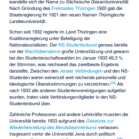
wandelte sich der Name zu
Sächsische Gesamtuniversität
.
Nach Gründung des
Freistaates Thüringen
1920 gab die
Staatsregierung ihr 1921 den neuen Namen
Thüringische
Landesuniversität
.
Schon seit 1932 regierte im Land Thüringen eine
Koalitionsregierung unter Beteiligung der
Nationalsozialisten. Der
NS-Studentenbund
genoss bereits
vor der
Machtübernahme
große Unterstützung und gewann
bei den Studentenschaftswahlen im Januar 1933 49,3 %
der Stimmen, was reichsweit das zweitbeste Ergebnis
darstellte. Zwischen den
Jenaer Verbindungen
und den NS-
Studenten waren seinerzeit weit reichende personelle und
[
24
]
ideologische Übereinstimmungen zu verzeichnen.
Als
nach 1933 alle anderen Studentenvereinigungen aufgelöst
wurden, traten viele Verbindungsmitglieder in den NS-
Studentenbund über.
Zahlreiche Professoren und andere Lehrkräfte mussten die
Universität bereits 1933 aufgrund des
Gesetzes zur
Wiederherstellung des Berufsbeamtentums
verlassen.
Insgesamt verlor die Universität Jena durch politisch
[
25
]