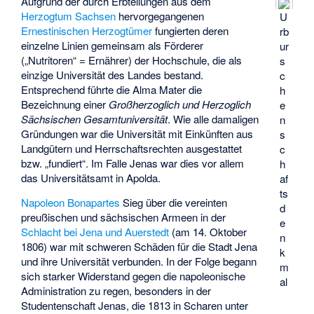
Aufgrund der durch Erbteilungen aus dem
Herzogtum Sachsen
hervorgegangenen
U
Ernestinischen Herzogtümer
fungierten deren
rb
einzelne Linien gemeinsam als Förderer
ur
(„Nutritoren“ = Ernährer) der Hochschule, die als
s
einzige Universität des Landes bestand.
c
Entsprechend führte die Alma Mater die
h
Bezeichnung einer
Großherzoglich und Herzoglich
e
Sächsischen Gesamtuniversität
. Wie alle damaligen
n
Gründungen war die Universität mit Einkünften aus
s
Landgütern und Herrschaftsrechten ausgestattet
c
bzw. „fundiert“. Im Falle Jenas war dies vor allem
h
das Universitätsamt in Apolda.
af
ts
Napoleon Bonapartes
Sieg über die vereinten
d
preußischen und sächsischen Armeen in der
e
Schlacht bei Jena und Auerstedt
(am 14. Oktober
n
1806) war mit schweren Schäden für die Stadt Jena
k
und ihre Universität verbunden. In der Folge begann
m
sich starker Widerstand gegen die napoleonische
al
Administration zu regen, besonders in der
Studentenschaft Jenas, die 1813 in Scharen unter