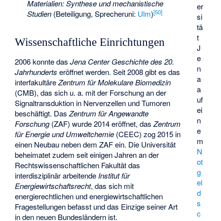
Materialien: Synthese und mechanistische
er
[
50
]
Studien
(Beteiligung, Sprecheruni:
Ulm
)
si
tä
t
Wissenschaftliche Einrichtungen
J
e
2006 konnte das
Jena Center Geschichte des 20.
n
Jahrhunderts
eröffnet werden. Seit 2008 gibt es das
a
interfakultäre
Zentrum für Molekulare Biomedizin
a
(CMB), das sich u. a. mit der Forschung an der
uf
Signaltransduktion in Nervenzellen und Tumoren
ei
beschäftigt. Das
Zentrum für Angewandte
n
Forschung
(ZAF) wurde 2014 eröffnet, das
Zentrum
e
für Energie und Umweltchemie
(CEEC) zog 2015 in
m
einen Neubau neben dem ZAF ein. Die Universität
N
beheimatet zudem seit einigen Jahren an der
ot
Rechtswissenschaftlichen Fakultät das
g
interdisziplinär arbeitende
Institut für
el
Energiewirtschaftsrecht
, das sich mit
d
energierechtlichen und energiewirtschaftlichen
s
Fragestellungen befasst und das Einzige seiner Art
c
in den neuen Bundesländern ist.