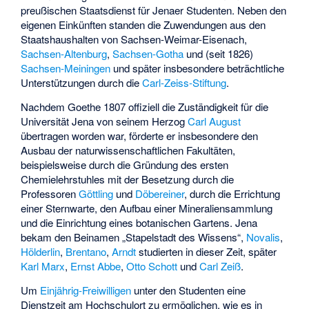
preußischen Staatsdienst für Jenaer Studenten. Neben den
eigenen Einkünften standen die Zuwendungen aus den
Staatshaushalten von Sachsen-Weimar-Eisenach,
Sachsen-Altenburg
,
Sachsen-Gotha
und (seit 1826)
Sachsen-Meiningen
und später insbesondere beträchtliche
Unterstützungen durch die
Carl-Zeiss-Stiftung
.
Nachdem Goethe 1807 offiziell die Zuständigkeit für die
Universität Jena von seinem Herzog
Carl August
übertragen worden war, förderte er insbesondere den
Ausbau der naturwissenschaftlichen Fakultäten,
beispielsweise durch die Gründung des ersten
Chemielehrstuhles mit der Besetzung durch die
Professoren
Göttling
und
Döbereiner
, durch die Errichtung
einer Sternwarte, den Aufbau einer Mineraliensammlung
und die Einrichtung eines botanischen Gartens. Jena
bekam den Beinamen „Stapelstadt des Wissens“,
Novalis
,
Hölderlin
,
Brentano
,
Arndt
studierten in dieser Zeit, später
Karl Marx
,
Ernst Abbe
,
Otto Schott
und
Carl Zeiß
.
Um
Einjährig-Freiwilligen
unter den Studenten eine
Dienstzeit am Hochschulort zu ermöglichen, wie es in