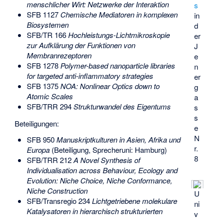
menschlicher Wirt: Netzwerke der Interaktion
s
SFB 1127
Chemische Mediatoren in komplexen
in
Biosystemen
d
SFB/TR 166
Hochleistungs-Lichtmikroskopie
er
zur Aufklärung der Funktionen von
J
Membranrezeptoren
e
SFB 1278
Polymer-based nanoparticle libraries
n
for targeted anti-inflammatory strategies
er
SFB 1375
NOA: Nonlinear Optics down to
g
Atomic Scales
a
SFB/TRR 294
Strukturwandel des Eigentums
s
s
Beteiligungen:
e
N
SFB 950
Manuskriptkulturen in Asien, Afrika und
r.
Europa
(Beteiligung, Sprecheruni: Hamburg)
8
SFB/TRR 212
A Novel Synthesis of
Individualisation across Behaviour, Ecology and
Evolution: Niche Choice, Niche Conformance,
Niche Construction
U
SFB/Transregio 234
Lichtgetriebene molekulare
ni
Katalysatoren in hierarchisch strukturierten
v