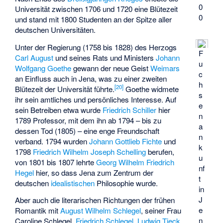
0
Universität zwischen 1706 und 1720 eine Blütezeit
0
und stand mit 1800 Studenten an der Spitze aller
deutschen Universitäten.
Unter der Regierung (1758 bis 1828) des Herzogs
F
Carl August
und seines Rats und Ministers
Johann
u
Wolfgang Goethe
gewann der neue Geist
Weimars
c
an Einfluss auch in Jena, was zu einer zweiten
h
[
20
]
Blütezeit der Universität führte.
Goethe widmete
s
ihr sein amtliches und persönliches Interesse. Auf
e
sein Betreiben etwa wurde
Friedrich Schiller
hier
n
1789 Professor, mit dem ihn ab 1794 – bis zu
a
dessen Tod (1805) – eine enge Freundschaft
n
verband. 1794 wurden
Johann Gottlieb Fichte
und
k
1798
Friedrich Wilhelm Joseph Schelling
berufen,
u
von 1801 bis 1807 lehrte
Georg Wilhelm Friedrich
nf
Hegel
hier, so dass Jena zum Zentrum der
t
deutschen
idealistischen
Philosophie wurde.
in
J
Aber auch die literarischen Richtungen der frühen
e
Romantik mit
August Wilhelm Schlegel
, seiner Frau
n
Caroline Schlegel
,
Friedrich Schlegel
,
Ludwig Tieck
,