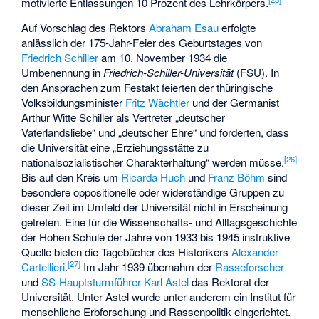
motivierte Entlassungen 10 Prozent des Lehrkörpers.
Auf Vorschlag des Rektors
Abraham Esau
erfolgte
anlässlich der 175-Jahr-Feier des Geburtstages von
Friedrich Schiller
am 10. November 1934 die
Umbenennung in
Friedrich-Schiller-Universität
(FSU). In
den Ansprachen zum Festakt feierten der thüringische
Volksbildungsminister
Fritz Wächtler
und der Germanist
Arthur Witte
Schiller als Vertreter „deutscher
Vaterlandsliebe“ und „deutscher Ehre“ und forderten, dass
die Universität eine „Erziehungsstätte zu
[
26
]
nationalsozialistischer Charakterhaltung“ werden müsse.
Bis auf den Kreis um
Ricarda Huch
und
Franz Böhm
sind
besondere oppositionelle oder widerständige Gruppen zu
dieser Zeit im Umfeld der Universität nicht in Erscheinung
getreten. Eine für die Wissenschafts- und Alltagsgeschichte
der Hohen Schule der Jahre von 1933 bis 1945 instruktive
Quelle bieten die Tagebücher des Historikers
Alexander
[
27
]
Cartellieri
.
Im Jahr 1939 übernahm der
Rasseforscher
und
SS-Hauptsturmführer
Karl Astel
das Rektorat der
Universität. Unter Astel wurde unter anderem ein Institut für
menschliche Erbforschung und Rassenpolitik eingerichtet.