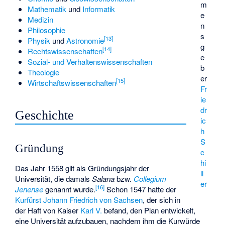
m
Mathematik
und
Informatik
e
Medizin
n
Philosophie
s
[
13
]
Physik
und
Astronomie
g
[
14
]
Rechtswissenschaften
e
Sozial- und Verhaltenswissenschaften
b
Theologie
er
[
15
]
Wirtschaftswissenschaften
Fr
ie
dr
Geschichte
ic
h
S
Gründung
c
hi
Das Jahr 1558 gilt als Gründungsjahr der
ll
Universität, die damals
Salana
bzw.
Collegium
er
[
16
]
Jenense
genannt wurde.
Schon 1547 hatte der
Kurfürst
Johann Friedrich von Sachsen
, der sich in
der Haft von Kaiser
Karl V.
befand, den Plan entwickelt,
eine Universität aufzubauen, nachdem ihm die Kurwürde