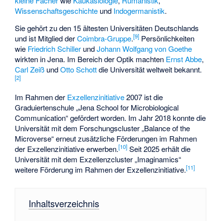
kleine Fächer
wie
Kaukasiologie
,
Rumänistik
,
Wissenschaftsgeschichte
und
Indogermanistik
.
Sie gehört zu den 15 ältesten Universitäten Deutschlands
[
9
]
und ist Mitglied der
Coimbra-Gruppe
.
Persönlichkeiten
wie
Friedrich Schiller
und
Johann Wolfgang von Goethe
wirkten in Jena. Im Bereich der Optik machten
Ernst Abbe
,
Carl Zeiß
und
Otto Schott
die Universität weltweit bekannt.
[
2
]
Im Rahmen der
Exzellenzinitiative
2007 ist die
Graduiertenschule „Jena School for Microbiological
Communication“ gefördert worden. Im Jahr 2018 konnte die
Universität mit dem Forschungscluster „Balance of the
Microverse“ erneut zusätzliche Förderungen im Rahmen
[
10
]
der Exzellenzinitiative erwerben.
Seit 2025 erhält die
Universität mit dem Exzellenzcluster „Imaginamics“
[
11
]
weitere Förderung im Rahmen der Exzellenzinitiative.
Inhaltsverzeichnis