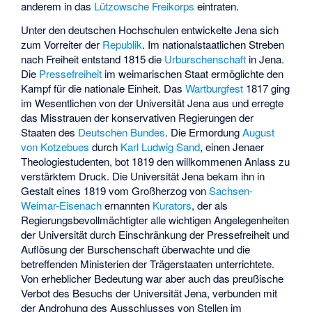
anderem in das
Lützowsche Freikorps
eintraten.
Unter den deutschen Hochschulen entwickelte Jena sich
zum Vorreiter der
Republik
. Im nationalstaatlichen Streben
nach Freiheit entstand 1815 die
Urburschenschaft
in Jena.
Die
Pressefreiheit
im weimarischen Staat ermöglichte den
Kampf für die nationale Einheit. Das
Wartburgfest
1817 ging
im Wesentlichen von der Universität Jena aus und erregte
das Misstrauen der konservativen Regierungen der
Staaten des
Deutschen Bundes
. Die Ermordung
August
von Kotzebues
durch
Karl Ludwig Sand
, einen Jenaer
Theologiestudenten, bot 1819 den willkommenen Anlass zu
verstärktem Druck. Die Universität Jena bekam ihn in
Gestalt eines 1819 vom Großherzog von
Sachsen-
Weimar-Eisenach
ernannten
Kurators
, der als
Regierungsbevollmächtigter alle wichtigen Angelegenheiten
der Universität durch Einschränkung der Pressefreiheit und
Auflösung der Burschenschaft überwachte und die
betreffenden Ministerien der Trägerstaaten unterrichtete.
Von erheblicher Bedeutung war aber auch das preußische
Verbot des Besuchs der Universität Jena, verbunden mit
der Androhung des Ausschlusses von Stellen im