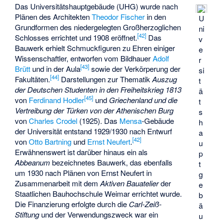
Das Universitätshauptgebäude (UHG) wurde nach
Plänen des Architekten
Theodor Fischer
in den
U
Grundformen des niedergelegten
Großherzoglichen
ni
[
42
]
Schlosses
errichtet und 1908 eröffnet.
Das
v
Bauwerk erhielt Schmuckfiguren zu Ehren einiger
e
Wissenschaftler, entworfen vom Bildhauer
Adolf
r
[
43
]
Brütt
und in der Aula
sowie der Verkörperung der
si
[
44
]
Fakultäten.
Darstellungen zur Thematik
Auszug
t
der Deutschen Studenten in den Freiheitskrieg 1813
ä
[
45
]
von
Ferdinand Hodler
und
Griechenland und die
t
Vertreibung der Türken von der Athenischen Burg
s
von
Charles Crodel
(1925). Das
Mensa
-Gebäude
h
der Universität entstand 1929/1930 nach Entwurf
a
[
42
]
von
Otto Bartning
und
Ernst Neufert
.
u
Erwähnenswert ist darüber hinaus ein als
p
Abbeanum
bezeichnetes Bauwerk, das ebenfalls
t
um 1930 nach Plänen von Ernst Neufert in
g
Zusammenarbeit mit dem
Aktiven Bauatelier
der
e
Staatlichen Bauhochschule Weimar errichtet wurde.
b
Die Finanzierung erfolgte durch die
Carl-Zeiß-
ä
Stiftung
und der Verwendungszweck war ein
u