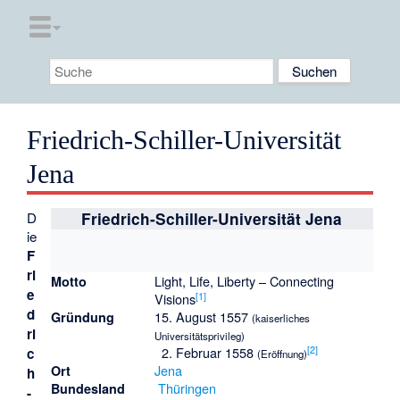
Friedrich-Schiller-Universität
Jena
D
Friedrich-Schiller-Universität Jena
ie
F
ri
Light, Life, Liberty – Connecting
Motto
e
[
1
]
Visions
d
15. August 1557
Gründung
(kaiserliches
ri
Universitätsprivileg)
[
2
]
2. Februar 1558
c
(Eröffnung)
Jena
Ort
h
Thüringen
Bundesland
-