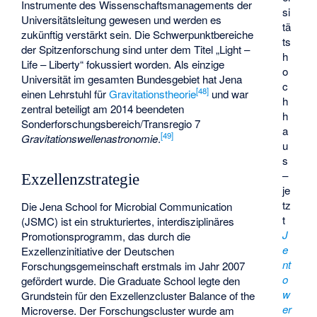
Instrumente des Wissenschaftsmanagements der
si
Universitätsleitung gewesen und werden es
tä
zukünftig verstärkt sein. Die Schwerpunktbereiche
ts
der Spitzenforschung sind unter dem Titel „Light –
h
Life – Liberty“ fokussiert worden. Als einzige
o
Universität im gesamten Bundesgebiet hat Jena
c
[
48
]
einen Lehrstuhl für
Gravitationstheorie
und war
h
zentral beteiligt am 2014 beendeten
h
Sonderforschungsbereich/Transregio 7
a
[
49
]
Gravitationswellenastronomie
.
u
s
–
Exzellenzstrategie
je
tz
Die Jena School for Microbial Communication
t
(JSMC) ist ein strukturiertes, interdisziplinäres
J
Promotionsprogramm, das durch die
e
Exzellenzinitiative der Deutschen
nt
Forschungsgemeinschaft erstmals im Jahr 2007
o
gefördert wurde. Die Graduate School legte den
w
Grundstein für den Exzellenzcluster Balance of the
er
Microverse. Der Forschungscluster wurde am