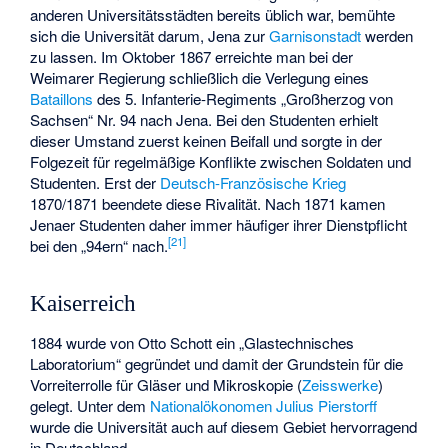
anderen Universitätsstädten bereits üblich war, bemühte
sich die Universität darum, Jena zur
Garnisonstadt
werden
zu lassen. Im Oktober 1867 erreichte man bei der
Weimarer Regierung schließlich die Verlegung eines
Bataillons
des 5. Infanterie-Regiments „Großherzog von
Sachsen“ Nr. 94 nach Jena. Bei den Studenten erhielt
dieser Umstand zuerst keinen Beifall und sorgte in der
Folgezeit für regelmäßige Konflikte zwischen Soldaten und
Studenten. Erst der
Deutsch-Französische Krieg
1870/1871 beendete diese Rivalität. Nach 1871 kamen
Jenaer Studenten daher immer häufiger ihrer Dienstpflicht
[
21
]
bei den „94ern“ nach.
Kaiserreich
1884 wurde von Otto Schott ein „Glastechnisches
Laboratorium“ gegründet und damit der Grundstein für die
Vorreiterrolle für Gläser und Mikroskopie (
Zeisswerke
)
gelegt. Unter dem
Nationalökonomen
Julius Pierstorff
wurde die Universität auch auf diesem Gebiet hervorragend
in Deutschland.