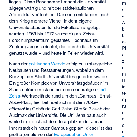
liegen. Diese Besonderheit macht die Universität
rn
allgegenwärtig und mit der städtebaulichen
st
Architektur verflochten. Daneben entstanden nach
-
dem Krieg mehrere Viertel, in dem eigene
A
Universitätsbauten für die Fakultäten angelegt
b
wurden. 1969 bis 1972 wurde ein als Zeiss-
b
Forschungszentrum geplantes Hochhaus im
e-
Zentrum Jenas errichtet, das durch die Universität
Pl
genutzt wurde – und heute in Teilen wieder wird.
at
z;
Nach der
politischen Wende
erfolgten umfangreiche
i
Neubauten und Restaurierungen, wobei an dem
m
Konzept der Stadt-Universität festgehalten wurde.
H
Ein großer Komplex von Universitätsgebäuden im
in
Stadtzentrum entstand auf dem ehemaligen
Carl-
te
Zeiss
-Werksgelände rund um den „Campus“ Ernst-
rg
Abbe-Platz; hier befindet sich mit dem
Abbe-
ru
Hörsaal
im Gebäude Carl-Zeiss-Straße 3 auch das
n
Audimax
der Universität. Die Uni Jena baut auch
d
weiterhin, so ist auf dem Inselplatz in der Jenaer
d
Innenstadt ein neuer Campus geplant, dieser ist das
er
größte jemals von der
Europäischen Union