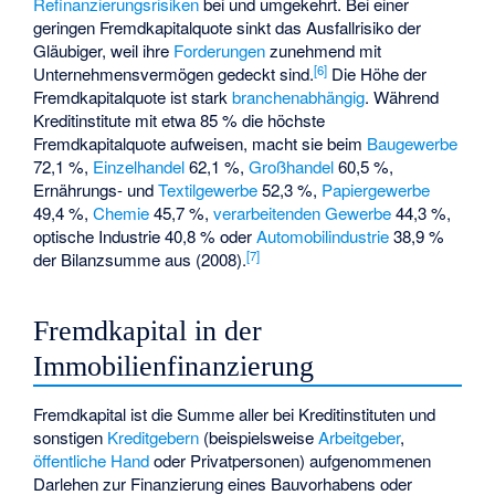
Refinanzierungsrisiken
bei und umgekehrt. Bei einer
geringen Fremdkapitalquote sinkt das Ausfallrisiko der
Gläubiger, weil ihre
Forderungen
zunehmend mit
[
6
]
Unternehmensvermögen gedeckt sind.
Die Höhe der
Fremdkapitalquote ist stark
branchenabhängig
. Während
Kreditinstitute mit etwa 85 % die höchste
Fremdkapitalquote aufweisen, macht sie beim
Baugewerbe
72,1 %,
Einzelhandel
62,1 %,
Großhandel
60,5 %,
Ernährungs- und
Textilgewerbe
52,3 %,
Papiergewerbe
49,4 %,
Chemie
45,7 %,
verarbeitenden Gewerbe
44,3 %,
optische Industrie 40,8 % oder
Automobilindustrie
38,9 %
[
7
]
der Bilanzsumme aus (2008).
Fremdkapital in der
Immobilienfinanzierung
Fremdkapital ist die Summe aller bei Kreditinstituten und
sonstigen
Kreditgebern
(beispielsweise
Arbeitgeber
,
öffentliche Hand
oder Privatpersonen) aufgenommenen
Darlehen zur Finanzierung eines Bauvorhabens oder