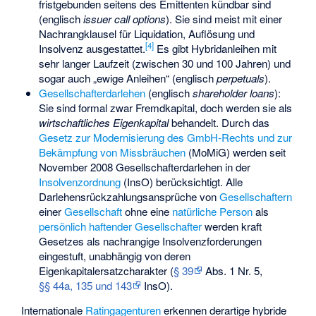
fristgebunden seitens des Emittenten kündbar sind
(englisch
issuer call options
). Sie sind meist mit einer
Nachrangklausel für Liquidation, Auflösung und
[
4
]
Insolvenz ausgestattet.
Es gibt Hybridanleihen mit
sehr langer Laufzeit (zwischen 30 und 100 Jahren) und
sogar auch „ewige Anleihen“ (englisch
perpetuals
).
Gesellschafterdarlehen
(englisch
shareholder loans
):
Sie sind formal zwar Fremdkapital, doch werden sie als
wirtschaftliches Eigenkapital
behandelt. Durch das
Gesetz zur Modernisierung des GmbH-Rechts und zur
Bekämpfung von Missbräuchen
(MoMiG) werden seit
November 2008 Gesellschafterdarlehen in der
Insolvenzordnung
(InsO) berücksichtigt. Alle
Darlehensrückzahlungsansprüche von
Gesellschaftern
einer
Gesellschaft
ohne eine
natürliche Person
als
persönlich haftender Gesellschafter
werden kraft
Gesetzes als nachrangige Insolvenzforderungen
eingestuft, unabhängig von deren
Eigenkapitalersatzcharakter (
§ 39
Abs. 1 Nr. 5,
§§ 44a, 135 und 143
InsO).
Internationale
Ratingagenturen
erkennen derartige hybride