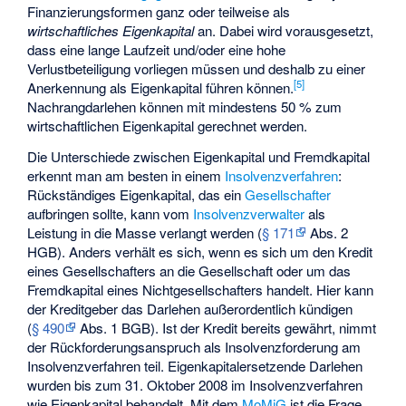
Finanzierungsformen ganz oder teilweise als
wirtschaftliches Eigenkapital
an. Dabei wird vorausgesetzt,
dass eine lange Laufzeit und/oder eine hohe
Verlustbeteiligung vorliegen müssen und deshalb zu einer
[
5
]
Anerkennung als Eigenkapital führen können.
Nachrangdarlehen können mit mindestens 50 % zum
wirtschaftlichen Eigenkapital gerechnet werden.
Die Unterschiede zwischen Eigenkapital und Fremdkapital
erkennt man am besten in einem
Insolvenzverfahren
:
Rückständiges Eigenkapital, das ein
Gesellschafter
aufbringen sollte, kann vom
Insolvenzverwalter
als
Leistung in die Masse verlangt werden (
§ 171
Abs. 2
HGB). Anders verhält es sich, wenn es sich um den Kredit
eines Gesellschafters an die Gesellschaft oder um das
Fremdkapital eines Nichtgesellschafters handelt. Hier kann
der Kreditgeber das Darlehen außerordentlich kündigen
(
§ 490
Abs. 1 BGB). Ist der Kredit bereits gewährt, nimmt
der Rückforderungsanspruch als Insolvenzforderung am
Insolvenzverfahren teil.
Eigenkapitalersetzende Darlehen
wurden bis zum 31. Oktober 2008 im Insolvenzverfahren
wie Eigenkapital behandelt. Mit dem
MoMiG
ist die Frage,