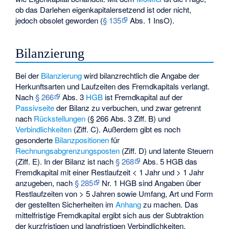
ob das Darlehen eigenkapitalersetzend ist oder nicht,
jedoch obsolet geworden (
§ 135
Abs. 1 InsO).
Bilanzierung
Bei der
Bilanzierung
wird bilanzrechtlich die Angabe der
Herkunftsarten und Laufzeiten des Fremdkapitals verlangt.
Nach
§ 266
Abs. 3
HGB
ist Fremdkapital auf der
Passivseite
der Bilanz zu verbuchen, und zwar getrennt
nach
Rückstellungen
(§ 266 Abs. 3 Ziff. B) und
Verbindlichkeiten
(Ziff. C). Außerdem gibt es noch
gesonderte
Bilanzpositionen
für
Rechnungsabgrenzungsposten
(Ziff. D) und
latente Steuern
(Ziff. E). In der Bilanz ist nach
§ 268
Abs. 5 HGB das
Fremdkapital mit einer Restlaufzeit < 1 Jahr und > 1 Jahr
anzugeben, nach
§ 285
Nr. 1 HGB sind Angaben über
Restlaufzeiten von > 5 Jahren sowie Umfang, Art und Form
der gestellten Sicherheiten im
Anhang
zu machen. Das
mittelfristige Fremdkapital ergibt sich aus der Subtraktion
der kurzfristigen und langfristigen Verbindlichkeiten.