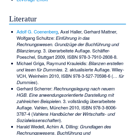
Literatur
Adolf G. Coenenberg
, Axel Haller, Gerhard Mattner,
Wolfgang Schultze:
Einführung in das
Rechnungswesen. Grundzüge der Buchführung und
Bilanzierung.
3. überarbeitete Auflage. Schäffer-
Poeschel, Stuttgart 2009,
ISBN 978-3-7910-2808-8
.
Michael Griga,
Raymund Krauleidis
:
Bilanzen erstellen
und lesen für Dummies.
2. aktualisierte Auflage. Wiley-
VCH, Weinheim 2010,
ISBN 978-3-527-70598-6
(
… für
Dummies
).
Gerhard Scherrer:
Rechnungslegung nach neuem
HGB. Eine anwendungsorientierte Darstellung mit
zahlreichen Beispielen.
3. vollständig überarbeitete
Auflage. Vahlen, München 2010,
ISBN 978-3-8006-
3787-4
(
Vahlens Handbücher der Wirtschafts- und
Sozialwissenschaften
).
Harald Wedell, Achim A. Dilling:
Grundlagen des
Rechnungswesens. Buchführung und