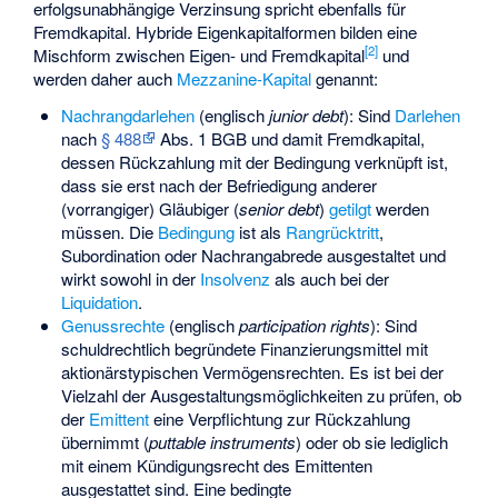
erfolgsunabhängige Verzinsung spricht ebenfalls für
Fremdkapital. Hybride Eigenkapitalformen bilden eine
[
2
]
Mischform zwischen Eigen- und Fremdkapital
und
werden daher auch
Mezzanine-Kapital
genannt:
Nachrangdarlehen
(englisch
junior debt
): Sind
Darlehen
nach
§ 488
Abs. 1 BGB und damit Fremdkapital,
dessen Rückzahlung mit der Bedingung verknüpft ist,
dass sie erst nach der Befriedigung anderer
(vorrangiger) Gläubiger (
senior debt
)
getilgt
werden
müssen. Die
Bedingung
ist als
Rangrücktritt
,
Subordination oder Nachrangabrede ausgestaltet und
wirkt sowohl in der
Insolvenz
als auch bei der
Liquidation
.
Genussrechte
(englisch
participation rights
): Sind
schuldrechtlich begründete Finanzierungsmittel mit
aktionärstypischen Vermögensrechten. Es ist bei der
Vielzahl der Ausgestaltungsmöglichkeiten zu prüfen, ob
der
Emittent
eine Verpflichtung zur Rückzahlung
übernimmt (
puttable instruments
) oder ob sie lediglich
mit einem Kündigungsrecht des Emittenten
ausgestattet sind. Eine bedingte