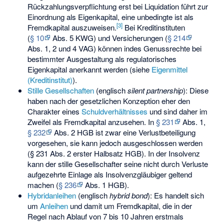
Rückzahlungsverpflichtung erst bei Liquidation führt zur
Einordnung als Eigenkapital, eine unbedingte ist als
[
3
]
Fremdkapital auszuweisen.
Bei Kreditinstituten
(
§ 10
Abs. 5 KWG) und Versicherungen (
§ 214
Abs. 1, 2 und 4 VAG) können indes Genussrechte bei
bestimmter Ausgestaltung als regulatorisches
Eigenkapital anerkannt werden (siehe
Eigenmittel
(Kreditinstitut)
).
Stille Gesellschaften
(englisch
silent partnership
): Diese
haben nach der gesetzlichen Konzeption eher den
Charakter eines
Schuldverhältnisses
und sind daher im
Zweifel als Fremdkapital anzusehen. In
§ 231
Abs. 1,
§ 232
Abs. 2 HGB ist zwar eine Verlustbeteiligung
vorgesehen, sie kann jedoch ausgeschlossen werden
(§ 231 Abs. 2 erster Halbsatz HGB). In der Insolvenz
kann der stille Gesellschafter seine nicht durch Verluste
aufgezehrte Einlage als Insolvenzgläubiger geltend
machen (
§ 236
Abs. 1 HGB).
Hybridanleihen
(englisch
hybrid bond
): Es handelt sich
um
Anleihen
und damit um Fremdkapital, die in der
Regel nach Ablauf von 7 bis 10 Jahren erstmals