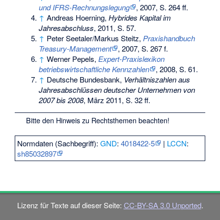
und IFRS-Rechnungslegung
, 2007, S. 264 ff.
↑
Andreas Hoerning,
Hybrides Kapital im
Jahresabschluss
, 2011, S. 57.
↑
Peter Seetaler/Markus Steitz,
Praxishandbuch
Treasury-Management
, 2007, S. 267 f.
↑
Werner Pepels,
Expert-Praxislexikon
betriebswirtschaftliche Kennzahlen
, 2008, S. 61.
↑
Deutsche Bundesbank,
Verhältniszahlen aus
Jahresabschlüssen deutscher Unternehmen von
2007 bis 2008
, März 2011, S. 32 ff.
Bitte den
Hinweis zu Rechtsthemen
beachten!
Normdaten (Sachbegriff):
GND
:
4018422-5
|
LCCN
:
sh85032897
Lizenz für Texte auf dieser Seite:
CC-BY-SA 3.0 Unported
.