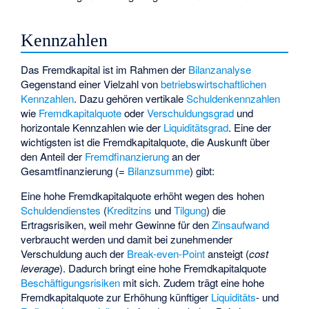
Kennzahlen
Das Fremdkapital ist im Rahmen der
Bilanzanalyse
Gegenstand einer Vielzahl von
betriebswirtschaftlichen
Kennzahlen
. Dazu gehören vertikale
Schuldenkennzahlen
wie
Fremdkapitalquote
oder
Verschuldungsgrad
und
horizontale Kennzahlen wie der
Liquiditätsgrad
. Eine der
wichtigsten ist die Fremdkapitalquote, die Auskunft über
den Anteil der
Fremdfinanzierung
an der
Gesamtfinanzierung (=
Bilanzsumme
) gibt:
Eine hohe Fremdkapitalquote erhöht wegen des hohen
Schuldendienstes
(
Kreditzins
und
Tilgung
) die
Ertragsrisiken, weil mehr Gewinne für den
Zinsaufwand
verbraucht werden und damit bei zunehmender
Verschuldung auch der
Break-even-Point
ansteigt (
cost
leverage
). Dadurch bringt eine hohe Fremdkapitalquote
Beschäftigungsrisiken
mit sich. Zudem trägt eine hohe
Fremdkapitalquote zur Erhöhung künftiger
Liquiditäts
- und