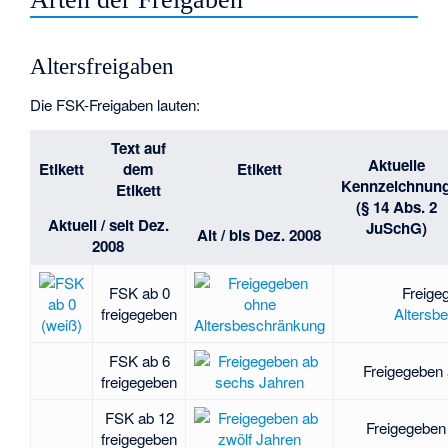
Altersfreigaben
Die FSK-Freigaben lauten:
Text auf
Aktuelle
Etikett
dem
Etikett
Kennzeichnun
Etikett
(§ 14 Abs. 2
Aktuell / seit Dez.
JuSchG)
Alt / bis Dez. 2008
2008
FSK ab 0
Freige
freigegeben
Altersb
FSK ab 6
Freigegeben
freigegeben
FSK ab 12
Freigegeben
freigegeben