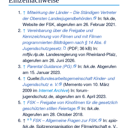
Einzelnachweise
↑
Mitwirkung der Länder – Die Ständigen Vertreter
der Obersten Landesjugendbehörden.
In: fsk.de,
Website der FSK, abgerufen am 26. Februar 2021.
↑
Vereinbarung über die Freigabe und
Kennzeichnung von Filmen und mit Filmen
programmierten Bildträgern nach § 14 Abs. 6
Jugendschutzgesetz.
(PDF; 36 kB) In:
mffjiv.rlp.de.
Landesregierung von Rheinland-Pfalz,
abgerufen am 26. Juni 2026
.
↑
Parental Guidance (PG).
In:
fsk.de.
Abgerufen
am 15. Januar 2023
.
↑
Quelle:
Bundesarbeitsgemeinschaft Kinder- und
Jugendschutz e. V.
(
Memento
vom 10. März
2009 im
Internet Archive
) In: forum-
jugendschutz.de, abgerufen am 6. April 2023.
↑
FSK – Freigabe von Kinofilmen für die gesetzlich
geschützten stillen Feiertage.
In:
fsk.de.
Abgerufen am 28. Oktober 2018
.
a
b
↑
FSK – Allgemeine Fragen zur FSK.
In:
spio-
fsk.de.
Spitzenorganisation der Filmwirtschaft e. V.,