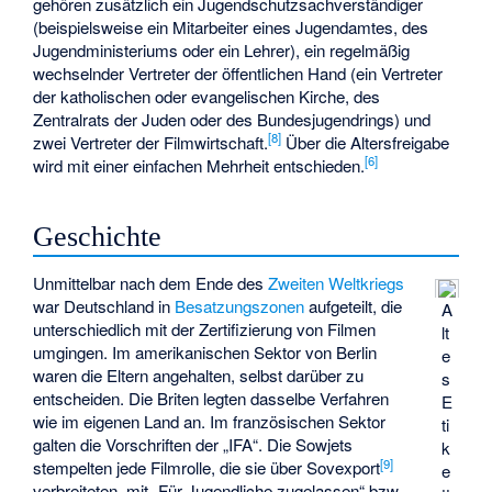
gehören zusätzlich ein Jugendschutzsachverständiger
(beispielsweise ein Mitarbeiter eines Jugendamtes, des
Jugendministeriums oder ein Lehrer), ein regelmäßig
wechselnder Vertreter der öffentlichen Hand (ein Vertreter
der katholischen oder evangelischen Kirche, des
Zentralrats der Juden oder des Bundesjugendrings) und
[
8
]
zwei Vertreter der Filmwirtschaft.
Über die Altersfreigabe
[
6
]
wird mit einer einfachen Mehrheit entschieden.
Geschichte
Unmittelbar nach dem Ende des
Zweiten Weltkriegs
war Deutschland in
Besatzungszonen
aufgeteilt, die
A
unterschiedlich mit der Zertifizierung von Filmen
lt
umgingen. Im amerikanischen Sektor von Berlin
e
waren die Eltern angehalten, selbst darüber zu
s
entscheiden. Die Briten legten dasselbe Verfahren
E
wie im eigenen Land an. Im französischen Sektor
ti
galten die Vorschriften der „IFA“. Die Sowjets
k
[
9
]
stempelten jede Filmrolle, die sie über
Sovexport
e
verbreiteten, mit „Für Jugendliche zugelassen“ bzw.