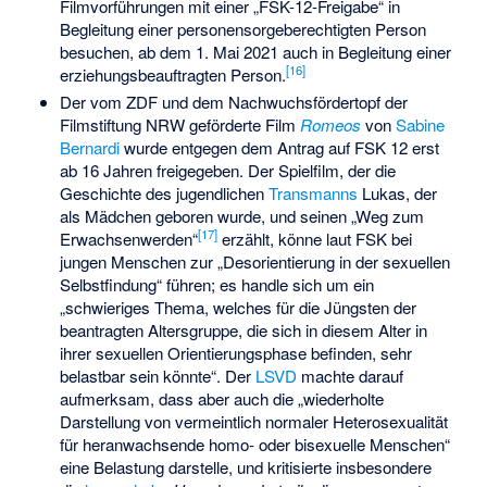
Filmvorführungen mit einer „FSK-12-Freigabe“ in
Begleitung einer personensorgeberechtigten Person
besuchen, ab dem 1. Mai 2021 auch in Begleitung einer
[
16
]
erziehungsbeauftragten Person.
Der vom ZDF und dem Nachwuchsfördertopf der
Filmstiftung NRW geförderte Film
Romeos
von
Sabine
Bernardi
wurde entgegen dem Antrag auf FSK 12 erst
ab 16 Jahren freigegeben. Der Spielfilm, der die
Geschichte des jugendlichen
Transmanns
Lukas, der
als Mädchen geboren wurde, und seinen „Weg zum
[
17
]
Erwachsenwerden“
erzählt, könne laut FSK bei
jungen Menschen zur „Desorientierung in der sexuellen
Selbstfindung“ führen; es handle sich um ein
„schwieriges Thema, welches für die Jüngsten der
beantragten Altersgruppe, die sich in diesem Alter in
ihrer sexuellen Orientierungsphase befinden, sehr
belastbar sein könnte“. Der
LSVD
machte darauf
aufmerksam, dass aber auch die „wiederholte
Darstellung von vermeintlich normaler Heterosexualität
für heranwachsende homo- oder bisexuelle Menschen“
eine Belastung darstelle, und kritisierte insbesondere