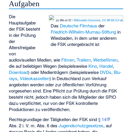
Aufgaben
Die
(c) Wo st 01 /
Wikimedia Commons
,
CC BY-SA 3.0 de
Hauptaufgabe
Das
Deutsche Filmhaus
der
der FSK besteht
Friedrich-Wilhelm-Murnau-Stiftung
in
in der Prüfung
Wiesbaden, in dem unter anderem
der
die FSK untergebracht ist
Altersfreigabe
von
audiovisuellen Medien, wie
Filmen
,
Trailern
,
Werbefilmen
,
die auf beliebigen Wegen (beispielsweise
Kino
,
Handel
,
Download
) oder Medienträgern (beispielsweise
DVDs
,
Blu-
rays
,
Videokassetten
) in Deutschland zum Verkauf
angeboten werden oder zur öffentlichen Vorführung
vorgesehen sind. Eine Pflicht zur Prüfung durch die FSK
besteht nicht, jedoch haben sich die Mitglieder der SPIO
dazu verpflichtet, nur von der FSK kontrollierte
Produktionen zu veröffentlichen.
Rechtsgrundlage der Tätigkeiten der FSK sind
§ 14
Abs. 2 i. V. m. Abs. 6 des
Jugendschutzgesetzes
, auf
dessen Basis die Länder vereinbart haben, die