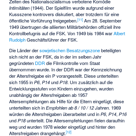
Zeiten des Nationalsozialismus verbotene Komödie
Intimitäten
(1944). Der Spielfilm wurde aufgrund einer
Kussszene kontrovers diskutiert, aber trotzdem für eine
[
11
]
öffentliche Vorführung freigegeben.
Am 28. September
1949 übertrugen die alliierten Militärbehörden offiziell ihre
Kontrollbefugnis auf die FSK. Von 1949 bis 1984 war
Albert
Rudolph
Geschäftsführer der FSK.
Die Länder der
sowjetischen Besatzungszone
beteiligten
sich nicht an der FSK, da in der im selben Jahr
gegründeten
DDR
die Filmkontrolle vom Staat
übernommen wurde. In der DDR war der Kennzeichnung
der Altersfreigabe ein P vorangestellt. Diese unterteilten
sich 1955 in
P6
,
P14
und
P18
. Um zusätzlich auf die
Entwicklungsstufen von Kindern einzugehen, wurden
unabhängig der Altersfreigaben ab 1957
Altersempfehlungen als Hilfe für die Eltern eingefügt, diese
unterteilten sich in
Empfohlen ab 8 / 10 / 12 Jahren
. 1969
würden die Altersfreigaben überarbeitet und in
P6
,
P14
,
P16
und
P18
unterteilt. Die Altersempfehlungen fielen daraufhin
weg und wurden 1978 wieder eingefügt und hinter den
[
12
]
Altersfreigaben drangehängt.