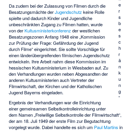
e
Da zudem bei der Zulassung von Filmen durch die
r
Besatzungsmächte der
Jugendschutz
keine Rolle
s
spielte und dadurch Kinder und Jugendliche
b
unbeschränkten Zugang zu Filmen hatten, wurde
e
von der
Kultusministerkonferenz
der westlichen
s
Besatzungszonen Anfang 1948 eine „Kommission
c
zur Prüfung der Frage: Gefährdung der Jugend
h
durch Filme“ eingerichtet. Sie sollte Vorschläge für
r
einen länderübergreifenden filmischen Jugendschutz
ä
entwickeln. Ihre Arbeit nahm diese Kommission im
n
hessischen Kultusministerium in Wiesbaden auf. Zu
k
den Verhandlungen wurden neben Abgesandten der
u
anderen Kultusministerien auch Vertreter der
n
Filmwirtschaft, der Kirchen und der Katholischen
g
Jugend Bayerns eingeladen.
“
Ergebnis der Verhandlungen war die Einrichtung
einer gemeinsamen Selbstkontrolleinrichtung unter
dem Namen „Freiwillige Selbstkontrolle der Filmwirtschaft“,
der am 18. Juli 1949 der erste Film zur Begutachtung
vorgelegt wurde. Dabei handelte es sich um
Paul Martins
in