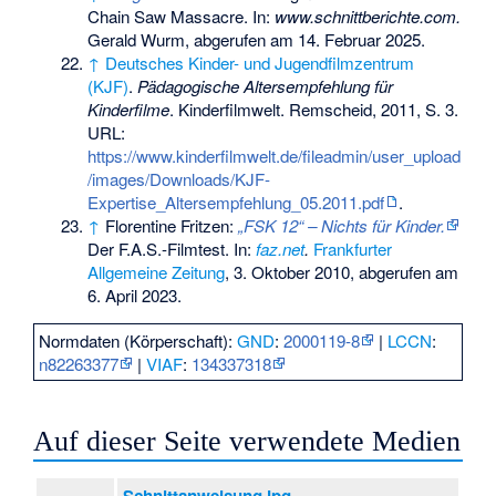
Chain Saw Massacre. In:
www.schnittberichte.com.
Gerald Wurm,
abgerufen am 14. Februar 2025
.
↑
Deutsches Kinder- und Jugendfilmzentrum
(KJF)
.
Pädagogische Altersempfehlung für
Kinderfilme
. Kinderfilmwelt. Remscheid, 2011, S. 3.
URL:
https://www.kinderfilmwelt.de/fileadmin/user_upload
/images/Downloads/KJF-
Expertise_Altersempfehlung_05.2011.pdf
.
↑
Florentine Fritzen:
„FSK 12“ – Nichts für Kinder.
Der F.A.S.-Filmtest. In:
faz.net
.
Frankfurter
Allgemeine Zeitung
, 3. Oktober 2010,
abgerufen am
6. April 2023
.
Normdaten (Körperschaft):
GND
:
2000119-8
|
LCCN
:
n82263377
|
VIAF
:
134337318
Auf dieser Seite verwendete Medien