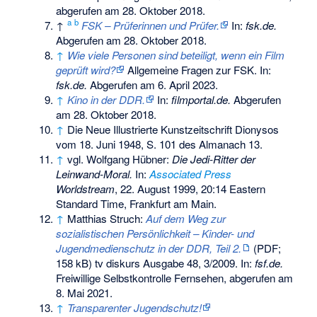
abgerufen am 28. Oktober 2018
.
a
b
↑
FSK – Prüferinnen und Prüfer.
In:
fsk.de.
Abgerufen am 28. Oktober 2018
.
↑
Wie viele Personen sind beteiligt, wenn ein Film
geprüft wird?
Allgemeine Fragen zur FSK. In:
fsk.de.
Abgerufen am 6. April 2023
.
↑
Kino in der DDR.
In:
filmportal.de.
Abgerufen
am 28. Oktober 2018
.
↑
Die Neue Illustrierte Kunstzeitschrift Dionysos
vom 18. Juni 1948, S. 101 des Almanach 13.
↑
vgl. Wolfgang Hübner:
Die Jedi-Ritter der
Leinwand-Moral.
In:
Associated Press
Worldstream
, 22. August 1999, 20:14 Eastern
Standard Time, Frankfurt am Main.
↑
Matthias Struch:
Auf dem Weg zur
sozialistischen Persönlichkeit – Kinder- und
Jugendmedienschutz in der DDR, Teil 2.
(PDF;
158 kB) tv diskurs Ausgabe 48, 3/2009. In:
fsf.de.
Freiwillige Selbstkontrolle Fernsehen,
abgerufen am
8. Mai 2021
.
↑
Transparenter Jugendschutz!