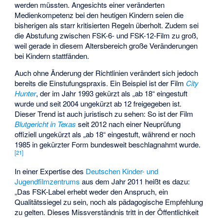
werden müssten. Angesichts einer veränderten
Medienkompetenz bei den heutigen Kindern seien die
bisherigen als starr kritisierten Regeln überholt. Zudem sei
die Abstufung zwischen FSK-6- und FSK-12-Film zu groß,
weil gerade in diesem Altersbereich große Veränderungen
bei Kindern stattfänden.
Auch ohne Änderung der Richtlinien verändert sich jedoch
bereits die Einstufungspraxis. Ein Beispiel ist der Film
City
Hunter
, der im Jahr 1993 gekürzt als „ab 18“ eingestuft
wurde und seit 2004 ungekürzt ab 12 freigegeben ist.
Dieser Trend ist auch juristisch zu sehen: So ist der Film
Blutgericht in Texas
seit 2012 nach einer Neuprüfung
offiziell ungekürzt als „ab 18“ eingestuft, während er noch
1985 in gekürzter Form bundesweit beschlagnahmt wurde.
[
21
]
In einer Expertise des
Deutschen Kinder- und
Jugendfilmzentrums
aus dem Jahr 2011 heißt es dazu:
„Das FSK-Label erhebt weder den Anspruch, ein
Qualitätssiegel zu sein, noch als pädagogische Empfehlung
zu gelten. Dieses Missverständnis tritt in der Öffentlichkeit