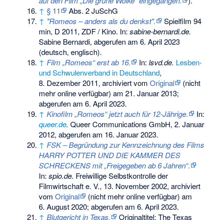
auf den Film „Die grüne Wolke“ eingegangen.
).
↑
§ 11
Abs. 2 JuSchG
↑
"Romeos – anders als du denkst".
Spielfilm 94
min, D 2011, ZDF / Kino. In:
sabine-bernardi.de.
Sabine Bernardi,
abgerufen am 6. April 2023
(deutsch, englisch).
↑
Film „Romeos“ erst ab 16.
In:
lsvd.de.
Lesben-
und Schwulenverband in Deutschland
,
8. Dezember 2011, archiviert vom
Original
(nicht
mehr online verfügbar) am
21. Januar 2013
;
abgerufen am 6. April 2023
.
↑
Kinofilm „Romeos“ jetzt auch für 12-Jährige.
In:
queer.de
.
Queer Communications GmbH, 2. Januar
2012,
abgerufen am 16. Januar 2023
.
↑
FSK – Begründung zur Kennzeichnung des Films
HARRY POTTER UND DIE KAMMER DES
SCHRECKENS mit „Freigegeben ab 6 Jahren“.
In:
spio.de.
Freiwillige Selbstkontrolle der
Filmwirtschaft e. V., 13. November 2002, archiviert
vom
Original
(nicht mehr online verfügbar) am
6. August 2020
;
abgerufen am 6. April 2023
.
↑
Blutgericht in Texas.
Originaltitel: The Texas