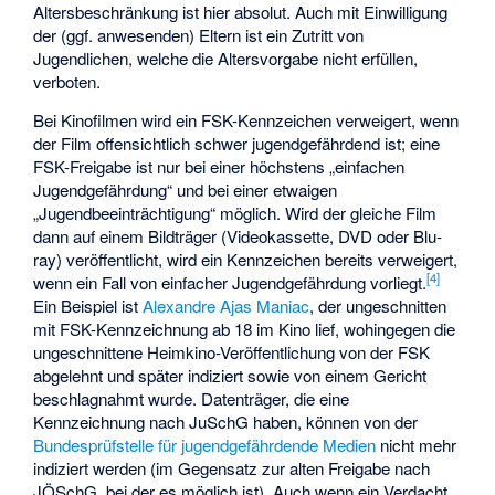
Altersbeschränkung ist hier absolut. Auch mit Einwilligung
der (ggf. anwesenden) Eltern ist ein Zutritt von
Jugendlichen, welche die Altersvorgabe nicht erfüllen,
verboten.
Bei Kinofilmen wird ein FSK-Kennzeichen verweigert, wenn
der Film offensichtlich schwer jugendgefährdend ist; eine
FSK-Freigabe ist nur bei einer höchstens „einfachen
Jugendgefährdung“ und bei einer etwaigen
„Jugendbeeinträchtigung“ möglich. Wird der gleiche Film
dann auf einem Bildträger (Videokassette, DVD oder Blu-
ray) veröffentlicht, wird ein Kennzeichen bereits verweigert,
[
4
]
wenn ein Fall von einfacher Jugendgefährdung vorliegt.
Ein Beispiel ist
Alexandre Ajas Maniac
, der ungeschnitten
mit FSK-Kennzeichnung ab 18 im Kino lief, wohingegen die
ungeschnittene Heimkino-Veröffentlichung von der FSK
abgelehnt und später indiziert sowie von einem Gericht
beschlagnahmt wurde. Datenträger, die eine
Kennzeichnung nach JuSchG haben, können von der
Bundesprüfstelle für jugendgefährdende Medien
nicht mehr
indiziert werden (im Gegensatz zur alten Freigabe nach
JÖSchG, bei der es möglich ist). Auch wenn ein Verdacht