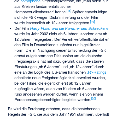
die
homophobe
Umpolungsrhetorik
, die „man sonst nur
aus Kreisen fundamentalistischer
[
18
]
Homosexuellenhasser“ kenne.
Später entschuldigte
sich die FSK wegen Diskriminierung und der Film
[
19
]
wurde letztendlich ab 12 Jahren freigegeben.
Der Film
Harry Potter und die Kammer des Schreckens
wurde im Jahr 2002 nicht ab 6 Jahren, sondern erst ab
12 Jahren freigegeben. Der Verleih veröffentlichte daher
den Film in Deutschland zunächst nur in gekürzter
Form. Die im Nachgang dieser Entscheidung der FSK
erneut aufgekommene Diskussion um die deutsche
Freigabepraxis hat mit dazu geführt, dass die starren
Einstufungen „ab 6 Jahren“ und „ab 12 Jahren“ durch
eine an der Logik des US-amerikanischen
„R“-Ratings
orientierte neue Freigabemöglichkeit erweitert wurden,
bei der Filme, die eigentlich erst ab 12 Jahren
zugänglich wären, auch von Kindern ab 6 Jahren im
Kino angesehen werden dürfen, wenn sie von einem
[
20
]
Personensorgeberechtigten begleitet werden.
Es wird die Forderung erhoben, dass die bestehenden
Regeln der FSK, die aus dem Jahr 1951 stammen, überholt