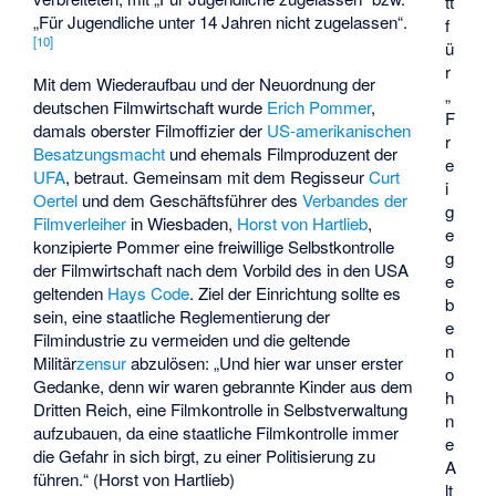
tt
„Für Jugendliche unter 14 Jahren nicht zugelassen“.
f
[
10
]
ü
r
Mit dem Wiederaufbau und der Neuordnung der
„
deutschen Filmwirtschaft wurde
Erich Pommer
,
F
damals oberster Filmoffizier der
US-amerikanischen
r
Besatzungsmacht
und ehemals Filmproduzent der
e
UFA
, betraut. Gemeinsam mit dem Regisseur
Curt
i
Oertel
und dem Geschäftsführer des
Verbandes der
g
Filmverleiher
in Wiesbaden,
Horst von Hartlieb
,
e
konzipierte Pommer eine freiwillige Selbstkontrolle
g
der Filmwirtschaft nach dem Vorbild des in den USA
e
geltenden
Hays Code
. Ziel der Einrichtung sollte es
b
sein, eine staatliche Reglementierung der
e
Filmindustrie zu vermeiden und die geltende
n
Militär
zensur
abzulösen: „Und hier war unser erster
o
Gedanke, denn wir waren gebrannte Kinder aus dem
h
Dritten Reich, eine Filmkontrolle in Selbstverwaltung
n
aufzubauen, da eine staatliche Filmkontrolle immer
e
die Gefahr in sich birgt, zu einer Politisierung zu
A
führen.“ (Horst von Hartlieb)
lt