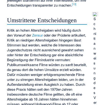
jeweiligen Starttermin auf ihrer Internetseite, um ihre
[
13
]
Entscheidungen transparenter zu machen.
S
Umstrittene Entscheidungen
c
h
Kritik an hohen Altersfreigaben wird häufig durch
ni
den Vorwurf der
Zensur
oder der Prüderie artikuliert,
tt
Kritik an niedrigen Altersfreigaben hingegen lässt
a
Stimmen laut werden, welche die Interessen des
n
Jugendschutzes nicht ausreichend gewahrt sehen
w
oder hinter der Entscheidung gar eine absichtliche
ei
Begünstigung der Filmindustrie vermuten:
s
Publikumswirksame Filme würden zu sanft beurteilt,
u
da genau dort die hohen Umsätze erzielt würden.
n
Dafür müssten weniger erfolgversprechende Filme
g
unter zu strengen Altersfreigaben leiden, um in der
d
Außendarstellung einen Ausgleich zu haben. Durch
e
diese Praxis hätten seit den 1970er-Jahren
s
insbesondere deutsche Filme gelitten, die oft eine
V
Altersfreigabe ab 16 Jahren hätten hinnehmen
er
müssen, während Hollywood-Filme ab 12 oder