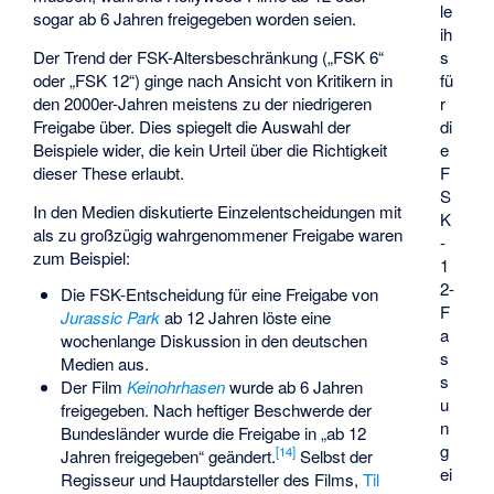
le
sogar ab 6 Jahren freigegeben worden seien.
ih
s
Der Trend der FSK-Altersbeschränkung („FSK 6“
fü
oder „FSK 12“) ginge nach Ansicht von Kritikern in
r
den 2000er-Jahren meistens zu der niedrigeren
di
Freigabe über. Dies spiegelt die Auswahl der
e
Beispiele wider, die kein Urteil über die Richtigkeit
F
dieser These erlaubt.
S
In den Medien diskutierte Einzelentscheidungen mit
K
als zu großzügig wahrgenommener Freigabe waren
-
zum Beispiel:
1
2-
Die FSK-Entscheidung für eine Freigabe von
F
Jurassic Park
ab 12 Jahren löste eine
a
wochenlange Diskussion in den deutschen
s
Medien aus.
s
Der Film
Keinohrhasen
wurde ab 6 Jahren
u
freigegeben. Nach heftiger Beschwerde der
n
Bundesländer wurde die Freigabe in „ab 12
g
[
14
]
Jahren freigegeben“ geändert.
Selbst der
ei
Regisseur und Hauptdarsteller des Films,
Til