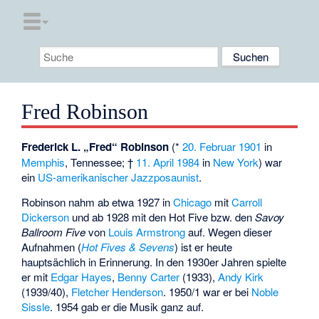
Fred Robinson
Frederick L. „Fred“ Robinson
(*
20. Februar
1901
in
Memphis
, Tennessee; †
11. April
1984
in
New York
) war
ein
US-amerikanischer
Jazzposaunist
.
Robinson nahm ab etwa 1927 in
Chicago
mit
Carroll
Dickerson
und ab 1928 mit den
Hot Five
bzw. den
Savoy
Ballroom Five
von
Louis Armstrong
auf. Wegen dieser
Aufnahmen (
Hot Fives & Sevens
) ist er heute
hauptsächlich in Erinnerung. In den 1930er Jahren spielte
er mit
Edgar Hayes
,
Benny Carter
(1933),
Andy Kirk
(1939/40),
Fletcher Henderson
. 1950/1 war er bei
Noble
Sissle
. 1954 gab er die Musik ganz auf.