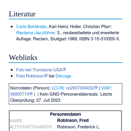
Literatur
Carlo Bohländer
, Karl Heinz Holler, Christian Pfarr:
Reclams Jazzführer
.
3., neubearbeitete und erweiterte
Auflage. Reclam, Stuttgart 1989,
ISBN 3-15-010355-X
.
Weblinks
Foto bei Trombone-USA
Fred Robinson
bei
Discogs
Normdaten (Person):
LCCN
:
no2007004032
|
VIAF
:
56800710
|
| Kein GND-Personendatensatz. Letzte
Überprüfung: 27. Juli 2023.
Personendaten
Robinson, Fred
NAME
ALTERNATIVNAMEN
Robinson, Frederick L.