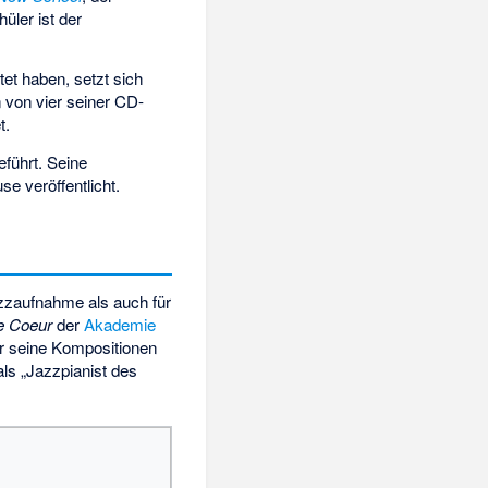
üler ist der
tet haben, setzt sich
 von vier seiner CD-
t.
eführt. Seine
 veröffentlicht.
azzaufnahme als auch für
e Coeur
der
Akademie
ür seine Kompositionen
ls „Jazzpianist des