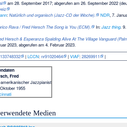
al
am
28. September 2017
;
abgerufen am 26. September 2022
(deu
eiz
mann
:
Natürlich und organisch (Jazz-CD der Woche).
NDR
, 7. Janu
rico Rava / Fred Hersch The Song is You (ECM).
In:
Jazz thing
.
9.
ed Hersch & Esperanza Spalding Alive At The Village Vanguard (Palm
uar 2023,
abgerufen am 4. Februar 2023
.
:
133748332
|
LCCN
:
nr91020464
|
VIAF
:
28269911
|
endaten
sch, Fred
amerikanischer Jazzpianist
 Oktober 1955
cinnati
 verwendete Medien