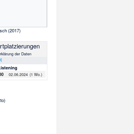
sch (2017)
t­plat­zie­rungen
rklärung der Daten
3
]
Listening
00
02.06.2024
(1 Wo.)
to)