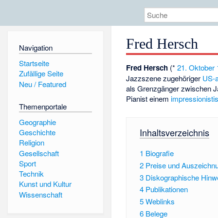
Fred Hersch
Navigation
Startseite
Fred Hersch
(*
21. Oktober
Zufällige Seite
Jazzszene zugehöriger
US-a
Neu / Featured
als Grenzgänger zwischen Ja
Pianist einem
impressionisti
Themenportale
Geographie
Inhaltsverzeichnis
Geschichte
Religion
Gesellschaft
1
Biografie
Sport
2
Preise und Auszeichn
Technik
3
Diskographische Hinw
Kunst und Kultur
4
Publikationen
Wissenschaft
5
Weblinks
6
Belege