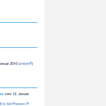
Januar 2010 (
online
)
mes
vom 12. Januar
& Eric McPherson.