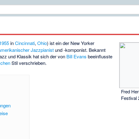
1955
in
Cincinnati
,
Ohio
) ist ein der New Yorker
merikanischer
Jazzpianist
und -
komponist
. Bekannt
zz und Klassik hat sich der von
Bill Evans
beeinflusste
schen
Stil verschrieben.
Fred Her
Festival
ungen
eise