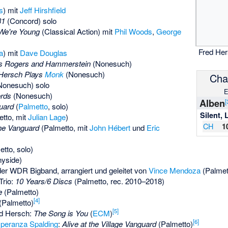
s
) mit
Jeff Hirshfield
31
(Concord) solo
We're Young
(Classical Action) mit
Phil Woods
,
George
Fred Her
a
) mit
Dave Douglas
ys Rogers and Hammerstein
(
Nonesuch
)
 Hersch Plays
Monk
(Nonesuch)
Char
onesuch) solo
E
rds
(Nonesuch)
Alben
[
uard
(
Palmetto
, solo)
Silent, 
tto, mit
Julian Lage
)
CH
1
the Vanguard
(Palmetto, mit
John Hébert
und
Eric
tto, solo)
yside)
der
WDR Bigband
, arrangiert und geleitet von
Vince Mendoza
(Palmet
Trio:
10 Years/6 Discs
(Palmetto, rec. 2010–2018)
e
(Palmetto)
[
4
]
(Palmetto)
[
5
]
ed Hersch:
The Song is You
(
ECM
)
[
6
]
peranza Spalding
:
Alive at the Village Vanguard
(Palmetto)