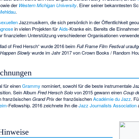
owie der
Western Michigan University
. Einer seiner bekanntesten Sch
Mehldau
.
exuellen
Jazzmusikern, die sich persönlich in der Öffentlichkeit geou
agnose
in vielen Projekten für
Aids
-Kranke ein. Bereits die Einnahmen
r finanziellen Unterstützung verschiedener Organisationen verwende
llad of Fred Hersch“ wurde 2016 beim
Full Frame Film Festival
uraufg
 Happen Slowly
wurde im Jahr 2017 von Crown Books / Random House
ichnungen
l für einen
Grammy
nominiert, sowohl für die beste instrumentale J
sition. Sein Album
Fred Hersch Solo
von 2015 gewann einen
Coup d
n französischen
Grand Prix
der französischen
Académie du Jazz
. F
eim
-Fellowship. 2016 zeichnete ihn die
Jazz Journalists Association
a
Hinweise