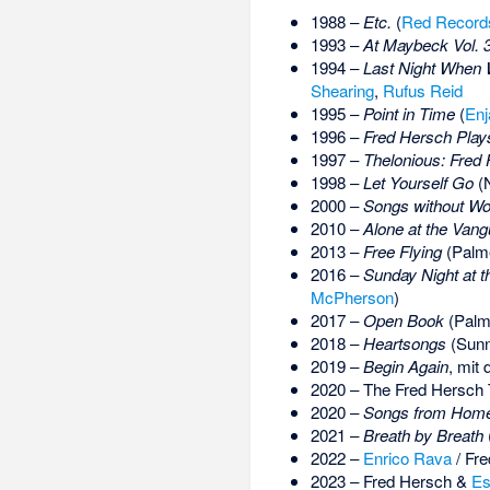
1988 –
Etc.
(
Red Record
1993 –
At Maybeck Vol. 
1994 –
Last Night When 
Shearing
,
Rufus Reid
1995 –
Point in Time
(
Enj
1996 –
Fred Hersch Pla
1997 –
Thelonious: Fred
1998 –
Let Yourself Go
(N
2000 –
Songs without Wo
2010 –
Alone at the Vang
2013 –
Free Flying
(Palme
2016 –
Sunday Night at 
McPherson
)
2017 –
Open Book
(Palme
2018 –
Heartsongs
(Sunn
2019 –
Begin Again
, mit 
2020 – The Fred Hersch 
2020 –
Songs from Hom
2021 –
Breath by Breath
2022 –
Enrico Rava
/ Fr
2023 – Fred Hersch &
Es