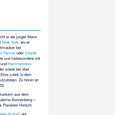
cht er als junger Mann
in
New York
, wo er
itmusiker bei
rt Farmer
oder
Charlie
te und insbesondere mit
-und-
Hammerstein
-
der sowie bei über
Ehre zuteil, in dem
zutreten. Zu hören ist
2).
Musikern aus dem
Salerno-Sonnenberg –
s Pianisten Hersch.
New School
, der