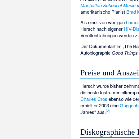
Manhattan School of Music
s
amerikanische Pianist
Brad 
Als einer von wenigen
homos
Hersch nach eigener
HIV-Di
Veröffentlichungen werden zu
Der Dokumentarfilm „The Ba
Autobiographie
Good Things
Preise und Ausze
Hersch wurde bisher zehnma
die beste Instrumentalkompo
Charles Cros
ebenso wie de
erhielt er 2003 eine
Guggenh
[
2
]
Jahres“ aus.
Diskographische 