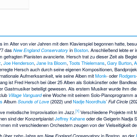
im Alter von vier Jahren mit dem Klavierspiel begonnen hatte, besu
77 das
New England Conservatory
in
Boston
. Anschließend lebte er 
m gefragten Pianisten avancierte. Hersch trat zu dieser Zeit als Begle
z
,
Joe Henderson
,
Jane Ira Bloom
,
Toots Thielemans
,
Gary Burton
,
A
erregte Hersch auch durch seine eigenen Kompositionen, Bandprojek
nationale Aufmerksamkeit, wie seine Alben mit
Monk
- oder
Rodgers
slang ist Fred Hersch bei über 25 Alben als Solokünstler oder Bandlea
der Gastmusiker beteiligt gewesen. Als erstem Musiker wurde ihm die 
club
Village Vanguard
eine Woche mit seinem Solo-Pianoprogramm auf
ts
Album
Sounds of Love
(2022) und
Nadje Noordhuis
’
Full Circle
(202
[
1
]
tive melodische Improvisation im Jazz.
Verschiedene Projekte mit 
nen sind der Konzertpianist
Jeffrey Kahane
oder die Geigerin Nadja 
en mit verschiedenen Orchestern zeugen von der Vielseitigkeit de
sch über zehn Jahre am
New England Conservatory
in Boston, an der