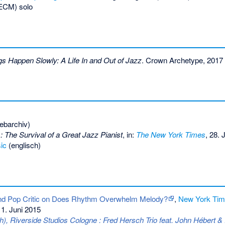
ECM) solo
s Happen Slowly: A Life In and Out of Jazz
. Crown Archetype, 2017
ebarchiv)
: The Survival of a Great Jazz Pianist
, in:
The New York Times
, 28. 
ic
(englisch)
 and Pop Critic on Does Rhythm Overwhelm Melody?
,
New York Ti
1. Juni 2015
0h), Riverside Studios Cologne : Fred Hersch Trio feat. John Hébert 