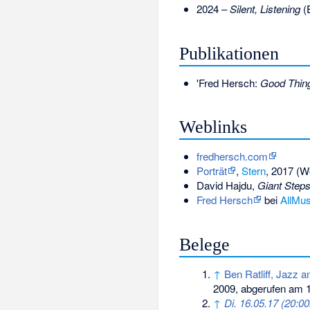
2024 –
Silent, Listening
(
Publikationen
'Fred Hersch:
Good Thing
Weblinks
fredhersch.com
Porträt
,
Stern
, 2017 (W
David Hajdu
,
Giant Steps
Fred Hersch
bei
AllMus
Belege
↑
Ben Ratliff, Jazz
2009, abgerufen am 1
↑
Di. 16.05.17 (20:0