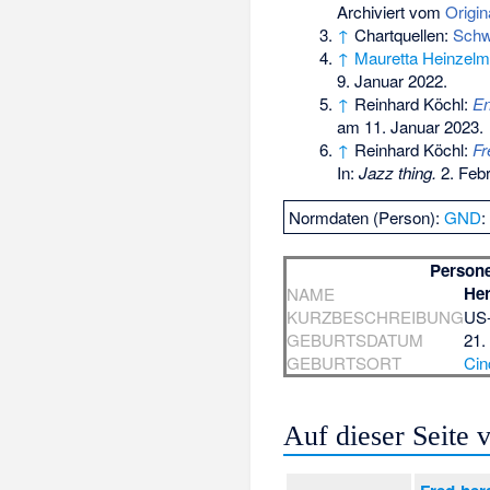
Archiviert vom
Origin
↑
Chartquellen:
Schw
↑
Mauretta Heinzel
9. Januar 2022
.
↑
Reinhard Köchl:
En
am 11. Januar 2023
.
↑
Reinhard Köchl:
Fr
In:
Jazz thing.
2. Febr
Normdaten (Person):
GND
Person
Her
NAME
KURZBESCHREIBUNG
US-
GEBURTSDATUM
21.
GEBURTSORT
Cin
Auf dieser Seite