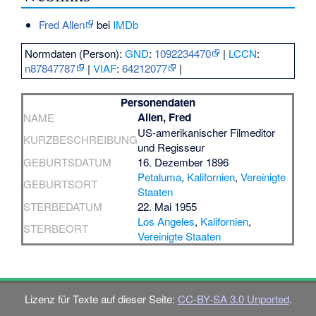
Fred Allen
bei
IMDb
Normdaten (Person):
GND
:
1092234470
|
LCCN
:
n87847787
|
VIAF
:
64212077
|
Personendaten
Allen, Fred
NAME
US-amerikanischer Filmeditor
KURZBESCHREIBUNG
und Regisseur
GEBURTSDATUM
16. Dezember 1896
Petaluma
,
Kalifornien
,
Vereinigte
GEBURTSORT
Staaten
STERBEDATUM
22. Mai 1955
Los Angeles
,
Kalifornien
,
STERBEORT
Vereinigte Staaten
Lizenz für Texte auf dieser Seite:
CC-BY-SA 3.0 Unported
.