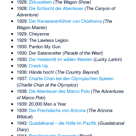
1928:
Zirkusleben
(The Wagon Show)
1928:
Die Schlucht der Abenteuer
(The Canyon of
Adventure)
1929:
Der Karawanenführer von Oklahoma
(The
Wagon Master)
1929: Cheyenne
1929: The Lawless Legion
1930: Pardon My Gun
1930: Der Satansreiter (
Parade of the West
)
1930:
Der Heldenritt im wilden Westen
(
Lucky Larkin
)
1936:
Crack-Up
1936: Hände hoch! (
The Country Beyond
)
1937:
Charlie Chan bei den Olympischen Spielen
(
Charlie Chan at the Olympics
)
1938:
Die Abenteuer des Marco Polo
(
The Adventures
of Marco Polo
)
1939: 20,000 Men a Year
1939:
Der Frechdachs von Arizona
(
The Arizona
Wildcat
)
1943:
Guadalkanal – die Hölle im Pazifik
(
Guadalcanal
Diary
)
1944:
Brasilianische Serenade
(
Brazil
)