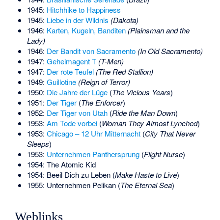
1945:
Hitchhike to Happiness
1945:
Liebe in der Wildnis
(Dakota)
1946:
Karten, Kugeln, Banditen
(Plainsman and the
Lady)
1946:
Der Bandit von Sacramento
(In Old Sacramento)
1947:
Geheimagent T
(T-Men)
1947:
Der rote Teufel
(The Red Stallion)
1949:
Guillotine
(Reign of Terror)
1950:
Die Jahre der Lüge
(
The Vicious Years
)
1951:
Der Tiger
(
The Enforcer
)
1952:
Der Tiger von Utah
(
Ride the Man Down
)
1953:
Am Tode vorbei
(
Woman They Almost Lynched
)
1953:
Chicago – 12 Uhr Mitternacht
(
City That Never
Sleeps
)
1953:
Unternehmen Panthersprung
(
Flight Nurse
)
1954: The Atomic Kid
1954: Beeil Dich zu Leben (
Make Haste to Live
)
1955: Unternehmen Pelikan (
The Eternal Sea
)
Weblinks