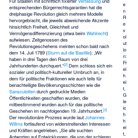
Für Staaten mit schriftlich fixierter
Verfassung
und
e
entsprechenden Bürgerrechtsgarantien hat die
n
dreiphasige Revolution gleich mehrere Modelle
R
hervorgebracht, die jeweils abweichende Akzente
e
hinsichtlich Freiheit, Gleichheit und
v
Vermögensdifferenzierung (etwa beim
Wahlrecht
)
ol
aufwiesen. Zeitgenossen des
ut
Revolutionsgeschehens meinten schon bald nach
io
dem 14. Juli 1789 (
Sturm auf die Bastille
): „Wir
n:
haben in drei Tagen den Raum von drei
Fr
[
2
]
Jahrhunderten durchquert.“
Dem schloss sich ein
ei
sozialer und politisch-kultureller Umbruch an, in
h
dem für politische Fraktionen wie auch teils für
ei
benachteiligte Bevölkerungsschichten wie die
t,
Sansculotten
durch gedruckte Medien
G
Öffentlichkeiten geschaffen wurden, die
le
mitbestimmend wurden auch für das politische
ic
[
3
]
Geschehen im nachfolgenden 19. Jahrhundert.
h
Der revolutionäre Prozess wurde laut
Johannes
h
Willms
fortlaufend von widerstreitenden Interessen
ei
und Kräften angetrieben. „Sie alle suchten
t,
Antworten auf Entwicklungen, die von der schieren