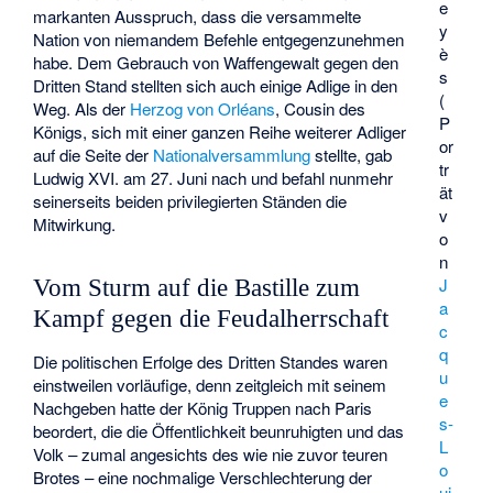
e
markanten Ausspruch, dass die versammelte
y
Nation von niemandem Befehle entgegenzunehmen
è
habe. Dem Gebrauch von Waffengewalt gegen den
s
Dritten Stand stellten sich auch einige Adlige in den
(
Weg. Als der
Herzog von Orléans
, Cousin des
P
Königs, sich mit einer ganzen Reihe weiterer Adliger
or
auf die Seite der
Nationalversammlung
stellte, gab
tr
Ludwig XVI. am 27. Juni nach und befahl nunmehr
ät
seinerseits beiden privilegierten Ständen die
v
Mitwirkung.
o
n
J
Vom Sturm auf die Bastille zum
a
Kampf gegen die Feudalherrschaft
c
q
Die politischen Erfolge des Dritten Standes waren
u
einstweilen vorläufige, denn zeitgleich mit seinem
e
Nachgeben hatte der König Truppen nach Paris
s-
beordert, die die Öffentlichkeit beunruhigten und das
L
Volk – zumal angesichts des wie nie zuvor teuren
o
Brotes – eine nochmalige Verschlechterung der
ui