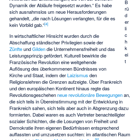
B
Dynamik der Abläufe freigesetzt wurden.“ Es habe
rü
sich ausnahmslos um neue Herausforderungen
d
gehandelt, „die nach Lösungen verlangten, für die es
er
[
4
]
kein Vorbild gab.“
li
c
In wirtschaftlicher Hinsicht wurden durch die
h
Abschaffung ständischer Privilegien sowie der
k
Zünfte
und
Gilden
die Unternehmensfreiheit und das
ei
Leistungsprinzip gefördert. Kulturell bewirkte die
t
Französische Revolution eine weitgehende
Auflösung des überkommenen Bündnisses von
Kirche und Staat, indem der
Laizismus
den
Religionslehren die Grenzen aufzeigte. Über Frankreich
und den europäischen Kontinent hinaus regte das
Revolutionsgeschehen
neue revolutionäre Bewegungen
an,
die sich teils in Übereinstimmung mit der Entwicklung in
Frankreich sahen, sich teils aber auch in Abgrenzung dazu
formierten. Dabei waren es auch Vertreter benachteiligter
sozialer Schichten, die die Losungen von Freiheit und
Demokratie ihren eigenen Bedürfnissen entsprechend
auffassten und umzusetzen suchten: im atlantischen Raum
[
5
]