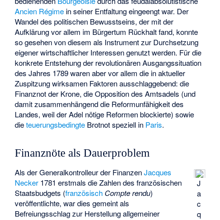
bedienenden
Bourgeoisie
durch das feudalabsolutistische
Ancien Régime
in seiner Entfaltung eingeengt war. Der
Wandel des politischen Bewusstseins, der mit der
Aufklärung vor allem im Bürgertum Rückhalt fand, konnte
so gesehen von diesem als Instrument zur Durchsetzung
eigener wirtschaftlicher Interessen genutzt werden. Für die
konkrete Entstehung der revolutionären Ausgangssituation
des Jahres 1789 waren aber vor allem die in aktueller
Zuspitzung wirksamen Faktoren ausschlaggebend: die
Finanznot der Krone, die Opposition des Amtsadels (und
damit zusammenhängend die Reformunfähigkeit des
Landes, weil der Adel nötige Reformen blockierte) sowie
die
teuerungsbedingte
Brotnot speziell in
Paris
.
Finanznöte als Dauerproblem
Als der Generalkontrolleur der Finanzen
Jacques
Necker
1781 erstmals die Zahlen des französischen
J
Staatsbudgets (
französisch
Compte rendu
)
a
veröffentlichte, war dies gemeint als
c
Befreiungsschlag zur Herstellung allgemeiner
q