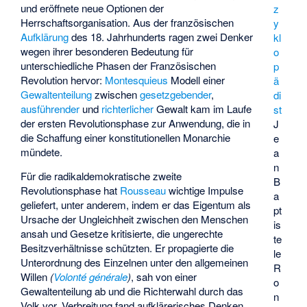
und eröffnete neue Optionen der
z
Herrschaftsorganisation. Aus der französischen
y
Aufklärung
des 18. Jahrhunderts ragen zwei Denker
kl
wegen ihrer besonderen Bedeutung für
o
unterschiedliche Phasen der Französischen
p
Revolution hervor:
Montesquieus
Modell einer
ä
Gewaltenteilung
zwischen
gesetzgebender
,
di
ausführender
und
richterlicher
Gewalt kam im Laufe
st
der ersten Revolutionsphase zur Anwendung, die in
J
die Schaffung einer konstitutionellen Monarchie
e
mündete.
a
n
Für die radikaldemokratische zweite
B
Revolutionsphase hat
Rousseau
wichtige Impulse
a
geliefert, unter anderem, indem er das Eigentum als
pt
Ursache der Ungleichheit zwischen den Menschen
is
ansah und Gesetze kritisierte, die ungerechte
te
Besitzverhältnisse schützten. Er propagierte die
le
Unterordnung des Einzelnen unter den allgemeinen
R
Willen
(
Volonté générale
)
, sah von einer
o
Gewaltenteilung ab und die Richterwahl durch das
n
Volk vor. Verbreitung fand aufklärerisches Denken