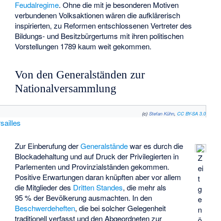
Feudalregime
. Ohne die mit je besonderen Motiven
verbundenen Volksaktionen wären die aufklärerisch
inspirierten, zu Reformen entschlossenen Vertreter des
Bildungs- und Besitzbürgertums mit ihren politischen
Vorstellungen 1789 kaum weit gekommen.
Von den Generalständen zur
Nationalversammlung
(c)
Stefan Kühn
,
CC BY-SA 3.0
sailles
Zur Einberufung der
Generalstände
war es durch die
Blockadehaltung und auf Druck der Privilegierten in
Z
Parlementen und Provinzialständen gekommen.
ei
Positive Erwartungen daran knüpften aber vor allem
t
die Mitglieder des
Dritten Standes
, die mehr als
g
95 % der Bevölkerung ausmachten. In den
e
Beschwerdeheften
, die bei solcher Gelegenheit
n
traditionell verfasst und den Abgeordneten zur
ö