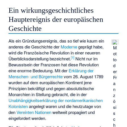
Ein wirkungsgeschichtliches
Hauptereignis der europäischen
Geschichte
Als ein Gründungsereignis, das so tief wie kaum ein
anderes die Geschichte der
Moderne
geprägt habe,
M
wird die Französische Revolution in einer neueren
ot
[
1
]
Überblicksdarstellung bezeichnet.
Nicht nur im
to
Bewusstsein der Franzosen hat diese Revolution
d
eine enorme Bedeutung. Mit der
Erklärung der
er
Menschen- und Bürgerrechte
vom 26. August 1789
Fr
wurden auf dem europäischen Kontinent jene
a
Prinzipien bekräftigt und gegen absolutistische
n
Monarchien in Stellung gebracht, die in der
z
Unabhängigkeitserklärung der nordamerikanischen
ö
Kolonisten
angelegt waren und die heutzutage von
si
den
Vereinten Nationen
weltweit propagiert und
s
eingefordert werden.
c
h