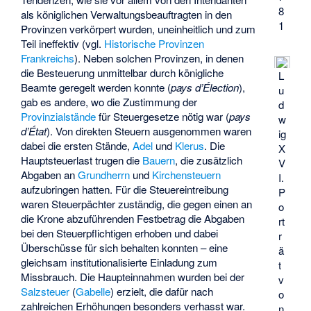
8
als königlichen Verwaltungsbeauftragten in den
1
Provinzen verkörpert wurden, uneinheitlich und zum
Teil ineffektiv (vgl.
Historische Provinzen
Frankreichs
). Neben solchen Provinzen, in denen
die Besteuerung unmittelbar durch königliche
L
Beamte geregelt werden konnte (
pays d’Élection
),
u
gab es andere, wo die Zustimmung der
d
Provinzialstände
für Steuergesetze nötig war (
pays
w
d’État
). Von direkten Steuern ausgenommen waren
ig
dabei die ersten Stände,
Adel
und
Klerus
. Die
X
Hauptsteuerlast trugen die
Bauern
, die zusätzlich
V
Abgaben an
Grundherrn
und
Kirchensteuern
I.
aufzubringen hatten. Für die Steuereintreibung
P
waren Steuerpächter zuständig, die gegen einen an
o
die Krone abzuführenden Festbetrag die Abgaben
rt
bei den Steuerpflichtigen erhoben und dabei
r
Überschüsse für sich behalten konnten – eine
ä
gleichsam institutionalisierte Einladung zum
t
Missbrauch. Die Haupteinnahmen wurden bei der
v
Salzsteuer
(
Gabelle
) erzielt, die dafür nach
o
zahlreichen Erhöhungen besonders verhasst war.
n