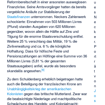
Reformbereitschaft in einer ansonsten ausweglosen
u
Finanzkrise. Seine Amtsvorgänger hatten da bereits
e
vergebliche Anläufe zur Stabilisierung der
s
Staatsfinanzen
unternommen. Neckers Zahlenwerk
N
schockierte: Einnahmen von 503 Millionen Livres
e
(Pfund) standen Ausgaben von 620 Millionen
c
gegenüber, wovon allein die Hälfte auf Zins und
k
Tilgung für die enorme Staatsverschuldung entfiel.
e
Weitere 25 % verschlang das Militär, 19 % die
r.
Zivilverwaltung und ca. 6 % die königliche
P
Hofhaltung. Dass für höfische Feste und
o
Pensionszahlungen an Höflinge eine Summe von 36
rt
Millionen Livres (5,81 % der gesamten
r
Staatsausgaben) anfiel, wurde als besonders
ä
[
6
]
skandalös angesehen.
t
v
Zu dem Schuldenberg erheblich beigetragen hatte
o
auch die Beteiligung der französischen Krone am
n
Unabhängigkeitskrieg der amerikanischen
J
Kolonisten
gegen das britische Mutterland. Zwar war
o
die beabsichtigte Niederlage und machtpolitische
s
Schwächung des Handels- und Kolonialmacht-