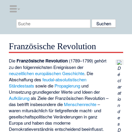
Französische Revolution
Die
Französische Revolution
(1789–1799) gehört
zu den folgenreichsten Ereignissen der
D
neuzeitlichen
europäischen Geschichte
. Die
é
Abschaffung des
feudal
-
absolutistischen
cl
Ständestaats
sowie die
Propagierung
und
ar
Umsetzung grundlegender Werte und Ideen der
at
Aufklärung
als Ziele der Französischen Revolution –
io
das betrifft insbesondere die
Menschenrechte
–
n
waren mitursächlich für tiefgreifende macht- und
d
gesellschaftspolitische Veränderungen in ganz
e
Europa und haben das moderne
s
Demokratieverständnis entscheidend beeinflusst.
D