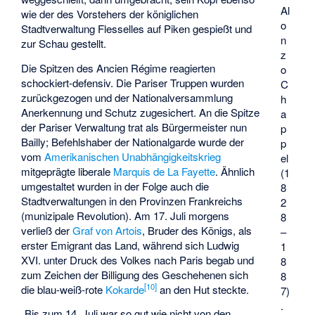
Al
wie der des Vorstehers der königlichen
o
Stadtverwaltung Flesselles auf Piken gespießt und
n
zur Schau gestellt.
z
Die Spitzen des Ancien Régime reagierten
o
schockiert-defensiv. Die Pariser Truppen wurden
C
zurückgezogen und der Nationalversammlung
h
Anerkennung und Schutz zugesichert. An die Spitze
a
der Pariser Verwaltung trat als Bürgermeister nun
p
Bailly; Befehlshaber der Nationalgarde wurde der
p
vom
Amerikanischen Unabhängigkeitskrieg
el
mitgeprägte liberale
Marquis de La Fayette
. Ähnlich
(1
umgestaltet wurden in der Folge auch die
8
Stadtverwaltungen in den Provinzen Frankreichs
2
(munizipale Revolution). Am 17. Juli morgens
8
verließ der
Graf von Artois
, Bruder des Königs, als
–
erster Emigrant das Land, während sich Ludwig
1
XVI. unter Druck des Volkes nach Paris begab und
8
zum Zeichen der Billigung des Geschehenen sich
8
[
10
]
die blau-weiß-rote
Kokarde
an den Hut steckte.
7)
.
„Bis zum 14. Juli war so gut wie nicht von den