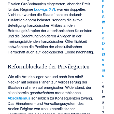
e
Rivalen Großbritannien eingetreten, aber der Preis
p
für das Regime
Ludwigs XVI.
war ein doppelter:
h
Nicht nur wurden die Staatsfinanzen dadurch
S
zusätzlich enorm belastet, sondern die aktive
iff
Beteiligung französischer Militärs an den
r
Befreiungskämpfen der amerikanischen Kolonisten
e
und die Beachtung von deren Anliegen in der
d
meinungsbildenden französischen Öffentlichkeit
D
schwächten die Position der absolutistischen
u
Herrschaft auch auf ideologischer Ebene nachhaltig.
pl
e
s
Reformblockade der Privilegierten
si
s
Wie alle Amtskollegen vor und nach ihm stieß
,
Necker mit seinen Plänen zur Verbesserung der
e
Staatseinnahmen auf energischen Widerstand, der
t
einen bereits geschwächten monarchischen
w
Absolutismus
schließlich zu Konsequenzen zwang.
a
Das Einnahmen- und Verwaltungssystem des
1
Ancien Régime war trotz zentralistischer
7
Tendenzen, wie sie vor allem von den Intendanten