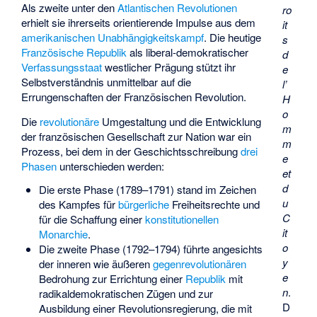
Als zweite unter den
Atlantischen Revolutionen
ro
erhielt sie ihrerseits orientierende Impulse aus dem
it
amerikanischen Unabhängigkeitskampf
. Die heutige
s
Französische Republik
als liberal-demokratischer
d
Verfassungsstaat
westlicher Prägung stützt ihr
e
Selbstverständnis unmittelbar auf die
l’
Errungenschaften der Französischen Revolution.
H
o
Die
revolutionäre
Umgestaltung und die Entwicklung
m
der französischen Gesellschaft zur Nation war ein
m
Prozess, bei dem in der
Geschichtsschreibung
drei
e
Phasen
unterschieden werden:
et
d
Die erste Phase (1789–1791) stand im Zeichen
u
des Kampfes für
bürgerliche
Freiheitsrechte und
C
für die Schaffung einer
konstitutionellen
it
Monarchie
.
o
Die zweite Phase (1792–1794) führte angesichts
y
der inneren wie äußeren
gegenrevolutionären
e
Bedrohung zur Errichtung einer
Republik
mit
n
.
radikaldemokratischen Zügen und zur
D
Ausbildung einer Revolutionsregierung, die mit