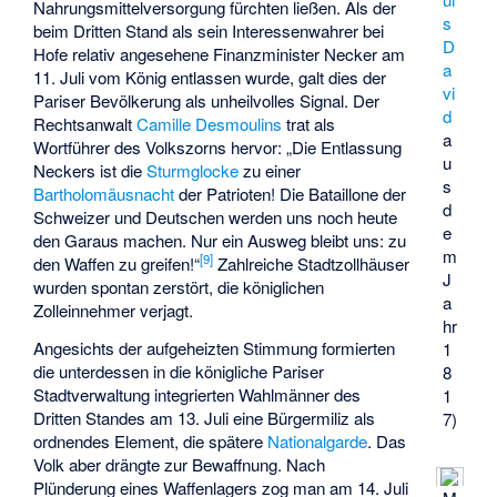
Nahrungsmittelversorgung fürchten ließen. Als der
s
beim Dritten Stand als sein Interessenwahrer bei
D
Hofe relativ angesehene Finanzminister Necker am
a
11. Juli vom König entlassen wurde, galt dies der
vi
Pariser Bevölkerung als unheilvolles Signal. Der
d
Rechtsanwalt
Camille Desmoulins
trat als
a
Wortführer des Volkszorns hervor: „Die Entlassung
u
Neckers ist die
Sturmglocke
zu einer
s
Bartholomäusnacht
der Patrioten! Die Bataillone der
d
Schweizer und Deutschen werden uns noch heute
e
den Garaus machen. Nur ein Ausweg bleibt uns: zu
m
[
9
]
den Waffen zu greifen!“
Zahlreiche Stadtzollhäuser
J
wurden spontan zerstört, die königlichen
a
Zolleinnehmer verjagt.
hr
Angesichts der aufgeheizten Stimmung formierten
1
die unterdessen in die königliche Pariser
8
Stadtverwaltung integrierten Wahlmänner des
1
Dritten Standes am 13. Juli eine Bürgermiliz als
7)
ordnendes Element, die spätere
Nationalgarde
. Das
Volk aber drängte zur Bewaffnung. Nach
Plünderung eines Waffenlagers zog man am 14. Juli