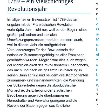
1789 – ein vielschichtiges
v
Revolutionsjahr
o
n
L
Im allgemeinen Bewusstsein ist 1789 das am
o
engsten mit der Französischen Revolution
ui
verknüpfte Jahr, nicht nur, weil es den Beginn eines
s-
großen politischen und sozialen
M
Umwälzungsprozesses markiert, sondern auch,
ic
weil in diesem Jahr die maßgeblichen
h
Voraussetzungen für das Bewusstsein der
el
nationalen Zusammengehörigkeit aller Franzosen
v
geschaffen wurden. Möglich war dies auch wegen
a
der Mehrgleisigkeit des revolutionären Geschehens,
n
das nach und nach die gesamte Bevölkerung in
L
seinen Bann schlug und bei dem drei Komponenten
o
zusammen- und ineinanderwirkten: die Wendung
o
,
der Volksvertreter gegen die absolutistische
1
Monarchie, die Erhebung der städtischen
7
Bevölkerung gegen die überkommenen
6
Herrschafts- und Verwaltungsorgane und die
7
Revolte der Bauern gegen das ländliche