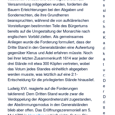
Versammlung mitgegeben wurden, forderten die
s
Bauern Erleichterungen bei den Abgaben und
si
Sonderrechten, die ihre Grundherren
s
beanspruchten, während die von aufklärerischen
c
Vorstellungen bestimmten Teile des Bürgertums
h
bereits auf die Umgestaltung der Monarchie nach
e
englischem Vorbild zielten. Als gemeinsames
K
Anliegen wurde die Forderung formuliert, dass der
a
Dritte Stand in den Generalständen eine Aufwertung
ri
gegenüber Klerus und Adel erfahren müsste. Noch
k
bei ihrer letzten Zusammenkunft 1614 war jeder der
a
drei Stände mit etwa 300 Köpfen vertreten, wobei
t
das Votum jedes Standes einheitlich abgegeben
u
werden musste, was letztlich auf eine 2:1-
r:
Entscheidung für die privilegierten Stände hinauslief.
D
e
Ludwig XVI. reagierte auf die Forderungen
r
taktierend: Dem Dritten Stand wurde zwar die
D
Verdoppelung der Abgeordnetenzahl zugestanden,
ri
der Abstimmungsmodus in den Generalständen
tt
blieb aber offen. Das Eröffnungszeremoniell am 5.
e