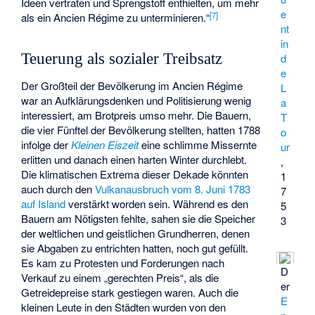
Ideen vertraten und Sprengstoff enthielten, um mehr
e
[
7
]
als ein Ancien Régime zu unterminieren.“
nt
in
Teuerung als sozialer Treibsatz
d
e
Der Großteil der Bevölkerung im Ancien Régime
L
war an Aufklärungsdenken und Politisierung wenig
a
interessiert, am Brotpreis umso mehr. Die Bauern,
T
die vier Fünftel der Bevölkerung stellten, hatten 1788
o
infolge der
Kleinen Eiszeit
eine schlimme Missernte
ur
erlitten und danach einen harten Winter durchlebt.
,
Die klimatischen Extrema dieser Dekade könnten
1
auch durch den
Vulkanausbruch vom 8. Juni 1783
7
auf Island
verstärkt worden sein. Während es den
5
Bauern am Nötigsten fehlte, sahen sie die Speicher
3
der weltlichen und geistlichen Grundherren, denen
sie Abgaben zu entrichten hatten, noch gut gefüllt.
Es kam zu Protesten und Forderungen nach
D
Verkauf zu einem „gerechten Preis“, als die
er
Getreidepreise stark gestiegen waren. Auch die
E
kleinen Leute in den Städten wurden von den