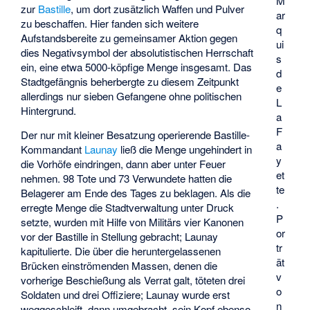
M
zur
Bastille
, um dort zusätzlich Waffen und Pulver
ar
zu beschaffen. Hier fanden sich weitere
q
Aufstandsbereite zu gemeinsamer Aktion gegen
ui
dies Negativsymbol der absolutistischen Herrschaft
s
ein, eine etwa 5000-köpfige Menge insgesamt. Das
d
Stadtgefängnis beherbergte zu diesem Zeitpunkt
e
allerdings nur sieben Gefangene ohne politischen
L
Hintergrund.
a
F
Der nur mit kleiner Besatzung operierende Bastille-
a
Kommandant
Launay
ließ die Menge ungehindert in
y
die Vorhöfe eindringen, dann aber unter Feuer
et
nehmen. 98 Tote und 73 Verwundete hatten die
te
Belagerer am Ende des Tages zu beklagen. Als die
.
erregte Menge die Stadtverwaltung unter Druck
P
setzte, wurden mit Hilfe von Militärs vier Kanonen
or
vor der Bastille in Stellung gebracht; Launay
tr
kapitulierte. Die über die heruntergelassenen
ät
Brücken einströmenden Massen, denen die
v
vorherige Beschießung als Verrat galt, töteten drei
o
Soldaten und drei Offiziere; Launay wurde erst
n
weggeschleift, dann umgebracht, sein Kopf ebenso