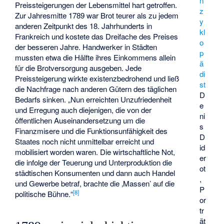
n
Preissteigerungen der Lebensmittel hart getroffen.
z
Zur Jahresmitte 1789 war Brot teurer als zu jedem
y
anderen Zeitpunkt des 18. Jahrhunderts in
kl
Frankreich und kostete das Dreifache des Preises
o
der besseren Jahre. Handwerker in Städten
p
mussten etwa die Hälfte ihres Einkommens allein
ä
für die Brotversorgung ausgeben. Jede
di
Preissteigerung wirkte existenzbedrohend und ließ
st
die Nachfrage nach anderen Gütern des täglichen
D
Bedarfs sinken. „Nun erreichten Unzufriedenheit
e
und Erregung auch diejenigen, die von der
ni
öffentlichen Auseinandersetzung um die
s
Finanzmisere und die Funktionsunfähigkeit des
D
Staates noch nicht unmittelbar erreicht und
id
mobilisiert worden waren. Die wirtschaftliche Not,
er
die infolge der Teuerung und Unterproduktion die
ot
städtischen Konsumenten und dann auch Handel
,
und Gewerbe betraf, brachte die ‚Massen’ auf die
P
[
8
]
politische Bühne.“
or
tr
ät