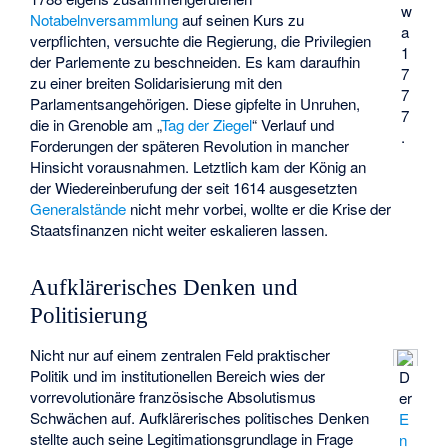
w
Notabelnversammlung
auf seinen Kurs zu
a
verpflichten, versuchte die Regierung, die Privilegien
1
der Parlemente zu beschneiden. Es kam daraufhin
7
zu einer breiten Solidarisierung mit den
7
Parlamentsangehörigen. Diese gipfelte in Unruhen,
7
die in Grenoble am „
Tag der Ziegel
“ Verlauf und
.
Forderungen der späteren Revolution in mancher
Hinsicht vorausnahmen. Letztlich kam der König an
der Wiedereinberufung der seit 1614 ausgesetzten
Generalstände
nicht mehr vorbei, wollte er die Krise der
Staatsfinanzen nicht weiter eskalieren lassen.
Aufklärerisches Denken und
Politisierung
Nicht nur auf einem zentralen Feld praktischer
Politik und im institutionellen Bereich wies der
D
vorrevolutionäre französische Absolutismus
er
Schwächen auf. Aufklärerisches politisches Denken
E
stellte auch seine Legitimationsgrundlage in Frage
n