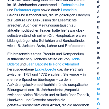
d
im 18. Jahrhundert zunehmend in
Debattierclubs
d’
und
Freimaurerlogen
sowie durch
Lesezirkel
,
Al
Salons und Kaffeehäuser, die im geselligen Rahmen
e
zur Lektüre und Diskussion der Lesefrüchte
m
anregten. Auch der Meinungsaustausch zu
b
aktuellen politischen Fragen hatte hier zwanglos-
er
selbstverständlich seinen Ort. Hauptnutzer waren
t,
bildungsbürgerliche Schichten und Berufsstände,
P
wie z. B. Juristen, Ärzte, Lehrer und Professoren.
or
tr
Ein breitenwirksames Produkt und Kompendium
ät
aufklärerischen Denkens stellte die von
Denis
v
Diderot
und
Jean Baptiste le Rond d’Alembert
o
herausgegebene
Encyclopédie
dar, die erstmals
n
zwischen 1751 und 1772 erschien. Sie wurde – in
M
mehrere Sprachen übertragen – zu dem
a
Aufklärungslexikon schlechthin für die europäische
ur
Bildungswelt des 18. Jahrhunderts: „Verpackt
ic
zwischen vielen Bildtafeln und Artikeln über Technik,
e
Handwerk und Gewerbe standen die
Q
geisteswissenschaftlichen Artikel, die die modernen
u