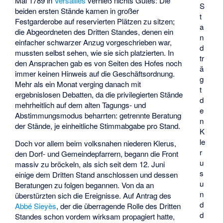
Mai 1789 in
Versailles
verhieß nichts Gutes: Die
S
beiden ersten Stände kamen in großer
t
Festgarderobe auf reservierten Plätzen zu sitzen;
a
die Abgeordneten des Dritten Standes, denen ein
n
einfacher schwarzer Anzug vorgeschrieben war,
d
mussten selbst sehen, wie sie sich platzierten. In
tr
den Ansprachen gab es von Seiten des Hofes noch
ä
immer keinen Hinweis auf die Geschäftsordnung.
g
Mehr als ein Monat verging danach mit
t
ergebnislosen Debatten, da die privilegierten Stände
d
mehrheitlich auf dem alten Tagungs- und
e
Abstimmungsmodus beharrten: getrennte Beratung
n
der Stände, je einheitliche Stimmabgabe pro Stand.
K
le
Doch vor allem beim volksnahen niederen Klerus,
r
den Dorf- und Gemeindepfarrern, begann die Front
u
massiv zu bröckeln, als sich seit dem 12. Juni
s
einige dem Dritten Stand anschlossen und dessen
u
Beratungen zu folgen begannen. Von da an
n
überstürzten sich die Ereignisse. Auf Antrag des
d
Abbé Sieyès
, der die überragende Rolle des Dritten
d
Standes schon vordem wirksam propagiert hatte,