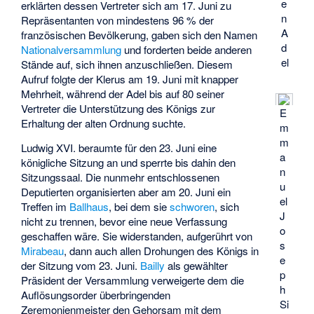
e
erklärten dessen Vertreter sich am 17. Juni zu
n
Repräsentanten von mindestens 96 % der
A
französischen Bevölkerung, gaben sich den Namen
d
Nationalversammlung
und forderten beide anderen
el
Stände auf, sich ihnen anzuschließen. Diesem
Aufruf folgte der Klerus am 19. Juni mit knapper
Mehrheit, während der Adel bis auf 80 seiner
Vertreter die Unterstützung des Königs zur
E
Erhaltung der alten Ordnung suchte.
m
m
Ludwig XVI. beraumte für den 23. Juni eine
a
königliche Sitzung an und sperrte bis dahin den
n
Sitzungssaal. Die nunmehr entschlossenen
u
Deputierten organisierten aber am 20. Juni ein
el
Treffen im
Ballhaus
, bei dem sie
schworen
, sich
J
nicht zu trennen, bevor eine neue Verfassung
o
geschaffen wäre. Sie widerstanden, aufgerührt von
s
Mirabeau
, dann auch allen Drohungen des Königs in
e
der Sitzung vom 23. Juni.
Bailly
als gewählter
p
Präsident der Versammlung verweigerte dem die
h
Auflösungsorder überbringenden
Si
Zeremonienmeister den Gehorsam mit dem