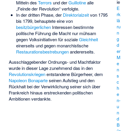
ie
Mitteln des
Terrors
und der
Guillotine
alle
E
„Feinde der Revolution“ verfolgte.
rk
In der dritten Phase, der
Direktorialzeit
von 1795
lä
bis 1799, behauptete eine von
ru
besitzbürgerlichen
Interessen bestimmte
n
politische Führung die Macht nur mühsam
g
gegen Volksinitiativen für soziale
Gleichheit
d
einerseits und gegen monarchistische
er
Restaurationsbestrebungen
andererseits.
M
Ausschlaggebender Ordnungs- und Machtfaktor
e
wurde in dieser Lage zunehmend das in den
n
Revolutionskriegen
entstandene Bürgerheer, dem
s
Napoleon Bonaparte
seinen Aufstieg und den
c
Rückhalt bei der Verwirklichung seiner sich über
h
Frankreich hinaus erstreckenden politischen
e
Ambitionen verdankte.
n-
u
n
d
B
ür