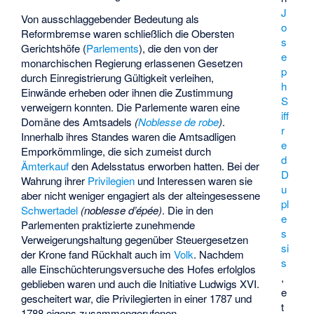
J
Von ausschlaggebender Bedeutung als
o
Reformbremse waren schließlich die Obersten
s
Gerichtshöfe (
Parlements
), die den von der
e
monarchischen Regierung erlassenen Gesetzen
p
durch Einregistrierung Gültigkeit verleihen,
h
Einwände erheben oder ihnen die Zustimmung
S
verweigern konnten. Die Parlemente waren eine
iff
Domäne des Amtsadels
(
Noblesse de robe
)
.
r
Innerhalb ihres Standes waren die Amtsadligen
e
Emporkömmlinge, die sich zumeist durch
d
Ämterkauf
den Adelsstatus erworben hatten. Bei der
D
Wahrung ihrer
Privilegien
und Interessen waren sie
u
aber nicht weniger engagiert als der alteingesessene
pl
Schwertadel
(noblesse d’épée)
. Die in den
e
Parlementen praktizierte zunehmende
s
Verweigerungshaltung gegenüber Steuergesetzen
si
der Krone fand Rückhalt auch im
Volk
. Nachdem
s
alle Einschüchterungsversuche des Hofes erfolglos
,
geblieben waren und auch die Initiative Ludwigs XVI.
e
gescheitert war, die Privilegierten in einer 1787 und
t
1788 eigens zusammengerufenen