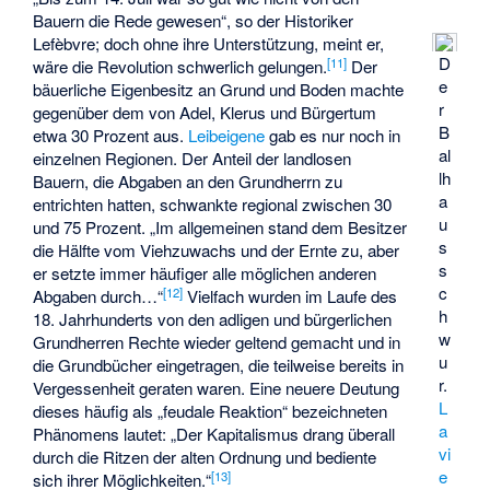
Bauern die Rede gewesen“, so der Historiker
Lefèbvre
; doch ohne ihre Unterstützung, meint er,
D
[
11
]
wäre die Revolution schwerlich gelungen.
Der
e
bäuerliche Eigenbesitz an Grund und Boden machte
r
gegenüber dem von Adel, Klerus und Bürgertum
B
etwa 30 Prozent aus.
Leibeigene
gab es nur noch in
al
einzelnen Regionen. Der Anteil der landlosen
lh
Bauern, die Abgaben an den Grundherrn zu
a
entrichten hatten, schwankte regional zwischen 30
u
und 75 Prozent. „Im allgemeinen stand dem Besitzer
s
die Hälfte vom Viehzuwachs und der Ernte zu, aber
s
er setzte immer häufiger alle möglichen anderen
c
[
12
]
Abgaben durch…“
Vielfach wurden im Laufe des
h
18. Jahrhunderts von den adligen und bürgerlichen
w
Grundherren Rechte wieder geltend gemacht und in
u
die Grundbücher eingetragen, die teilweise bereits in
r.
Vergessenheit geraten waren. Eine neuere Deutung
L
dieses häufig als „feudale Reaktion“ bezeichneten
a
Phänomens lautet: „Der Kapitalismus drang überall
vi
durch die Ritzen der alten Ordnung und bediente
e
[
13
]
sich ihrer Möglichkeiten.“