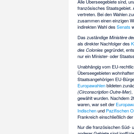
Alle Überseegebiete sind, un
französisches Staatsgebiet.
vertreten. Bei den Wahlen z
zusammen einen einzigen Wah
indirekten Wahl des
Senats
w
Das zuständige
Ministère d
als direkter Nachfolger des
K
des Colonies
gegründet, ents
nur ein Minister- oder Staats
Unabhängig vom EU-rechtlich
Überseegebieten wohnhaften 
Staatsangehörigen EU-Bürge
Europawahlen
bildeten zunä
(Circonscription Outre-Mer)
,
gewählt wurden. Nachdem 20
waren, war seit der
Europawa
Indischen
und
Pazifischen 
Frankreich einschließlich de
Nur die französischen Süd- u
anderer Gebiete sind inoffiziel