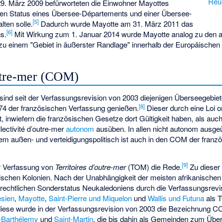
Réu
29. März 2009 befürworteten die Einwohner Mayottes
den Status eines Übersee-Départements und einer Übersee-
[
5
]
lten solle.
Dadurch wurde Mayotte am 31. März 2011 das
[
6
]
s.
Mit Wirkung zum 1. Januar 2014 wurde Mayotte analog zu den 
 einem "Gebiet in äußerster Randlage" innerhalb der Europäischen
outre-mer (COM)
sind seit der Verfassungsrevision von 2003 diejenigen Überseegebiete,
[
8
]
74 der französischen Verfassung genießen.
Dieser durch eine Loi o
t, inwiefern die französischen Gesetze dort Gültigkeit haben, als a
lectivité d’outre-mer
autonom
ausüben. In allen nicht autonom ausge
m außen- und verteidigungspolitisch ist auch in den COM der franzö
[
9
]
er Verfassung von
Territoires d’outre-mer
(TOM) die Rede.
Zu dieser
nischen Kolonien. Nach der Unabhängigkeit der meisten afrikanischen
chtlichen Sonderstatus Neukaledoniens durch die Verfassungsrevis
esien
,
Mayotte
,
Saint-Pierre und Miquelon
und
Wallis und Futuna
als 
 diese wurde in der Verfassungsrevision von 2003 die Bezeichnung C
-Barthélemy
und
Saint-Martin
, die bis dahin als Gemeinden zum Üb