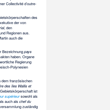
r Collectivité d’outre-
ebietskörperschaften des
Exekutive der von
rial
, den
 und Regionen aus.
artin auch die
er Bezeichnung
pays
gsakten haben. Organe
twortliche Regierung
ösisch-Polynesien
en dem französischen
ire des îles Wallis et
Gebietskörperschaft ist
eur supérieur
sowohl als
als auch als
chef du
alversammlung zuständig