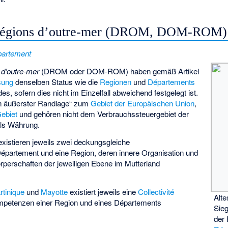
 régions d’outre-mer (DROM, DOM-ROM)
artement
 d’outre-mer
(DROM oder DOM-ROM) haben gemäß Artikel
sung
denselben Status wie die
Regionen
und
Départements
s, sofern dies nicht im Einzelfall abweichend festgelegt ist.
n äußerster Randlage
“ zum
Gebiet der Europäischen Union
,
ebiet
und gehören nicht dem Verbrauchssteuergebiet der
ls Währung.
xistieren jeweils zwei deckungsgleiche
Département und eine Region, deren innere Organisation und
erschaften der jeweiligen Ebene im Mutterland
rtinique
und
Mayotte
existiert jeweils eine
Collectivité
Alt
ompetenzen einer Region und eines Départements
Sie
der 