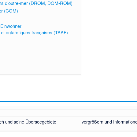
ions d’outre-mer (DROM, DOM-ROM)
mer (COM)
 Einwohner
 et antarctiques françaises (TAAF)
ich und seine Überseegebiete
vergrößern und Information