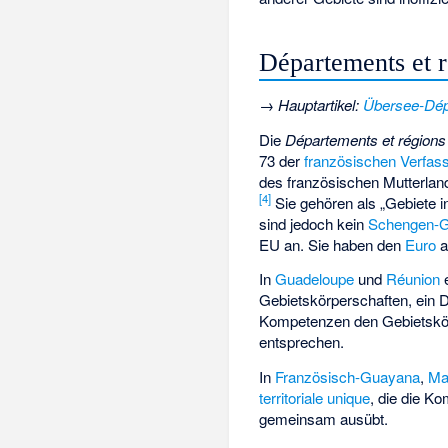
Départements et
→
Hauptartikel
:
Übersee-Dép
Die
Départements et régions
73 der
französischen Verfas
des französischen Mutterlande
[
4
]
Sie gehören als „
Gebiete i
sind jedoch kein
Schengen-G
EU an. Sie haben den
Euro
a
In
Guadeloupe
und
Réunion
e
Gebietskörperschaften, ein 
Kompetenzen den Gebietskörp
entsprechen.
In
Französisch-Guayana
,
Ma
territoriale unique
, die die K
gemeinsam ausübt.