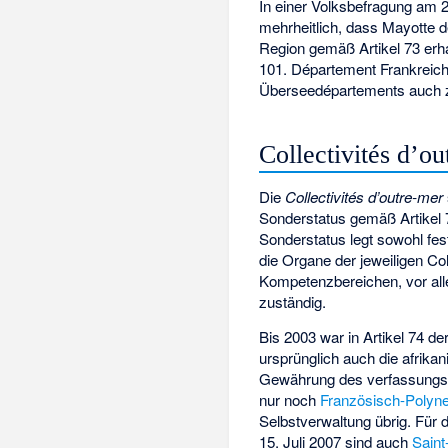
In einer Volksbefragung am 
mehrheitlich, dass Mayotte 
Region gemäß Artikel 73 erha
101. Département Frankreich
Überseedépartements auch zu
Collectivités d’
Die
Collectivités d’outre-mer
Sonderstatus gemäß Artikel 
Sonderstatus legt sowohl fes
die Organe der jeweiligen Col
Kompetenzbereichen, vor alle
zuständig.
Bis 2003 war in Artikel 74 d
ursprünglich auch die afrika
Gewährung des verfassungsre
nur noch
Französisch-Polyn
Selbstverwaltung übrig. Für
15. Juli 2007 sind auch
Saint