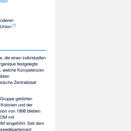
nion
anderen
[
7
]
 Union.
 die einen individuellen
rganique festgelegte
uch, welche Kompetenzen
übten
sische Zentralstaat
 Gruppe gehörten
 Kolonien und der
ion von 1998 blieben
TOM mit
OM eingeführt. Seit dem
erseedépartement