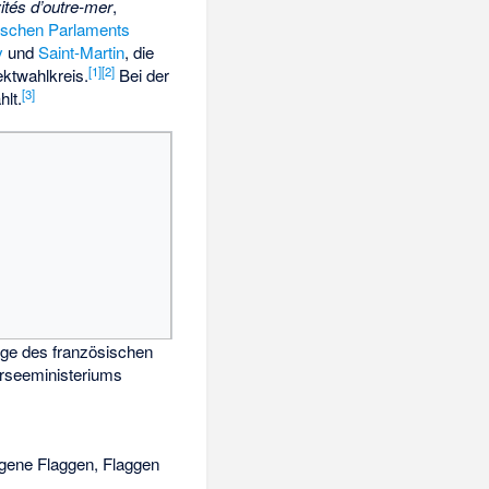
vités d’outre-mer
,
ischen Parlaments
y
und
Saint-Martin
, die
[
1
]
[
2
]
ktwahlkreis.
Bei der
[
3
]
lt.
gge des französischen
rseeministeriums
eigene Flaggen, Flaggen