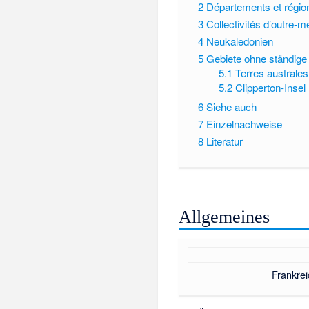
2
Départements et rég
3
Collectivités d’outre-
4
Neukaledonien
5
Gebiete ohne ständige
5.1
Terres australes
5.2
Clipperton-Insel
6
Siehe auch
7
Einzelnachweise
8
Literatur
Allgemeines
Frankre