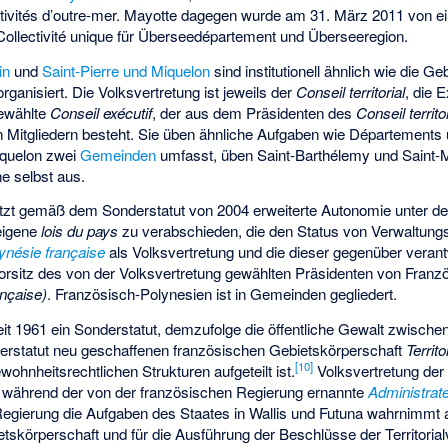
ivités d’outre-mer. Mayotte dagegen wurde am 31. März 2011 von eine
n Collectivité unique für Überseedépartement und Überseeregion.
in
und
Saint-Pierre und Miquelon
sind institutionell ähnlich wie die G
ganisiert. Die Volksvertretung ist jeweils der
Conseil territorial
, die 
ewählte
Conseil exécutif
, der aus dem Präsidenten des
Conseil territo
n Mitgliedern besteht. Sie üben ähnliche Aufgaben wie Départements
iquelon zwei
Gemeinden
umfasst, üben Saint-Barthélemy und Saint-M
 selbst aus.
tzt gemäß dem Sonderstatut von 2004 erweiterte Autonomie unter d
eigene
lois du pays
zu verabschieden, die den Status von Verwaltun
ynésie française
als Volksvertretung und die dieser gegenüber veran
rsitz des von der Volksvertretung gewählten Präsidenten von Franz
ançaise)
. Französisch-Polynesien ist in Gemeinden gegliedert.
it 1961 ein Sonderstatut, demzufolge die öffentliche Gewalt zwisch
derstatut neu geschaffenen französischen Gebietskörperschaft
Territo
[
10
]
hnheitsrechtlichen Strukturen aufgeteilt ist.
Volksvertretung der 
während der von der französischen Regierung ernannte
Administrat
 Regierung die Aufgaben des Staates in Wallis und Futuna wahrnimmt 
tskörperschaft und für die Ausführung der Beschlüsse der Territori