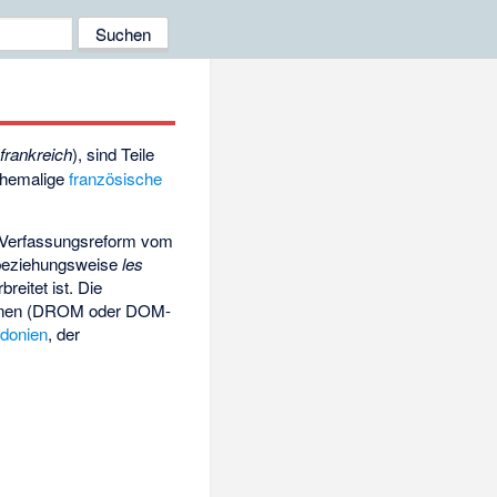
frankreich
), sind Teile
ehemalige
französische
r Verfassungsreform vom
eziehungsweise
les
eitet ist. Die
gionen (DROM oder DOM-
donien
, der