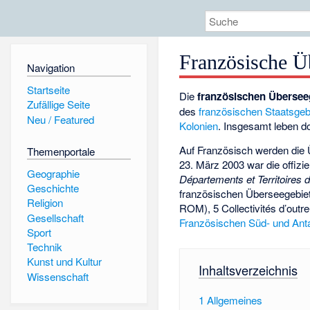
Französische Ü
Navigation
Startseite
Die
französischen Übersee
Zufällige Seite
des
französischen
Staatsgeb
Neu / Featured
Kolonien
. Insgesamt leben d
Auf Französisch werden die 
Themenportale
23. März 2003 war die offizi
Geographie
Départements et Territoire
Geschichte
französischen Überseegebie
Religion
ROM), 5 Collectivités d’outre
Gesellschaft
Französischen Süd- und Anta
Sport
Technik
Kunst und Kultur
Inhaltsverzeichnis
Wissenschaft
1
Allgemeines