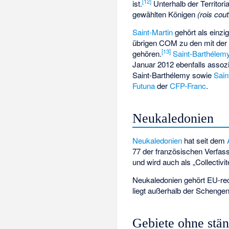
[
12
]
ist.
Unterhalb der Territori
gewählten Königen
(rois cou
Saint-Martin
gehört als einzi
übrigen COM zu den mit der 
[
13
]
gehören.
Saint-Barthélem
Januar 2012 ebenfalls assozi
Saint-Barthélemy sowie
Sain
Futuna
der
CFP-Franc
.
Neukaledonien
Neukaledonien
hat seit dem
77 der französischen Verfas
und wird auch als „Collectivi
Neukaledonien gehört EU-rech
liegt außerhalb der Scheng
Gebiete ohne stä