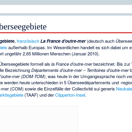
berseegebiete
gebiete
,
französisch
La France d’outre-mer
(deutsch auch
Übersee
iets
außerhalb Europas. Im Wesentlichen handelt es sich dabei um 
ort ungefähr 2,65 Millionen Menschen (Januar 2010).
Überseegebiete formell als
la France d’outre-mer
bezeichnet. Bis zu
elle Bezeichnung
Départements d’outre-mer – Territoires d’outre-mer
b
s d’outre-mer (DOM-TOM)
, was heute in der Umgangssprache noch verbr
te werden heute unterschieden in 5 Überseedépartements und -re
-mer (COM) sowie die Einzelfälle der Collectivité sui generis
Neukale
rktisgebiete
(TAAF) und der
Clipperton-Insel
.