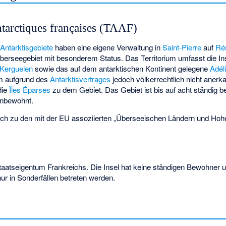
antarctiques françaises (TAAF)
Antarktisgebiete
haben eine eigene Verwaltung in
Saint-Pierre
auf
Ré
berseegebiet mit besonderem Status. Das Territorium umfasst die I
Kerguelen
sowie das auf dem antarktischen Kontinent gelegene
Adél
um aufgrund des
Antarktisvertrages
jedoch völkerrechtlich nicht anerka
die
Îles Éparses
zu dem Gebiet. Das Gebiet ist bis auf acht ständig b
nbewohnt.
ch zu den mit der EU assoziierten „
Überseeischen Ländern und Hohe
taatseigentum Frankreichs. Die Insel hat keine ständigen Bewohner 
r in Sonderfällen betreten werden.