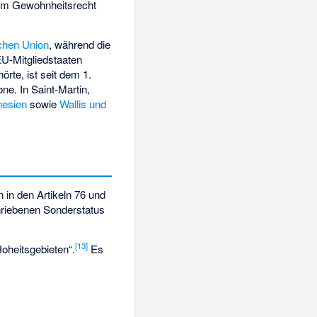
em Gewohnheitsrecht
chen Union
, während die
EU-Mitgliedstaaten
rte, ist seit dem 1.
e. In Saint-Martin,
nesien
sowie
Wallis und
 in den Artikeln 76 und
riebenen Sonderstatus
[
13
]
oheitsgebieten
“.
Es