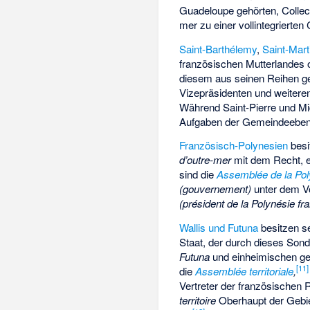
Guadeloupe gehörten, Collect
mer zu einer vollintegrierte
Saint-Barthélemy
,
Saint-Mart
französischen Mutterlandes or
diesem aus seinen Reihen g
Vizepräsidenten und weitere
Während Saint-Pierre und M
Aufgaben der Gemeindeebene
Französisch-Polynesien
besi
d’outre-mer
mit dem Recht, 
sind die
Assemblée de la Pol
(gouvernement)
unter dem Vo
(président de la Polynésie fr
Wallis und Futuna
besitzen se
Staat, der durch dieses Son
Futuna
und einheimischen gewo
[
11
]
die
Assemblée territoriale
,
Vertreter der französischen
territoire
Oberhaupt der Gebie