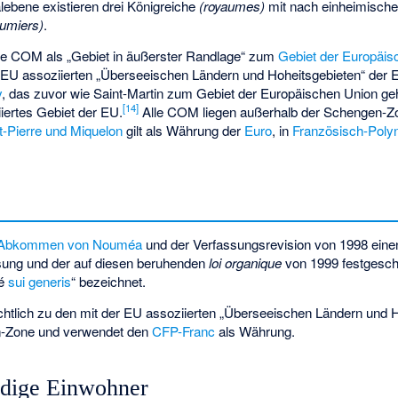
alebene existieren drei Königreiche
(royaumes)
mit nach einheimisch
tumiers)
.
ge COM als „
Gebiet in äußerster Randlage
“ zum
Gebiet der Europäis
EU assoziierten „
Überseeischen Ländern und Hoheitsgebieten
“ der 
y
, das zuvor wie Saint-Martin zum Gebiet der Europäischen Union gehö
[
14
]
iertes Gebiet der EU.
Alle COM liegen außerhalb der Schengen-Zon
t-Pierre und Miquelon
gilt als Währung der
Euro
, in
Französisch-Poly
Abkommen von Nouméa
und der Verfassungsrevision von 1998 einen
sung und der auf diesen beruhenden
loi organique
von 1999 festgesch
té
sui generis
“ bezeichnet.
tlich zu den mit der EU assoziierten „
Überseeischen Ländern und H
en-Zone und verwendet den
CFP-Franc
als Währung.
ndige Einwohner