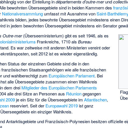
abhängig von der Einteilung in
départements d’outre-mer
und
collecti
 Alle bewohnten Überseegebiete sind in beiden Kammern des
französ
ur
Nationalversammlung
umfasst mit Ausnahme von
Saint-Barthélem
lkreis bilden, jedes bewohnte Überseegebiet mindestens einen Dire
ird in jedem bewohnten Überseegebiet mindestens ein Senator gewäh
es Outre-mer
(Überseeministerium) gibt es seit 1946, als es
olonialministeriums
Frankreichs, 1710 als
Bureau
tand. Es war zeitweise mit anderen Ministerien vereint oder
sekretärsposten, seit 2012 ist es wieder eigenständig.
en Status der einzelnen Gebiete sind die in den
französischen Staatsangehörigen wie alle französischen
r und wahlberechtigt zum
Europäischen Parlament
. Bei
chst alle Überseegebiete zusammen einen Wahlkreis
 in dem drei
Mitglieder des Europäischen Parlaments
Fla
04 alle drei Sitze an Personen aus
Réunion
gegangen
Übe
hl 2009
je ein Sitz für die Überseegebiete im
Atlantischen
,
Ozean
reserviert. Seit der
Europawahl 2019
ist ganz
r Überseegebiete ein einziger Wahlkreis.
nd Antarktisgebiete und Französisch-Polynesien besitzen offizielle 
l.