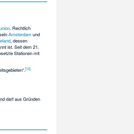
union
. Rechtlich
nseln
Amsterdam
und
ieland
, dessen
nnt ist. Seit dem 21.
esetzte Stationen mit
[
13
]
itsgebieten
“.
und darf aus Gründen