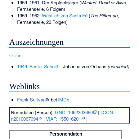
1959–1961: Der Kopfgeldjäger (
Wanted: Dead or Alive
,
Fernsehserie, 6 Folgen)
1959–1962:
Westlich von Santa Fé
(
The Rifleman
,
Fernsehserie, 20 Folgen)
Auszeichnungen
Oscar
1949
:
Bester Schnitt
– Johanna von Orleans
(nominiert)
Weblinks
Frank Sullivan
bei
IMDb
Normdaten (Person):
GND
:
1062303660
|
LCCN
:
n2010067094
|
VIAF
:
155016201
|
Personendaten