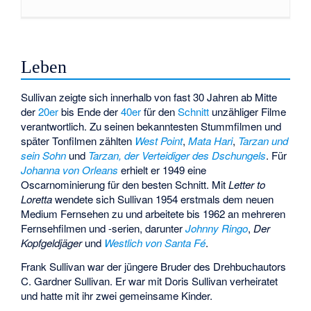
Leben
Sullivan zeigte sich innerhalb von fast 30 Jahren ab Mitte
der
20er
bis Ende der
40er
für den
Schnitt
unzähliger Filme
verantwortlich. Zu seinen bekanntesten Stummfilmen und
später Tonfilmen zählten
West Point
,
Mata Hari
,
Tarzan und
sein Sohn
und
Tarzan, der Verteidiger des Dschungels
. Für
Johanna von Orleans
erhielt er 1949 eine
Oscarnominierung für den besten Schnitt. Mit
Letter to
Loretta
wendete sich Sullivan 1954 erstmals dem neuen
Medium Fernsehen zu und arbeitete bis 1962 an mehreren
Fernsehfilmen und -serien, darunter
Johnny Ringo
,
Der
Kopfgeldjäger
und
Westlich von Santa Fé
.
Frank Sullivan war der jüngere Bruder des Drehbuchautors
C. Gardner Sullivan
. Er war mit Doris Sullivan verheiratet
und hatte mit ihr zwei gemeinsame Kinder.