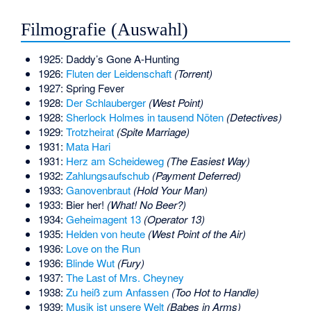
Filmografie (Auswahl)
1925: Daddy’s Gone A-Hunting
1926:
Fluten der Leidenschaft
(Torrent)
1927:
Spring Fever
1928:
Der Schlauberger
(West Point)
1928:
Sherlock Holmes in tausend Nöten
(Detectives)
1929:
Trotzheirat
(Spite Marriage)
1931:
Mata Hari
1931:
Herz am Scheideweg
(The Easiest Way)
1932:
Zahlungsaufschub
(Payment Deferred)
1933:
Ganovenbraut
(Hold Your Man)
1933:
Bier her!
(What! No Beer?)
1934:
Geheimagent 13
(Operator 13)
1935:
Helden von heute
(West Point of the Air)
1936:
Love on the Run
1936:
Blinde Wut
(Fury)
1937:
The Last of Mrs. Cheyney
1938:
Zu heiß zum Anfassen
(Too Hot to Handle)
1939:
Musik ist unsere Welt
(Babes in Arms)