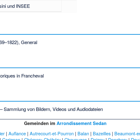
sini und INSEE
69–1822), General
oriques in Francheval
– Sammlung von Bildern, Videos und Audiodateien
Gemeinden im
Arrondissement Sedan
ier
|
Auflance
|
Autrecourt-et-Pourron
|
Balan
|
Bazeilles
|
Beaumont-e
|
Carignan
|
Chémery-Chéhéry
|
Cheveuges
|
Daigny
|
Donchery
|
Dou