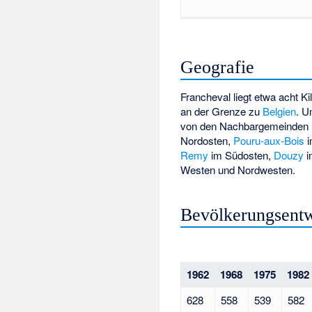
Geografie
Francheval liegt etwa acht K
an der Grenze zu
Belgien
. U
von den Nachbargemeinden
Nordosten,
Pouru-aux-Bois
i
Remy
im Südosten,
Douzy
i
Westen und Nordwesten.
Bevölkerungsent
1962
1968
1975
1982
628
558
539
582