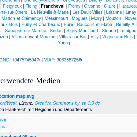
|
Fleigneux
|
Floing
|
|
Fromy
|
Givonne
|
Glaire
|
Haraucou
Francheval
rté-sur-Chiers
|
La Neuville-à-Maire
|
Les Deux-Villes
|
Létanne
|
Linay
|
Matton-et-Clémency
|
Messincourt
|
Mogues
|
Moiry
|
Mouzon
|
Noyer
-aux-Bois
|
Puilly-et-Charbeaux
|
Pure
|
Raucourt-et-Flaba
|
Remilly-Ail
s
|
Sapogne-sur-Marche
|
Sedan
|
Signy-Montlibert
|
Stonne
|
Tétaigne
uzon
|
Villers-devant-Mouzon
|
Villers-sur-Bar
|
Villy
|
Vrigne aux Bois
|
Yoncq
GND
:
1047574594
|
VIAF
:
306358725
 verwendete Medien
ocation map.svg
ordWest
, Lizenz:
Creative Commons by-sa-3.0 de
von Frankreich mit Regionen und Départements
svg
chs
 Francheval 08.svg