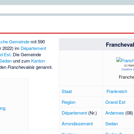
sche
Gemeinde
mit 590
Francheva
r 2022) im
Département
d Est
. Die Gemeinde
 Sedan
und zum
Kanton
(c)
Kart
rden
Franchevalois
genannt.
Creative 
Franche
Staat
Frankreich
Region
Grand Est
ung
Département
(Nr.)
Ardennes
(08)
Arrondissement
Sedan