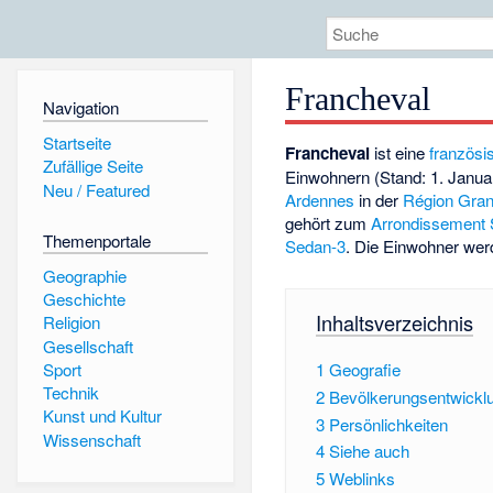
Francheval
Navigation
Startseite
Francheval
ist eine
französi
Zufällige Seite
Einwohnern (Stand: 1. Janua
Neu / Featured
Ardennes
in der
Région
Gran
gehört zum
Arrondissement
Themenportale
Sedan-3
. Die Einwohner we
Geographie
Geschichte
Inhaltsverzeichnis
Religion
Gesellschaft
Sport
1
Geografie
Technik
2
Bevölkerungsentwickl
Kunst und Kultur
3
Persönlichkeiten
Wissenschaft
4
Siehe auch
5
Weblinks