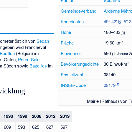
Kanton
Sedan-3
Gemeindeverband
Ardenne Métro
Koordinaten
49° 42′
N
,
5° 3
Höhe
180–
432
m
ilometer östlich von
Sedan
Fläche
19,60 km²
mgeben wird Francheval
Bouillon
(Belgien) im
Einwohner
590
(1. Januar 2
m Osten,
Pouru-Saint-
Bevölkerungsdichte
30 Einw./km²
m Süden sowie
Bazeilles
im
Postleitzahl
08140
INSEE-Code
08179
wicklung
Mairie (Rathaus) von F
1990
1999
2006
2012
2019
609
593
625
627
597