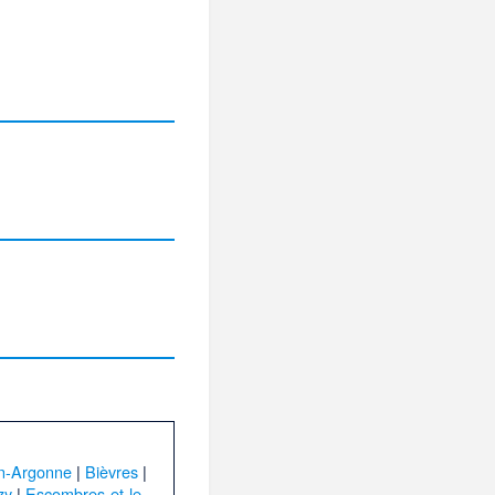
n-Argonne
|
Bièvres
|
zy
|
Escombres-et-le-