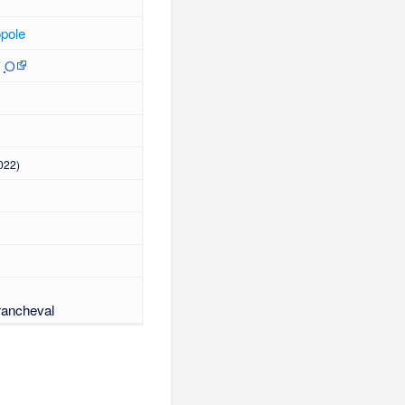
pole
′
O
022)
rancheval