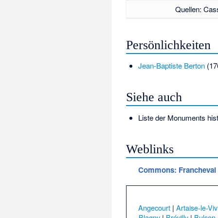
Quellen: Cas
Persönlichkeiten
Jean-Baptiste Berton
(17
Siehe auch
Liste der Monuments hist
Weblinks
Commons
: Francheval
Angecourt
|
Artaise-le-Viv
Blagny
|
Brévilly
|
Bulson