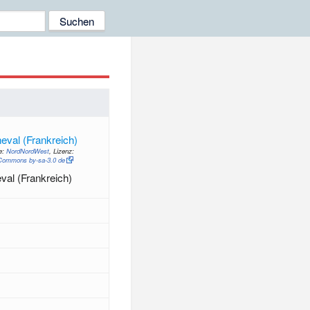
l
e:
NordNordWest
, Lizenz:
Commons by-sa-3.0 de
val (Frankreich)