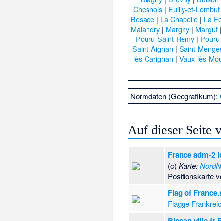
Chesnois
|
Euilly-et-Lombut
Besace
|
La Chapelle
|
La Fe
Malandry
|
Margny
|
Margut
Pouru-Saint-Remy
|
Pouru
Saint-Aignan
|
Saint-Menge
lès-Carignan
|
Vaux-lès-Mo
Normdaten (Geografikum):
Auf dieser Seite
France adm-2 l
(c)
Karte:
NordN
Positionskarte 
Flag of France.
Flagge Frankrei
Blason ville fr