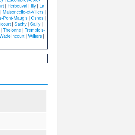
rt
|
Herbeuval
|
Illy
|
La
|
Maisoncelle-et-Villers
|
s-Pont-Maugis
|
Osnes
|
licourt
|
Sachy
|
Sailly
|
|
Thelonne
|
Tremblois-
Wadelincourt
|
Williers
|