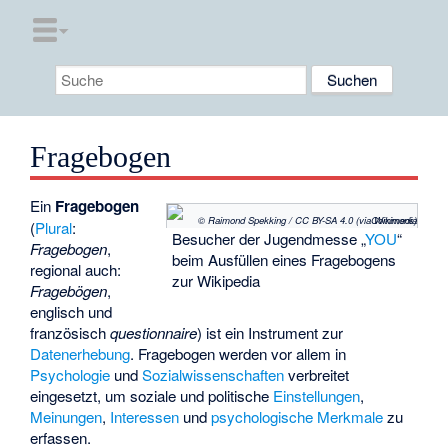
Fragebogen
Ein
Fragebogen
© Raimond Spekking / CC BY-SA 4.0 (via Wikimedia Commons)
(
Plural
:
Besucher der Jugendmesse „
YOU
“
Fragebogen
,
beim Ausfüllen eines Fragebogens
regional auch:
zur Wikipedia
Fragebögen
,
englisch und
französisch
questionnaire
) ist ein Instrument zur
Datenerhebung
. Fragebogen werden vor allem in
Psychologie
und
Sozialwissenschaften
verbreitet
eingesetzt, um soziale und politische
Einstellungen
,
Meinungen
,
Interessen
und
psychologische Merkmale
zu
erfassen.