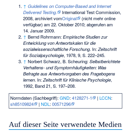
↑
Guidelines on Computer-Based and Internet
Delivered Testing.
International Test Commission,
2008, archiviert vom
Original
(nicht mehr online
verfügbar) am
22. Oktober 2010
;
abgerufen am
14. Januar 2009
.
↑
Bernd Rohrmann:
Empirische Studien zur
Entwicklung von Antwortskalen für die
sozialwissenschaftliche Forschung
. In:
Zeitschrift
für Sozialpsychologie
, 1978, 9, S. 222–245.
↑
Norbert Schwarz, B. Scheuring:
Selbstberichtete
Verhaltens- und Symptomhäufigkeiten: Was
Befragte aus Antwortvorgaben des Fragebogens
lernen
. In:
Zeitschrift für Klinische Psychologie
,
1992, Band 21, S. 197–208.
Normdaten (Sachbegriff):
GND
:
4128271-1
|
LCCN
:
sh85109824
|
NDL
:
00571296
Auf dieser Seite verwendete Medien