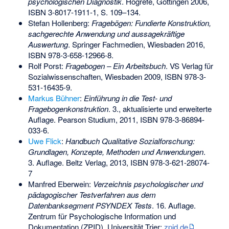
psychologischen Diagnostik
. Hogrefe, Göttingen 2006,
ISBN 3-8017-1911-1
, S. 109–134.
Stefan Hollenberg:
Fragebögen: Fundierte Konstruktion,
sachgerechte Anwendung und aussagekräftige
Auswertung
. Springer Fachmedien, Wiesbaden 2016,
ISBN 978-3-658-12966-8
.
Rolf Porst:
Fragebogen – Ein Arbeitsbuch
. VS Verlag für
Sozialwissenschaften, Wiesbaden 2009,
ISBN 978-3-
531-16435-9
.
Markus Bühner
:
Einführung in die Test- und
Fragebogenkonstruktion
. 3., aktualisierte und erweiterte
Auflage. Pearson Studium, 2011,
ISBN 978-3-86894-
033-6
.
Uwe Flick
:
Handbuch Qualitative Sozialforschung:
Grundlagen, Konzepte, Methoden und Anwendungen
.
3. Auflage. Beltz Verlag, 2013,
ISBN 978-3-621-28074-
7
Manfred Eberwein:
Verzeichnis psychologischer und
pädagogischer Testverfahren aus dem
Datenbanksegment PSYNDEX Tests
. 16. Auflage.
Zentrum für Psychologische Information und
Dokumentation (ZPID), Universität Trier;
zpid.de