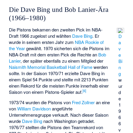
Die Dave Bing und Bob Lanier-Ära
(1966–1980)
Die Pistons bekamen den zweiten Pick im NBA-
Draft 1966 zugelost und wählten
Dave Bing
. Er
D
wurde in seinem ersten Jahr zum
NBA Rookie of
a
the Year
gewählt. 1970 sicherten sich die Pistons im
v
NBA-Draft mit dem ersten Pick die Rechte an
Bob
e
Lanier
, der später ebenfalls zu einem Mitglied der
Bi
Naismith Memorial Basketball Hall of Fame
werden
n
sollte. In der Saison 1970/71 erzielte Dave Bing in
g
einem Spiel 54 Punkte und stellte mit 2213 Punkten
w
einen Rekord für die meisten Punkte innerhalb einer
ur
[
6
]
Saison von einem Pistons-Spieler auf.
d
e
1973/74 wurden die Pistons von
Fred Zollner
an eine
1
von
William Davidson
angeführte
9
Unternehmensgruppe verkauft. Nach dieser Saison
6
wurde
Dave Bing
nach Washington getradet.
6
1976/77 stellten die Pistons den Teamrekord von
v