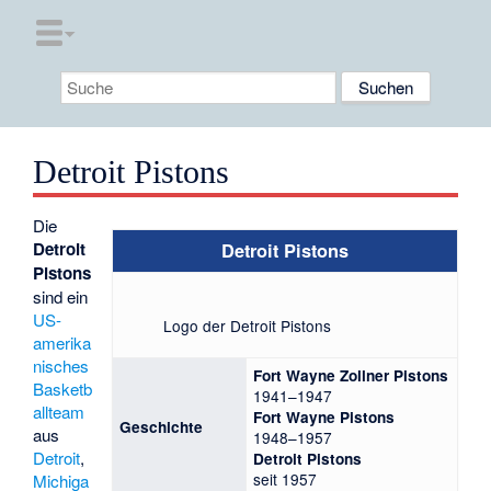
Detroit Pistons
Die
Detroit
Detroit Pistons
Pistons
sind ein
US-
Logo der Detroit Pistons
amerika
nisches
Fort Wayne Zollner Pistons
Basketb
1941–1947
allteam
Fort Wayne Pistons
Geschichte
aus
1948–1957
Detroit
,
Detroit Pistons
seit 1957
Michiga