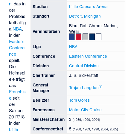
n
, das in
Little Caesars Arena
Stadion
der
Detroit
,
Michigan
Profibas
Standort
ketballlig
Blau, Rot, Chrom, Marine,
a
NBA
,
Weiß
Vereinsfarben
in der
Eastern
NBA
Liga
Confere
nce
Eastern Conference
Conference
spielt.
Central Division
Division
Die
Heimspi
J. B. Bickerstaff
Cheftrainer
ele trägt
General
das
[
1
]
Trajan Langdon
Manager
Franchis
e
seit
Tom Gores
Besitzer
der
Motor City Cruise
Farmteams
Saison
2017/18
3
Meisterschaften
(1989, 1990, 2004)
in der
5
Conferencetitel
Little
(1988, 1989, 1990, 2004, 2005)