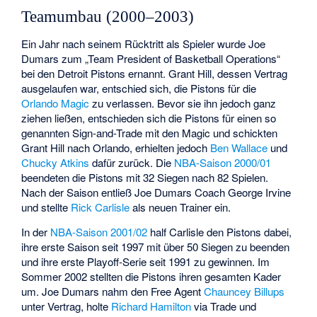
Teamumbau (2000–2003)
Ein Jahr nach seinem Rücktritt als Spieler wurde Joe
Dumars zum „Team President of Basketball Operations“
bei den Detroit Pistons ernannt. Grant Hill, dessen Vertrag
ausgelaufen war, entschied sich, die Pistons für die
Orlando Magic
zu verlassen. Bevor sie ihn jedoch ganz
ziehen ließen, entschieden sich die Pistons für einen so
genannten Sign-and-Trade mit den Magic und schickten
Grant Hill nach Orlando, erhielten jedoch
Ben Wallace
und
Chucky Atkins
dafür zurück. Die
NBA-Saison 2000/01
beendeten die Pistons mit 32 Siegen nach 82 Spielen.
Nach der Saison entließ Joe Dumars Coach
George Irvine
und stellte
Rick Carlisle
als neuen Trainer ein.
In der
NBA-Saison 2001/02
half Carlisle den Pistons dabei,
ihre erste Saison seit 1997 mit über 50 Siegen zu beenden
und ihre erste Playoff-Serie seit 1991 zu gewinnen. Im
Sommer 2002 stellten die Pistons ihren gesamten Kader
um. Joe Dumars nahm den Free Agent
Chauncey Billups
unter Vertrag, holte
Richard Hamilton
via Trade und