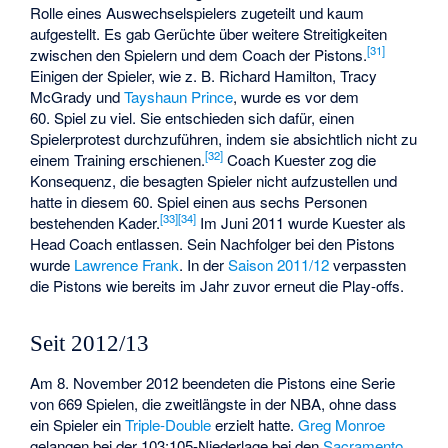
Rolle eines Auswechselspielers zugeteilt und kaum
aufgestellt. Es gab Gerüchte über weitere Streitigkeiten
[
31
]
zwischen den Spielern und dem Coach der Pistons.
Einigen der Spieler, wie z. B. Richard Hamilton, Tracy
McGrady und
Tayshaun Prince
, wurde es vor dem
60. Spiel zu viel. Sie entschieden sich dafür, einen
Spielerprotest durchzuführen, indem sie absichtlich nicht zu
[
32
]
einem Training erschienen.
Coach Kuester zog die
Konsequenz, die besagten Spieler nicht aufzustellen und
hatte in diesem 60. Spiel einen aus sechs Personen
[
33
]
[
34
]
bestehenden Kader.
Im Juni 2011 wurde Kuester als
Head Coach entlassen. Sein Nachfolger bei den Pistons
wurde
Lawrence Frank
. In der
Saison 2011/12
verpassten
die Pistons wie bereits im Jahr zuvor erneut die Play-offs.
Seit 2012/13
Am 8. November 2012 beendeten die Pistons eine Serie
von 669 Spielen, die zweitlängste in der NBA, ohne dass
ein Spieler ein
Triple-Double
erzielt hatte.
Greg Monroe
gelangen bei der 103:105-Niederlage bei den
Sacramento