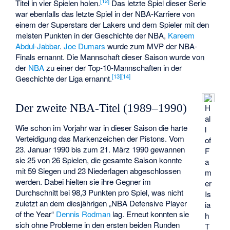
[
12
]
Titel in vier Spielen holen.
Das letzte Spiel dieser Serie
war ebenfalls das letzte Spiel in der NBA-Karriere von
einem der Superstars der Lakers und dem Spieler mit den
meisten Punkten in der Geschichte der NBA,
Kareem
Abdul-Jabbar
.
Joe Dumars
wurde zum MVP der NBA-
Finals ernannt. Die Mannschaft dieser Saison wurde von
der
NBA
zu einer der Top-10-Mannschaften in der
[
13
]
[
14
]
Geschichte der Liga ernannt.
Der zweite NBA-Titel (1989–1990)
H
al
Wie schon im Vorjahr war in dieser Saison die harte
l
Verteidigung das Markenzeichen der Pistons. Vom
of
23. Januar 1990 bis zum 21. März 1990 gewannen
F
sie 25 von 26 Spielen, die gesamte Saison konnte
a
mit 59 Siegen und 23 Niederlagen abgeschlossen
m
werden. Dabei hielten sie ihre Gegner im
er
Durchschnitt bei 98,3 Punkten pro Spiel, was nicht
Is
zuletzt an dem diesjährigen „
NBA Defensive Player
ia
of the Year
“
Dennis Rodman
lag. Erneut konnten sie
h
sich ohne Probleme in den ersten beiden Runden
T