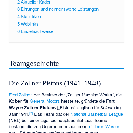
2
Aktueller Kader
3
Ehrungen und nennenswerte Leistungen
4
Statistiken
5
Weblinks
6
Einzelnachweise
Teamgeschichte
Die Zollner Pistons (1941–1948)
Fred Zollner
, der Besitzer der „Zollner Machine Works“, die
Kolben für
General Motors
herstellte, gründete die
Fort
Wayne Zollner Pistons
(„Pistons“ englisch für
Kolben
) im
[
2
]
Jahr 1941.
Das Team trat der
National Basketball League
(NBL) bei, einer Liga, die hauptsächlich aus Teams
bestand, die von Unternehmen aus dem
mittleren Westen
der USA gegründet und/oder gefördert wurden.