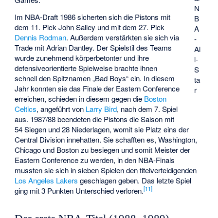
N
Im NBA-Draft 1986 sicherten sich die Pistons mit
B
dem 11. Pick John Salley und mit dem 27. Pick
A
Dennis Rodman
. Außerdem verstärkten sie sich via
-
Trade mit Adrian Dantley. Der Spielstil des Teams
Al
wurde zunehmend körperbetonter und ihre
l-
defensiveorientierte Spielweise brachte ihnen
S
schnell den Spitznamen „Bad Boys“ ein. In diesem
ta
Jahr konnten sie das Finale der Eastern Conference
r
erreichen, schieden in diesem gegen die
Boston
Celtics
, angeführt von
Larry Bird
, nach dem 7. Spiel
aus. 1987/88 beendeten die Pistons die Saison mit
54 Siegen und 28 Niederlagen, womit sie Platz eins der
Central Division innehatten. Sie schafften es, Washington,
Chicago und Boston zu besiegen und somit Meister der
Eastern Conference zu werden, in den NBA-Finals
mussten sie sich in sieben Spielen den titelverteidigenden
Los Angeles Lakers
geschlagen geben. Das letzte Spiel
[
11
]
ging mit 3 Punkten Unterschied verloren.