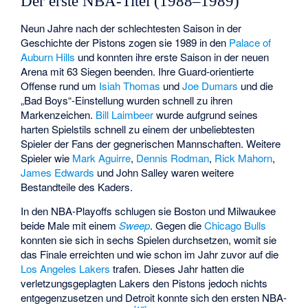
Der erste NBA-Titel (1988–1989)
Neun Jahre nach der schlechtesten Saison in der
Geschichte der Pistons zogen sie 1989 in den
Palace of
Auburn Hills
und konnten ihre erste Saison in der neuen
Arena mit 63 Siegen beenden. Ihre Guard-orientierte
Offense rund um
Isiah Thomas
und
Joe Dumars
und die
„Bad Boys“-Einstellung wurden schnell zu ihren
Markenzeichen.
Bill Laimbeer
wurde aufgrund seines
harten Spielstils schnell zu einem der unbeliebtesten
Spieler der Fans der gegnerischen Mannschaften. Weitere
Spieler wie
Mark Aguirre
,
Dennis Rodman
,
Rick Mahorn
,
James Edwards
und John Salley waren weitere
Bestandteile des Kaders.
In den NBA-Playoffs schlugen sie Boston und Milwaukee
beide Male mit einem
Sweep
. Gegen die
Chicago Bulls
konnten sie sich in sechs Spielen durchsetzen, womit sie
das Finale erreichten und wie schon im Jahr zuvor auf die
Los Angeles Lakers
trafen. Dieses Jahr hatten die
verletzungsgeplagten Lakers den Pistons jedoch nichts
entgegenzusetzen und Detroit konnte sich den ersten NBA-