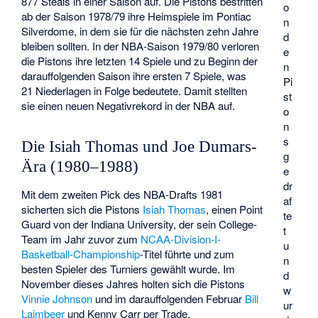
877 Steals in einer Saison auf. Die Pistons bestritten
o
ab der Saison 1978/79 ihre Heimspiele im Pontiac
n
Silverdome, in dem sie für die nächsten zehn Jahre
d
bleiben sollten. In der NBA-Saison 1979/80 verloren
e
die Pistons ihre letzten 14 Spiele und zu Beginn der
n
darauffolgenden Saison ihre ersten 7 Spiele, was
Pi
21 Niederlagen in Folge bedeutete. Damit stellten
st
sie einen neuen Negativrekord in der NBA auf.
o
n
s
Die Isiah Thomas und Joe Dumars-
g
Ära (1980–1988)
e
dr
Mit dem zweiten Pick des NBA-Drafts 1981
af
sicherten sich die Pistons
Isiah Thomas
, einen Point
te
Guard von der
Indiana University
, der sein College-
t
Team im Jahr zuvor zum
NCAA-Division-I-
u
Basketball-Championship
-Titel führte und zum
n
besten Spieler des Turniers gewählt wurde. Im
d
November dieses Jahres holten sich die Pistons
w
Vinnie Johnson
und im darauffolgenden Februar
Bill
ur
Laimbeer
und Kenny Carr per Trade.