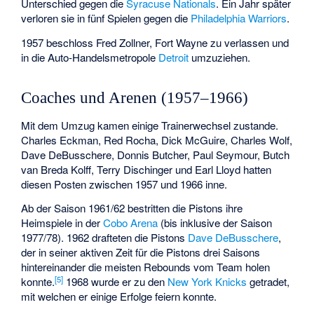
Unterschied gegen die
Syracuse Nationals
. Ein Jahr später
verloren sie in fünf Spielen gegen die
Philadelphia Warriors
.
1957 beschloss Fred Zollner, Fort Wayne zu verlassen und
in die Auto-Handelsmetropole
Detroit
umzuziehen.
Coaches und Arenen (1957–1966)
Mit dem Umzug kamen einige Trainerwechsel zustande.
Charles Eckman, Red Rocha, Dick McGuire, Charles Wolf,
Dave DeBusschere, Donnis Butcher, Paul Seymour, Butch
van Breda Kolff, Terry Dischinger und Earl Lloyd hatten
diesen Posten zwischen 1957 und 1966 inne.
Ab der Saison 1961/62 bestritten die Pistons ihre
Heimspiele in der
Cobo Arena
(bis inklusive der Saison
1977/78). 1962 drafteten die Pistons
Dave DeBusschere
,
der in seiner aktiven Zeit für die Pistons drei Saisons
hintereinander die meisten Rebounds vom Team holen
[
5
]
konnte.
1968 wurde er zu den
New York Knicks
getradet,
mit welchen er einige Erfolge feiern konnte.