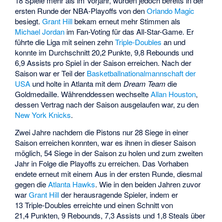
18 Spiele mehr als im Vorjahr, wurden jedoch bereits in der
ersten Runde der NBA-Playoffs von den
Orlando Magic
besiegt.
Grant Hill
bekam erneut mehr Stimmen als
Michael Jordan
im Fan-Voting für das All-Star-Game. Er
führte die Liga mit seinen zehn
Triple-Doubles
an und
konnte im Durchschnitt 20,2 Punkte, 9,8 Rebounds und
6,9 Assists pro Spiel in der Saison erreichen. Nach der
Saison war er Teil der
Basketballnationalmannschaft der
USA
und holte in Atlanta mit dem
Dream Team
die
Goldmedaille. Währenddessen wechselte
Allan Houston
,
dessen Vertrag nach der Saison ausgelaufen war, zu den
New York Knicks
.
Zwei Jahre nachdem die Pistons nur 28 Siege in einer
Saison erreichen konnten, war es ihnen in dieser Saison
möglich, 54 Siege in der Saison zu holen und zum zweiten
Jahr in Folge die Playoffs zu erreichen. Das Vorhaben
endete erneut mit einem Aus in der ersten Runde, diesmal
gegen die
Atlanta Hawks
. Wie in den beiden Jahren zuvor
war
Grant Hill
der herausragende Spieler, indem er
13 Triple-Doubles erreichte und einen Schnitt von
21,4 Punkten, 9 Rebounds, 7,3 Assists und 1,8 Steals über