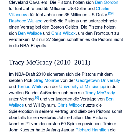
Cleveland Cavaliers. Die Pistons holten sich
Ben Gordon
für fünf Jahre und 55 Millionen US-Dollar und
Charlie
[
29
]
Villanueva
für fünf Jahre und 35 Millionen US-Dollar.
Rasheed Wallace
verließ die Pistons und unterzeichnete
einen Vertrag bei den Boston Celtics. Die Pistons holten
sich
Ben Wallace
und
Chris Wilcox
, um den Frontcourt zu
verstärken. Mit nur 27 Siegen schafften es die Pistons nicht
in die NBA-Playoffs.
Tracy McGrady (2010–2011)
Im NBA-Draft 2010 sicherten sich die Pistons mit dem
siebten Pick
Greg Monroe
von der
Georgetown University
und
Terrico White
von der
University of Mississippi
in der
zweiten Runde. Außerdem nahmen sie
Tracy McGrady
[
30
]
unter Vertrag
und verlängerten die Verträge von
Ben
Wallace
und Will Bynum.
Chris Wilcox
nutzte die
Spieleroption in seinem Vertrag und blieb den Pistons somit
ebenfalls für ein weiteres Jahr erhalten. Die Pistons
konnten 21 von den ersten 60 Spielen gewinnen. Trainer
John Kuester
hatte Anfang Januar
Richard Hamilton
die