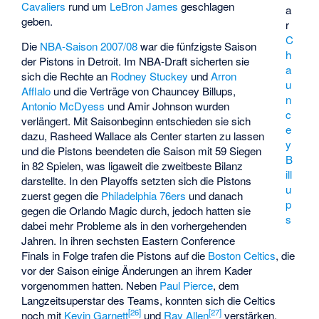
Cavaliers
rund um
LeBron James
geschlagen
a
geben.
r
C
Die
NBA-Saison 2007/08
war die fünfzigste Saison
h
der Pistons in Detroit. Im NBA-Draft sicherten sie
a
sich die Rechte an
Rodney Stuckey
und
Arron
u
Afflalo
und die Verträge von Chauncey Billups,
n
Antonio McDyess
und
Amir Johnson
wurden
c
verlängert. Mit Saisonbeginn entschieden sie sich
e
dazu, Rasheed Wallace als Center starten zu lassen
y
und die Pistons beendeten die Saison mit 59 Siegen
B
in 82 Spielen, was ligaweit die zweitbeste Bilanz
ill
darstellte. In den Playoffs setzten sich die Pistons
u
zuerst gegen die
Philadelphia 76ers
und danach
p
gegen die Orlando Magic durch, jedoch hatten sie
s
dabei mehr Probleme als in den vorhergehenden
Jahren. In ihren sechsten Eastern Conference
Finals in Folge trafen die Pistons auf die
Boston Celtics
, die
vor der Saison einige Änderungen an ihrem Kader
vorgenommen hatten. Neben
Paul Pierce
, dem
Langzeitsuperstar des Teams, konnten sich die Celtics
[
26
]
[
27
]
noch mit
Kevin Garnett
und
Ray Allen
verstärken.