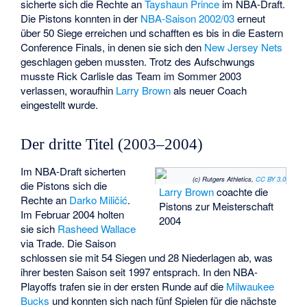
sicherte sich die Rechte an
Tayshaun Prince
im NBA-Draft.
Die Pistons konnten in der
NBA-Saison 2002/03
erneut
über 50 Siege erreichen und schafften es bis in die Eastern
Conference Finals, in denen sie sich den
New Jersey Nets
geschlagen geben mussten. Trotz des Aufschwungs
musste Rick Carlisle das Team im Sommer 2003
verlassen, woraufhin
Larry Brown
als neuer Coach
eingestellt wurde.
Der dritte Titel (2003–2004)
Im NBA-Draft sicherten
(c) Rutgers Athletics,
CC BY 3.0
die Pistons sich die
Larry Brown
coachte die
Rechte an
Darko Miličić
.
Pistons zur Meisterschaft
Im Februar 2004 holten
2004
sie sich
Rasheed Wallace
via Trade. Die Saison
schlossen sie mit 54 Siegen und 28 Niederlagen ab, was
ihrer besten Saison seit 1997 entsprach. In den NBA-
Playoffs trafen sie in der ersten Runde auf die
Milwaukee
Bucks
und konnten sich nach fünf Spielen für die nächste