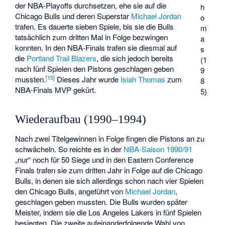
der NBA-Playoffs durchsetzen, ehe sie auf die
h
Chicago Bulls und deren Superstar
Michael Jordan
o
trafen. Es dauerte sieben Spiele, bis sie die Bulls
m
tatsächlich zum dritten Mal in Folge bezwingen
a
konnten. In den NBA-Finals trafen sie diesmal auf
s
die
Portland Trail Blazers
, die sich jedoch bereits
(1
nach fünf Spielen den Pistons geschlagen geben
9
[
15
]
mussten.
Dieses Jahr wurde
Isiah Thomas
zum
8
NBA-Finals MVP gekürt.
5)
Wiederaufbau (1990–1994)
Nach zwei Titelgewinnen in Folge fingen die Pistons an zu
schwächeln. So reichte es in der
NBA-Saison 1990/91
„nur“ noch für 50 Siege und in den Eastern Conference
Finals trafen sie zum dritten Jahr in Folge auf die Chicago
Bulls, in denen sie sich allerdings schon nach vier Spielen
den Chicago Bulls, angeführt von
Michael Jordan
,
geschlagen geben mussten. Die Bulls wurden später
Meister, indem sie die Los Angeles Lakers in fünf Spielen
besiegten. Die zweite aufeinanderfolgende Wahl von