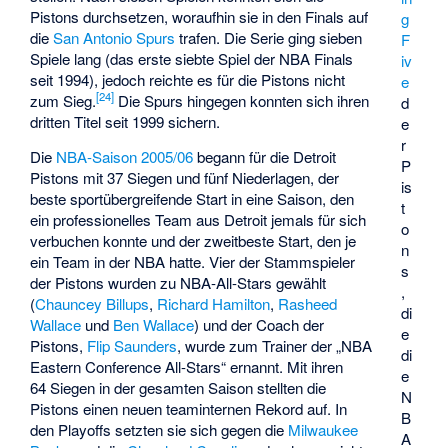
Pistons durchsetzen, woraufhin sie in den Finals auf
g
die
San Antonio Spurs
trafen. Die Serie ging sieben
F
Spiele lang (das erste siebte Spiel der NBA Finals
iv
seit 1994), jedoch reichte es für die Pistons nicht
e
[
24
]
zum Sieg.
Die Spurs hingegen konnten sich ihren
d
dritten Titel seit 1999 sichern.
e
r
Die
NBA-Saison 2005/06
begann für die Detroit
P
Pistons mit 37 Siegen und fünf Niederlagen, der
is
beste sportübergreifende Start in eine Saison, den
t
ein professionelles Team aus Detroit jemals für sich
o
verbuchen konnte und der zweitbeste Start, den je
n
ein Team in der NBA hatte. Vier der Stammspieler
s
der Pistons wurden zu NBA-All-Stars gewählt
,
(
Chauncey Billups
,
Richard Hamilton
,
Rasheed
di
Wallace
und
Ben Wallace
) und der Coach der
e
Pistons,
Flip Saunders
, wurde zum Trainer der „NBA
di
Eastern Conference All-Stars“ ernannt. Mit ihren
e
64 Siegen in der gesamten Saison stellten die
N
Pistons einen neuen teaminternen Rekord auf. In
B
den Playoffs setzten sie sich gegen die
Milwaukee
A