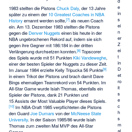
d
e
1983 stellten die Pistons
Chuck Daly
, der 13 Jahre
in
später zu einem der
10 Greatest Coaches in NBA
s
[
7
]
History
ernannt werden sollte,
als neuen Coach
ei
ein. Am 13. Dezember 1983 stellten die Pistons
n
gegen die
Denver Nuggets
einen bis heute in der
er
NBA ungebrochenen Rekord auf, indem sie sich
Z
gegen ihre Gegner mit 186:184 in der dritten
ei
[
8
]
Verlängerung durchsetzen konnten.
Topscorer
t
des Spiels wurde mit 51 Punkten
Kiki Vandeweghe
,
in
einer der besten Spieler der Nuggets zu dieser Zeit.
D
[
9
]
Im Januar 1984 erzielte
Kelly Tripucka
56 Punkte
et
in einem Trikot der Pistons und brach damit Dave
ro
Bings ehemaligen Teamrekord von 54 Punkten. Im
it
All-Star Game wurde Isiah Thomas, ebenfalls ein
s
Spieler der Pistons, dank 21 Punkten und
e
15 Assists der Most Valuable Player dieses Spiels.
c
[
10
]
Im NBA-Draft 1985 verpflichteten die Pistons
h
den Guard
Joe Dumars
von der
McNeese State
s
University
. In der Saison 1985/86 wurde Isiah
m
Thomas zum zweiten Mal MVP des All-Star
al
Games.