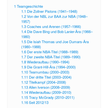
1
Teamgeschichte
1.1
Die Zollner Pistons (1941–1948)
1.2
Von der NBL zur BAA zur NBA (1948–
1957)
1.3
Coaches und Arenen (1957–1966)
1.4
Die Dave Bing und Bob Lanier-Ära (1966–
1980)
1.5
Die Isiah Thomas und Joe Dumars-Ära
(1980–1988)
1.6
Der erste NBA-Titel (1988–1989)
1.7
Der zweite NBA-Titel (1989–1990)
1.8
Wiederaufbau (1990–1994)
1.9
Die Grant-Hill-Ära (1994–2000)
1.10
Teamumbau (2000–2003)
1.11
Der dritte Titel (2003–2004)
1.12
Titelkampf (2004–2008)
1.13
Allen Iverson (2008–2009)
1.14
Wiederaufbau (2009–2010)
1.15
Tracy McGrady (2010–2011)
1.16
Seit 2012/13