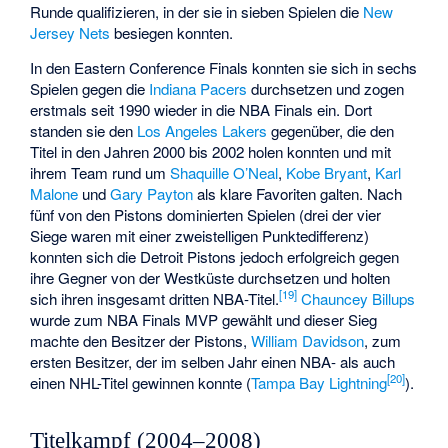
Runde qualifizieren, in der sie in sieben Spielen die
New
Jersey Nets
besiegen konnten.
In den Eastern Conference Finals konnten sie sich in sechs
Spielen gegen die
Indiana Pacers
durchsetzen und zogen
erstmals seit 1990 wieder in die NBA Finals ein. Dort
standen sie den
Los Angeles Lakers
gegenüber, die den
Titel in den Jahren 2000 bis 2002 holen konnten und mit
ihrem Team rund um
Shaquille O’Neal
,
Kobe Bryant
,
Karl
Malone
und
Gary Payton
als klare Favoriten galten. Nach
fünf von den Pistons dominierten Spielen (drei der vier
Siege waren mit einer zweistelligen Punktedifferenz)
konnten sich die Detroit Pistons jedoch erfolgreich gegen
ihre Gegner von der Westküste durchsetzen und holten
[
19
]
sich ihren insgesamt dritten NBA-Titel.
Chauncey Billups
wurde zum NBA Finals MVP gewählt und dieser Sieg
machte den Besitzer der Pistons,
William Davidson
, zum
ersten Besitzer, der im selben Jahr einen NBA- als auch
[
20
]
einen NHL-Titel gewinnen konnte (
Tampa Bay Lightning
).
Titelkampf (2004–2008)