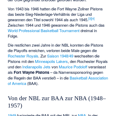
Von 1943 bis 1946 hatten die Fort Wayne Zollner Pistons
das beste Sieg-Niederlage-Verhältnis der Liga und
[
3
]
[
4
]
gewannen den Titel sowohl 1944 als auch 1945.
Zwischen 1944 und 1946 gewannen die Pistons auch das
World Professional Basketball Tournament
dreimal in
Folge.
Die restlichen zwei Jahre in der NBL konnten die Pistons
die Playoffs erreichen, verloren beide Male gegen die
Rochester Royals
. Zur
Saison 1948/49
wechselten die
Pistons mit den
Minneapolis Lakers
, den Rochester Royals
und den
Indianapolis Jets
von
Maurice Podoloff
veranlasst
als
Fort Wayne Pistons
– da Namenssponsoring gegen
die Regeln der BAA verstieß – in die
Basketball Association
of America
(BAA).
Von der NBL zur BAA zur NBA (1948–
1957)
1949
fusionierte die BAA mit der NBL zur
NBA
. In der