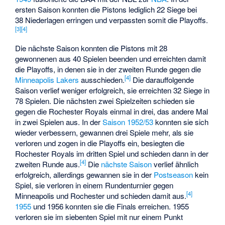
ersten Saison konnten die Pistons lediglich 22 Siege bei
38 Niederlagen erringen und verpassten somit die Playoffs.
[
3
]
[
4
]
Die nächste Saison konnten die Pistons mit 28
gewonnenen aus 40 Spielen beenden und erreichten damit
die Playoffs, in denen sie in der zweiten Runde gegen die
[
4
]
Minneapolis Lakers
ausschieden.
Die darauffolgende
Saison verlief weniger erfolgreich, sie erreichten 32 Siege in
78 Spielen. Die nächsten zwei Spielzeiten schieden sie
gegen die Rochester Royals einmal in drei, das andere Mal
in zwei Spielen aus. In der
Saison 1952/53
konnten sie sich
wieder verbessern, gewannen drei Spiele mehr, als sie
verloren und zogen in die Playoffs ein, besiegten die
Rochester Royals im dritten Spiel und schieden dann in der
[
4
]
zweiten Runde aus.
Die
nächste Saison
verlief ähnlich
erfolgreich, allerdings gewannen sie in der
Postseason
kein
Spiel, sie verloren in einem Rundenturnier gegen
[
4
]
Minneapolis und Rochester und schieden damit aus.
1955
und 1956 konnten sie die Finals erreichen. 1955
verloren sie im siebenten Spiel mit nur einem Punkt