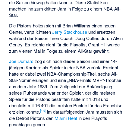
die Saison hinweg halten konnte. Diese Statistiken
machten ihn zum dritten Jahr in Folge zu einem NBA-All-
Star.
Die Pistons holten sich mit
Brian Williams
einen neuen
Center, verpflichteten
Jerry Stackhouse
und ersetzten
während der Saison ihren Coach Doug Collins durch
Alvin
Gentry
. Es reichte nicht für die Playoffs, Grant Hill wurde
zum vierten Mal in Folge zu einem All-Star gewählt.
Joe Dumars
zog sich nach dieser Saison und einer 14-
jährigen Karriere als Spieler in der NBA zurück. Erreicht
hatte er dabei zwei NBA-Championship-Titel, sechs All-
Star-Nominierungen und eine „NBA-Finals MVP“-Trophäe
aus dem Jahr 1989. Zum Zeitpunkt der Ankündigung
seines Ruhestands war er der Spieler, der die meisten
Spiele für die Pistons bestritten hatte mit 1.018 und
ebenfalls mit 16.401 die meisten Punkte für das Franchise
[
18
]
erzielen konnte.
Im darauffolgenden Jahr mussten sich
die Detroit Pistons den
Miami Heat
in den Playoffs
geschlagen geben.