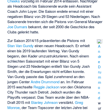
Cheeks
vorzeitig im Februar 2014 entlassen. Nachfolger
als Headcoach bis Saisonende wurde sein Assistant
Coach John Loyer. Die Saison endete erneut mit einer
negativen Bilanz von 29 Siegen und 53 Niederlagen. Nach
Saisonende trennten sich die Pistons von General Manager
Joe Dumars
bekannt, der seit 2000 die Geschicke des
Clubs gelenkt hatte.
Zur Saison 2014/15 präsentierten die Pistons mit
Stan Van Gundy
einen neuen Headcoach. Er erhielt
A
einen bis 2019 laufenden Vertrag. Van Gundy
n
begann, den Kader umzustrukturieren. Nach einem
dr
schlechten Saisonstart mit einer Bilanz von 5
e
Siegen und 23 Niederlagen entließ Van Gundy Josh
D
Smith, der die Erwartungen nicht erfüllen konnte.
ru
Van Gundy passte das Spiel zunehmend an den
m
jungen Center
Andre Drummond
an. Im Februar
m
2015 wechselte
Reggie Jackson
von den Oklahoma
o
City Thunder nach Detroit. Jedoch wurden die
n
Playoffs verpasst. Das Team wurde über den NBA-
d
Draft 2015 mit
Stanley Johnson
verstärkt.
Greg
w
Monroe
, der Team-Topscorer der letzten Jahre bei
ur