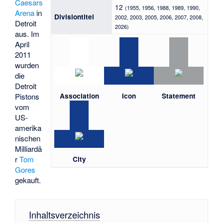
Caesars
12
(1955, 1956, 1988, 1989, 1990,
Arena
in
Divisiontitel
2002, 2003, 2005, 2006, 2007, 2008,
Detroit
2026)
aus. Im
April
2011
wurden
die
Detroit
Association
Icon
Statement
Pistons
vom
US-
amerika
nischen
Milliardä
r
Tom
City
Gores
gekauft.
Inhaltsverzeichnis