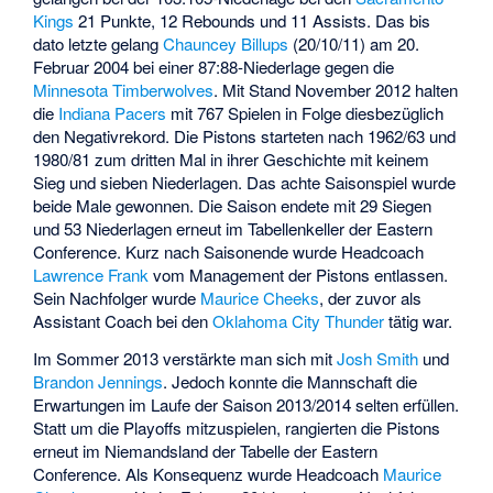
Kings
21 Punkte, 12 Rebounds und 11 Assists. Das bis
dato letzte gelang
Chauncey Billups
(20/10/11) am 20.
Februar 2004 bei einer 87:88-Niederlage gegen die
Minnesota Timberwolves
. Mit Stand November 2012 halten
die
Indiana Pacers
mit 767 Spielen in Folge diesbezüglich
den Negativrekord. Die Pistons starteten nach 1962/63 und
1980/81 zum dritten Mal in ihrer Geschichte mit keinem
Sieg und sieben Niederlagen. Das achte Saisonspiel wurde
beide Male gewonnen. Die Saison endete mit 29 Siegen
und 53 Niederlagen erneut im Tabellenkeller der Eastern
Conference. Kurz nach Saisonende wurde Headcoach
Lawrence Frank
vom Management der Pistons entlassen.
Sein Nachfolger wurde
Maurice Cheeks
, der zuvor als
Assistant Coach bei den
Oklahoma City Thunder
tätig war.
Im Sommer 2013 verstärkte man sich mit
Josh Smith
und
Brandon Jennings
. Jedoch konnte die Mannschaft die
Erwartungen im Laufe der Saison 2013/2014 selten erfüllen.
Statt um die Playoffs mitzuspielen, rangierten die Pistons
erneut im Niemandsland der Tabelle der Eastern
Conference. Als Konsequenz wurde Headcoach
Maurice