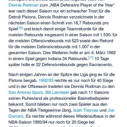
Dennis Rodman
zum „NBA Defensive Player of the Year“
war nach dieser Saison nur ein schwacher Trost für die
Detroit Pistons. Dennis Rodman verzeichnete in der
nächsten Saison einen Schnitt von 18,7 Rebounds pro
[
16
]
Spiel
und brach damit einige Teamrekorde für die
meisten Rebounds insgesamt in einer Saison mit 1.530, für
die meisten Offensivrebounds mit 523 sowie den Rekord
für die meisten Defensivrebounds mit 1.007 in der
gesamten Saison. Des Weiteren holte er am 4. März 1992
[
17
]
in einem Spiel gegen Indiana 34 Rebounds.
10 Tage
später holte er 22 Defensivrebounds gegen Sacramento.
Nach einigen Jahren an der Spitze der Liga ging es für die
Pistons bergab.
1992/93
reichte es nur noch für 40 Siege
und in der Offseason tradeten sie Dennis Rodman zu den
San Antonio Spurs
.
Bill Laimbeer
gab nach 11 Saisons
seinen Ruhestand als professioneller Basketballspieler
bekannt. Somit blieben nur noch zwei Spieler aus den
Tagen der NBA-Titelgewinne übrig,
Isiah Thomas
und
Joe
Dumars
. Es reichte während dieses Wiederaufbaus in der
NBA-Saison 1993/94 nur noch für 20 Siege bei