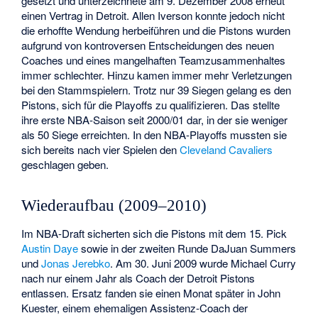
gesetzt und unterzeichnete am 9. Dezember 2008 erneut
einen Vertrag in Detroit. Allen Iverson konnte jedoch nicht
die erhoffte Wendung herbeiführen und die Pistons wurden
aufgrund von kontroversen Entscheidungen des neuen
Coaches und eines mangelhaften Teamzusammenhaltes
immer schlechter. Hinzu kamen immer mehr Verletzungen
bei den Stammspielern. Trotz nur 39 Siegen gelang es den
Pistons, sich für die Playoffs zu qualifizieren. Das stellte
ihre erste NBA-Saison seit 2000/01 dar, in der sie weniger
als 50 Siege erreichten. In den NBA-Playoffs mussten sie
sich bereits nach vier Spielen den
Cleveland Cavaliers
geschlagen geben.
Wiederaufbau (2009–2010)
Im NBA-Draft sicherten sich die Pistons mit dem 15. Pick
Austin Daye
sowie in der zweiten Runde
DaJuan Summers
und
Jonas Jerebko
. Am 30. Juni 2009 wurde Michael Curry
nach nur einem Jahr als Coach der Detroit Pistons
entlassen. Ersatz fanden sie einen Monat später in
John
Kuester
, einem ehemaligen Assistenz-Coach der