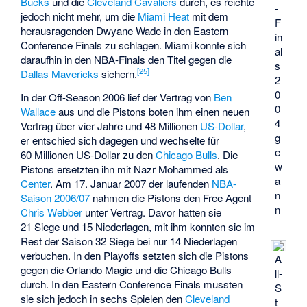
Bucks
und die
Cleveland Cavaliers
durch, es reichte
-
jedoch nicht mehr, um die
Miami Heat
mit dem
F
herausragenden Dwyane Wade in den Eastern
in
Conference Finals zu schlagen. Miami konnte sich
al
daraufhin in den NBA-Finals den Titel gegen die
s
[
25
]
Dallas Mavericks
sichern.
2
0
In der Off-Season 2006 lief der Vertrag von
Ben
0
Wallace
aus und die Pistons boten ihm einen neuen
4
Vertrag über vier Jahre und 48 Millionen
US-Dollar
,
g
er entschied sich dagegen und wechselte für
e
60 Millionen US-Dollar zu den
Chicago Bulls
. Die
w
Pistons ersetzten ihn mit
Nazr Mohammed
als
a
Center
. Am 17. Januar 2007 der laufenden
NBA-
n
Saison 2006/07
nahmen die Pistons den Free Agent
n
Chris Webber
unter Vertrag. Davor hatten sie
21 Siege und 15 Niederlagen, mit ihm konnten sie im
Rest der Saison 32 Siege bei nur 14 Niederlagen
verbuchen. In den Playoffs setzten sich die Pistons
A
gegen die Orlando Magic und die Chicago Bulls
ll-
durch. In den Eastern Conference Finals mussten
S
sie sich jedoch in sechs Spielen den
Cleveland
t