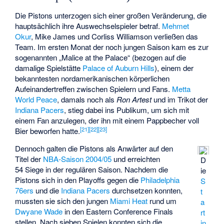
Die Pistons unterzogen sich einer großen Veränderung, die
hauptsächlich ihre Auswechselspieler betraf.
Mehmet
Okur
, Mike James und Corliss Williamson verließen das
Team. Im ersten Monat der noch jungen Saison kam es zur
sogenannten „Malice at the Palace“ (bezogen auf die
damalige Spielstätte
Palace of Auburn Hills
), einem der
bekanntesten nordamerikanischen körperlichen
Aufeinandertreffen zwischen Spielern und Fans.
Metta
World Peace
, damals noch als
Ron Artest
und im Trikot der
Indiana Pacers
, stieg dabei ins Publikum, um sich mit
einem Fan anzulegen, der ihn mit einem Pappbecher voll
[
21
]
[
22
]
[
23
]
Bier beworfen hatte.
Dennoch galten die Pistons als Anwärter auf den
Titel der
NBA-Saison 2004/05
und erreichten
D
54 Siege in der regulären Saison. Nachdem die
ie
Pistons sich in den Playoffs gegen die
Philadelphia
S
76ers
und die
Indiana Pacers
durchsetzen konnten,
t
mussten sie sich den jungen
Miami Heat
rund um
a
Dwyane Wade
in den Eastern Conference Finals
rt
stellen. Nach sieben Spielen konnten sich die
in