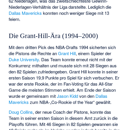
62 Niederlagen, was das zweitschlechteste Gewinn-
Niederlagen-Verhältnis der Liga darstellte. Lediglich die
Dallas Mavericks
konnten noch weniger Siege mit 13
feiern.
Die Grant-Hill-Ära (1994–2000)
Mit dem dritten Pick des NBA-Drafts 1994 sicherten sich
die Pistons die Rechte an
Grant Hill
, einem Spieler der
Duke University
. Das Team konnte erneut nicht mit der
Konkurrenz mithalten und musste sich mit 28 Siegen aus
den 82 Spielen zufriedengeben. Grant Hill konnte in seiner
ersten Saison 19,9 Punkte pro Spiel für sich verbuchen. Er
war der erste Rookie, der im Fan-Voting für das All-Star
Game die meisten Stimmen erhielt. Am Ende der Saison
wurde er gemeinsam mit
Jason Kidd
von den
Dallas
Mavericks
zum NBA-„Co-Rookie of the Year“ gewählt.
Doug Collins
, der neue Coach der Pistons, konnte das
Team in seiner ersten Saison in diesem Amt zurück in die
Playoffs führen. Mit 46 Siegen in 82 Spielen gewannen sie