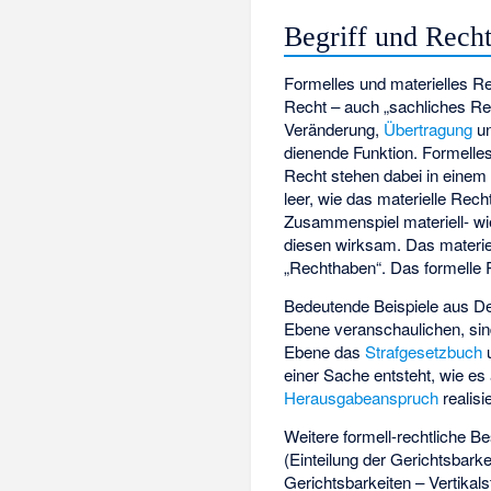
Begriff und Recht
Formelles und materielles Re
Recht – auch „sachliches Re
Veränderung,
Übertragung
un
dienende Funktion. Formelles
Recht stehen dabei in einem
leer, wie das materielle Rec
Zusammenspiel materiell- wie
diesen wirksam. Das materie
„Rechthaben“. Das formelle 
Bedeutende Beispiele aus Deu
Ebene veranschaulichen, si
Ebene das
Strafgesetzbuch
einer Sache entsteht, wie es 
Herausgabeanspruch
realisi
Weitere formell-rechtliche 
(Einteilung der Gerichtsbark
Gerichtsbarkeiten – Vertikal