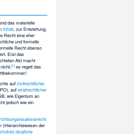
end das materielle
um
Inhalt
, zur Entstehung,
le Recht eine eher
chliche und formelle
formelle Recht ebenso
ert. Erst das
chteten Akt macht
[
1
]
nicht;
es regelt das
echtbekommen“.
echts auf
zivilrechtlicher
PO), auf
strafrechtlicher
GB, wie Eigentum an
cht jedoch wie ein
ichtsorganisationsrecht
t
(Hierarchiewesen der
chränkt dingliche