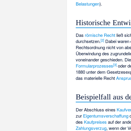
Belastungen
).
Historische Entw
Das
römische Recht
ließ sic
[
2
]
durchsetzen.
Dabei waren d
Rechtsordnung nicht von abs
Überwindung des zugrundeli
voneinander geschieden. Die
[
3
]
Formularprozesses
oder 
1880 unter dem Gesetzesex
das materielle Recht
Anspru
Beispielfall aus 
Der Abschluss eines
Kaufve
zur
Eigentumsverschaffung
des
Kaufpreises
auf der ander
Zahlungsverzug
, wenn der V