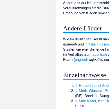
Anspruchs auf Kaufpreiszahl
Voraussetzungen für die Du
Erhebung von Klagen sowie z
Andere Länder
Wie im deutschen Recht habe
matériel
) und in
Italien
(
italie
Staaten die eher dienende F
im Verhältnis zum
spanisch
Raum (
englisch
adjective la
Einzelnachweise
↑
Herbert Lionel Ado
↑
Moriz Wlassak
,
Ru
(RE). Band I,1, Stutt
↑
Max Kaser
,
Karl H
S. 712.