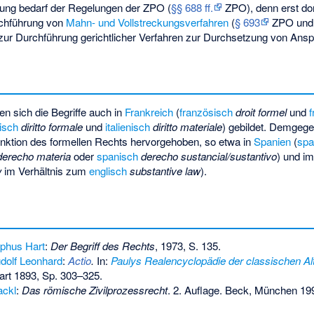
ung bedarf der Regelungen der ZPO (
§§ 688 ff.
ZPO), denn erst dor
rchführung von
Mahn- und Vollstreckungsverfahren
(
§ 693
ZPO un
ur Durchführung gerichtlicher Verfahren zur Durchsetzung von Ansp
n sich die Begriffe auch in
Frankreich
(
französisch
droit formel
und
nisch
diritto formale
und
italienisch
diritto materiale
) gebildet. Demgege
unktion des formellen Rechts hervorgehoben, so etwa in
Spanien
(
spa
derecho materia
oder
spanisch
derecho sustancial/sustantivo
) und i
w
im Verhältnis zum
englisch
substantive law
).
lphus Hart
:
Der Begriff des Rechts
, 1973, S. 135.
dolf Leonhard
:
Actio
.
In:
Paulys Realencyclopädie der classischen A
gart 1893, Sp. 303–325.
ackl
:
Das römische Zivilprozessrecht
. 2. Auflage. Beck, München 19