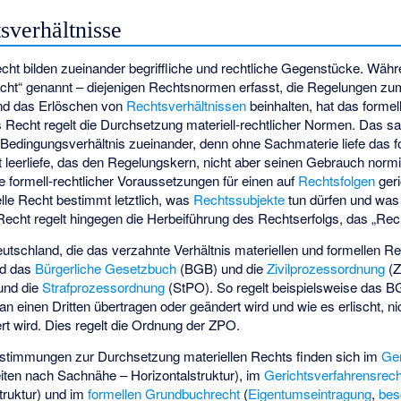
sverhältnisse
cht bilden zueinander begriffliche und rechtliche Gegenstücke. Währ
cht“ genannt – diejenigen Rechtsnormen erfasst, die Regelungen z
d das Erlöschen von
Rechtsverhältnissen
beinhalten, hat das formel
 Recht regelt die Durchsetzung materiell-rechtlicher Normen. Das sa
 Bedingungsverhältnis zueinander, denn ohne Sachmaterie liefe das 
ht leerliefe, das den Regelungskern, nicht aber seinen Gebrauch normi
 formell-rechtlicher Voraussetzungen für einen auf
Rechtsfolgen
geri
lle Recht bestimmt letztlich, was
Rechtssubjekte
tun dürfen und was 
Recht regelt hingegen die Herbeiführung des Rechtserfolgs, das „R
tschland, die das verzahnte Verhältnis materiellen und formellen R
nd das
Bürgerliche Gesetzbuch
(BGB) und die
Zivilprozessordnung
(Z
und die
Strafprozessordnung
(StPO). So regelt beispielsweise das B
an einen Dritten übertragen oder geändert wird und wie es erlischt, ni
ert wird. Dies regelt die Ordnung der ZPO.
Bestimmungen zur Durchsetzung materiellen Rechts finden sich im
Ger
eiten nach Sachnähe – Horizontalstruktur), im
Gerichtsverfahrensrech
struktur) und im
formellen Grundbuchrecht
(
Eigentumseintragung
,
bes