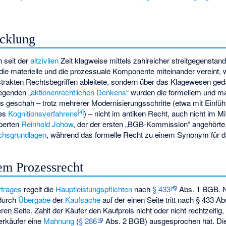
icklung
h seit der
altzivilen
Zeit klagweise mittels zahlreicher streitgegensta
ie materielle und die prozessuale Komponente miteinander vereint, w
trakten Rechtsbegriffen ableitete, sondern über das Klagewesen geda
egenden „
aktionenrechtlichen Denkens
“ wurden die formellem und ma
s geschah – trotz mehrerer Modernisierungsschritte (etwa mit Einfü
[
4
]
des
Kognitionsverfahrens
) – nicht im antiken Recht, auch nicht im Mit
perten
Reinhold Johow
, der der ersten „BGB-Kommission“ angehörte
chsgrundlagen
, während das formelle Recht zu einem Synonym für 
dem Prozessrecht
rtrages
regelt die
Hauptleistungspflichten
nach
§ 433
Abs. 1 BGB. N
durch
Übergabe
der
Kaufsache
auf der einen Seite tritt nach § 433 
en Seite. Zahlt der Käufer den Kaufpreis nicht oder nicht rechtzeitig, 
erkäufer eine
Mahnung
(
§ 286
Abs. 2 BGB) ausgesprochen hat. Di