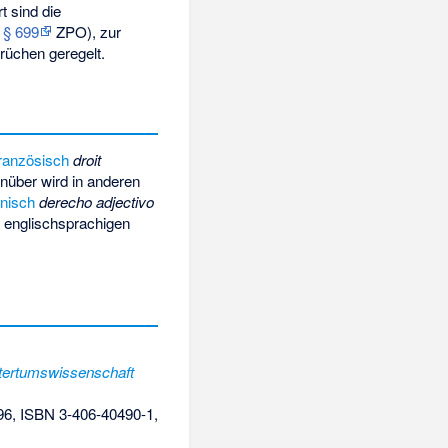
t sind die
d
§ 699
ZPO), zur
rüchen geregelt.
französisch
droit
nüber wird in anderen
nisch
derecho adjectivo
m englischsprachigen
ltertumswissenschaft
96,
ISBN 3-406-40490-1
,