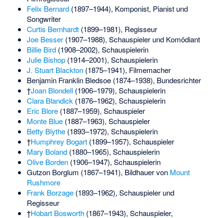
Felix Bernard
(1897–1944), Komponist, Pianist und
Songwriter
Curtis Bernhardt
(1899–1981), Regisseur
Joe Besser
(1907–1988), Schauspieler und Komödiant
Billie Bird
(1908–2002), Schauspielerin
Julie Bishop
(1914–2001), Schauspielerin
J. Stuart Blackton
(1875–1941), Filmemacher
Benjamin Franklin Bledsoe
(1874–1938), Bundesrichter
†
Joan Blondell
(1906–1979), Schauspielerin
Clara Blandick
(1876–1962), Schauspielerin
Eric Blore
(1887–1959), Schauspieler
Monte Blue
(1887–1963), Schauspieler
Betty Blythe
(1893–1972), Schauspielerin
†
Humphrey Bogart
(1899–1957), Schauspieler
Mary Boland
(1880–1965), Schauspielerin
Olive Borden
(1906–1947), Schauspielerin
Gutzon Borglum
(1867–1941), Bildhauer von
Mount
Rushmore
Frank Borzage
(1893–1962), Schauspieler und
Regisseur
†
Hobart Bosworth
(1867–1943), Schauspieler,