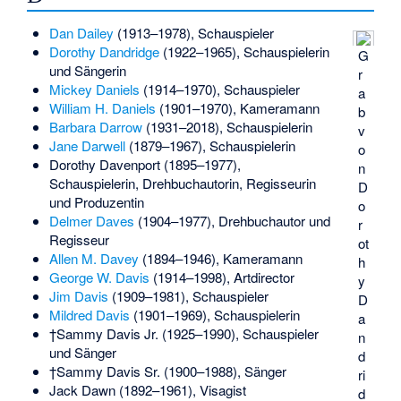
Dan Dailey
(1913–1978), Schauspieler
Dorothy Dandridge
(1922–1965), Schauspielerin
G
und Sängerin
r
Mickey Daniels
(1914–1970), Schauspieler
a
William H. Daniels
(1901–1970), Kameramann
b
Barbara Darrow
(1931–2018), Schauspielerin
v
Jane Darwell
(1879–1967), Schauspielerin
o
Dorothy Davenport
(1895–1977),
n
Schauspielerin, Drehbuchautorin, Regisseurin
D
und Produzentin
o
Delmer Daves
(1904–1977), Drehbuchautor und
r
Regisseur
ot
Allen M. Davey
(1894–1946), Kameramann
h
George W. Davis
(1914–1998), Artdirector
y
Jim Davis
(1909–1981), Schauspieler
D
Mildred Davis
(1901–1969), Schauspielerin
a
†
Sammy Davis Jr.
(1925–1990), Schauspieler
n
und Sänger
d
†
Sammy Davis Sr.
(1900–1988), Sänger
ri
Jack Dawn
(1892–1961), Visagist
d