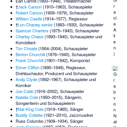
Earl Carroll
(1893–1948), Theatermacher
r
†
Jack Carson
(1910–1963), Schauspieler
a
Robert Carson
(1909–1979), Schauspieler
ci
William Castle
(1914–1977), Regisseur
e
†
Lon Chaney senior
(1883–1930), Schauspieler
A
Spencer Charters
(1875–1943), Schauspieler
ll
Charley Chase
(1893–1940), Schauspieler und
e
Komödiant
n
Tim Choate
(1954–2004), Schauspieler
)
Berton Churchill
(1876–1940), Schauspieler
Frank Churchill
(1901–1942), Komponist
Elmer Clifton
(1890–1949), Regisseur,
Drehbuchautor, Produzent und Schauspieler
G
Andy Clyde
(1892–1967), Schauspieler und
r
Komiker
a
Joe Cobb
(1916–2002), Schauspieler
b
Natalie Cole
(1950–2015), Sängerin,
v
Songwriterin und Schauspielerin
o
†
Nat King Cole
(1919–1965), Sänger
n
Buddy Collette
(1921–2010), Jazzmusiker
N
Russ Columbo
(1908–1934), Sänger
at
Jack Conway
(1887–1952), Regisseur,