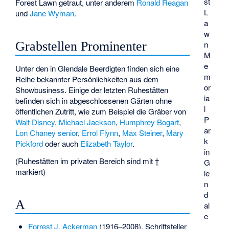
st
Forest Lawn getraut, unter anderem
Ronald Reagan
L
und
Jane Wyman
.
a
w
Grabstellen Prominenter
n
M
e
Unter den in Glendale Beerdigten finden sich eine
m
Reihe bekannter Persönlichkeiten aus dem
or
Showbusiness. Einige der letzten Ruhestätten
ia
befinden sich in abgeschlossenen Gärten ohne
l
öffentlichen Zutritt, wie zum Beispiel die Gräber von
P
Walt Disney
,
Michael Jackson
,
Humphrey Bogart
,
ar
Lon Chaney senior
,
Errol Flynn
,
Max Steiner
,
Mary
k
Pickford
oder auch
Elizabeth Taylor
.
in
(Ruhestätten im privaten Bereich sind mit †
G
markiert)
le
n
d
A
al
e
Forrest J. Ackerman
(1916–2008), Schriftsteller