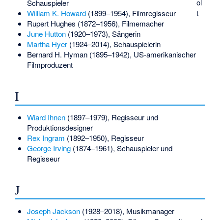
ol
Schauspieler
t
William K. Howard
(1899–1954), Filmregisseur
Rupert Hughes
(1872–1956), Filmemacher
June Hutton
(1920–1973), Sängerin
Martha Hyer
(1924–2014), Schauspielerin
Bernard H. Hyman
(1895–1942), US-amerikanischer
Filmproduzent
I
Wiard Ihnen
(1897–1979), Regisseur und
Produktionsdesigner
Rex Ingram
(1892–1950), Regisseur
George Irving
(1874–1961), Schauspieler und
Regisseur
J
Joseph Jackson
(1928–2018), Musikmanager