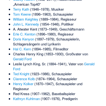
„American Top40“
Terry Kath
(1946–1978), Musiker
Tom Keene
(1896–1963), Schauspieler
William Keighley
(1889–1984), Regisseur
John L. Kennedy
(1854–1946), Politiker
A. Atwater Kent
(1873–1949), Geschäftsmann
Erle C. Kenton
(1896–1980), Regisseur
Doris Kenyon
(1897–1979), Schauspielerin,
Schlagersängerin und Lyrikerin
Hal C. Kern
(1894–1985), Filmeditor
Charles Henry King
(1853–1930), Großvater von
Gerald Ford
Leslie Lynch King, Sr.
(1884–1941), Vater von
Gerald
Ford
Ted Knight
(1923–1986), Schauspieler
Clarence Kolb
(1874–1964), Schauspieler
Henry Kolker
(1870–1947), Schauspieler und
Regisseur
Red Kress
(1907–1962), Baseballspieler
Kathryn Kuhlman
(1907–1976), Predigerin