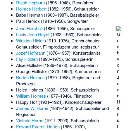
Ralph Hepburn
(1896–1948), Rennfahrer
Holmes Herbert
(1882–1956), Schauspieler
Babe Herman
(1903–1987), Baseballspieler
Paul Herrick
(1910–1958), Songwriter
Jean Hersholt
(1886–1956), Schauspieler
G
Louis Jean Heydt
(1903–1960), Schauspieler
r
Winston Hibler
(1910–1976), Drehbuchautor,
a
Schauspieler, Filmproduzent und -regisseur
b
Józef Hofmann
(1876–1957), Konzertpianist
v
Fay Holden
(1893–1973), Schauspielerin
o
Alice Hollister
(1886–1973), Schauspielerin
n
George Hollister
(1873–1952), Kameramann
J
Burton Holmes
(1870–1958), Regisseur und
e
Produzent
a
Helen Holmes
(1893–1950), Schauspielerin
n
William Holmes
(1877–1946), Filmeditor
H
Happy Holt
(1901–1924), Kinderschauspieler
e
James W. Horne
(1881–1942), Schauspieler und
r
Regisseur
s
Victoria Horne
(1911–2003), Schauspielerin
h
Edward Everett Horton
(1886–1970),