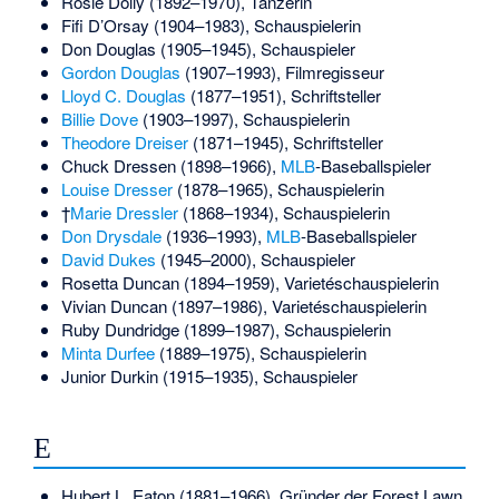
Rosie Dolly
(1892–1970), Tänzerin
Fifi D’Orsay
(1904–1983), Schauspielerin
Don Douglas
(1905–1945), Schauspieler
Gordon Douglas
(1907–1993), Filmregisseur
Lloyd C. Douglas
(1877–1951), Schriftsteller
Billie Dove
(1903–1997), Schauspielerin
Theodore Dreiser
(1871–1945), Schriftsteller
Chuck Dressen
(1898–1966),
MLB
-Baseballspieler
Louise Dresser
(1878–1965), Schauspielerin
†
Marie Dressler
(1868–1934), Schauspielerin
Don Drysdale
(1936–1993),
MLB
-Baseballspieler
David Dukes
(1945–2000), Schauspieler
Rosetta Duncan
(1894–1959), Varietéschauspielerin
Vivian Duncan
(1897–1986), Varietéschauspielerin
Ruby Dundridge
(1899–1987), Schauspielerin
Minta Durfee
(1889–1975), Schauspielerin
Junior Durkin
(1915–1935), Schauspieler
E
Hubert L. Eaton
(1881–1966), Gründer der Forest Lawn