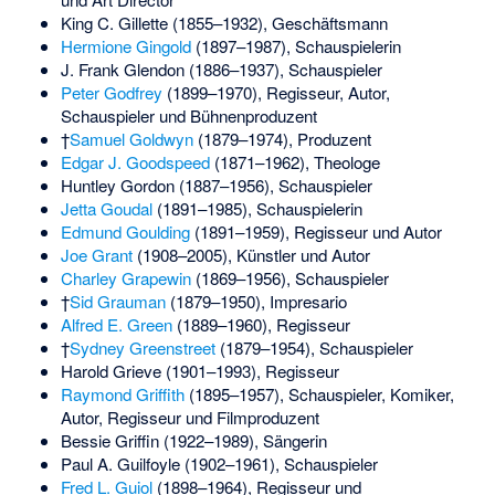
King C. Gillette
(1855–1932), Geschäftsmann
Hermione Gingold
(1897–1987), Schauspielerin
J. Frank Glendon
(1886–1937), Schauspieler
Peter Godfrey
(1899–1970), Regisseur, Autor,
Schauspieler und Bühnenproduzent
†
Samuel Goldwyn
(1879–1974), Produzent
Edgar J. Goodspeed
(1871–1962), Theologe
Huntley Gordon
(1887–1956), Schauspieler
Jetta Goudal
(1891–1985), Schauspielerin
Edmund Goulding
(1891–1959), Regisseur und Autor
Joe Grant
(1908–2005), Künstler und Autor
Charley Grapewin
(1869–1956), Schauspieler
†
Sid Grauman
(1879–1950), Impresario
Alfred E. Green
(1889–1960), Regisseur
†
Sydney Greenstreet
(1879–1954), Schauspieler
Harold Grieve
(1901–1993), Regisseur
Raymond Griffith
(1895–1957), Schauspieler, Komiker,
Autor, Regisseur und Filmproduzent
Bessie Griffin
(1922–1989), Sängerin
Paul A. Guilfoyle
(1902–1961), Schauspieler
Fred L. Guiol
(1898–1964), Regisseur und