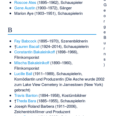
Roscoe Ates
(1895–1962), Schauspieler
G
Gene Austin
(1900–1972), Sänger
e
Marion Aye
(1903–1951), Schauspielerin
o
r
g
B
e
B
Fay Babcock
(1895–1970), Szenenbildnerin
u
†
Lauren Bacall
(1924–2014), Schauspielerin
r
Constantin Bakaleinikoff
(1898–1966),
n
Filmkomponist
s
Mischa Bakaleinikoff
(1890–1960),
)
Filmkomponist
Lucille Ball
(1911–1989), Schauspielerin,
Komödiantin und Produzentin (Die Asche wurde 2002
zum Lake View Cemetery in Jamestown (New York)
gebracht)
Travis Banton
(1894–1958), Kostümbildner
†
Theda Bara
(1885–1955), Schauspielerin
Joseph Roland Barbera
(1911–2006),
Zeichentrickfilmer und Produzent