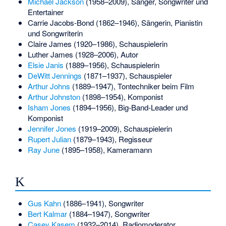
Michael Jackson
(1958–2009), Sänger, Songwriter und
Entertainer
Carrie Jacobs-Bond
(1862–1946), Sängerin, Pianistin
und Songwriterin
Claire James
(1920–1986), Schauspielerin
Luther James
(1928–2006), Autor
Elsie Janis
(1889–1956), Schauspielerin
DeWitt Jennings
(1871–1937), Schauspieler
Arthur Johns
(1889–1947), Tontechniker beim Film
Arthur Johnston
(1898–1954), Komponist
Isham Jones
(1894–1956), Big-Band-Leader und
Komponist
Jennifer Jones
(1919–2009), Schauspielerin
Rupert Julian
(1879–1943), Regisseur
Ray June
(1895–1958), Kameramann
K
Gus Kahn
(1886–1941), Songwriter
Bert Kalmar
(1884–1947), Songwriter
Casey Kasem
(1932–2014), Radiomoderator