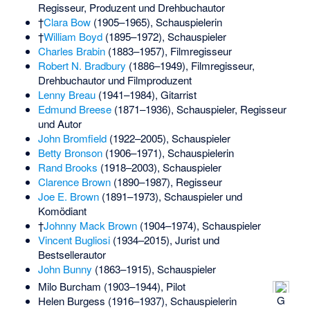
Regisseur, Produzent und Drehbuchautor
†
Clara Bow
(1905–1965), Schauspielerin
†
William Boyd
(1895–1972), Schauspieler
Charles Brabin
(1883–1957), Filmregisseur
Robert N. Bradbury
(1886–1949), Filmregisseur,
Drehbuchautor und Filmproduzent
Lenny Breau
(1941–1984), Gitarrist
Edmund Breese
(1871–1936), Schauspieler, Regisseur
und Autor
John Bromfield
(1922–2005), Schauspieler
Betty Bronson
(1906–1971), Schauspielerin
Rand Brooks
(1918–2003), Schauspieler
Clarence Brown
(1890–1987), Regisseur
Joe E. Brown
(1891–1973), Schauspieler und
Komödiant
†
Johnny Mack Brown
(1904–1974), Schauspieler
Vincent Bugliosi
(1934–2015), Jurist und
Bestsellerautor
John Bunny
(1863–1915), Schauspieler
Milo Burcham
(1903–1944), Pilot
G
Helen Burgess
(1916–1937), Schauspielerin