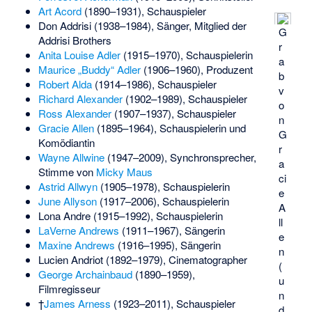
Art Acord
(1890–1931), Schauspieler
Don Addrisi
(1938–1984), Sänger, Mitglied der
G
Addrisi Brothers
r
Anita Louise Adler
(1915–1970), Schauspielerin
a
Maurice „Buddy“ Adler
(1906–1960), Produzent
b
Robert Alda
(1914–1986), Schauspieler
v
Richard Alexander
(1902–1989), Schauspieler
o
Ross Alexander
(1907–1937), Schauspieler
n
Gracie Allen
(1895–1964), Schauspielerin und
G
Komödiantin
r
Wayne Allwine
(1947–2009), Synchronsprecher,
a
Stimme von
Micky Maus
ci
Astrid Allwyn
(1905–1978), Schauspielerin
e
June Allyson
(1917–2006), Schauspielerin
A
Lona Andre
(1915–1992), Schauspielerin
ll
LaVerne Andrews
(1911–1967), Sängerin
e
Maxine Andrews
(1916–1995), Sängerin
n
Lucien Andriot
(1892–1979), Cinematographer
(
George Archainbaud
(1890–1959),
u
Filmregisseur
n
†
James Arness
(1923–2011), Schauspieler
d