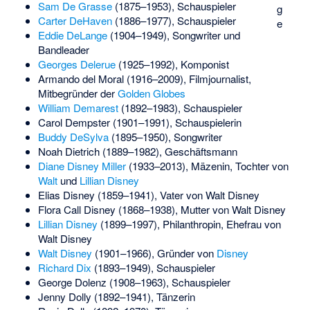
Sam De Grasse
(1875–1953), Schauspieler
g
Carter DeHaven
(1886–1977), Schauspieler
e
Eddie DeLange
(1904–1949), Songwriter und
Bandleader
Georges Delerue
(1925–1992), Komponist
Armando del Moral
(1916–2009), Filmjournalist,
Mitbegründer der
Golden Globes
William Demarest
(1892–1983), Schauspieler
Carol Dempster
(1901–1991), Schauspielerin
Buddy DeSylva
(1895–1950), Songwriter
Noah Dietrich
(1889–1982), Geschäftsmann
Diane Disney Miller
(1933–2013), Mäzenin, Tochter von
Walt
und
Lillian Disney
Elias Disney
(1859–1941), Vater von Walt Disney
Flora Call Disney
(1868–1938), Mutter von Walt Disney
Lillian Disney
(1899–1997), Philanthropin, Ehefrau von
Walt Disney
Walt Disney
(1901–1966), Gründer von
Disney
Richard Dix
(1893–1949), Schauspieler
George Dolenz
(1908–1963), Schauspieler
Jenny Dolly
(1892–1941), Tänzerin