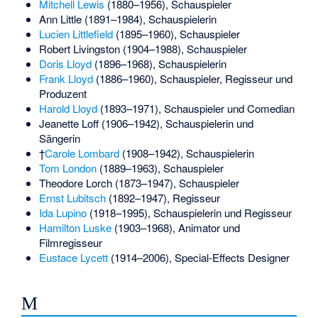
Mitchell Lewis
(1880–1956), Schauspieler
Ann Little
(1891–1984), Schauspielerin
Lucien Littlefield
(1895–1960), Schauspieler
Robert Livingston
(1904–1988), Schauspieler
Doris Lloyd
(1896–1968), Schauspielerin
Frank Lloyd
(1886–1960), Schauspieler, Regisseur und
Produzent
Harold Lloyd
(1893–1971), Schauspieler und Comedian
Jeanette Loff
(1906–1942), Schauspielerin und
Sängerin
†
Carole Lombard
(1908–1942), Schauspielerin
Tom London
(1889–1963), Schauspieler
Theodore Lorch
(1873–1947), Schauspieler
Ernst Lubitsch
(1892–1947), Regisseur
Ida Lupino
(1918–1995), Schauspielerin und Regisseur
Hamilton Luske
(1903–1968), Animator und
Filmregisseur
Eustace Lycett
(1914–2006), Special-Effects Designer
M