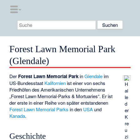
Forest Lawn Memorial Park
(Glendale)
Der
Forest Lawn Memorial Park
in
Glendale
im
US-Bundesstaat
Kalifornien
ist einer von sechs
H
Friedhöfen des Amerikanischen Unternehmens
al
„Forest Lawn Memorial-Parks & Mortuaries“. Er ist
le
der erste in einer Reihe von später entstandenen
d
Forest Lawn Memorial Parks
in den
USA
und
er
Kanada
.
K
re
u
Geschichte
zi