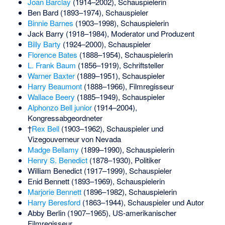
Joan Barclay
(1914–2002), Schauspielerin
Ben Bard
(1893–1974), Schauspieler
Binnie Barnes
(1903–1998), Schauspielerin
Jack Barry
(1918–1984), Moderator und Produzent
Billy Barty
(1924–2000), Schauspieler
Florence Bates
(1888–1954), Schauspielerin
L. Frank Baum
(1856–1919), Schriftsteller
Warner Baxter
(1889–1951), Schauspieler
Harry Beaumont
(1888–1966), Filmregisseur
Wallace Beery
(1885–1949), Schauspieler
Alphonzo Bell junior
(1914–2004),
Kongressabgeordneter
†
Rex Bell
(1903–1962), Schauspieler und
Vizegouverneur von Nevada
Madge Bellamy
(1899–1990), Schauspielerin
Henry S. Benedict
(1878–1930), Politiker
William Benedict
(1917–1999), Schauspieler
Enid Bennett
(1893–1969), Schauspielerin
Marjorie Bennett
(1896–1982), Schauspielerin
Harry Beresford
(1863–1944), Schauspieler und Autor
Abby Berlin
(1907–1965), US-amerikanischer
Filmregisseur