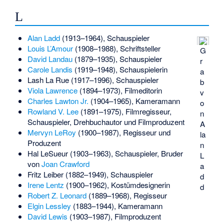
L
Alan Ladd
(1913–1964), Schauspieler
Louis L’Amour
(1908–1988), Schriftsteller
G
David Landau
(1879–1935), Schauspieler
r
Carole Landis
(1919–1948), Schauspielerin
a
Lash La Rue
(1917–1996), Schauspieler
b
Viola Lawrence
(1894–1973), Filmeditorin
v
Charles Lawton Jr.
(1904–1965), Kameramann
o
Rowland V. Lee
(1891–1975), Filmregisseur,
n
Schauspieler, Drehbuchautor und Filmproduzent
A
Mervyn LeRoy
(1900–1987), Regisseur und
la
Produzent
n
Hal LeSueur
(1903–1963), Schauspieler, Bruder
L
von
Joan Crawford
a
Fritz Leiber
(1882–1949), Schauspieler
d
Irene Lentz
(1900–1962), Kostümdesignerin
d
Robert Z. Leonard
(1889–1968), Regisseur
Elgin Lessley
(1883–1944), Kameramann
David Lewis
(1903–1987), Filmproduzent