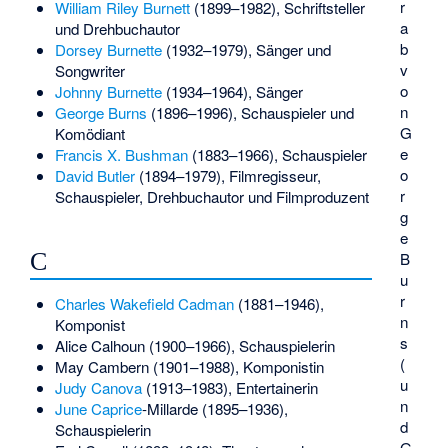
r
William Riley Burnett
(1899–1982), Schriftsteller
a
und Drehbuchautor
b
Dorsey Burnette
(1932–1979), Sänger und
v
Songwriter
o
Johnny Burnette
(1934–1964), Sänger
n
George Burns
(1896–1996), Schauspieler und
G
Komödiant
e
Francis X. Bushman
(1883–1966), Schauspieler
o
David Butler
(1894–1979), Filmregisseur,
r
Schauspieler, Drehbuchautor und Filmproduzent
g
e
C
B
u
r
Charles Wakefield Cadman
(1881–1946),
n
Komponist
s
Alice Calhoun
(1900–1966), Schauspielerin
(
May Cambern
(1901–1988), Komponistin
u
Judy Canova
(1913–1983), Entertainerin
n
June Caprice
-Millarde (1895–1936),
d
Schauspielerin
G