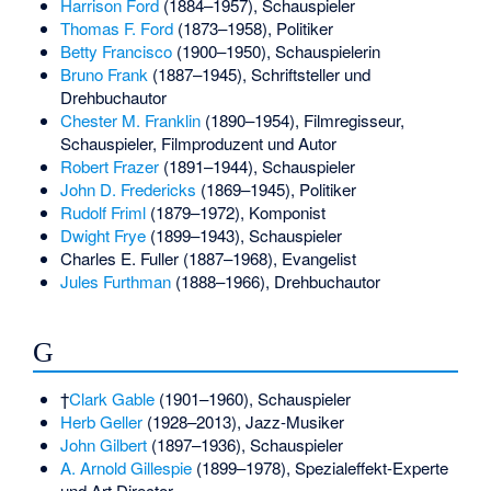
Harrison Ford
(1884–1957), Schauspieler
Thomas F. Ford
(1873–1958), Politiker
Betty Francisco
(1900–1950), Schauspielerin
Bruno Frank
(1887–1945), Schriftsteller und
Drehbuchautor
Chester M. Franklin
(1890–1954), Filmregisseur,
Schauspieler, Filmproduzent und Autor
Robert Frazer
(1891–1944), Schauspieler
John D. Fredericks
(1869–1945), Politiker
Rudolf Friml
(1879–1972), Komponist
Dwight Frye
(1899–1943), Schauspieler
Charles E. Fuller
(1887–1968), Evangelist
Jules Furthman
(1888–1966), Drehbuchautor
G
†
Clark Gable
(1901–1960), Schauspieler
Herb Geller
(1928–2013), Jazz-Musiker
John Gilbert
(1897–1936), Schauspieler
A. Arnold Gillespie
(1899–1978), Spezialeffekt-Experte
und Art Director