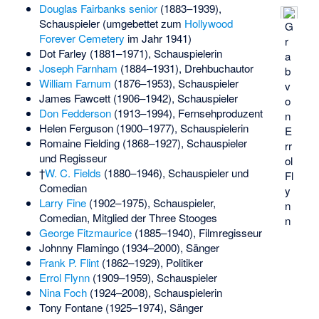
Douglas Fairbanks senior
(1883–1939),
Schauspieler (umgebettet zum
Hollywood
G
Forever Cemetery
im Jahr 1941)
r
Dot Farley
(1881–1971), Schauspielerin
a
Joseph Farnham
(1884–1931), Drehbuchautor
b
William Farnum
(1876–1953), Schauspieler
v
James Fawcett
(1906–1942), Schauspieler
o
Don Fedderson
(1913–1994), Fernsehproduzent
n
Helen Ferguson
(1900–1977), Schauspielerin
E
Romaine Fielding
(1868–1927), Schauspieler
rr
und Regisseur
ol
†
W. C. Fields
(1880–1946), Schauspieler und
Fl
Comedian
y
Larry Fine
(1902–1975), Schauspieler,
n
Comedian, Mitglied der
Three Stooges
n
George Fitzmaurice
(1885–1940), Filmregisseur
Johnny Flamingo
(1934–2000), Sänger
Frank P. Flint
(1862–1929), Politiker
Errol Flynn
(1909–1959), Schauspieler
Nina Foch
(1924–2008), Schauspielerin
Tony Fontane
(1925–1974), Sänger