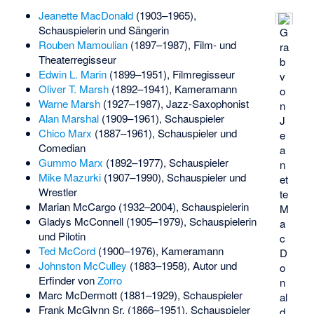
Jeanette MacDonald
(1903–1965),
Schauspielerin und Sängerin
G
Rouben Mamoulian
(1897–1987), Film- und
ra
Theaterregisseur
b
Edwin L. Marin
(1899–1951), Filmregisseur
v
Oliver T. Marsh
(1892–1941), Kameramann
o
Warne Marsh
(1927–1987), Jazz-Saxophonist
n
Alan Marshal
(1909–1961), Schauspieler
J
Chico Marx
(1887–1961), Schauspieler und
e
Comedian
a
Gummo Marx
(1892–1977), Schauspieler
n
Mike Mazurki
(1907–1990), Schauspieler und
et
Wrestler
te
Marian McCargo
(1932–2004), Schauspielerin
M
Gladys McConnell
(1905–1979), Schauspielerin
a
und Pilotin
c
Ted McCord
(1900–1976), Kameramann
D
Johnston McCulley
(1883–1958), Autor und
o
Erfinder von
Zorro
n
Marc McDermott
(1881–1929), Schauspieler
al
Frank McGlynn Sr.
(1866–1951), Schauspieler
d