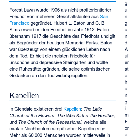
g
Forest Lawn wurde 1906 als nicht-profitorientierter
u
Friedhof von mehreren Geschäftsleuten aus
San
n
Francisco
gegründet.
Hubert L. Eaton
und C. B.
g
Sims erwarben den Friedhof im Jahr 1912. Eaton
u
übernahm 1917 die Geschäfte des Friedhofs und gilt
n
als Begründer der heutigen Memorial Parks. Eaton
d
war überzeugt von einem glücklichen Leben nach
A
dem Tod. Er hielt die meisten Friedhöfe für
uf
unschöne und depressive Steingärten und wollte
er
eine Ruhestätte gründen, die seine optimistischen
st
Gedanken an den Tod widerspiegelten.
e
h
u
Kapellen
n
g
i
In Glendale existieren drei
Kapellen
:
The Little
m
Church of the Flowers
,
The Wee Kirk o’ the Heather
,
F
und
The Church of the Recessional
, welche alle
or
exakte Nachbauten europäischer Kapellen sind.
e
Mehr als 60.000 Menschen wurden mittlerweile in