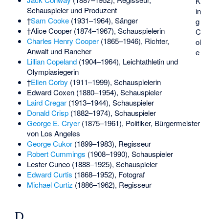
K
Schauspieler und Produzent
in
†
Sam Cooke
(1931–1964), Sänger
g
†
Alice Cooper
(1874–1967), Schauspielerin
C
Charles Henry Cooper
(1865–1946), Richter,
ol
Anwalt und Rancher
e
Lillian Copeland
(1904–1964), Leichtathletin und
Olympiasiegerin
†
Ellen Corby
(1911–1999), Schauspielerin
Edward Coxen
(1880–1954), Schauspieler
Laird Cregar
(1913–1944), Schauspieler
Donald Crisp
(1882–1974), Schauspieler
George E. Cryer
(1875–1961), Politiker, Bürgermeister
von Los Angeles
George Cukor
(1899–1983), Regisseur
Robert Cummings
(1908–1990), Schauspieler
Lester Cuneo
(1888–1925), Schauspieler
Edward Curtis
(1868–1952), Fotograf
Michael Curtiz
(1886–1962), Regisseur
D