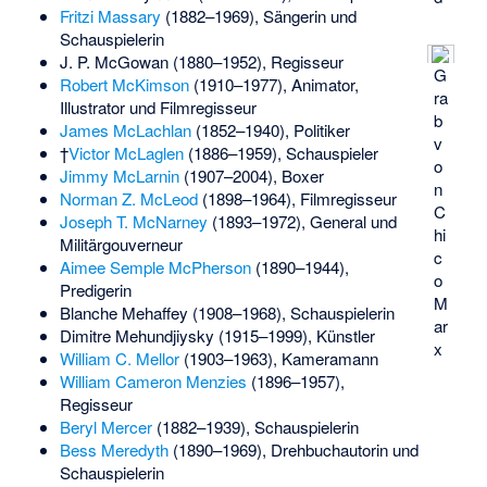
Fritzi Massary
(1882–1969), Sängerin und
Schauspielerin
J. P. McGowan
(1880–1952), Regisseur
G
Robert McKimson
(1910–1977), Animator,
ra
Illustrator und Filmregisseur
b
James McLachlan
(1852–1940), Politiker
v
†
Victor McLaglen
(1886–1959), Schauspieler
o
Jimmy McLarnin
(1907–2004), Boxer
n
Norman Z. McLeod
(1898–1964), Filmregisseur
C
Joseph T. McNarney
(1893–1972), General und
hi
Militärgouverneur
c
Aimee Semple McPherson
(1890–1944),
o
Predigerin
M
Blanche Mehaffey
(1908–1968), Schauspielerin
ar
Dimitre Mehundjiysky
(1915–1999), Künstler
x
William C. Mellor
(1903–1963), Kameramann
William Cameron Menzies
(1896–1957),
Regisseur
Beryl Mercer
(1882–1939), Schauspielerin
Bess Meredyth
(1890–1969), Drehbuchautorin und
Schauspielerin