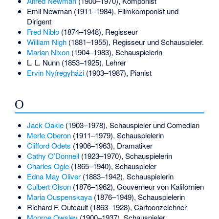
Alfred Newman
(1900–1970), Komponist
Emil Newman
(1911–1984), Filmkomponist und
Dirigent
Fred Niblo
(1874–1948), Regisseur
William Nigh
(1881–1955), Regisseur und Schauspieler.
Marian Nixon
(1904–1983), Schauspielerin
L. L. Nunn
(1853–1925), Lehrer
Ervin Nyíregyházi
(1903–1987), Pianist
O
Jack Oakie
(1903–1978), Schauspieler und Comedian
Merle Oberon
(1911–1979), Schauspielerin
Clifford Odets
(1906–1963), Dramatiker
Cathy O’Donnell
(1923–1970), Schauspielerin
Charles Ogle
(1865–1940), Schauspieler
Edna May Oliver
(1883–1942), Schauspielerin
Culbert Olson
(1876–1962), Gouverneur von Kalifornien
Maria Ouspenskaya
(1876–1949), Schauspielerin
Richard F. Outcault
(1863–1928), Cartoonzeichner
Monroe Owsley
(1900–1937), Schauspieler