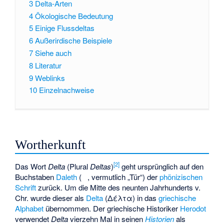
3
Delta-Arten
4
Ökologische Bedeutung
5
Einige Flussdeltas
6
Außerirdische Beispiele
7
Siehe auch
8
Literatur
9
Weblinks
10
Einzelnachweise
Wortherkunft
[
2
]
Das Wort
Delta
(Plural
Deltas
)
geht ursprünglich auf den
Buchstaben
Daleth
(
, vermutlich „Tür“) der
phönizischen
Schrift
zurück. Um die Mitte des neunten Jahrhunderts v.
Chr. wurde dieser als
Delta
(Δέλτα) in das
griechische
Alphabet
übernommen. Der griechische Historiker
Herodot
verwendet
Delta
vierzehn Mal in seinen
Historien
als