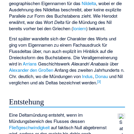
geographischen Eigennamen für das
Nildelta
, wobei er die
Ausdehnung des Nildeltas beschreibt, aber keine explizite
Parallele zur Form des Buchstabens zieht. Wie Herodot
erwähnt, war das Wort
Delta
für die Mündung des Nil
bereits vorher bei den Griechen (
Ioniern
) bekannt.
Erst später wandelte sich der Charakter des Worts und
ging vom Eigennamen zu einem Fachausdruck für
Flussdeltas über, nun auch explizit im Hinblick auf die
Dreiecksform des Buchstabens. Die Verallgemeinerung
wird in
Arrians
Geschichtswerk
Alexandri Anabasis
über
Alexander den Großen
Anfang des zweiten Jahrhunderts n.
Chr. deutlich, wo die Mündungen von
Indus
,
Donau
und Nil
[
3
]
verglichen und als Deltas bezeichnet werden.
Entstehung
Eine Deltamündung entsteht, wenn im
Mündungsbereich des Flusses dessen
S
Fließgeschwindigkeit
auf faktisch Null abgebremst
at
wird, sodass er das meiste bis dahin noch