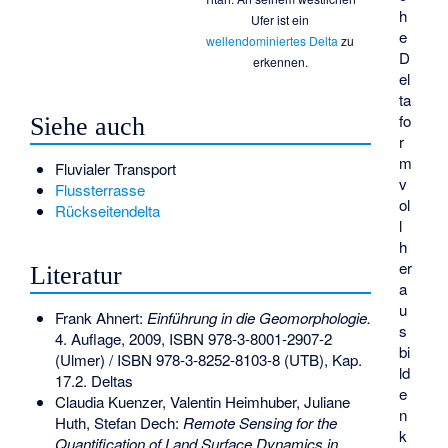
h
Ufer ist ein
e
wellendominiertes Delta
zu
D
erkennen.
el
ta
fo
Siehe auch
r
m
Fluvialer Transport
v
Flussterrasse
ol
Rückseitendelta
l
h
er
Literatur
a
u
Frank Ahnert:
Einführung in die Geomorphologie.
s
4. Auflage, 2009,
ISBN 978-3-8001-2907-2
bi
(Ulmer) /
ISBN 978-3-8252-8103-8
(UTB), Kap.
ld
17.2. Deltas
e
Claudia Kuenzer, Valentin Heimhuber, Juliane
n
Huth, Stefan Dech:
Remote Sensing for the
k
Quantification of Land Surface Dynamics in