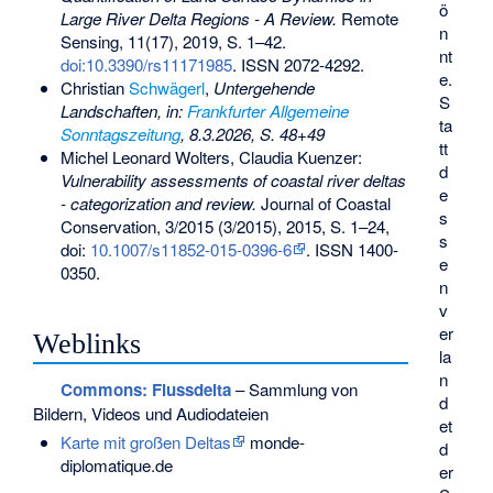
ö
Large River Delta Regions - A Review.
Remote
n
Sensing, 11(17), 2019, S. 1–42.
nt
doi:10.3390/rs11171985
. ISSN 2072-4292.
e.
Christian
Schwägerl
,
Untergehende
S
Landschaften, in:
Frankfurter Allgemeine
ta
Sonntagszeitung
, 8.3.2026, S. 48+49
tt
Michel Leonard Wolters, Claudia Kuenzer:
d
Vulnerability assessments of coastal river deltas
e
- categorization and review.
Journal of Coastal
s
Conservation, 3/2015 (3/2015), 2015, S. 1–24,
s
doi:
10.1007/s11852-015-0396-6
. ISSN 1400-
e
0350.
n
v
er
Weblinks
la
n
Commons
: Flussdelta
– Sammlung von
d
Bildern, Videos und Audiodateien
et
Karte mit großen Deltas
monde-
d
diplomatique.de
er