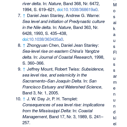
river delta
. In:
Nature
, Band 368, Nr. 6472,
M
1994, S. 619–621,
doi
:
10.1038/368619a0
.
o
↑
Daniel Jean Stanley, Andrew G. Warne:
s
Sea level and initiation of Predynastic culture
ai
in the Nile delta
. In:
Nature
, Band 363, Nr.
k
6428, 1993, S. 435–438,
a
doi
:
10.1038/363435a0
.
u
↑
Zhongyuan Chen, Daniel Jean Stanley:
s
Sea-level rise on eastern China's Yangtze
Fl
delta
. In:
Journal of Coastal Research
, 1998,
u
S. 360–366.
s
↑
Jeffrey Mount, Robert Twiss:
Subsidence,
s
sea level rise, and seismicity in the
ar
Sacramento–San Joaquin Delta
. In:
San
m
Francisco Estuary and Watershed Science
,
e
Band 3, Nr. 1, 2005.
n
↑
J. W. Day Jr, P. H. Templet:
u
Consequences of sea level rise: implications
n
from the Mississippi Delta
: In:
Coastal
d
Management
, Band 17, Nr. 3, 1989, S. 241–
kl
257.
ei