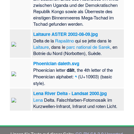
zwischen Uganda und der Demokratischen
Republik Kongo sowie als Überreste des
einstigen Binnenmeeres Mega-Tschad im
Tschad gefunden werden.
Laitaure ASTER 2002-08-09.jpg
Delta de la
Rapaätno
qui se jette dans le
Laitaure
, dans le
parc national de Sarek
, en
Botnie du Nord (Norbotten), Suède.
Phoenician daleth.svg
Phoenician letter
dālt
, the 4th letter of the
Phoenician alphabet:
𐤃
(U+10903) (basic
style).
Lena River Delta - Landsat 2000.jpg
Lena
Delta. Falschfarben-Fotomosaik im
Kurzwellen-Infrarot, Infrarot und roten Licht.
Lizenz für Texte auf dieser Seite:
CC-BY-SA 3.0 Unported
.