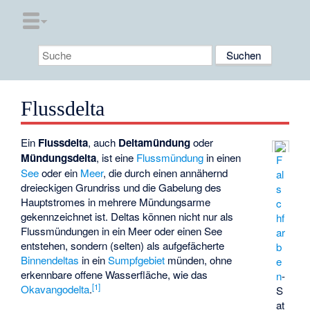
Flussdelta
Ein
Flussdelta
, auch
Deltamündung
oder
Mündungsdelta
, ist eine
Flussmündung
in einen
F
See
oder ein
Meer
, die durch einen annähernd
al
dreieckigen Grundriss und die Gabelung des
s
Hauptstromes in mehrere Mündungsarme
c
gekennzeichnet ist. Deltas können nicht nur als
hf
Flussmündungen in ein Meer oder einen See
ar
entstehen, sondern (selten) als aufgefächerte
b
Binnendeltas
in ein
Sumpfgebiet
münden, ohne
e
erkennbare offene Wasserfläche, wie das
n
-
[
1
]
Okavangodelta
.
S
at