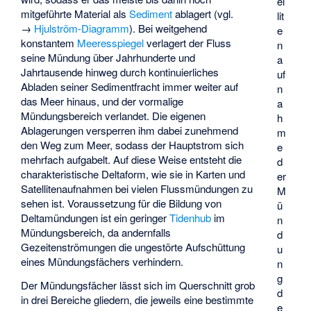
el
mitgeführte Material als
Sediment
ablagert (vgl.
lit
→
Hjulström-Diagramm
). Bei weitgehend
e
konstantem
Meeresspiegel
verlagert der Fluss
n
seine Mündung über Jahrhunderte und
a
Jahrtausende hinweg durch kontinuierliches
uf
Abladen seiner Sedimentfracht immer weiter auf
n
das Meer hinaus, und der vormalige
a
Mündungsbereich
verlandet
. Die eigenen
h
Ablagerungen versperren ihm dabei zunehmend
m
den Weg zum Meer, sodass der Hauptstrom sich
e
mehrfach aufgabelt. Auf diese Weise entsteht die
d
charakteristische Deltaform, wie sie in Karten und
er
Satellitenaufnahmen bei vielen Flussmündungen zu
M
sehen ist. Voraussetzung für die Bildung von
ü
Deltamündungen ist ein geringer
Tidenhub
im
n
Mündungsbereich, da andernfalls
d
Gezeitenströmungen die ungestörte Aufschüttung
u
eines Mündungsfächers verhindern.
n
g
Der Mündungsfächer lässt sich im Querschnitt grob
d
in drei Bereiche gliedern, die jeweils eine bestimmte
e