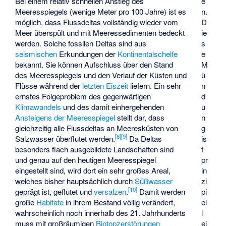
e
Bei einem relativ schnellen Anstieg des
n.
Meeresspiegels (wenige Meter pro 100 Jahre) ist es
D
möglich, dass Flussdeltas vollständig wieder vom
ie
Meer überspült und mit Meeressedimenten bedeckt
s
werden. Solche fossilen Deltas sind aus
e
seismischen
Erkundungen der
Kontinentalschelfe
M
bekannt. Sie können Aufschluss über den Stand
ü
des Meeresspiegels und den Verlauf der Küsten und
n
Flüsse während der
letzten Eiszeit
liefern. Ein sehr
d
ernstes Folgeproblem des gegenwärtigen
u
Klimawandels
und des damit einhergehenden
n
Ansteigens der Meeresspiegel
stellt dar, dass
g
gleichzeitig alle Flussdeltas an Meeresküsten von
[
8
]
[
9
]
is
Salzwasser überflutet werden.
Da Deltas
t
besonders flach ausgebildete Landschaften sind
pr
und genau auf den heutigen Meeresspiegel
in
eingestellt sind, wird dort ein sehr großes Areal,
zi
welches bisher hauptsächlich durch
Süßwasser
[
10
]
pi
geprägt ist, geflutet und
versalzen
.
Damit werden
el
große
Habitate
in ihrem Bestand völlig verändert,
l
wahrscheinlich noch innerhalb des 21. Jahrhunderts
ei
muss mit großräumigen
Biotopzerstörungen