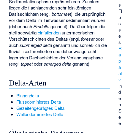
Sedimentationsphase repräsentieren. Zuunterst
s
liegen die flachlagernden sehr feinkörnigen
Fl
Basisschichten (engl.
bottomset
), die ursprünglich
u
vor dem Delta im Tiefwasser sedimentiert wurden
s
(daher auch
Prodelta
genannt). Darüber folgen die
s
steil seewärtig
einfallenden
untermeerischen
e
Vorschüttschichten des Deltas (engl.
foreset
oder
s
auch
submerged delta
genannt) und schließlich die
R
fluviatil sedimentierten und daher waagerecht
a
lagernden Dachschichten der Verlandungsphase
p
(engl.
topset
oder
emerged delta
genannt).
a
äl
v
Delta-Arten
in
d
Binnendelta
e
Flussdominiertes Delta
n
Gezeitengeprägtes Delta
S
Wellendominiertes Delta
e
e
L