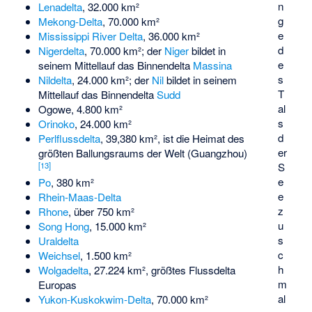
n
Lenadelta
, 32.000 km²
g
Mekong-Delta
, 70.000 km²
e
Mississippi River Delta
, 36.000 km²
d
Nigerdelta
, 70.000 km²; der
Niger
bildet in
e
seinem Mittellauf das Binnendelta
Massina
s
Nildelta
, 24.000 km²; der
Nil
bildet in seinem
T
Mittellauf das Binnendelta
Sudd
al
Ogowe
, 4.800 km²
s
Orinoko
, 24.000 km²
d
Perlflussdelta
, 39,380 km², ist die Heimat des
er
größten Ballungsraums der Welt (Guangzhou)
S
[
13
]
e
Po
, 380 km²
e
Rhein-Maas-Delta
z
Rhone
, über 750 km²
u
Song Hong
, 15.000 km²
s
Uraldelta
c
Weichsel
, 1.500 km²
h
Wolgadelta
, 27.224 km², größtes Flussdelta
m
Europas
al
Yukon-Kuskokwim-Delta
, 70.000 km²