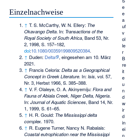
S
e
Einzelnachweise
e
a
↑
T. S. McCarthy, W. N. Ellery:
The
uf
Okavango Delta
. In:
Transactions of the
v
Royal Society of South Africa
, Band 53, Nr.
ol
2, 1998, S. 157–182,
le
doi
:
10.1080/00359199809520384
.
r
↑
Duden:
Delta
, eingesehen am 10. März
B
2021.
re
↑
Francis Celoria:
Delta as a Geographical
it
Concept in Greek Literature.
In:
Isis,
vol. 57,
e
Nr. 3, Herbst 1966, S. 385–388.
u
↑
V. F. Olaleye, O. A. Akinyemiju:
Flora and
n
Fauna of Abiala Creek, Niger Delta, Nigeria
.
d
In:
Journal of Aquatic Sciences
, Band 14, Nr.
w
1, 1999, S. 61–65.
ir
↑
H. R. Gould:
The Mississippi delta
d
complex
. 1970.
in
↑
R. Eugene Turner, Nancy N. Rabalais:
ei
Coastal eutrophication near the Mississippi
n