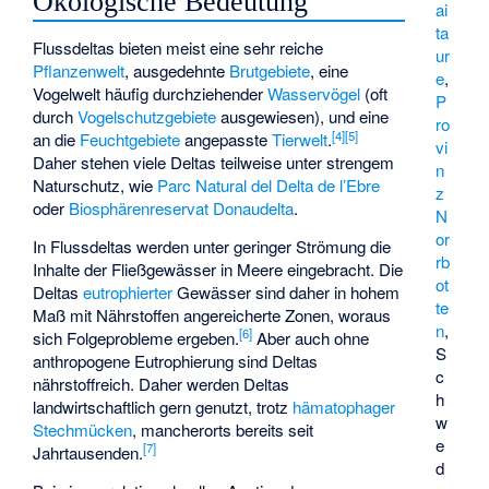
Ökologische Bedeutung
ai
ta
Flussdeltas bieten meist eine sehr reiche
ur
Pflanzenwelt
, ausgedehnte
Brutgebiete
, eine
e
,
Vogelwelt häufig durchziehender
Wasservögel
(oft
P
durch
Vogelschutzgebiete
ausgewiesen), und eine
ro
[
4
]
[
5
]
an die
Feuchtgebiete
angepasste
Tierwelt
.
vi
Daher stehen viele Deltas teilweise unter strengem
n
Naturschutz, wie
Parc Natural del Delta de l’Ebre
z
oder
Biosphärenreservat Donaudelta
.
N
or
In Flussdeltas werden unter geringer Strömung die
rb
Inhalte der Fließgewässer in Meere eingebracht. Die
ot
Deltas
eutrophierter
Gewässer sind daher in hohem
te
Maß mit Nährstoffen angereicherte Zonen, woraus
n
,
[
6
]
sich Folgeprobleme ergeben.
Aber auch ohne
S
anthropogene Eutrophierung sind Deltas
c
nährstoffreich. Daher werden Deltas
h
landwirtschaftlich gern genutzt, trotz
hämatophager
w
Stechmücken
, mancherorts bereits seit
e
[
7
]
Jahrtausenden.
d