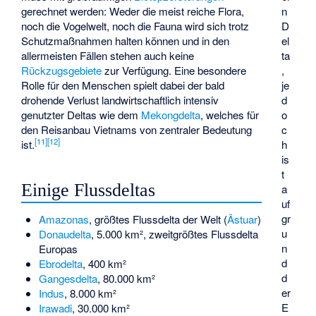
n
gerechnet werden: Weder die meist reiche Flora,
D
noch die Vogelwelt, noch die Fauna wird sich trotz
el
Schutzmaßnahmen halten können und in den
ta
allermeisten Fällen stehen auch keine
,
Rückzugsgebiete
zur Verfügung. Eine besondere
je
Rolle für den Menschen spielt dabei der bald
d
drohende Verlust landwirtschaftlich intensiv
o
genutzter Deltas wie dem
Mekongdelta
, welches für
c
den Reisanbau Vietnams von zentraler Bedeutung
[
11
]
[
12
]
h
ist.
is
t
Einige Flussdeltas
a
uf
gr
Amazonas
, größtes Flussdelta der Welt (
Ästuar
)
u
Donaudelta
, 5.000 km², zweitgrößtes Flussdelta
n
Europas
d
Ebrodelta
, 400 km²
d
Gangesdelta
, 80.000 km²
er
Indus
, 8.000 km²
E
Irawadi
, 30.000 km²