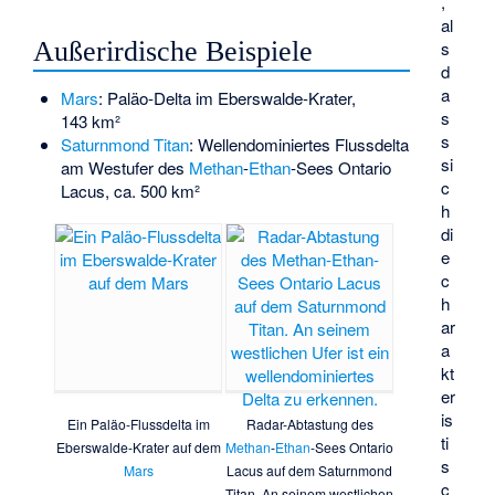
,
al
Außerirdische Beispiele
s
d
a
Mars
: Paläo-Delta im
Eberswalde-Krater
,
s
143 km²
s
Saturnmond
Titan
: Wellendominiertes Flussdelta
si
am Westufer des
Methan
-
Ethan
-Sees
Ontario
c
Lacus
, ca. 500 km²
h
di
e
c
h
ar
a
kt
er
is
Ein Paläo-Flussdelta im
Radar-Abtastung des
ti
Eberswalde-Krater
auf dem
Methan
-
Ethan
-Sees
Ontario
s
Mars
Lacus
auf dem Saturnmond
c
Titan. An seinem westlichen