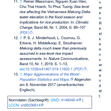
↑
Reiner Wassmann, Nguyen Xuan Hien,
n
Chu Thai Hoanh, To Phuc Tuong:
Sea level
er
rise affecting the Vietnamese Mekong Delta:
e
water elevation in the flood season and
n
implications for rice production
. In:
Climatic
R
Change
, Band 66, Nr. 1, 2004, S. 89–107
e
(PDF)
.
st
↑
P. S. J. Minderhoud, L. Coumou, G.
s
Erkens, H. Middelkoop, E. Stouthamer:
e
Mekong delta much lower than previously
e
assumed in sea-level rise impact
n
assessments
. In:
Nature Communications
,
v
Band 10, Nr. 1, 2019, S. 1–13,
er
doi
:
10.1038/s41467-019-11602-1
(PDF)
.
w
↑
Major Agglomerations of the World -
a
Population Statistics and Maps.
Abgerufen
n
am 6. November 2017
(amerikanisches
d
Englisch).
el
t.
Normdaten (Sachbegriff):
GND
:
4149048-4
|
LCCN
:
sh85036614