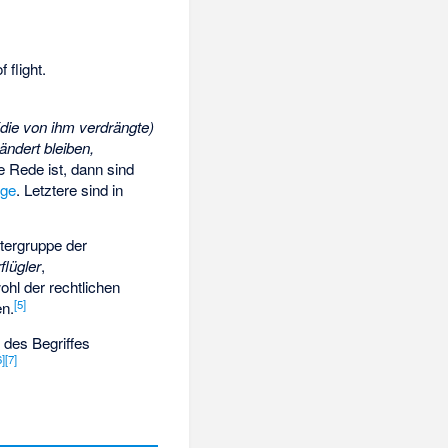
 flight.
(die von ihm verdrängte)
ändert bleiben,
e Rede ist, dann sind
uge
. Letztere sind in
tergruppe der
flügler
,
hl der rechtlichen
[
5
]
en.
 des Begriffes
6
]
[
7
]