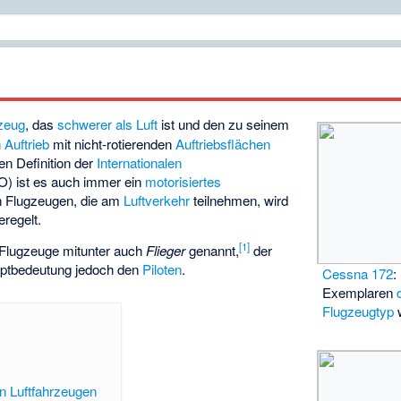
rzeug
, das
schwerer als Luft
ist und den zu seinem
Auftrieb
mit nicht-rotierenden
Auftriebsflächen
en Definition der
Internationalen
) ist es auch immer ein
motorisiertes
on Flugzeugen, die am
Luftverkehr
teilnehmen, wird
regelt.
[
1
]
Flugzeuge mitunter auch
Flieger
genannt,
der
uptbedeutung jedoch den
Piloten
.
Cessna 172
:
Exemplaren
Flugzeugtyp
w
n Luftfahrzeugen