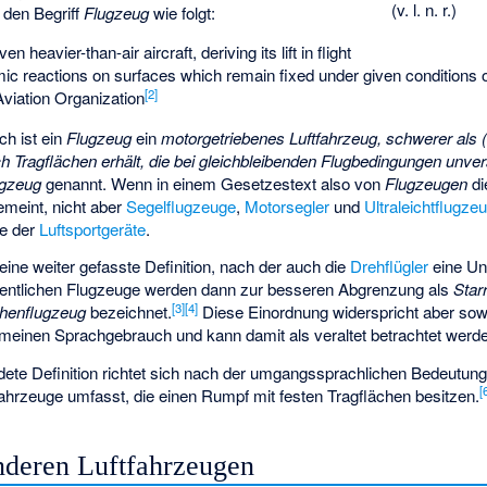
(v. l. n. r.)
t den Begriff
Flugzeug
wie folgt:
en heavier-than-air aircraft, deriving its lift in flight
ic reactions on surfaces which remain fixed under given conditions of
[
2
]
 Aviation Organization
ch ist ein
Flugzeug
ein
motorgetriebenes Luftfahrzeug, schwerer als 
ch Tragflächen erhält, die bei gleichbleibenden Flugbedingungen unver
ugzeug
genannt. Wenn in einem Gesetzestext also von
Flugzeugen
di
meint, nicht aber
Segelflugzeuge
,
Motorsegler
und
Ultraleichtflugze
se der
Luftsportgeräte
.
ne weiter gefasste Definition, nach der auch die
Drehflügler
eine Un
igentlichen Flugzeuge werden dann zur besseren Abgrenzung als
Starr
[
3
]
[
4
]
chenflugzeug
bezeichnet.
Diese Einordnung widerspricht aber sowo
emeinen Sprachgebrauch und kann damit als veraltet betrachtet werd
dete Definition richtet sich nach der umgangssprachlichen Bedeutung
[
tfahrzeuge umfasst, die einen Rumpf mit festen Tragflächen besitzen.
deren Luftfahrzeugen