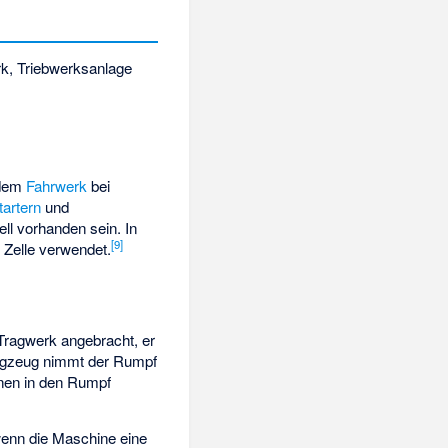
erk, Triebwerksanlage
dem
Fahrwerk
bei
tartern
und
ll vorhanden sein. In
[
9
]
 Zelle verwendet.
 Tragwerk angebracht, er
lugzeug nimmt der Rumpf
nnen in den Rumpf
wenn die Maschine eine