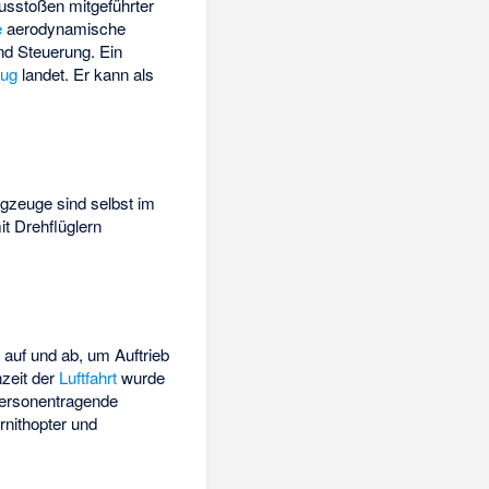
usstoßen mitgeführter
e
aerodynamische
nd Steuerung. Ein
lug
landet. Er kann als
ugzeuge sind selbst im
it Drehflüglern
 auf und ab, um Auftrieb
zeit der
Luftfahrt
wurde
personentragende
rnithopter und