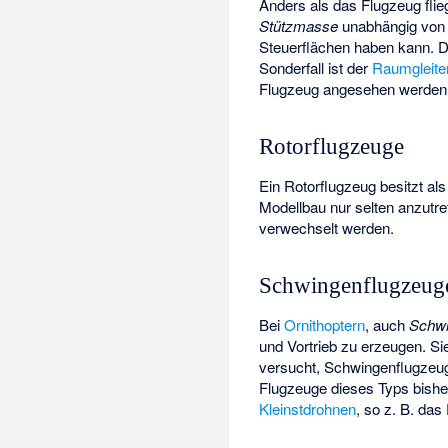
Anders als das Flugzeug flie
Stützmasse
unabhängig von 
Steuerflächen haben kann. Di
Sonderfall ist der
Raumgleite
Flugzeug angesehen werden
Rotorflugzeuge
Ein
Rotorflugzeug
besitzt al
Modellbau nur selten anzutre
verwechselt werden.
Schwingenflugzeug
Bei
Ornithoptern
, auch
Schwi
und Vortrieb zu erzeugen. Si
versucht, Schwingenflugzeug
Flugzeuge dieses Typs bisher
Kleinstdrohnen
, so z. B. das