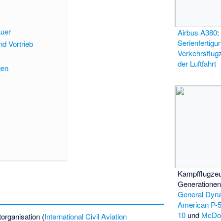
uer
Airbus A380
:
Serienfertigu
nd Vortrieb
Verkehrsflug
der Luftfahrt
gen
Kampfflugzeu
Generationen
General Dyn
American P-
10
und
McDon
rtorganisation (
International Civil Aviation