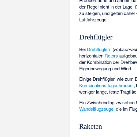
Erdoberfläche und ähneln dam
der Regel nicht in der Lage,
zu steigen, und gelten daher
Luftfahrzeuge.
Drehflügler
Bei
Drehflüglern
(
Hubschrau
horizontalen
Rotors
aufgebaut
der Kombination der Drehbe
Eigenbewegung und Wind.
Einige Drehflügler, wie zum B
Kombinationsflugschrauber
,
weniger lange, feste Tragfläc
Ein Zwischending zwischen St
Wandelflugzeuge
, die im Fl
Raketen