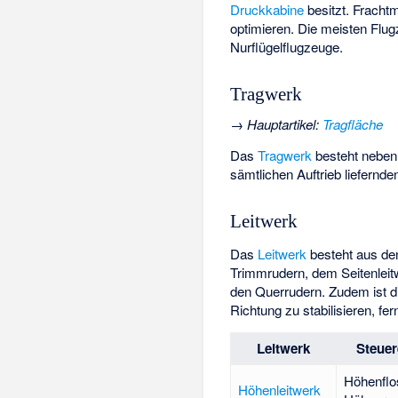
Druckkabine
besitzt. Fracht
optimieren. Die meisten Flu
Nurflügelflugzeuge
.
Tragwerk
→
Hauptartikel
:
Tragfläche
Das
Tragwerk
besteht neben
sämtlichen Auftrieb liefern
Leitwerk
Das
Leitwerk
besteht aus de
Trimmrudern, dem Seitenleit
den Querrudern. Zudem ist d
Richtung zu stabilisieren, f
Leitwerk
Steue
Höhenflo
Höhenleitwerk