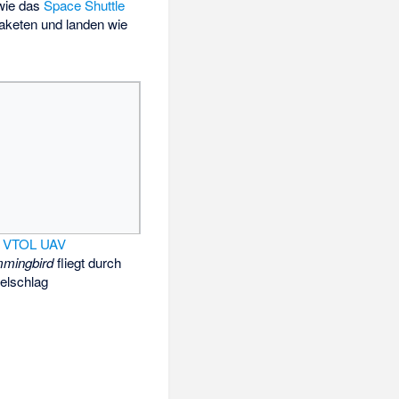
wie das
Space Shuttle
Raketen und landen wie
s
VTOL UAV
mingbird
fliegt durch
elschlag