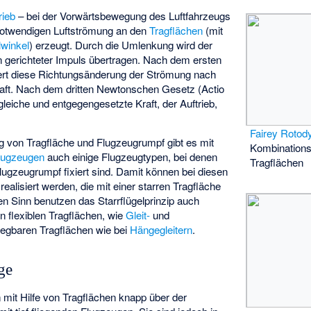
rieb
– bei der Vorwärtsbewegung des Luftfahrzeugs
notwendigen Luftströmung an den
Tragflächen
(mit
lwinkel
) erzeugt. Durch die Umlenkung wird der
n gerichteter Impuls übertragen. Nach dem ersten
ert diese Richtungsänderung der Strömung nach
Kraft. Nach dem dritten Newtonschen Gesetz (
Actio
 gleiche und entgegengesetzte Kraft, der Auftrieb,
Fairey Rotod
g von Tragfläche und Flugzeugrumpf gibt es mit
Kombinations
lugzeugen
auch einige Flugzeugtypen, bei denen
Tragflächen
Flugzeugrumpf fixiert sind. Damit können bei diesen
alisiert werden, die mit einer starren Tragfläche
ren Sinn benutzen das Starrflügelprinzip auch
 flexiblen Tragflächen, wie
Gleit-
und
rlegbaren Tragflächen wie bei
Hängegleitern
.
ge
n mit Hilfe von Tragflächen knapp über der