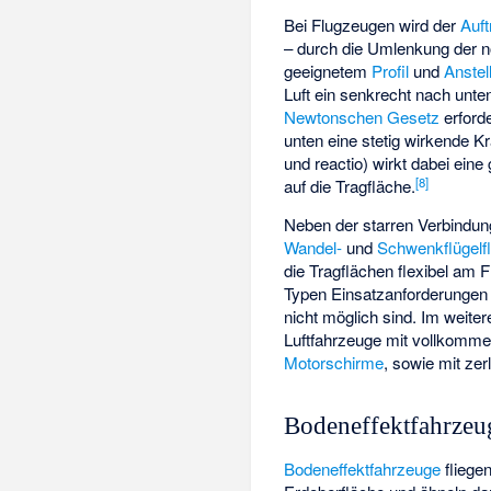
Bei Flugzeugen wird der
Auft
– durch die Umlenkung der 
geeignetem
Profil
und
Anstel
Luft ein senkrecht nach unte
Newtonschen Gesetz
erford
unten eine stetig wirkende 
und reactio
) wirkt dabei eine
[
8
]
auf die Tragfläche.
Neben der starren Verbindun
Wandel-
und
Schwenkflügelf
die Tragflächen flexibel am 
Typen Einsatzanforderungen re
nicht möglich sind. Im weite
Luftfahrzeuge mit vollkommen
Motorschirme
, sowie mit ze
Bodeneffektfahrzeu
Bodeneffektfahrzeuge
fliege