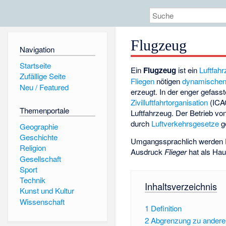
Flugzeug
Navigation
Startseite
Ein
Flugzeug
ist ein
Luftfah
Zufällige Seite
Fliegen
nötigen
dynamischen 
Neu / Featured
erzeugt. In der enger gefasst
Zivilluftfahrtorganisation
(ICAO
Themenportale
Luftfahrzeug. Der Betrieb v
durch
Luftverkehrsgesetze
ge
Geographie
Geschichte
Umgangssprachlich werden 
Religion
Ausdruck
Flieger
hat als Ha
Gesellschaft
Sport
Technik
Inhaltsverzeichnis
Kunst und Kultur
Wissenschaft
1
Definition
2
Abgrenzung zu andere