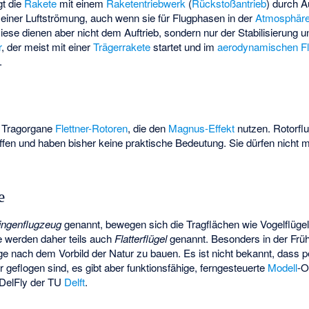
gt die
Rakete
mit einem
Raketentriebwerk
(
Rückstoßantrieb
) durch A
einer Luftströmung, auch wenn sie für Flugphasen in der
Atmosphär
ese dienen aber nicht dem Auftrieb, sondern nur der Stabilisierung u
r
, der meist mit einer
Trägerrakete
startet und im
aerodynamischen F
.
s Tragorgane
Flettner-Rotoren
, die den
Magnus-Effekt
nutzen. Rotorfl
ffen und haben bisher keine praktische Bedeutung. Sie dürfen nicht m
e
ngenflugzeug
genannt, bewegen sich die Tragflächen wie Vogelflügel
e werden daher teils auch
Flatterflügel
genannt. Besonders in der Früh
e nach dem Vorbild der Natur zu bauen. Es ist nicht bekannt, dass 
 geflogen sind, es gibt aber funktionsfähige, ferngesteuerte
Modell
-O
DelFly
der TU
Delft
.