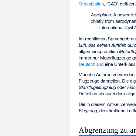
Organization
, ICAO) definier
Aeroplane
. A power-driv
chiefly from aerodynam
–
International Civil
Im rechtlichen Sprachgebrau
Luft, das seinen Auftrieb dur
allgemeinsprachlich
Motorfl
immer nur Motorflugzeuge ge
Deutschland
eine Unterklas
Manche Autoren verwenden ei
Flugzeuge darstellen. Die e
Starrflügelflugzeug
oder
Flä
Definition als auch dem allg
Die in diesem Artikel verwen
Flugzeug
, die sämtliche Luf
Abgrenzung zu an