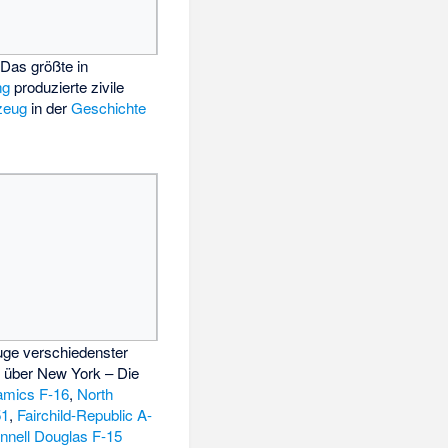
 Das größte in
ng
produzierte zivile
zeug
in der
Geschichte
ge verschiedenster
 über New York – Die
amics F-16
,
North
51
,
Fairchild-Republic A-
nell Douglas F-15