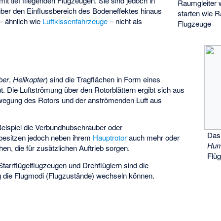
it tief fliegenden Flugzeugen. Sie sind jedoch in
Raumgleiter 
 über den Einflussbereich des Bodeneffektes hinaus
starten wie 
 – ähnlich wie
Luftkissenfahrzeuge
– nicht als
Flugzeuge
ber
,
Helikopter
) sind die Tragflächen in Form eines
. Die Luftströmung über den Rotorblättern ergibt sich aus
wegung des Rotors und der anströmenden Luft aus
eispiel die
Verbundhubschrauber
oder
Da
 besitzen jedoch neben ihrem
Hauptrotor
auch mehr oder
Hum
hen, die für zusätzlichen Auftrieb sorgen.
Flüg
arrflügelflugzeugen und Drehflüglern sind die
ug die Flugmodi (Flugzustände) wechseln können.