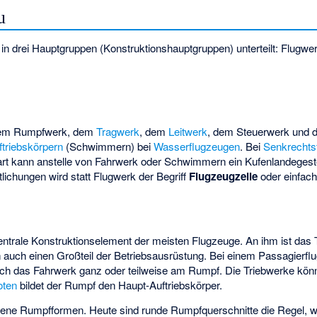
u
ug in drei Hauptgruppen (Konstruktionshauptgruppen) unterteilt: Flugw
 dem Rumpfwerk, dem
Tragwerk
, dem
Leitwerk
, dem
Steuerwerk
und 
ftriebskörpern
(Schwimmern) bei
Wasserflugzeugen
. Bei
Senkrechts
art kann anstelle von Fahrwerk oder Schwimmern ein Kufenlandegeste
ntlichungen wird statt Flugwerk der Begriff
Flugzeugzelle
oder einfach
entrale Konstruktionselement der meisten Flugzeuge. An ihm ist das
n auch einen Großteil der Betriebsausrüstung. Bei einem Passagierf
 auch das Fahrwerk ganz oder teilweise am Rumpf. Die Triebwerke kö
oten
bildet der Rumpf den Haupt-Auftriebskörper.
dene Rumpfformen. Heute sind runde Rumpfquerschnitte die Regel, 