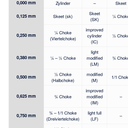
0,000 mm
Zylinder
–
Skeet
Skeet
0,125 mm
Skeet (sk)
¼ Chok
(SK)
improved
¼ Choke
0,250 mm
cylinder
½ Chok
(Viertelchoke)
(IC)
light
0,380 mm
¼ – ½ Choke
modified
¾ Chok
(LM)
½ Choke
modified
0,500 mm
1/1 Cho
(Halbchoke)
(M)
improved
0,625 mm
¾ Choke
modified
–
(IM)
¾ – 1/1 Choke
light full
0,750 mm
–
(Dreiviertelchoke)
(LF)