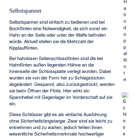
H
a
Selbstspanner
h
n
Selbstspanner sind einfach zu bedienen und bei
d
Bockflinten eine Notwendigkeit, da sich sonst ein
o
Hahn an der Seite oder unter der Waffe befinden
p
würde. Aktuell stellen sie die Mehrzahl der
p
Kipplaufflinten.
el
Bei hahnlosen Seitenschlossflinten sind die bei
fli
Hahnflinten außen liegenden Hähne an die
n
Innenseite der Schlossplatte verlegt worden. Dabei
t
wurden sie von der Form her zu Schlagstücken
e
abgeändert. Gespannt, also zurückgedrückt, werden
sie beim Öffnen der Flinte. Hier wirkt ein
Spannhebel mit Gegenlager im Vorderschaft auf sie
S
ein.
c
hl
Diese Schlösser gibt es als einfache Ausführung
o
ohne
Sicherheitsfangstange
. Zwar sind sie leicht zu
s
entnehmen und zu warten, jedoch fehlen ihnen
s
wesentliche Sicherheitsmerkmale hochwertiger