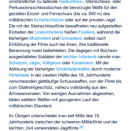
umständlicher zu ladende
Radschloss
-, Steinschloss- oder
Perkussionsschlossbüchse die bevorzugte Waffe für den
gezielten Einzel- und Fernschuss (bis ca. 650 m) des
militärischen
Scharfschützen
oder auf der privaten Jagd.
Die mit der Steinschlossflinte bewaffneten neu aufgestellten
Einheiten der
Linieninfanterie
hießen
Füsiliere
, während die
bisherigen
Musketiere
und
Grenadiere
, selbst nach
Einführung der Flinte auch bei ihnen, ihre traditionelle
Benennung meist beibehielten. Die dagegen mit Büchsen
ausgestatteten Soldaten der
leichten Infanterie
nannte man
Schützen
,
Jäger
,
Voltigeure
oder
Karabiniers
. Mit der
Ablösung der bisherigen
Vorderladerwaffen
durch moderne
Hinterlader
in der zweiten Hälfte des 19. Jahrhunderts
verschwanden glattläufige Schusswaffen, von der Flinte bis
zum Glattrohrgeschütz, nahezu vollständig aus den
Armeearsenalen. Von wenigen Ausnahmen abgesehen,
bilden seitdem Waffen mit gezogenem Lauf den
militärischen Standard.
Im Übrigen unterscheidet man seit Mitte des 19.
Jahrhunderts zwischen der schweren Militärflinte und der
[
8
]
leichten, zivil verwendeten Jagdflinte.