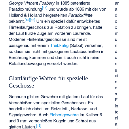
George Vincent Fosbery
in 1885 patentierte
ar
[
14
]
Paradoxmündung
und wurde ab 1886 mit der von
a
Holland & Holland hergestellten
Paradoxflinte
d
[
15
]
[
16
]
bekannt.
Um ein speziell dafür entwickeltes
o
Flintenlaufgeschoss zur Rotation zu bringen, hatte
x
der Lauf kurze Züge am vorderen Laufende.
m
Moderne Flintenlaufgeschosse sind meist
ü
passgenau mit einem
Treibkäfig
(Sabot) versehen,
n
so dass sie nicht mit gezogenen Laufabschnitten in
d
Berührung kommen und damit auch nicht in eine
u
Rotationsbewegung versetzt werden.
n
g
ei
Glattläufige Waffen für spezielle
n
Geschosse
e
s
Genauso gibt es Gewehre mit glattem Lauf für das
Fl
Verschießen von speziellen Geschossen. Es
in
handelt sich dabei um Reizstoff-, Narkose- und
te
Signalgewehre. Auch
Flobertgewehre
im Kaliber 6
nl
und 9 mm verschießen Kugeln und Schrot aus
a
[
13
]
glatten Läufen.