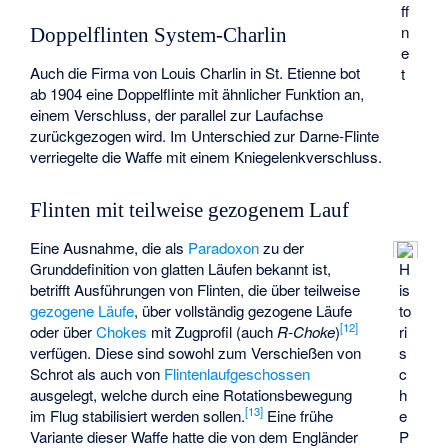
ff
n
Doppelflinten System-Charlin
e
Auch die Firma von Louis Charlin in St. Etienne bot
t
ab 1904 eine Doppelflinte mit ähnlicher Funktion an,
einem Verschluss, der parallel zur Laufachse
zurückgezogen wird. Im Unterschied zur Darne-Flinte
verriegelte die Waffe mit einem Kniegelenkverschluss.
Flinten mit teilweise gezogenem Lauf
Eine Ausnahme, die als
Paradoxon
zu der
Grunddefinition von glatten Läufen bekannt ist,
H
betrifft Ausführungen von Flinten, die über teilweise
is
gezogene Läufe
, über vollständig gezogene Läufe
to
[
12
]
oder über
Chokes
mit
Zugprofil
(auch
R-Choke
)
ri
verfügen. Diese sind sowohl zum Verschießen von
s
Schrot als auch von
Flintenlaufgeschossen
c
ausgelegt, welche durch eine Rotationsbewegung
h
[
13
]
im Flug stabilisiert werden sollen.
Eine frühe
e
Variante dieser Waffe hatte die von dem Engländer
P