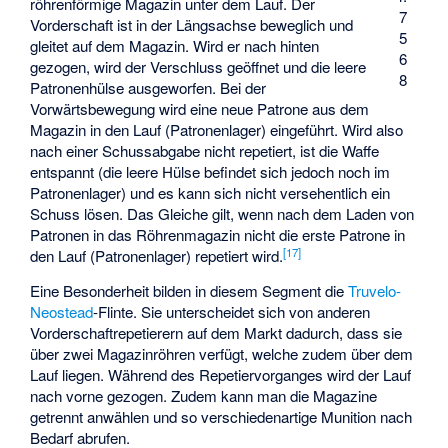
röhrenförmige Magazin unter dem Lauf. Der
7
Vorderschaft ist in der Längsachse beweglich und
5
gleitet auf dem Magazin. Wird er nach hinten
6
gezogen, wird der Verschluss geöffnet und die leere
8
Patronenhülse ausgeworfen. Bei der
Vorwärtsbewegung wird eine neue Patrone aus dem
Magazin in den Lauf (Patronenlager) eingeführt. Wird also
nach einer Schussabgabe nicht repetiert, ist die Waffe
entspannt (die leere Hülse befindet sich jedoch noch im
Patronenlager) und es kann sich nicht versehentlich ein
Schuss lösen. Das Gleiche gilt, wenn nach dem Laden von
Patronen in das Röhrenmagazin nicht die erste Patrone in
[
17
]
den Lauf (Patronenlager) repetiert wird.
Eine Besonderheit bilden in diesem Segment die
Truvelo-
Neostead
-Flinte. Sie unterscheidet sich von anderen
Vorderschaftrepetierern auf dem Markt dadurch, dass sie
über zwei Magazinröhren verfügt, welche zudem über dem
Lauf liegen. Während des Repetiervorganges wird der Lauf
nach vorne gezogen. Zudem kann man die Magazine
getrennt anwählen und so verschiedenartige Munition nach
Bedarf abrufen.