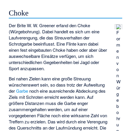
Choke
Der Brite W. W. Greener erfand den Choke
(Würgebohrung). Dabei handelt es sich um eine
F
Laufverengung, die das Streuverhalten der
or
Schrotgarbe beeinflusst. Eine Flinte kann dabei
m
einen fest eingebauten Choke haben oder aber über
e
auswechselbare Einsätze verfügen, um sich
n
unterschiedlichen Gegebenheiten bei Jagd oder
v
Sport anzupassen.
o
n
Bei nahen Zielen kann eine große Streuung
W
wünschenswert sein, so dass trotz der Aufweitung
ür
der
Garbe
noch eine ausreichende Abdeckung des
g
Ziels mit Schroten erreicht werden kann. Auf
e
größere Distanzen muss die Garbe enger
b
zusammengehalten werden, um auf einer
o
vorgegebenen Fläche noch eine wirksame Zahl von
hr
Treffern zu erzielen. Das wird durch eine Verengung
u
des Querschnitts an der Laufmündung erreicht. Die
n