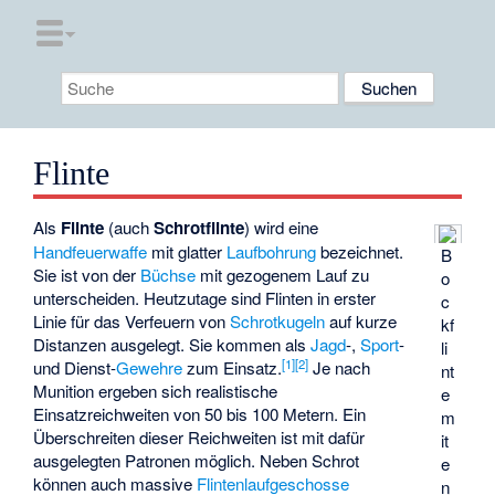
Flinte
Als
Flinte
(auch
Schrotflinte
) wird eine
Handfeuerwaffe
mit glatter
Laufbohrung
bezeichnet.
B
Sie ist von der
Büchse
mit gezogenem Lauf zu
o
unterscheiden. Heutzutage sind Flinten in erster
c
Linie für das Verfeuern von
Schrotkugeln
auf kurze
kf
Distanzen ausgelegt. Sie kommen als
Jagd
-,
Sport
-
li
[
1
]
[
2
]
und Dienst-
Gewehre
zum Einsatz.
Je nach
nt
Munition ergeben sich realistische
e
Einsatzreichweiten von 50 bis 100 Metern. Ein
m
Überschreiten dieser Reichweiten ist mit dafür
it
ausgelegten Patronen möglich. Neben Schrot
e
können auch massive
Flintenlaufgeschosse
n