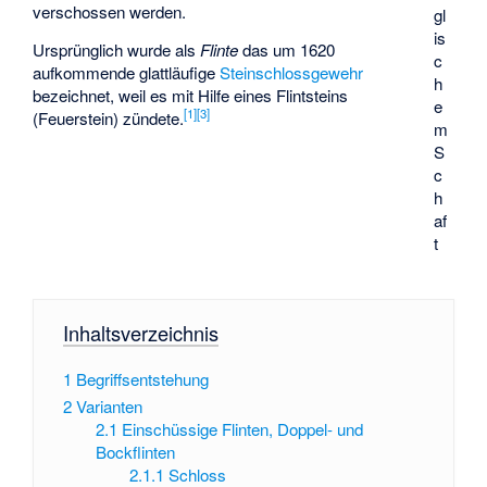
verschossen werden.
gl
is
Ursprünglich wurde als
Flinte
das um 1620
c
aufkommende glattläufige
Steinschlossgewehr
h
bezeichnet, weil es mit Hilfe eines
Flintsteins
e
[
1
]
[
3
]
(Feuerstein) zündete.
m
S
c
h
af
t
Inhaltsverzeichnis
1
Begriffsentstehung
2
Varianten
2.1
Einschüssige Flinten, Doppel- und
Bockflinten
2.1.1
Schloss