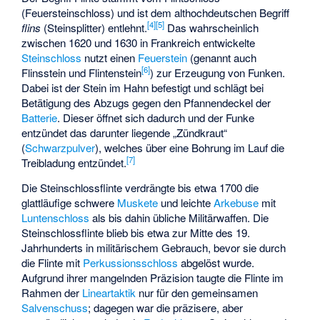
(Feuersteinschloss) und ist dem althochdeutschen Begriff
[
4
]
[
5
]
flins
(Steinsplitter) entlehnt.
Das wahrscheinlich
zwischen 1620 und 1630 in Frankreich entwickelte
Steinschloss
nutzt einen
Feuerstein
(genannt auch
[
6
]
Flinsstein und Flintenstein
) zur Erzeugung von Funken.
Dabei ist der Stein im Hahn befestigt und schlägt bei
Betätigung des Abzugs gegen den Pfannendeckel der
Batterie
. Dieser öffnet sich dadurch und der Funke
entzündet das darunter liegende „Zündkraut“
(
Schwarzpulver
), welches über eine Bohrung im Lauf die
[
7
]
Treibladung entzündet.
Die Steinschlossflinte verdrängte bis etwa 1700 die
glattläufige schwere
Muskete
und leichte
Arkebuse
mit
Luntenschloss
als bis dahin übliche Militärwaffen. Die
Steinschlossflinte blieb bis etwa zur Mitte des 19.
Jahrhunderts in militärischem Gebrauch, bevor sie durch
die Flinte mit
Perkussionsschloss
abgelöst wurde.
Aufgrund ihrer mangelnden Präzision taugte die Flinte im
Rahmen der
Lineartaktik
nur für den gemeinsamen
Salvenschuss
; dagegen war die präzisere, aber