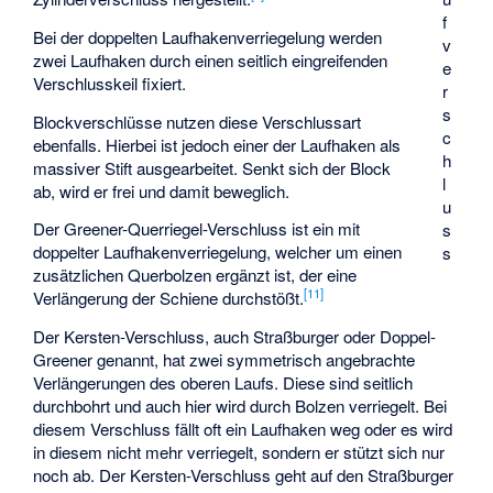
f
Bei der doppelten Laufhakenverriegelung werden
v
zwei Laufhaken durch einen seitlich eingreifenden
e
Verschlusskeil fixiert.
r
s
Blockverschlüsse nutzen diese Verschlussart
c
ebenfalls. Hierbei ist jedoch einer der Laufhaken als
h
massiver Stift ausgearbeitet. Senkt sich der Block
l
ab, wird er frei und damit beweglich.
u
Der Greener-Querriegel-Verschluss ist ein mit
s
doppelter Laufhakenverriegelung, welcher um einen
s
zusätzlichen Querbolzen ergänzt ist, der eine
[
11
]
Verlängerung der Schiene durchstößt.
Der Kersten-Verschluss, auch Straßburger oder Doppel-
Greener genannt, hat zwei symmetrisch angebrachte
Verlängerungen des oberen Laufs. Diese sind seitlich
durchbohrt und auch hier wird durch Bolzen verriegelt. Bei
diesem Verschluss fällt oft ein Laufhaken weg oder es wird
in diesem nicht mehr verriegelt, sondern er stützt sich nur
noch ab. Der Kersten-Verschluss geht auf den Straßburger