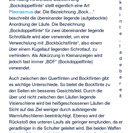
k
„Bockdoppelflinte“ stellt eigentlich eine Art
fl
Pleonasmus
dar. Die Bezeichnung „Bock…“
i
beschreibt die übereinander liegende (aufgebockte)
n
Anordnung der Läufe. Die Bezeichnung
t
„Bockdoppelflinte“ für zwei übereinander liegende
e
Schrotläufe wird aber verwendet, um eine
,
Verwechslung mit „Bockbüchsflinte“, also einem
l
über einem Kugellauf liegenden Schrotlauf, zu
a
verhindern. Als Abkürzung in Kleinanzeigen wird
d
jedoch fast immer „BDF“ (Bockdoppelflinte)
e
verwendet.
b
e
Auch zwischen den Querflinten und Bockflinten gibt
r
es wichtige Unterschiede. So bietet die Bockflinte zu
e
den Seiten ein besseres Gesichtsfeld. Durch die
it
über und nicht zwischen den Läufen liegende
Visierschiene wird bei heißgeschossenen Läufen die
Sicht auf das Ziel weniger durch aufsteigende
Warmluftschlieren beeinträchtigt. Ebenso wird der
Rückstoß des unteren Laufs als geringer empfunden, da er
geradliniger in die Schulter geleitet wird. Bei beiden Waffen