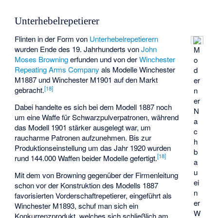
Unterhebelrepetierer
Flinten in der Form von
Unterhebelrepetierern
wurden Ende des 19. Jahrhunderts von
John
M
Moses Browning
erfunden und von der
Winchester
o
Repeating Arms Company
als Modelle Winchester
d
M1887 und Winchester M1901 auf den Markt
er
[
18
]
gebracht.
n
er
Dabei handelte es sich bei dem Modell 1887 noch
N
um eine Waffe für Schwarzpulverpatronen, während
a
das Modell 1901 stärker ausgelegt war, um
c
raucharme Patronen aufzunehmen. Bis zur
h
Produktionseinstellung um das Jahr 1920 wurden
b
[
18
]
rund 144.000 Waffen beider Modelle gefertigt.
a
u
Mit dem von Browning gegenüber der Firmenleitung
ei
schon vor der Konstruktion des Modells 1887
n
favorisierten Vorderschaftrepetierer, eingeführt als
er
Winchester M1893, schuf man sich ein
W
Konkurrenzprodukt, welches sich schließlich am