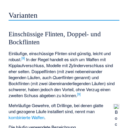
Varianten
Einschüssige Flinten, Doppel- und
Bockflinten
Einläufige, einschüssige Flinten sind günstig, leicht und
[
9
]
robust.
In der Regel handelt es sich um Waffen mit
Kipplaufverschluss, Modelle mit Zylinderverschluss sind
eher selten. Doppelflinten (mit zwei nebeneinander
liegenden Läufen, auch
Querflinten
genannt) und
Bockflinten (mit zwei übereinanderliegenden Läufen) sind
schwerer, haben jedoch den Vorteil, ohne Verzug einen
[
9
]
zweiten Schuss abgeben zu können.
Mehrläufige Gewehre, oft Drillinge, bei denen glatte
und gezogene Läufe installiert sind, nennt man
B
kombinierte Waffen
.
o
c
Die häufig verwendete Bezeichnung