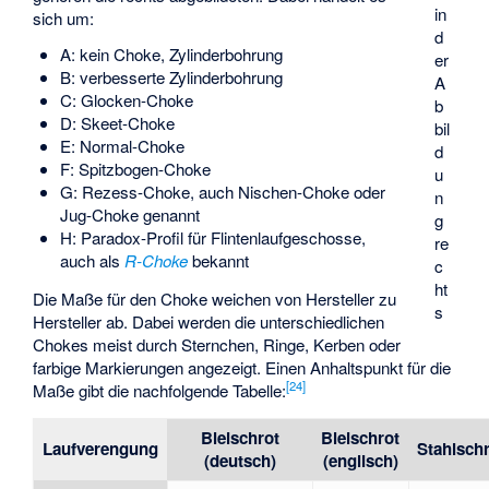
in
sich um:
d
A: kein Choke, Zylinderbohrung
er
B: verbesserte Zylinderbohrung
A
C: Glocken-Choke
b
D: Skeet-Choke
bil
E: Normal-Choke
d
F: Spitzbogen-Choke
u
G: Rezess-Choke, auch Nischen-Choke oder
n
Jug-Choke genannt
g
H: Paradox-Profil für Flintenlaufgeschosse,
re
auch als
R-Choke
bekannt
c
ht
Die Maße für den Choke weichen von Hersteller zu
s
Hersteller ab. Dabei werden die unterschiedlichen
Chokes meist durch Sternchen, Ringe, Kerben oder
farbige Markierungen angezeigt. Einen Anhaltspunkt für die
[
24
]
Maße gibt die nachfolgende Tabelle:
Bleischrot
Bleischrot
Laufverengung
Stahlsch
(deutsch)
(englisch)