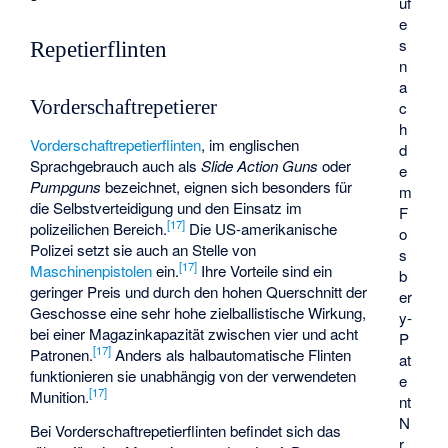
uf
e
s
Repetierflinten
n
a
Vorderschaftrepetierer
c
h
Vorderschaftrepetierflinten
, im englischen
d
Sprachgebrauch auch als
Slide Action Guns
oder
e
Pumpguns
bezeichnet, eignen sich besonders für
m
die Selbstverteidigung und den Einsatz im
F
[
17
]
polizeilichen Bereich.
Die US-amerikanische
o
Polizei setzt sie auch an Stelle von
s
[
17
]
Maschinenpistolen
ein.
Ihre Vorteile sind ein
b
geringer Preis und durch den hohen Querschnitt der
er
Geschosse eine sehr hohe zielballistische Wirkung,
y-
bei einer Magazinkapazität zwischen vier und acht
P
[
17
]
Patronen.
Anders als halbautomatische Flinten
at
funktionieren sie unabhängig von der verwendeten
e
[
17
]
Munition.
nt
N
Bei Vorderschaftrepetierflinten befindet sich das
r.