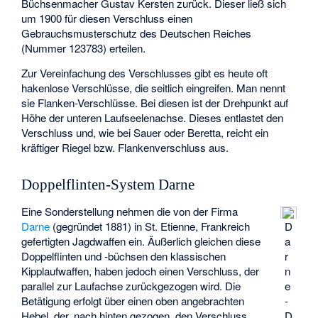
Büchsenmacher Gustav Kersten zurück. Dieser ließ sich
um 1900 für diesen Verschluss einen
Gebrauchsmusterschutz des Deutschen Reiches
(Nummer 123783) erteilen.
Zur Vereinfachung des Verschlusses gibt es heute oft
hakenlose Verschlüsse, die seitlich eingreifen. Man nennt
sie Flanken-Verschlüsse. Bei diesen ist der Drehpunkt auf
Höhe der unteren Laufseelenachse. Dieses entlastet den
Verschluss und, wie bei Sauer oder Beretta, reicht ein
kräftiger Riegel bzw. Flankenverschluss aus.
Doppelflinten-System Darne
Eine Sonderstellung nehmen die von der Firma
Darne
(gegründet 1881) in St. Etienne, Frankreich
D
gefertigten Jagdwaffen ein. Äußerlich gleichen diese
a
Doppelflinten und -büchsen den klassischen
r
Kipplaufwaffen, haben jedoch einen Verschluss, der
n
parallel zur Laufachse zurückgezogen wird. Die
e
Betätigung erfolgt über einen oben angebrachten
-
Hebel, der, nach hinten gezogen, den Verschluss
D