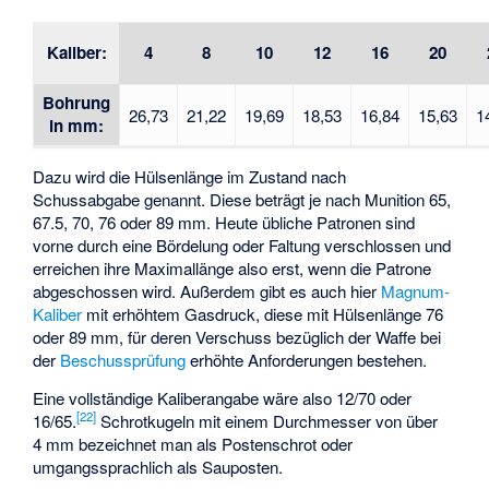
Kaliber:
4
8
10
12
16
20
Bohrung
26,73
21,22
19,69
18,53
16,84
15,63
1
in mm:
Dazu wird die Hülsenlänge im Zustand nach
Schussabgabe genannt. Diese beträgt je nach Munition 65,
67.5, 70, 76 oder 89 mm. Heute übliche Patronen sind
vorne durch eine Bördelung oder Faltung verschlossen und
erreichen ihre Maximallänge also erst, wenn die Patrone
abgeschossen wird. Außerdem gibt es auch hier
Magnum-
Kaliber
mit erhöhtem Gasdruck, diese mit Hülsenlänge 76
oder 89 mm, für deren Verschuss bezüglich der Waffe bei
der
Beschussprüfung
erhöhte Anforderungen bestehen.
Eine vollständige Kaliberangabe wäre also 12/70 oder
[
22
]
16/65.
Schrotkugeln mit einem Durchmesser von über
4 mm bezeichnet man als Postenschrot oder
umgangssprachlich als Sauposten.