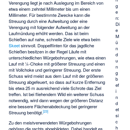
Verengung liegt je nach Auslegung im Bereich von
g
etwa einem zehntel Millimeter bis um einen
e
Millimeter. Für bestimmte Zwecke kann die
n:
Streuung durch eine Aufweitung oder eine
Di
Verengung mit folgender Aufweitung an der
e
Laufmündung erhöht werden. Das ist beim
M
Schießen auf nahe, schnelle Ziele wie etwa beim
ü
Skeet
sinnvoll. Doppelflinten für das jagdliche
n
Schießen besitzen in der Regel Läufe mit
d
unterschiedlichen Würgebohrungen, wie etwa einen
u
Lauf mit ¼-Choke mit größerer Streuung und einen
n
mit Vollchoke und geringerer Streuung. Der erste
g
Schuss wird meist aus dem Lauf mit der größeren
b
Streuung abgefeuert, so dass auf kurze Entfernung
ef
bis etwa 25 m ausreichend viele Schrote das Ziel
i
treffen. Ist bei fliehendem Wild ein weiterer Schuss
n
notwendig, wird dann wegen der größeren Distanz
d
eine bessere Flächenabdeckung bei geringerer
et
[
23
]
Streuung benötigt.
si
c
Zu den meistverwendeten Würgebohrungen
h
gehören die rechts abgebildeten. Dabei handelt es