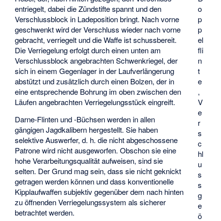
entriegelt, dabei die Zündstifte spannt und den
o
Verschlussblock in Ladeposition bringt. Nach vorne
p
geschwenkt wird der Verschluss wieder nach vorne
p
gebracht, verriegelt und die Waffe ist schussbereit.
el
Die Verriegelung erfolgt durch einen unten am
fli
Verschlussblock angebrachten Schwenkriegel, der
n
sich in einem Gegenlager in der Laufverlängerung
t
abstützt und zusätzlich durch einen Bolzen, der in
e
eine entsprechende Bohrung im oben zwischen den
,
Läufen angebrachten Verriegelungsstück eingreift.
V
e
Darne-Flinten und -Büchsen werden in allen
r
gängigen Jagdkalibern hergestellt. Sie haben
s
selektive Auswerfer, d. h. die nicht abgeschossene
c
Patrone wird nicht ausgeworfen. Obschon sie eine
hl
hohe Verarbeitungsqualität aufweisen, sind sie
u
selten. Der Grund mag sein, dass sie nicht geknickt
s
getragen werden können und dass konventionelle
s
Kipplaufwaffen subjektiv gegenüber dem nach hinten
g
zu öffnenden Verriegelungssystem als sicherer
e
betrachtet werden.
ö