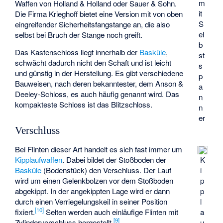
m
Waffen von Holland & Holland oder Sauer & Sohn.
it
Die Firma Krieghoff bietet eine Version mit von oben
S
eingreifender Sicherheitsfangstange an, die also
el
selbst bei Bruch der Stange noch greift.
b
Das Kastenschloss liegt innerhalb der
Basküle
,
st
schwächt dadurch nicht den Schaft und ist leicht
s
und günstig in der Herstellung. Es gibt verschiedene
p
Bauweisen, nach deren bekanntester, dem Anson &
a
Deeley-Schloss, es auch häufig genannt wird. Das
n
kompakteste Schloss ist das Blitzschloss.
n
er
Verschluss
Bei Flinten dieser Art handelt es sich fast immer um
Kipplaufwaffen
. Dabei bildet der Stoßboden der
K
Basküle
(Bodenstück) den Verschluss. Der Lauf
i
wird um einen Gelenkbolzen vor dem Stoßboden
p
abgekippt. In der angekippten Lage wird er dann
p
durch einen Verriegelungskeil in seiner Position
l
[
10
]
fixiert.
Selten werden auch einläufige Flinten mit
a
[
9
]
Zylinderverschluss hergestellt.
u