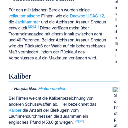
el
b
Für den militärischen Bereich wurden einige
s
vollautomatische
Flinten, wie die
Daewoo USAS-12
,
tl
die
Jackhammer
und die
Atchisson Assault Shotgun
a
[
20
]
[
21
]
entwickelt.
Diese verfügen meist über
d
Trommelmagazine mit einem Inhalt zwischen acht
e
und 40 Patronen. Bei der Atchisson Assault Shotgun
fli
wird der Rückstoß der Waffe auf ein beherrschbares
n
Maß vermindert, indem der Rücklauf des
t
Verschlusses auf ein Maximum verlängert wird.
e
Kaliber
→
Hauptartikel
:
Flintenmunition
S
Bei Flinten weicht die Kaliberbezeichnung von
c
anderen Schusswaffen ab. Hier bezeichnet das
hr
Kaliber
die Anzahl der Bleikugeln vom
ot
Laufinnendurchmesser, die zusammen ein
p
[
22
]
[
23
]
englisches Pfund (453,6 g) wiegen.
at