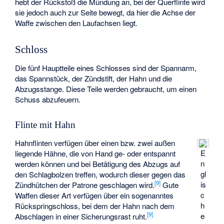
hebt der Rückstoß die Mündung an, bei der Querflinte wird
sie jedoch auch zur Seite bewegt, da hier die Achse der
Waffe zwischen den Laufachsen liegt.
Schloss
Die fünf Hauptteile eines Schlosses sind der Spannarm,
das Spannstück, der Zündstift, der Hahn und die
Abzugsstange. Diese Teile werden gebraucht, um einen
Schuss abzufeuern.
Flinte mit Hahn
Hahnflinten verfügen über einen bzw. zwei außen
E
liegende Hähne, die von Hand ge- oder entspannt
n
werden können und bei Betätigung des Abzugs auf
gl
den Schlagbolzen treffen, wodurch dieser gegen das
[
9
]
is
Zündhütchen der Patrone geschlagen wird.
Gute
c
Waffen dieser Art verfügen über ein sogenanntes
h
Rückspringschloss, bei dem der Hahn nach dem
[
9
]
e
Abschlagen in einer Sicherungsrast ruht.