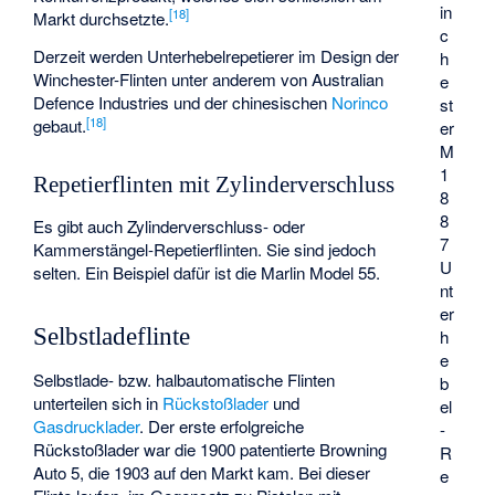
in
[
18
]
Markt durchsetzte.
c
Derzeit werden Unterhebelrepetierer im Design der
h
Winchester-Flinten unter anderem von Australian
e
Defence Industries und der chinesischen
Norinco
st
[
18
]
gebaut.
er
M
1
Repetierflinten mit Zylinderverschluss
8
8
Es gibt auch Zylinderverschluss- oder
7
Kammerstängel-Repetierflinten. Sie sind jedoch
U
selten. Ein Beispiel dafür ist die
Marlin Model 55
.
nt
er
Selbstladeflinte
h
e
Selbstlade- bzw. halbautomatische Flinten
b
unterteilen sich in
Rückstoßlader
und
el
Gasdrucklader
. Der erste erfolgreiche
-
Rückstoßlader war die 1900 patentierte
Browning
R
Auto 5
, die 1903 auf den Markt kam. Bei dieser
e