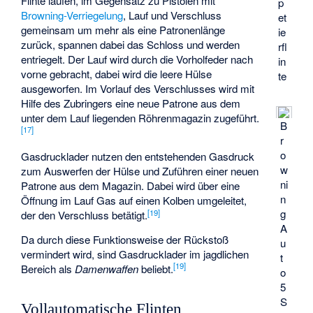
Flinte laufen, im Gegensatz zu Pistolen mit
p
Browning-Verriegelung
, Lauf und Verschluss
et
gemeinsam um mehr als eine Patronenlänge
ie
zurück, spannen dabei das Schloss und werden
rfl
entriegelt. Der Lauf wird durch die Vorholfeder nach
in
vorne gebracht, dabei wird die leere Hülse
te
ausgeworfen. Im Vorlauf des Verschlusses wird mit
Hilfe des Zubringers eine neue Patrone aus dem
unter dem Lauf liegenden Röhrenmagazin zugeführt.
B
[
17
]
r
o
Gasdrucklader nutzen den entstehenden Gasdruck
w
zum Auswerfen der Hülse und Zuführen einer neuen
ni
Patrone aus dem Magazin. Dabei wird über eine
n
Öffnung im Lauf Gas auf einen Kolben umgeleitet,
g
[
19
]
der den Verschluss betätigt.
A
Da durch diese Funktionsweise der Rückstoß
u
vermindert wird, sind Gasdrucklader im jagdlichen
t
[
19
]
Bereich als
Damenwaffen
beliebt.
o
5
S
Vollautomatische Flinten