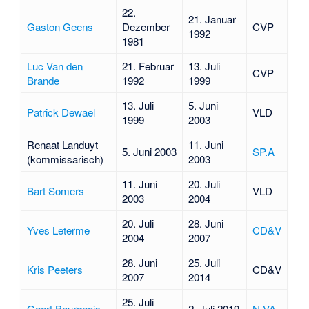
22.
21. Januar
Gaston Geens
Dezember
CVP
1992
1981
Luc Van den
21. Februar
13. Juli
CVP
Brande
1992
1999
13. Juli
5. Juni
Patrick Dewael
VLD
1999
2003
Renaat Landuyt
11. Juni
5. Juni 2003
SP.A
(kommissarisch)
2003
11. Juni
20. Juli
Bart Somers
VLD
2003
2004
20. Juli
28. Juni
Yves Leterme
CD&V
2004
2007
28. Juni
25. Juli
Kris Peeters
CD&V
2007
2014
25. Juli
Geert Bourgeois
2. Juli 2019
N-VA