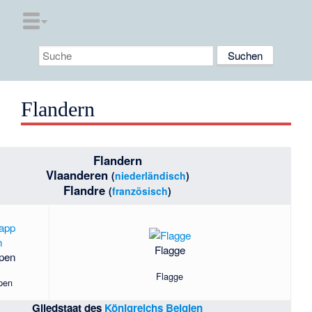
Flandern
Flandern
Vlaanderen
(
niederländisch
)
Flandre
(
französisch
)
Flagge
pen
Flagge
pen
Gliedstaat des
Königreichs Belgien