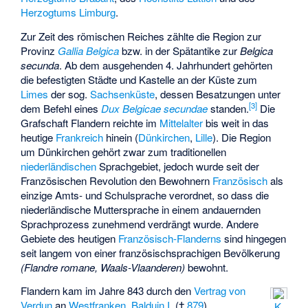
Herzogtums Limburg
.
Zur Zeit des römischen Reiches zählte die Region zur
Provinz
Gallia Belgica
bzw. in der Spätantike zur
Belgica
secunda
. Ab dem ausgehenden 4. Jahrhundert gehörten
die befestigten Städte und Kastelle an der Küste zum
Limes
der sog.
Sachsenküste
, dessen Besatzungen unter
[
3
]
dem Befehl eines
Dux Belgicae secundae
standen.
Die
Grafschaft Flandern reichte im
Mittelalter
bis weit in das
heutige
Frankreich
hinein (
Dünkirchen
,
Lille
). Die Region
um Dünkirchen gehört zwar zum traditionellen
niederländischen
Sprachgebiet, jedoch wurde seit der
Französischen Revolution den Bewohnern
Französisch
als
einzige Amts- und Schulsprache verordnet, so dass die
niederländische Muttersprache in einem andauernden
Sprachprozess zunehmend verdrängt wurde. Andere
Gebiete des heutigen
Französisch-Flanderns
sind hingegen
seit langem von einer französischsprachigen Bevölkerung
(Flandre romane, Waals-Vlaanderen)
bewohnt.
Flandern kam im Jahre 843 durch den
Vertrag von
Verdun
an
Westfranken
.
Balduin I.
(†
879
),
K