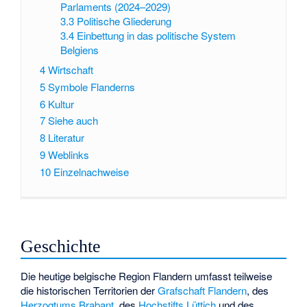
Parlaments (2024–2029)
3.3
Politische Gliederung
3.4
Einbettung in das politische System
Belgiens
4
Wirtschaft
5
Symbole Flanderns
6
Kultur
7
Siehe auch
8
Literatur
9
Weblinks
10
Einzelnachweise
Geschichte
Die heutige belgische Region Flandern umfasst teilweise
die historischen Territorien der
Grafschaft Flandern
, des
Herzogtums Brabant
, des
Hochstifts Lüttich
und des