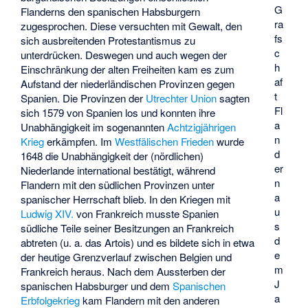
G
Flanderns den spanischen Habsburgern
ra
zugesprochen. Diese versuchten mit Gewalt, den
fs
sich ausbreitenden Protestantismus zu
c
unterdrücken. Deswegen und auch wegen der
h
Einschränkung der alten Freiheiten kam es zum
af
Aufstand der niederländischen Provinzen gegen
t
Spanien. Die Provinzen der
Utrechter Union
sagten
Fl
sich 1579 von Spanien los und konnten ihre
a
Unabhängigkeit im sogenannten
Achtzigjährigen
n
Krieg
erkämpfen. Im
Westfälischen Frieden
wurde
d
1648 die Unabhängigkeit der (nördlichen)
er
Niederlande international bestätigt, während
n
Flandern mit den südlichen Provinzen unter
a
spanischer Herrschaft blieb. In den Kriegen mit
u
Ludwig XIV.
von Frankreich musste Spanien
s
südliche Teile seiner Besitzungen an Frankreich
d
abtreten (u. a. das Artois) und es bildete sich in etwa
e
der heutige Grenzverlauf zwischen Belgien und
m
Frankreich heraus. Nach dem Aussterben der
J
spanischen Habsburger und dem
Spanischen
a
Erbfolgekrieg
kam Flandern mit den anderen