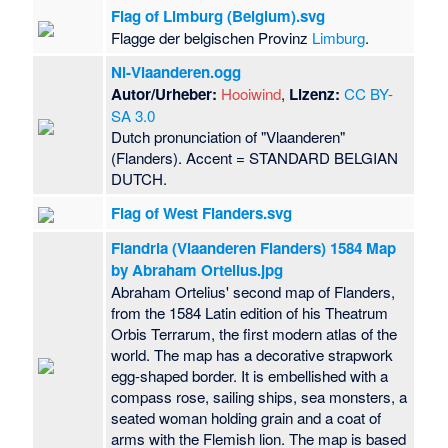
Flag of Limburg (Belgium).svg
Flagge der belgischen Provinz
Limburg
.
Nl-Vlaanderen.ogg
Autor/Urheber:
Hooiwind
,
Lizenz:
CC BY-
SA 3.0
Dutch pronunciation of "Vlaanderen"
(Flanders). Accent = STANDARD BELGIAN
DUTCH.
Flag of West Flanders.svg
Flandria (Vlaanderen Flanders) 1584 Map
by Abraham Ortelius.jpg
Abraham Ortelius' second map of Flanders,
from the 1584 Latin edition of his Theatrum
Orbis Terrarum, the first modern atlas of the
world. The map has a decorative strapwork
egg-shaped border. It is embellished with a
compass rose, sailing ships, sea monsters, a
seated woman holding grain and a coat of
arms with the Flemish lion. The map is based