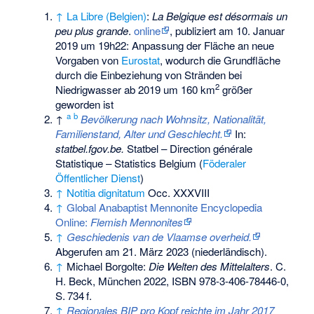
↑
La Libre (Belgien)
:
La Belgique est désormais un
peu plus grande
.
online
, publiziert am 10. Januar
2019 um 19h22: Anpassung der Fläche an neue
Vorgaben von
Eurostat
, wodurch die Grundfläche
durch die Einbeziehung von Stränden bei
2
Niedrigwasser ab 2019 um 160 km
größer
geworden ist
a
b
↑
Bevölkerung nach Wohnsitz, Nationalität,
Familienstand, Alter und Geschlecht.
In:
statbel.fgov.be.
Statbel – Direction générale
Statistique – Statistics Belgium (
Föderaler
Öffentlicher Dienst
)
↑
Notitia dignitatum
Occ. XXXVIII
↑
Global Anabaptist Mennonite Encyclopedia
Online:
Flemish Mennonites
↑
Geschiedenis van de Vlaamse overheid.
Abgerufen am 21. März 2023
(niederländisch).
↑
Michael Borgolte:
Die Welten des Mittelalters
. C.
H. Beck, München 2022,
ISBN 978-3-406-78446-0
,
S.
734
f
.
↑
Regionales BIP pro Kopf reichte im Jahr 2017