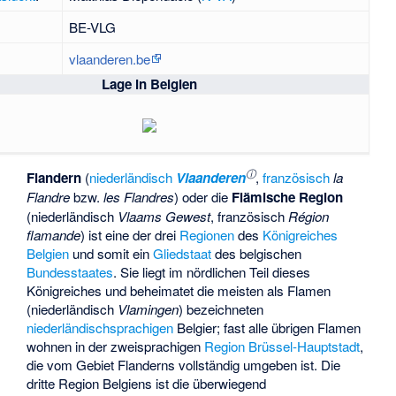
BE-VLG
vlaanderen.be
Lage in Belgien
ⓘ
Flandern
(
niederländisch
Vlaanderen
,
französisch
la
Flandre
bzw.
les Flandres
) oder die
Flämische Region
(niederländisch
Vlaams Gewest
, französisch
Région
flamande
) ist eine der drei
Regionen
des
Königreiches
Belgien
und somit ein
Gliedstaat
des belgischen
Bundesstaates
. Sie liegt im nördlichen Teil dieses
Königreiches und beheimatet die meisten als Flamen
(niederländisch
Vlamingen
) bezeichneten
niederländischsprachigen
Belgier; fast alle übrigen Flamen
wohnen in der zweisprachigen
Region Brüssel-Hauptstadt
,
die vom Gebiet Flanderns vollständig umgeben ist. Die
dritte Region Belgiens ist die überwiegend