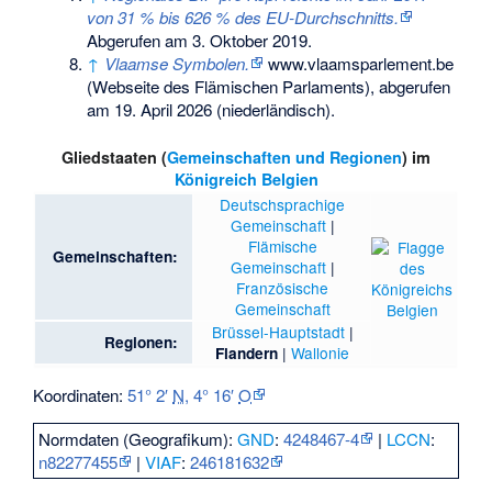
von 31 % bis 626 % des EU-Durchschnitts.
Abgerufen am 3. Oktober 2019
.
↑
Vlaamse Symbolen.
www.vlaamsparlement.be
(Webseite des Flämischen Parlaments),
abgerufen
am 19. April 2026
(niederländisch).
Gliedstaaten (
Gemeinschaften und Regionen
) im
Königreich Belgien
Deutschsprachige
Gemeinschaft
|
Flämische
Gemeinschaften:
Gemeinschaft
|
Französische
Gemeinschaft
Brüssel-Hauptstadt
|
Regionen:
|
Wallonie
Flandern
Koordinaten:
51° 2′
N
,
4° 16′
O
Normdaten (Geografikum):
GND
:
4248467-4
|
LCCN
:
n82277455
|
VIAF
:
246181632