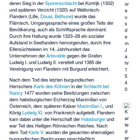
deren Sieg in der
Sporenschlacht
bei Kortrijk (1302)
or
und späteren Verzicht (1320) auf Wallonisch-
a
Flandern (Lille,
Douai
,
Béthune
) wurde das
u
Flämisch, Umgangssprache eines großen Teils der
s
Bevölkerung, auch als Schriftsprache dominant.
d
Durch ihre Haltung wurde 1323–28 ein sozialer
e
Aufstand in Seeflandern hervorgerufen, durch ihre
m
Eifersüchteleien im 14. Jahrhundert das
J
Unternehmen der
Artevelde
gegen die Grafen
a
Ludwig I. und Ludwig II. vereitelt und 1385 die
hr
Vereinigung von Flandern mit Burgund erleichtert.
1
5
Nach dem Tod des letzten burgundischen
4
Herrschers
Karls des Kühnen
in der
Schlacht bei
0
Nancy
1477 wurden seine Besitzungen zwischen
dem habsburgischen Erzherzog Maximilian von
Österreich, dem späteren Kaiser
Maximilian I.
, und
K
König
Ludwig XI.
von Frankreich aufgeteilt. Flandern
ar
kam dabei unter die Herrschaft der
Habsburger
und
te
war Teil des Heiligen Römischen Reiches. Nach
d
dem Tod
Karls V.
wurden die gesamten ehemaligen
er
burgundischen Besitzungen einschließlich