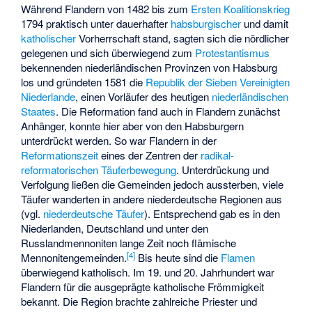
Während Flandern von 1482 bis zum
Ersten Koalitionskrieg
1794 praktisch unter dauerhafter
habsburgischer
und damit
katholischer
Vorherrschaft stand, sagten sich die nördlicher
gelegenen und sich überwiegend zum
Protestantismus
bekennenden niederländischen Provinzen von Habsburg
los und gründeten 1581 die
Republik der Sieben Vereinigten
Niederlande
, einen Vorläufer des heutigen
niederländischen
Staates
. Die Reformation fand auch in Flandern zunächst
Anhänger, konnte hier aber von den Habsburgern
unterdrückt werden. So war Flandern in der
Reformationszeit
eines der Zentren der
radikal-
reformatorischen
Täuferbewegung
. Unterdrückung und
Verfolgung ließen die Gemeinden jedoch aussterben, viele
Täufer wanderten in andere niederdeutsche Regionen aus
(vgl.
niederdeutsche Täufer
). Entsprechend gab es in den
Niederlanden, Deutschland und unter den
Russlandmennoniten lange Zeit noch flämische
[
4
]
Mennonitengemeinden.
Bis heute sind die
Flamen
überwiegend katholisch. Im 19. und 20. Jahrhundert war
Flandern für die ausgeprägte katholische Frömmigkeit
bekannt. Die Region brachte zahlreiche Priester und