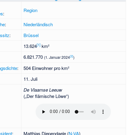
Region
es
:
che
:
Niederländisch
ssitz
:
Brüssel
[
1
]
13.624
km²
:
6.821.770
[
2
]
(1. Januar 2024
)
gsdichte
:
504 Einwohner pro km²
11. Juli
De Vlaamse Leeuw
(„Der flämische Löwe“)
äsident
:
Matthias Diependaele
(
N-VA
)