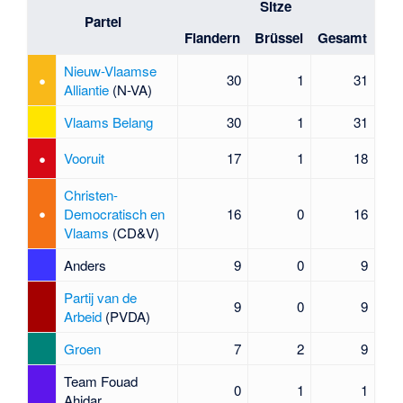
Sitze
Partei
Flandern
Brüssel
Gesamt
Nieuw-Vlaamse
•
30
1
31
Alliantie
(N-VA)
Vlaams Belang
30
1
31
•
Vooruit
17
1
18
Christen-
•
Democratisch en
16
0
16
Vlaams
(CD&V)
Anders
9
0
9
Partij van de
9
0
9
Arbeid
(PVDA)
Groen
7
2
9
Team Fouad
0
1
1
Ahidar