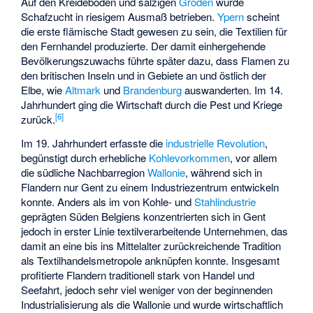
Auf den Kreideböden und salzigen
Groden
wurde
Schafzucht in riesigem Ausmaß betrieben.
Ypern
scheint
die erste flämische Stadt gewesen zu sein, die Textilien für
den Fernhandel produzierte. Der damit einhergehende
Bevölkerungszuwachs führte später dazu, dass Flamen zu
den britischen Inseln und in Gebiete an und östlich der
Elbe, wie
Altmark
und
Brandenburg
auswanderten. Im 14.
Jahrhundert ging die Wirtschaft durch die Pest und Kriege
[
6
]
zurück.
Im 19. Jahrhundert erfasste die
industrielle Revolution
,
begünstigt durch erhebliche
Kohlevorkommen
, vor allem
die südliche Nachbarregion
Wallonie
, während sich in
Flandern nur Gent zu einem Industriezentrum entwickeln
konnte. Anders als im von Kohle- und
Stahlindustrie
geprägten Süden Belgiens konzentrierten sich in Gent
jedoch in erster Linie textilverarbeitende Unternehmen, das
damit an eine bis ins Mittelalter zurückreichende Tradition
als Textilhandelsmetropole anknüpfen konnte. Insgesamt
profitierte Flandern traditionell stark von Handel und
Seefahrt, jedoch sehr viel weniger von der beginnenden
Industrialisierung als die Wallonie und wurde wirtschaftlich