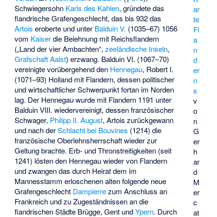
Schwiegersohn
Karls des Kahlen
, gründete das
ar
flandrische Grafengeschlecht, das bis 932 das
te
Artois
eroberte und unter
Balduin V.
(1035–67) 1056
Fl
vom
Kaiser
die Belehnung mit Reichsflandern
a
(„Land der vier Ambachten“,
zeeländische Inseln
,
n
Grafschaft Aalst
) erzwang. Balduin VI. (1067–70)
d
vereinigte vorübergehend den
Hennegau
, Robert I.
er
(1071–93) Holland mit Flandern, dessen politischer
n
und wirtschaftlicher Schwerpunkt fortan im Norden
s
lag. Der Hennegau wurde mit Flandern 1191 unter
v
Balduin VIII. wiedervereinigt, dessen französischer
o
Schwager,
Philipp II. August
, Artois zurückgewann
n
und nach der
Schlacht bei Bouvines
(1214) die
G
französische Oberlehnsherrschaft wieder zur
er
Geltung brachte. Erb- und Thronstreitigkeiten (seit
h
1241) lösten den Hennegau wieder von Flandern
ar
und zwangen das durch Heirat dem im
d
Mannesstamm erloschenen alten folgende neue
M
Grafengeschlecht
Dampierre
zum Anschluss an
er
Frankreich und zu Zugeständnissen an die
c
flandrischen Städte Brügge, Gent und
Ypern
. Durch
at