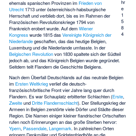
hr
ehemals spanischen Provinzen im
Frieden von
e
Utrecht
1713 unter österreichisch-habsburgische
1
Herrschaft und verblieb dort, bis es im Rahmen der
5
Französischen Revolutionskriege 1794 von
8
Frankreich erobert wurde. Auf dem
Wiener
4
Kongress
wurde 1815 das
Vereinigte Königreich der
Niederlande
geschaffen, das das heutige Belgien,
Luxemburg und die Niederlande umfasste. In der
Belgischen Revolution
von 1830 spaltete sich der Südteil
jedoch ab, und das Königreich Belgien wurde gegründet.
Seitdem teilt Flandern die Geschichte Belgiens.
Nach dem Überfall Deutschlands auf das neutrale Belgien
im
Ersten Weltkrieg
verlief die deutsch-
französisch/britische Front vier Jahre lang quer durch
Flandern. Es war Schauplatz erbitterter Schlachten (
Erste
,
Zweite
und
Dritte Flandernschlacht
). Der Stellungskrieg der
Armeen in Belgien zerstörte viele Dörfer und Städte dieser
Region. Die Namen einiger kleiner flandrischer Ortschaften
rufen noch Erinnerungen an das große Sterben hervor:
Ypern
,
Passendale
,
Langemark
. In zahlreichen Orten
erinnern Denkmäler und Soldatenfriedhöfe an die