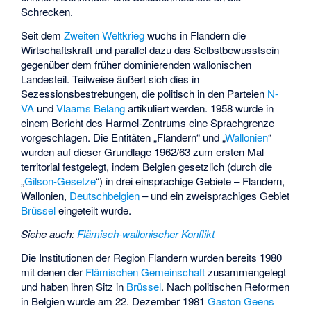
Schrecken.
Seit dem
Zweiten Weltkrieg
wuchs in Flandern die
Wirtschaftskraft und parallel dazu das Selbstbewusstsein
gegenüber dem früher dominierenden wallonischen
Landesteil. Teilweise äußert sich dies in
Sezessionsbestrebungen, die politisch in den Parteien
N-
VA
und
Vlaams Belang
artikuliert werden. 1958 wurde in
einem Bericht des Harmel-Zentrums eine Sprachgrenze
vorgeschlagen. Die Entitäten „Flandern“ und „
Wallonien
“
wurden auf dieser Grundlage 1962/63 zum ersten Mal
territorial festgelegt, indem Belgien gesetzlich (durch die
„
Gilson-Gesetze
“) in drei einsprachige Gebiete – Flandern,
Wallonien,
Deutschbelgien
– und ein zweisprachiges Gebiet
Brüssel
eingeteilt wurde.
Siehe auch
:
Flämisch-wallonischer Konflikt
Die Institutionen der Region Flandern wurden bereits 1980
mit denen der
Flämischen Gemeinschaft
zusammengelegt
und haben ihren Sitz in
Brüssel
. Nach politischen Reformen
in Belgien wurde am 22. Dezember 1981
Gaston Geens