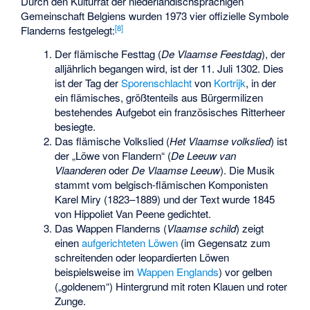
Durch den Kulturrat der niederländischsprachigen
Gemeinschaft Belgiens wurden 1973 vier offizielle Symbole
[
8
]
Flanderns festgelegt:
Der flämische Festtag (
De Vlaamse Feestdag
), der
alljährlich begangen wird, ist der 11. Juli 1302. Dies
ist der Tag der
Sporenschlacht
von
Kortrijk
, in der
ein flämisches, größtenteils aus Bürgermilizen
bestehendes Aufgebot ein französisches Ritterheer
besiegte.
Das flämische Volkslied (
Het Vlaamse volkslied
) ist
der „Löwe von Flandern“ (
De Leeuw van
Vlaanderen
oder
De Vlaamse Leeuw
). Die Musik
stammt vom belgisch-flämischen Komponisten
Karel Miry
(1823–1889) und der Text wurde 1845
von
Hippoliet Van Peene
gedichtet.
Das Wappen Flanderns (
Vlaamse schild
) zeigt
einen
aufgerichteten Löwen
(im Gegensatz zum
schreitenden oder leopardierten Löwen
beispielsweise im
Wappen Englands
) vor gelben
(„goldenem“) Hintergrund mit roten Klauen und roter
Zunge.