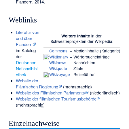
Flandern, 2014.
Weblinks
Literatur von
in den
Weitere Inhalte
und über
Schwesterprojekten
der Wikipedia:
Flandern
im Katalog
Commons
– Medieninhalte (Kategorie)
der
Wiktionary
– Wörterbucheinträge
Deutschen
Wikinews
– Nachrichten
Wikiquote
– Zitate
Nationalbibli
Wikivoyage
– Reiseführer
othek
Website der
Flämischen Regierung
(mehrsprachig)
Website des Flämischen Parlaments
(niederländisch)
Website der flämischen Tourismusbehörde
(mehrsprachig)
Einzelnachweise