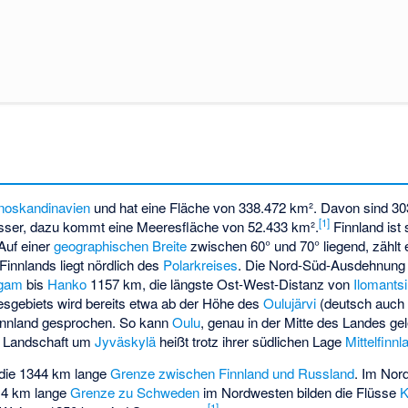
noskandinavien
und hat eine Fläche von 338.472 km². Davon sind 3
[
1
]
ser, dazu kommt eine Meeresfläche von 52.433 km².
Finnland ist 
Auf einer
geographischen Breite
zwischen 60° und 70° liegend, zählt 
 Finnlands liegt nördlich des
Polarkreises
. Die Nord-Süd-Ausdehnung 
gam
bis
Hanko
1157 km, die längste Ost-West-Distanz von
Ilomantsi
esgebiets wird bereits etwa ab der Höhe des
Oulujärvi
(deutsch auch 
innland gesprochen. So kann
Oulu
, genau in der Mitte des Landes ge
e Landschaft um
Jyväskylä
heißt trotz ihrer südlichen Lage
Mittelfinnl
t die 1344 km lange
Grenze zwischen Finnland und Russland
. Im Nor
614 km lange
Grenze zu Schweden
im Nordwesten bilden die Flüsse
[
1
]