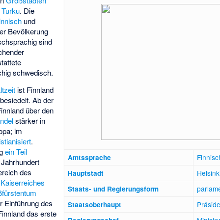
en
Großstädten
d
Turku
. Die
innisch
und
der Bevölkerung
schsprachig sind
ichender
tattete
chig schwedisch.
ltzeit
ist Finnland
esiedelt. Ab der
innland über den
ndel
stärker in
opa; im
istianisiert
.
ng
ein Teil
Finnisc
Amtssprache
. Jahrhundert
ereich des
Helsink
Hauptstadt
Kaiserreiches
parlam
Staats- und Regierungsform
ßfürstentum
er Einführung des
Präside
Staatsoberhaupt
innland das erste