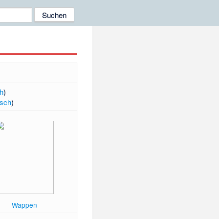
ch
)
sch
)
Wappen