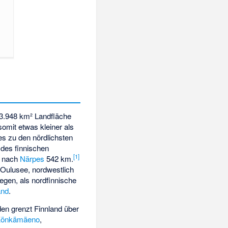
03.948 km² Landfläche
somit etwas kleiner als
es zu den nördlichsten
des finnischen
[
1
]
nach
Närpes
542 km.
Oulusee, nordwestlich
legen, als nordfinnische
and
.
den grenzt Finnland über
Könkämäeno
,