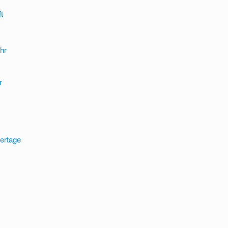
t
ehr
r
ertage