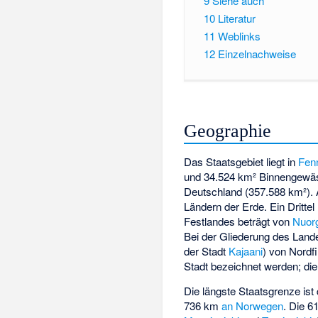
9
Siehe auch
10
Literatur
11
Weblinks
12
Einzelnachweise
Geographie
Das Staatsgebiet liegt in
Fen
und 34.524 km² Binnengewäs
Deutschland (357.588 km²). 
Ländern der Erde. Ein Drittel
Festlandes beträgt von
Nuor
Bei der Gliederung des Land
der Stadt
Kajaani
) von Nordf
Stadt bezeichnet werden; di
Die längste Staatsgrenze is
736 km
an Norwegen
. Die 