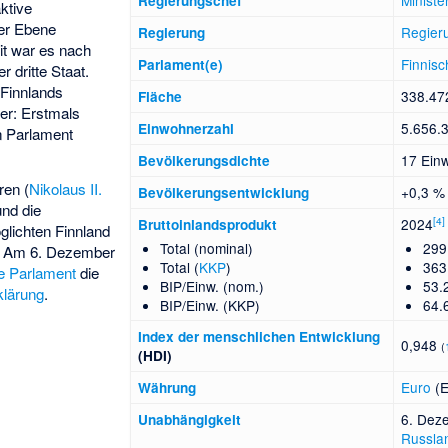
Ministe
Regierungschef
ktive
ler Ebene
Regier
Regierung
it war es nach
Finnis
Parlament(e)
r dritte Staat.
 Finnlands
338.47
Fläche
her: Erstmals
5.656.
Einwohnerzahl
n Parlament
17 Ein
Bevölkerungsdichte
ren (
Nikolaus II.
+0,3 %
Bevölkerungs­entwicklung
und die
[
4
]
2024
Bruttoinlandsprodukt
lichten Finnland
Total (nominal)
299
. Am 6. Dezember
Total (
KKP
)
363
he Parlament
die
BIP/Einw. (nom.)
53.
klärung
.
BIP/Einw. (KKP)
64.
Index der menschlichen Entwicklung
0,948
(
(HDI)
Euro
(
Währung
6. Dez
Unabhängigkeit
Russla