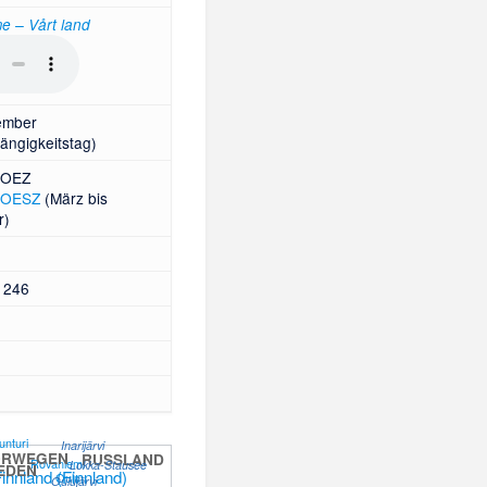
 – Vårt land
ember
ängigkeitstag)
OEZ
OESZ
(März bis
r)
, 246
tunturi
Inarijärvi
ORWEGEN
RUSSLAND
Rovaniemi
Lokka-Stausee
EDEN
Oulu
Oulujärvi