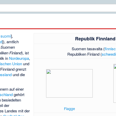
ˈsuɔmi
],
Republik Finnland
nd
]), amtlich
h
Suomen
Suomen tasavalta (
finnis
liken Finland
), ist
Republiken Finland (
schwedi
lik
in
Nordeuropa
,
ischen Union
und
 Finnland grenzt
ssland
und die
hnern auf einer
schland
gehört
 besiedelten
il der
Flagge
es Landes mit der