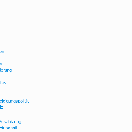
tem
es
derung
itik
idigungspolitik
iz
Entwicklung
irtschaft