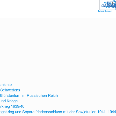
Se
Fi
BOTT
Vaasa
P
OSTSEE
MEER
Hämeen
F
Mariehamn
chichte
il Schwedens
oßfürstentum im Russischen Reich
und Kriege
rkrieg 1939/40
ngskrieg und Separatfriedensschluss mit der Sowjetunion 1941–1944