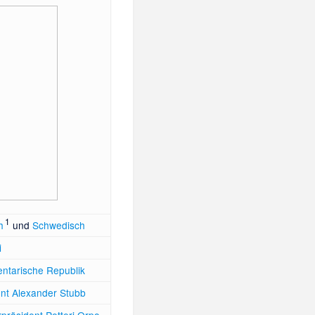
1
h
und
Schwedisch
i
entarische
Republik
nt
Alexander Stubb