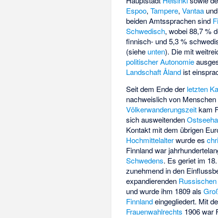
Hauptstadt
Helsinki
sowie d
Espoo
,
Tampere
,
Vantaa
un
beiden Amtssprachen sind
F
Schwedisch
, wobei 88,7 % 
finnisch- und 5,3 % schwedi
(siehe
unten
). Die mit weitre
politischer Autonomie
ausges
Landschaft Åland
ist einspra
Seit dem Ende der
letzten Ka
nachweislich von Menschen b
Völkerwanderungszeit
kam F
sich ausweitenden
Ostseeha
Kontakt mit dem übrigen Eur
Hochmittelalter
wurde es
chr
Finnland war jahrhundertela
Schwedens
. Es geriet im 18
zunehmend in den Einflussb
expandierenden
Russischen 
und wurde ihm 1809 als
Gro
Finnland
eingegliedert. Mit d
Frauenwahlrechts
1906 war F