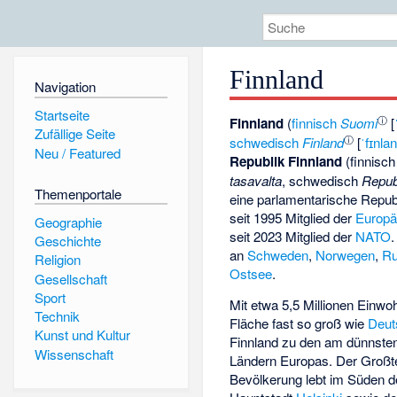
Finnland
Navigation
Startseite
ⓘ
Finnland
(
finnisch
Suomi
[
Zufällige Seite
ⓘ
schwedisch
Finland
[
ˈfɪnla
Neu / Featured
Republik Finnland
(finnisc
tasavalta
, schwedisch
Repub
Themenportale
eine
parlamentarische Repub
seit 1995 Mitglied der
Europä
Geographie
seit 2023 Mitglied der
NATO
.
Geschichte
an
Schweden
,
Norwegen
,
Ru
Religion
Ostsee
.
Gesellschaft
Sport
Mit etwa 5,5 Millionen Einwo
Technik
Fläche fast so groß wie
Deut
Kunst und Kultur
Finnland zu den am dünnsten
Wissenschaft
Ländern Europas. Der Großte
Bevölkerung lebt im Süden d