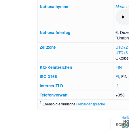
National­hymne
Maamme
6. Dez
Nationalfeiertag
(Unabh
UTC+2
Zeitzone
UTC+3
Oktobe
FIN
Kfz-Kennzeichen
FI
, FIN
ISO 3166
.fi
Internet-TLD
+358
Telefonvorwahl
1
Ebenso die finnische
Gebärdensprache
Halti
N
SCHW