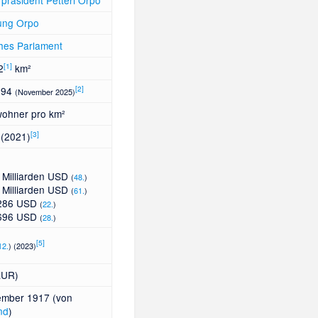
rpräsident
Petteri Orpo
ung
Orpo
ches Parlament
[
1
]
2
km²
[
2
]
394
(November 2025)
wohner pro km²
[
3
]
 (2021)
 Milliarden USD
(
48.
)
 Milliarden USD
(
61.
)
286 USD
(
22.
)
696 USD
(
28.
)
[
5
]
12.
) (2023)
EUR)
ember 1917 (von
nd
)