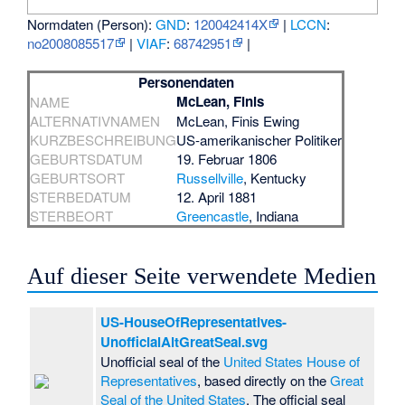
Normdaten (Person):
GND
:
120042414X
|
LCCN
:
no2008085517
|
VIAF
:
68742951
|
Personendaten
McLean, Finis
NAME
ALTERNATIVNAMEN
McLean, Finis Ewing
KURZBESCHREIBUNG
US-amerikanischer Politiker
GEBURTSDATUM
19. Februar 1806
GEBURTSORT
Russellville
, Kentucky
STERBEDATUM
12. April 1881
STERBEORT
Greencastle
, Indiana
Auf dieser Seite verwendete Medien
US-HouseOfRepresentatives-
UnofficialAltGreatSeal.svg
Unofficial seal of the
United States House of
Representatives
, based directly on the
Great
Seal of the United States
. The official seal