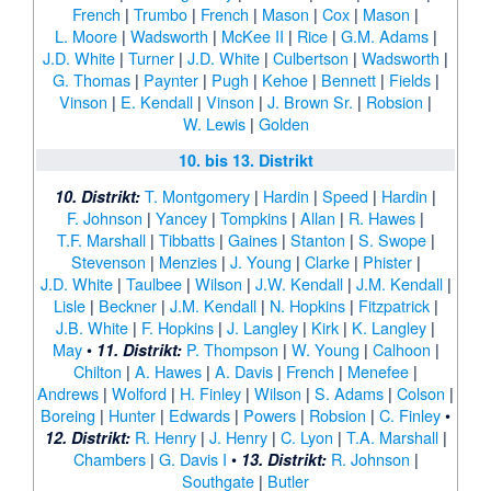
French
|
Trumbo
|
French
|
Mason
|
Cox
|
Mason
|
L. Moore
|
Wadsworth
|
McKee II
|
Rice
|
G.M. Adams
|
J.D. White
|
Turner
|
J.D. White
|
Culbertson
|
Wadsworth
|
G. Thomas
|
Paynter
|
Pugh
|
Kehoe
|
Bennett
|
Fields
|
Vinson
|
E. Kendall
|
Vinson
|
J. Brown Sr.
|
Robsion
|
W. Lewis
|
Golden
10. bis 13. Distrikt
T. Montgomery
|
Hardin
|
Speed
|
Hardin
|
10. Distrikt:
F. Johnson
|
Yancey
|
Tompkins
|
Allan
|
R. Hawes
|
T.F. Marshall
|
Tibbatts
|
Gaines
|
Stanton
|
S. Swope
|
Stevenson
|
Menzies
|
J. Young
|
Clarke
|
Phister
|
J.D. White
|
Taulbee
|
Wilson
|
J.W. Kendall
|
J.M. Kendall
|
Lisle
|
Beckner
|
J.M. Kendall
|
N. Hopkins
|
Fitzpatrick
|
J.B. White
|
F. Hopkins
|
J. Langley
|
Kirk
|
K. Langley
|
May
•
P. Thompson
|
W. Young
|
Calhoon
|
11. Distrikt:
Chilton
|
A. Hawes
|
A. Davis
|
French
|
Menefee
|
Andrews
|
Wolford
|
H. Finley
|
Wilson
|
S. Adams
|
Colson
|
Boreing
|
Hunter
|
Edwards
|
Powers
|
Robsion
|
C. Finley
•
R. Henry
|
J. Henry
|
C. Lyon
|
T.A. Marshall
|
12. Distrikt:
Chambers
|
G. Davis I
•
R. Johnson
|
13. Distrikt:
Southgate
|
Butler