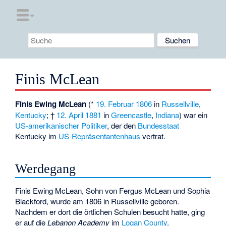
Finis McLean
Finis Ewing McLean
(*
19. Februar
1806
in
Russellville
,
Kentucky
; †
12. April
1881
in
Greencastle
,
Indiana
) war ein
US-amerikanischer
Politiker
, der den
Bundesstaat
Kentucky im
US-Repräsentantenhaus
vertrat.
Werdegang
Finis Ewing McLean, Sohn von Fergus McLean und Sophia
Blackford, wurde am 1806 in Russellville geboren.
Nachdem er dort die örtlichen Schulen besucht hatte, ging
er auf die
Lebanon Academy
im
Logan County
.