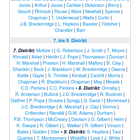
Jones
|
Arthur
|
Jones
|
Carlisle
|
Dickerson
|
Berry
|
Gooch
|
Rhinock
|
Rouse
|
Ware
|
Newhall
|
Spence
|
Chapman
|
T. Underwood
|
Watts
|
Curlin
|
J.B. Breckinridge
|
L. Hopkins
|
Baesler
|
Fletcher
|
Chandler
|
Barr
7. bis 9. Distrikt
McKee I
|
G. Robertson
|
J. Smith
|
T. Moore
|
7. Distrikt:
Kincaid
|
Adair
|
Hardin
|
J. Pope
|
Thomasson
|
Duncan
|
H. Marshall
|
Preston
|
H. Marshall
|
Mallory
|
B. Clay
|
Shanklin
|
Beck
|
J. Blackburn
|
W. Breckinridge
|
Owens
|
Settle
|
Gayle
|
S. Trimble
|
Kimball
|
Cantrill
|
Morris
|
Chapman
|
R. Blackburn
|
Chapman
|
May
|
Meade
|
C.D. Perkins
|
C.C. Perkins
•
Ormsby
|
8. Distrikt:
R. Anderson
|
Bullock
|
J.D. Breckinridge
|
R. Buckner
|
Gaither
|
P. Pope
|
Graves
|
Sprigg
|
G. Davis I
|
Morehead
|
J.C. Breckinridge
|
A. Marshall
|
J. Clay
|
Simms
|
Crittenden
|
Randall
|
G.M. Adams
|
Durham
|
P.B. Thompson
|
McCreary
|
Davison
|
G. Gilbert
|
Helm
|
K. Swope
|
R. Gilbert
|
L. Walker
|
R. Gilbert
|
Vinson
|
Bates
|
Golden
|
Siler
•
S. Hopkins
|
Taul
|
9. Distrikt:
Quarles
|
T. Montgomery
|
Wickliffe
|
Love
|
J. White
|