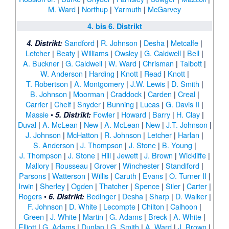
M. Ward
|
Northup
|
Yarmuth
|
McGarvey
4. bis 6. Distrikt
Sandford
|
R. Johnson
|
Desha
|
Metcalfe
|
4. Distrikt:
Letcher
|
Beaty
|
Williams
|
Owsley
|
G. Caldwell
|
Bell
|
A. Buckner
|
G. Caldwell
|
W. Ward
|
Chrisman
|
Talbott
|
W. Anderson
|
Harding
|
Knott
|
Read
|
Knott
|
T. Robertson
|
A. Montgomery
|
J.W. Lewis
|
D. Smith
|
B. Johnson
|
Moorman
|
Craddock
|
Carden
|
Creal
|
Carrier
|
Chelf
|
Snyder
|
Bunning
|
Lucas
|
G. Davis II
|
Massie
•
Fowler
|
Howard
|
Barry
|
H. Clay
|
5. Distrikt:
Duval
|
A. McLean
|
New
|
A. McLean
|
New
|
J.T. Johnson
|
J. Johnson
|
McHatton
|
R. Johnson
|
Letcher
|
Harlan
|
S. Anderson
|
J. Thompson
|
J. Stone
|
B. Young
|
J. Thompson
|
J. Stone
|
Hill
|
Jewett
|
J. Brown
|
Wickliffe
|
Mallory
|
Rousseau
|
Grover
|
Winchester
|
Standiford
|
Parsons
|
Watterson
|
Willis
|
Caruth
|
Evans
|
O. Turner II
|
Irwin
|
Sherley
|
Ogden
|
Thatcher
|
Spence
|
Siler
|
Carter
|
Rogers
•
Bedinger
|
Desha
|
Sharp
|
D. Walker
|
6. Distrikt:
F. Johnson
|
D. White
|
Lecompte
|
Chilton
|
Calhoon
|
Green
|
J. White
|
Martin
|
G. Adams
|
Breck
|
A. White
|
Elliott
|
G. Adams
|
Dunlap
|
G. Smith
|
A. Ward
|
J. Brown
|