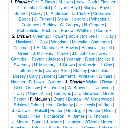
Orr
|
T. Davis
|
M. Lyon
|
New
|
Clark
|
Fletcher
|
1. Distrikt:
D. Trimble
|
Daniel
|
C. Lyon
|
Boyd
|
Murray
|
Boyd
|
Burnett
|
Casey
|
L. Anderson
|
L. Trimble
|
Crossland
|
Boone
|
O. Turner I
|
Stone
|
Hendrick
|
Wheeler
|
O. James
|
Barkley
|
W. Gregory
|
N. Gregory
|
Stubblefield
|
Hubbard
|
Barlow
|
Whitfield
|
Comer
•
Greenup
|
Fowler
|
Boyle
|
McKee I
|
H. Clay
|
2. Distrikt:
Hawkins
|
H. Clay
|
Woodson
|
Metcalfe
|
Chambers
|
Coleman
|
T.A. Marshall
|
A. Hawes
|
Rumsey
|
Triplett
|
Green
|
J. McHenry
|
Clarke
|
J.L. Johnson
|
Grey
|
Campbell
|
Peyton
|
Jackson
|
Yeaman
|
Ritter
|
McKee II
|
Sweeney
|
H. McHenry
|
J. Brown
|
McKenzie
|
J. Clay
|
Laffoon
|
Ellis
|
Clardy
|
Allen
|
Stanley
|
Kincheloe
|
Dorsey
|
Cary
|
Vincent
|
Clements
|
Whitaker
|
Withers
|
Natcher
|
R. Lewis
|
Guthrie
•
Walton
|
Rowan
|
3. Distrikt:
Crist
|
Ormsby
|
R. Johnson
|
W. Brown
|
J.T. Johnson
|
H. Clay
|
Clark
|
Allan
|
Tompkins
|
J. Underwood
|
Grider
|
Peyton
|
|
Ewing
|
Bristow
|
W. Underwood
|
F. McLean
Bristow
|
Grider
|
Hise
|
Golladay
|
J.H. Lewis
|
Milliken
|
J. Caldwell
|
Halsell
|
Hunter
|
Goodnight
|
Hunter
|
Rhea
|
Moss
|
Rhea
|
Richardson
|
A. James
|
R. Thomas
|
J. Moore
|
Roark
|
J. Moore
|
Hamilton
|
O’Neal
|
Morton
|
Robsion Jr.
|
Burke
|
Snyder
|
Farnsley
|
Cowger
|
Mazzoli
|