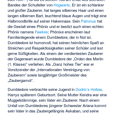
Bandes der Schulleiter von
Hogwarts
. Er ist ein schlanker
und großer Zauberer, hat langes silbernes Haar und einen
langen silbernen Bart, leuchtend blaue Augen und trägt eine
Halbmondbrille auf seiner Hakennase. Sein
Patronus
hat
die Gestalt eines Phönix und er besitzt auch einen echten
Phönix namens
Fawkes
; Phönixe erscheinen laut
Familienlegende einem Dumbledore, der in Not ist.
Dumbledore ist humorvoll, hat seinen heimlichen Spaß an
Streichen und Respektlosigkeiten seiner Schüler und isst
gerne Süßigkeiten. Als einem der verdientesten Zauberer
der Gegenwart wurde Dumbledore der „Orden des Merlin
(1. Klasse)“ verliehen. Als „Ganz hohes Tier“ war er
Vorsitzender der „Internationalen Vereinigung von
Zauberern“ sowie langjähriger Großmeister des
„Zaubergamot“.
Dumbledore verbrachte seine Jugend in
Godric’s Hollow
,
Harrys späterem Geburtsort. Seine Mutter Kendra war eine
Muggelstämmige, sein Vater ein Zauberer. Nach einem
Unfall von Dumbledores jüngerer Schwester Ariana kommt
sein Vater in das Zaubergefängnis Askaban, und seine