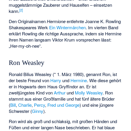
muggelstämmige Zauberer und Hauselfen – einsetzen
[
2
]
kann.
Den Originalnamen
Hermione
entlehnte Joanne K. Rowling
Shakespeares Werk
Ein Wintermärchen
. Im vierten Band
erklärt Rowling die richtige Aussprache, indem sie Hermine
ihren Namen langsam Viktor Krum vorsprechen lässt:
„Her-my-oh-nee“.
Ron Weasley
Ronald Bilius Weasley (* 1. März 1980), genannt Ron, ist
der beste Freund von
Harry
und
Hermine
. Wie diese gehört
er in Hogwarts dem Haus Gryffindor an. Er ist
zweitjüngstes Kind von
Arthur
und
Molly Weasley
. Ron
stammt aus einer Großfamilie und hat fünf ältere Brüder
(
Bill
,
Charlie
,
Percy
,
Fred und George
) und eine jüngere
Schwester (
Ginny
).
Ron wird als groß und schlaksig, mit großen Händen und
Füßen und einer langen Nase beschrieben. Er hat blaue