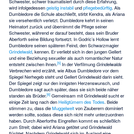
Schwester, schwer traumatisiert durch diese Erfahrung,
wird infolgedessen
geistig instabil
und
pflegebedürftig
. Als
Dumbledore die Schule abschließt, stirbt Kendra, als Ariana
sie versehentlich verletzt. Dumbledore kehrt in seinen
Heimatort zurück und übernimmt die Pflege seiner
Schwester, während er darauf besteht, dass sein Bruder
Aberforth seine Bildung fortsetzt. In Godric’s Hollow lernt
Dumbledore seinen späteren Feind, den Schwarzmagier
Grindelwald
, kennen. Er verliebt sich in den jungen Gellert
und eine Beziehung sexueller als auch romantischer Natur
[
5
]
entsteht zwischen ihnen.
In der Verfilmung
Grindelwalds
Verbrechen
wird erzählt, wie Albus Dumbledore vor dem
Spiegel Nerhegeb
steht und Gellert Grindelwald darin sieht.
Der Spiegel zeigt nur den innigsten Herzenswunsch, und
Dumbledore sagt auch später, dass sie sich beide näher
[
6
]
standen als Brüder.
Gemeinsam mit Grindelwald sucht er
einige Zeit lang nach den
Heiligtümern des Todes
. Beide
stimmen zu, dass die
Muggelwelt
von Zauberern dominiert
werden sollte, sodass diese sich nicht mehr unterzuordnen
haben. Durch Aberforths Eingreifen kommt es schließlich
zum Streit; dabei wird Ariana getötet und Grindelwald
flüchtet. Nachdem Grindelwald sich im Ausland eine