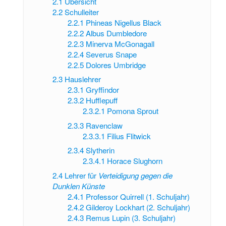
2.1
Übersicht
2.2
Schulleiter
2.2.1
Phineas Nigellus Black
2.2.2
Albus Dumbledore
2.2.3
Minerva McGonagall
2.2.4
Severus Snape
2.2.5
Dolores Umbridge
2.3
Hauslehrer
2.3.1
Gryffindor
2.3.2
Hufflepuff
2.3.2.1
Pomona Sprout
2.3.3
Ravenclaw
2.3.3.1
Filius Flitwick
2.3.4
Slytherin
2.3.4.1
Horace Slughorn
2.4
Lehrer für
Verteidigung gegen die
Dunklen Künste
2.4.1
Professor Quirrell (1. Schuljahr)
2.4.2
Gilderoy Lockhart (2. Schuljahr)
2.4.3
Remus Lupin (3. Schuljahr)