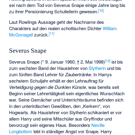
sei nach dem Tod von Severus Snape einige Jahre lang bis
[
10
]
zu ihrer Pensionierung Schulleiterin gewesen.
Laut Rowlings Aussage geht der Nachname des
Charakters auf den realen schottischen Dichter
William
[
11
]
McGonagall
zurück.
Severus Snape
[
12
]
Severus Snape (* 9. Januar 1960; † 2. Mai 1998)
ist bis
zum sechsten Band der Hauslehrer von
Slytherin
und bis
zum fünften Band Lehrer für
Zaubertränke
. In Harrys
sechstem Schuljahr erhält er den Lehrauftrag für
Verteidigung gegen die Dunklen Künste
, was bereits seit
Beginn seiner Lehrertätigkeit sein eigentliches Wunschfach
war. Seine Gemächer und Unterrichtsräume befinden sich
in den unterirdischen Gewölben, den „Kerkern“, von
Hogwarts. Als Hauslehrer von Slytherin schikaniert er vor
allem Harry und seine Mitschüler aus Gryffindor und
bevorzugt sein eigenes Haus. Besonders
Neville
Longbottom
lebt in ständiger Angst vor Snape. Harry