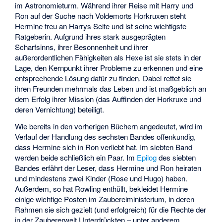
im Astronomieturm. Während ihrer Reise mit Harry und
Ron auf der Suche nach Voldemorts Horkruxen steht
Hermine treu an Harrys Seite und ist seine wichtigste
Ratgeberin. Aufgrund ihres stark ausgeprägten
Scharfsinns, ihrer Besonnenheit und ihrer
außerordentlichen Fähigkeiten als Hexe ist sie stets in der
Lage, den Kernpunkt ihrer Probleme zu erkennen und eine
entsprechende Lösung dafür zu finden. Dabei rettet sie
ihren Freunden mehrmals das Leben und ist maßgeblich an
dem Erfolg ihrer Mission (das Auffinden der Horkruxe und
deren Vernichtung) beteiligt.
Wie bereits in den vorherigen Büchern angedeutet, wird im
Verlauf der Handlung des sechsten Bandes offenkundig,
dass Hermine sich in Ron verliebt hat. Im siebten Band
werden beide schließlich ein Paar. Im
Epilog
des siebten
Bandes erfährt der Leser, dass Hermine und Ron heiraten
und mindestens zwei Kinder (Rose und Hugo) haben.
Außerdem, so hat Rowling enthüllt, bekleidet Hermine
einige wichtige Posten im Zaubereiministerium, in deren
Rahmen sie sich gezielt (und erfolgreich) für die Rechte der
in der Zaubererwelt Unterdrückten – unter anderem