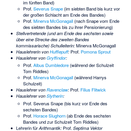
im fünften Band)
Prof.
Severus Snape
(im siebten Band bis kurz vor
der großen Schlacht am Ende des Bandes)
Prof.
Minerva McGonagall
(nach Snape vom Ende
des siebten Bandes bis zu ihrer Pensionierung)
Stellvertretende (und am Ende des sechsten sowie
über eine Strecke des zweiten Bandes
kommissarische) Schulleiterin:
Minerva McGonagall
Hauslehrerin von
Hufflepuff
:
Prof.
Pomona Sprout
Hauslehrer von
Gryffindor
:
Prof.
Albus Dumbledore
(während der Schulzeit
Tom Riddles)
Prof.
Minerva McGonagall
(während Harrys
Schulzeit)
Hauslehrer von
Ravenclaw
:
Prof.
Filius Flitwick
Hauslehrer von
Slytherin
:
Prof. Severus Snape (bis kurz vor Ende des
sechsten Bandes)
Prof.
Horace Slughorn
(ab Ende des sechsten
Bandes und zur Schulzeit Tom Riddles)
Lehrerin für
Arithmantik:
Prof.
Septima Vektor