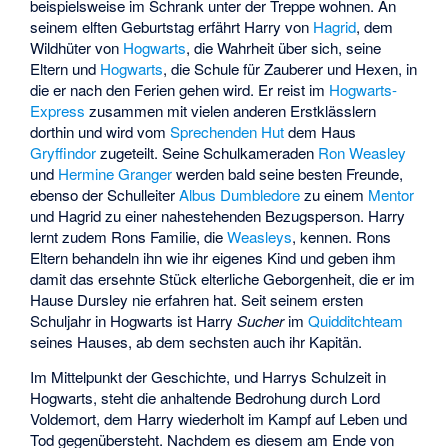
beispielsweise im Schrank unter der Treppe wohnen. An
seinem elften Geburtstag erfährt Harry von
Hagrid
, dem
Wildhüter von
Hogwarts
, die Wahrheit über sich, seine
Eltern und
Hogwarts
, die Schule für Zauberer und Hexen, in
die er nach den Ferien gehen wird. Er reist im
Hogwarts-
Express
zusammen mit vielen anderen Erstklässlern
dorthin und wird vom
Sprechenden Hut
dem Haus
Gryffindor
zugeteilt. Seine Schulkameraden
Ron Weasley
und
Hermine Granger
werden bald seine besten Freunde,
ebenso der Schulleiter
Albus Dumbledore
zu einem
Mentor
und Hagrid zu einer nahestehenden Bezugsperson. Harry
lernt zudem Rons Familie, die
Weasleys
, kennen. Rons
Eltern behandeln ihn wie ihr eigenes Kind und geben ihm
damit das ersehnte Stück elterliche Geborgenheit, die er im
Hause Dursley nie erfahren hat. Seit seinem ersten
Schuljahr in Hogwarts ist Harry
Sucher
im
Quidditchteam
seines Hauses, ab dem sechsten auch ihr Kapitän.
Im Mittelpunkt der Geschichte, und Harrys Schulzeit in
Hogwarts, steht die anhaltende Bedrohung durch Lord
Voldemort, dem Harry wiederholt im Kampf auf Leben und
Tod gegenübersteht. Nachdem es diesem am Ende von