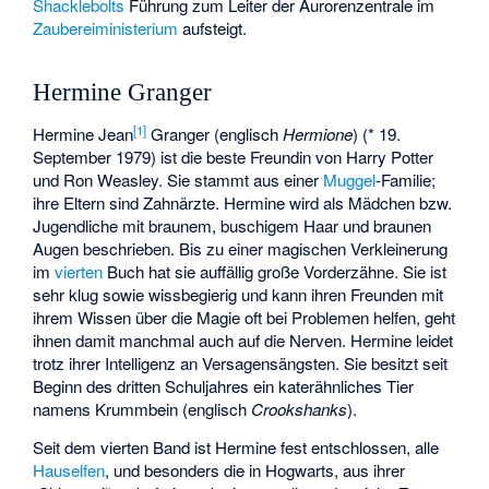
Shacklebolts
Führung zum Leiter der Aurorenzentrale im
Zaubereiministerium
aufsteigt.
Hermine Granger
[
1
]
Hermine Jean
Granger (englisch
Hermione
) (* 19.
September 1979) ist die beste Freundin von Harry Potter
und Ron Weasley. Sie stammt aus einer
Muggel
-Familie;
ihre Eltern sind Zahnärzte. Hermine wird als Mädchen bzw.
Jugendliche mit braunem, buschigem Haar und braunen
Augen beschrieben. Bis zu einer magischen Verkleinerung
im
vierten
Buch hat sie auffällig große Vorderzähne. Sie ist
sehr klug sowie wissbegierig und kann ihren Freunden mit
ihrem Wissen über die Magie oft bei Problemen helfen, geht
ihnen damit manchmal auch auf die Nerven. Hermine leidet
trotz ihrer Intelligenz an Versagensängsten. Sie besitzt seit
Beginn des dritten Schuljahres ein katerähnliches Tier
namens Krummbein (englisch
Crookshanks
).
Seit dem vierten Band ist Hermine fest entschlossen, alle
Hauselfen
, und besonders die in Hogwarts, aus ihrer