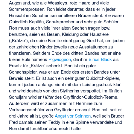
Augen und, wie alle Weasleys, rote Haare und viele
Sommersprossen. Ron leidet darunter, dass er in jeder
Hinsicht im Schatten seiner älteren Brüder steht. Sie waren
Quidditch-Kapitän, Schulsprecher und sehr gute Schüler.
Ron muss auch viele ihrer alten Sachen tragen bzw.
benutzen, seien es Besen, Kleidung oder Haustiere
(„Krätze“), da seine Familie nicht genug Geld hat, um jedem
der zahlreichen Kinder jeweils neue Ausstattungen zu
finanzieren. Seit dem Ende des dritten Bandes hat er eine
kleine Eule namens
Pigwidgeon
, die ihm
Sirius Black
als
Ersatz für „Krätze“ schenkt. Ron ist ein guter
Schachspieler, was er am Ende des ersten Bandes unter
Beweis stellt. Er ist auch ein sehr guter Quidditch-Spieler,
kommt jedoch anfangs nicht mit dem Leistungsdruck klar
und wird deshalb von den Slytherins verspottet. Im fünften
Schuljahr wird er
Hüter
des Gryffindor-Quidditch-Teams.
Außerdem wird er zusammen mit Hermine zum
Vertrauensschüler von Gryffindor ernannt. Ron hat, seit er
drei Jahre alt ist, große
Angst vor Spinnen
, weil sein Bruder
Fred damals seinen Teddy in eine Spinne verwandelte und
Ron damit furchtbar erschreckt hatte.