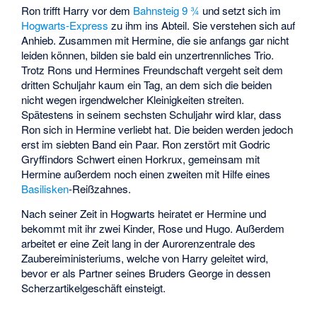
Ron trifft Harry vor dem
Bahnsteig 9 ¾
und setzt sich im
Hogwarts-Express
zu ihm ins Abteil. Sie verstehen sich auf
Anhieb. Zusammen mit Hermine, die sie anfangs gar nicht
leiden können, bilden sie bald ein unzertrennliches Trio.
Trotz Rons und Hermines Freundschaft vergeht seit dem
dritten Schuljahr kaum ein Tag, an dem sich die beiden
nicht wegen irgendwelcher Kleinigkeiten streiten.
Spätestens in seinem sechsten Schuljahr wird klar, dass
Ron sich in Hermine verliebt hat. Die beiden werden jedoch
erst im siebten Band ein Paar. Ron zerstört mit Godric
Gryffindors Schwert einen Horkrux, gemeinsam mit
Hermine außerdem noch einen zweiten mit Hilfe eines
Basilisken
-Reißzahnes.
Nach seiner Zeit in Hogwarts heiratet er Hermine und
bekommt mit ihr zwei Kinder, Rose und Hugo. Außerdem
arbeitet er eine Zeit lang in der Aurorenzentrale des
Zaubereiministeriums, welche von Harry geleitet wird,
bevor er als Partner seines Bruders George in dessen
Scherzartikelgeschäft einsteigt.