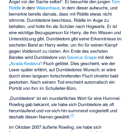
Angst vor der Sache selbst“. Er besuchte den jungen
Tom
Riddle
in dem
Waisenhaus
, in dem dieser aufwuchs, und
bemerkte bereits damals, dass mit Riddle etwas nicht
stimmte. Dumbledore beschloss, Riddle im Auge zu
behalten, und holte ihn als Schüler nach Hogwarts. Er ist
eine wichtige Bezugsperson für Harry, die ihm Wissen und
Unterstützung gibt. Dumbledore gibt seine Erkenntnisse im
sechsten Band an Harry weiter, um ihn für seinen Kampf
gegen Voldemort zu rüsten. Am Ende des sechsten
Bandes wird Dumbledore von
Severus Snape
mit dem
„
Avada-Kedavra
“-Fluch getötet. Dies geschieht, wie der
Leser später erfährt, auf Dumbledores Wunsch; er wäre
durch einen langsam fortschreitenden Fluch ohnehin bald
gestorben. Nach seinem Tod erscheint automatisch ein
Porträt von ihm im Schulleiter-Büro.
„Dumbledore“ ist ein mundartliches Wort für eine Hummel.
Rowling gab bekannt, sie habe sich Dumbledore als oft
herumlaufend und vor-sich-hin-summend vorgestellt und
[
7
]
deshalb diesen Namen gewählt.
Im Oktober 2007 äußerte Rowling, sie habe sich