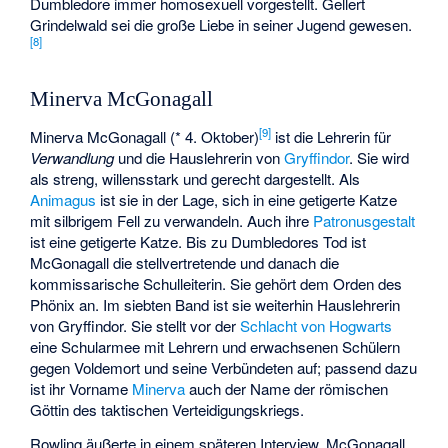
Dumbledore immer homosexuell vorgestellt. Gellert
Grindelwald sei die große Liebe in seiner Jugend gewesen.
[
8
]
Minerva McGonagall
[
9
]
Minerva McGonagall (* 4. Oktober)
ist die Lehrerin für
Verwandlung
und die Hauslehrerin von
Gryffindor
. Sie wird
als streng, willensstark und gerecht dargestellt. Als
Animagus
ist sie in der Lage, sich in eine getigerte Katze
mit silbrigem Fell zu verwandeln. Auch ihre
Patronusgestalt
ist eine getigerte Katze. Bis zu Dumbledores Tod ist
McGonagall die stellvertretende und danach die
kommissarische Schulleiterin. Sie gehört dem Orden des
Phönix an. Im siebten Band ist sie weiterhin Hauslehrerin
von Gryffindor. Sie stellt vor der
Schlacht von Hogwarts
eine Schularmee mit Lehrern und erwachsenen Schülern
gegen Voldemort und seine Verbündeten auf; passend dazu
ist ihr Vorname
Minerva
auch der Name der römischen
Göttin des taktischen Verteidigungskriegs.
Rowling äußerte in einem späteren Interview, McGonagall