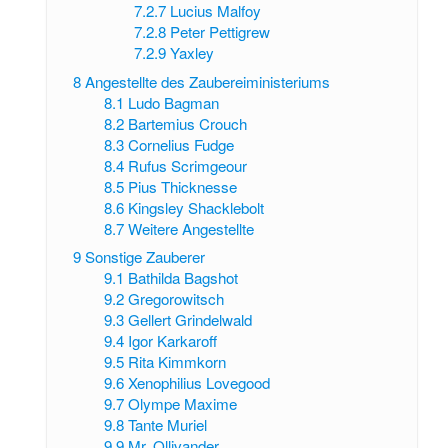
7.2.7
Lucius Malfoy
7.2.8
Peter Pettigrew
7.2.9
Yaxley
8
Angestellte des Zaubereiministeriums
8.1
Ludo Bagman
8.2
Bartemius Crouch
8.3
Cornelius Fudge
8.4
Rufus Scrimgeour
8.5
Pius Thicknesse
8.6
Kingsley Shacklebolt
8.7
Weitere Angestellte
9
Sonstige Zauberer
9.1
Bathilda Bagshot
9.2
Gregorowitsch
9.3
Gellert Grindelwald
9.4
Igor Karkaroff
9.5
Rita Kimmkorn
9.6
Xenophilius Lovegood
9.7
Olympe Maxime
9.8
Tante Muriel
9.9
Mr. Ollivander