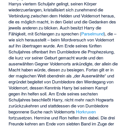
Harrys viertem Schuljahr gelingt, seinen Körper
wiederzuerlangen, kristallisiert sich zunehmend die
Verbindung zwischen dem Helden und Voldemort heraus,
die es möglich macht, in den Geist und die Gedanken des
jeweils anderen zu blicken. Auch besitzt Harry die
Fähigkeit, mit Schlangen zu sprechen (
Parselmund
), die –
wie sich herausstellt – beim Mordversuch von Voldemort
auf ihn übertragen wurde. Am Ende seines fünften
Schuljahres offenbart ihm Dumbledore die Prophezeiung,
die kurz vor seiner Geburt gemacht wurde und den
auserwählten Gegner Voldemorts ankündigte, der allein die
Macht haben würde, diesen zu besiegen. Fortan gilt er in
der magischen Welt obendrein als „der Auserwählte“ und
ergründet begleitet von Dumbledore den Werdegang von
Voldemort, dessen Kenntnis Harry bei seinem Kampf
gegen ihn helfen soll. Am Ende seines sechsten
Schuljahres beschließt Harry, nicht mehr nach Hogwarts
zurückzukehren und stattdessen die von Dumbledore
begonnene Suche nach Voldemorts
Horkruxen
fortzusetzen. Hermine und Ron helfen ihm dabei. Die drei
Freunde kehren am Ende vom siebten Band im Zuge der