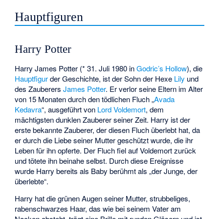
Hauptfiguren
Harry Potter
Harry James Potter (* 31. Juli 1980 in
Godric’s Hollow
), die
Hauptfigur
der Geschichte, ist der Sohn der Hexe
Lily
und
des Zauberers
James Potter
. Er verlor seine Eltern im Alter
von 15 Monaten durch den tödlichen Fluch „
Avada
Kedavra
“, ausgeführt von
Lord Voldemort
, dem
mächtigsten dunklen Zauberer seiner Zeit. Harry ist der
erste bekannte Zauberer, der diesen Fluch überlebt hat, da
er durch die Liebe seiner Mutter geschützt wurde, die ihr
Leben für ihn opferte. Der Fluch fiel auf Voldemort zurück
und tötete ihn beinahe selbst. Durch diese Ereignisse
wurde Harry bereits als Baby berühmt als „der Junge, der
überlebte“.
Harry hat die grünen Augen seiner Mutter, strubbeliges,
rabenschwarzes Haar, das wie bei seinem Vater am
Nacken absteht, trägt eine Brille mit runden Gläsern und ist