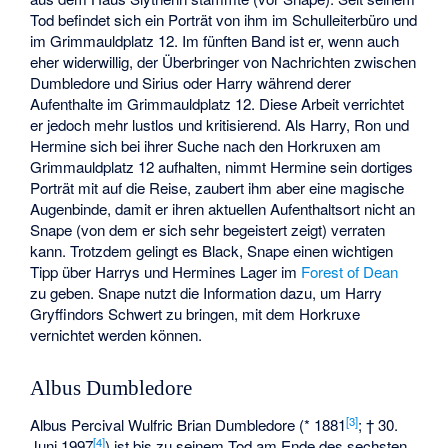
Tod befindet sich ein Porträt von ihm im Schulleiterbüro und
im Grimmauldplatz 12. Im fünften Band ist er, wenn auch
eher widerwillig, der Überbringer von Nachrichten zwischen
Dumbledore und Sirius oder Harry während derer
Aufenthalte im Grimmauldplatz 12. Diese Arbeit verrichtet
er jedoch mehr lustlos und kritisierend. Als Harry, Ron und
Hermine sich bei ihrer Suche nach den Horkruxen am
Grimmauldplatz 12 aufhalten, nimmt Hermine sein dortiges
Porträt mit auf die Reise, zaubert ihm aber eine magische
Augenbinde, damit er ihren aktuellen Aufenthaltsort nicht an
Snape (von dem er sich sehr begeistert zeigt) verraten
kann. Trotzdem gelingt es Black, Snape einen wichtigen
Tipp über Harrys und Hermines Lager im
Forest of Dean
zu geben. Snape nutzt die Information dazu, um Harry
Gryffindors Schwert zu bringen, mit dem Horkruxe
vernichtet werden können.
Albus Dumbledore
[
3
]
Albus Percival Wulfric Brian Dumbledore (* 1881
; † 30.
[
4
]
Juni 1997
) ist bis zu seinem Tod am Ende des sechsten