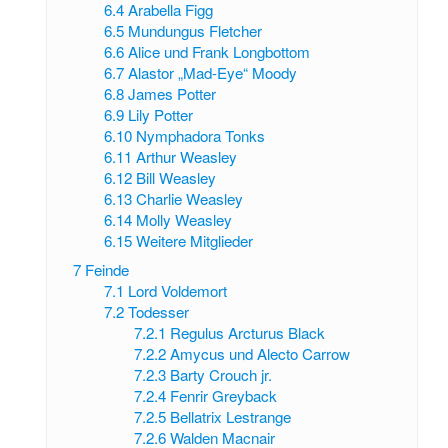
6.4
Arabella Figg
6.5
Mundungus Fletcher
6.6
Alice und Frank Longbottom
6.7
Alastor „Mad-Eye“ Moody
6.8
James Potter
6.9
Lily Potter
6.10
Nymphadora Tonks
6.11
Arthur Weasley
6.12
Bill Weasley
6.13
Charlie Weasley
6.14
Molly Weasley
6.15
Weitere Mitglieder
7
Feinde
7.1
Lord Voldemort
7.2
Todesser
7.2.1
Regulus Arcturus Black
7.2.2
Amycus und Alecto Carrow
7.2.3
Barty Crouch jr.
7.2.4
Fenrir Greyback
7.2.5
Bellatrix Lestrange
7.2.6
Walden Macnair