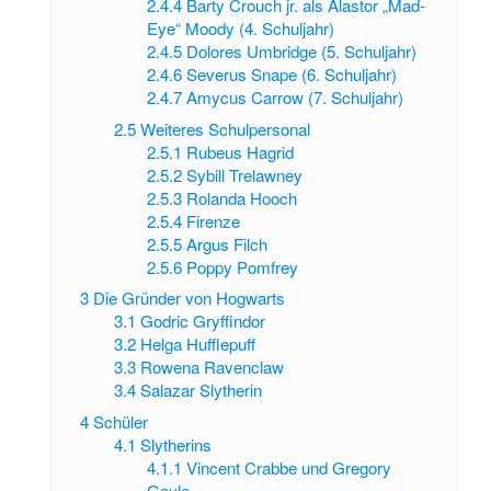
2.4.4
Barty Crouch jr. als Alastor „Mad-
Eye“ Moody (4. Schuljahr)
2.4.5
Dolores Umbridge (5. Schuljahr)
2.4.6
Severus Snape (6. Schuljahr)
2.4.7
Amycus Carrow (7. Schuljahr)
2.5
Weiteres Schulpersonal
2.5.1
Rubeus Hagrid
2.5.2
Sybill Trelawney
2.5.3
Rolanda Hooch
2.5.4
Firenze
2.5.5
Argus Filch
2.5.6
Poppy Pomfrey
3
Die Gründer von Hogwarts
3.1
Godric Gryffindor
3.2
Helga Hufflepuff
3.3
Rowena Ravenclaw
3.4
Salazar Slytherin
4
Schüler
4.1
Slytherins
4.1.1
Vincent Crabbe und Gregory
Goyle