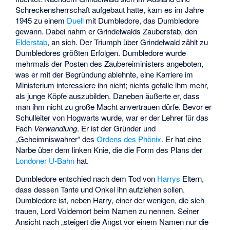
Schreckensherrschaft aufgebaut hatte, kam es im Jahre
1945 zu einem
Duell
mit Dumbledore, das Dumbledore
gewann. Dabei nahm er Grindelwalds Zauberstab, den
Elderstab
, an sich. Der Triumph über Grindelwald zählt zu
Dumbledores größten Erfolgen. Dumbledore wurde
mehrmals der Posten des Zaubereiministers angeboten,
was er mit der Begründung ablehnte, eine Karriere im
Ministerium interessiere ihn nicht; nichts gefalle ihm mehr,
als junge Köpfe auszubilden. Daneben äußerte er, dass
man ihm nicht zu große Macht anvertrauen dürfe. Bevor er
Schulleiter von Hogwarts wurde, war er der Lehrer für das
Fach
Verwandlung
. Er ist der Gründer und
„Geheimniswahrer“ des
Ordens des Phönix
. Er hat eine
Narbe über dem linken Knie, die die Form des Plans der
Londoner U-Bahn
hat.
Dumbledore entschied nach dem Tod von
Harrys
Eltern,
dass dessen Tante und Onkel ihn aufziehen sollen.
Dumbledore ist, neben Harry, einer der wenigen, die sich
trauen, Lord Voldemort beim Namen zu nennen. Seiner
Ansicht nach „steigert die Angst vor einem Namen nur die