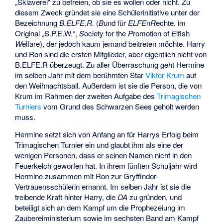
„Sklaverei“ zu befreien, ob sie es wollen oder nicht. Zu
diesem Zweck gründet sie eine Schülerinitiative unter der
Bezeichnung
B.ELFE.R.
(
B
und für
ELFE
n
R
echte, im
Original „S.P.E.W.“,
S
ociety for the
P
romotion of
E
lfish
W
elfare), der jedoch kaum jemand beitreten möchte. Harry
und Ron sind die ersten Mitglieder, aber eigentlich nicht von
B.ELFE.R überzeugt. Zu aller Überraschung geht Hermine
im selben Jahr mit dem berühmten Star
Viktor Krum
auf
den Weihnachtsball. Außerdem ist sie die Person, die von
Krum im Rahmen der zweiten Aufgabe des
Trimagischen
Turniers
vom Grund des Schwarzen Sees geholt werden
muss.
Hermine setzt sich von Anfang an für Harrys Erfolg beim
Trimagischen Turnier ein und glaubt ihm als eine der
wenigen Personen, dass er seinen Namen nicht in den
Feuerkelch geworfen hat. In ihrem fünften Schuljahr wird
Hermine zusammen mit Ron zur Gryffindor-
Vertrauensschülerin ernannt. Im selben Jahr ist sie die
treibende Kraft hinter Harry, die
DA
zu gründen, und
beteiligt sich an dem Kampf um die Prophezeiung im
Zaubereiministerium sowie im sechsten Band am Kampf