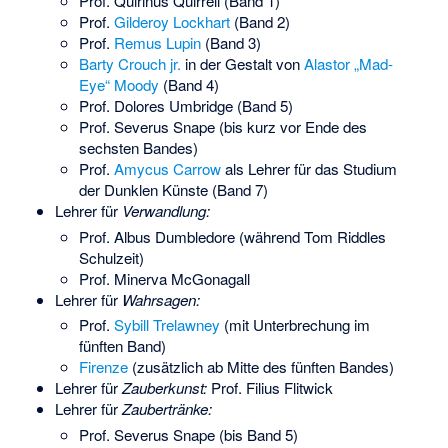
Prof. Quirinus Quirrell (Band 1)
Prof.
Gilderoy Lockhart
(Band 2)
Prof.
Remus Lupin
(Band 3)
Barty Crouch jr.
in der Gestalt von
Alastor „Mad-
Eye“ Moody
(Band 4)
Prof. Dolores Umbridge (Band 5)
Prof. Severus Snape (bis kurz vor Ende des
sechsten Bandes)
Prof.
Amycus Carrow
als Lehrer für das Studium
der Dunklen Künste (Band 7)
Lehrer für
Verwandlung:
Prof. Albus Dumbledore (während Tom Riddles
Schulzeit)
Prof. Minerva McGonagall
Lehrer für
Wahrsagen:
Prof.
Sybill Trelawney
(mit Unterbrechung im
fünften Band)
Firenze
(zusätzlich ab Mitte des fünften Bandes)
Lehrer für
Zauberkunst:
Prof. Filius Flitwick
Lehrer für
Zaubertränke:
Prof. Severus Snape (bis Band 5)