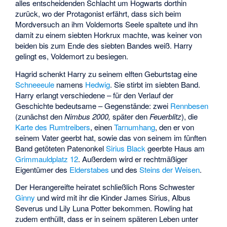
alles entscheidenden Schlacht um Hogwarts dorthin
zurück, wo der Protagonist erfährt, dass sich beim
Mordversuch an ihm Voldemorts Seele spaltete und ihn
damit zu einem siebten Horkrux machte, was keiner von
beiden bis zum Ende des siebten Bandes weiß. Harry
gelingt es, Voldemort zu besiegen.
Hagrid schenkt Harry zu seinem elften Geburtstag eine
Schneeeule
namens
Hedwig
. Sie stirbt im siebten Band.
Harry erlangt verschiedene – für den Verlauf der
Geschichte bedeutsame – Gegenstände: zwei
Rennbesen
(zunächst den
Nimbus 2000,
später den
Feuerblitz
), die
Karte des Rumtreibers
, einen
Tarnumhang
, den er von
seinem Vater geerbt hat, sowie das von seinem im fünften
Band getöteten Patenonkel
Sirius Black
geerbte Haus am
Grimmauldplatz 12
. Außerdem wird er rechtmäßiger
Eigentümer des
Elderstabes
und des
Steins der Weisen
.
Der Herangereifte heiratet schließlich Rons Schwester
Ginny
und wird mit ihr die Kinder James Sirius, Albus
Severus und Lily Luna Potter bekommen. Rowling hat
zudem enthüllt, dass er in seinem späteren Leben unter