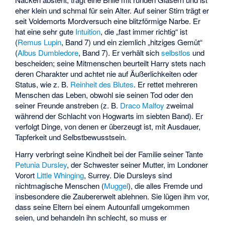
eher klein und schmal für sein Alter. Auf seiner Stirn trägt er
seit Voldemorts Mordversuch eine blitzförmige Narbe. Er
hat eine sehr gute
Intuition
, die „fast immer richtig“ ist
(
Remus Lupin
, Band 7) und ein ziemlich „hitziges Gemüt“
(
Albus Dumbledore
, Band 7). Er verhält sich
selbstlos
und
bescheiden; seine Mitmenschen beurteilt Harry stets nach
deren Charakter und achtet nie auf Äußerlichkeiten oder
Status, wie z. B.
Reinheit des Blutes
. Er rettet mehreren
Menschen das Leben, obwohl sie seinen Tod oder den
seiner Freunde anstreben (z. B.
Draco Malfoy
zweimal
während der Schlacht von Hogwarts im siebten Band). Er
verfolgt Dinge, von denen er überzeugt ist, mit Ausdauer,
Tapferkeit und Selbstbewusstsein.
Harry verbringt seine Kindheit bei der Familie seiner Tante
Petunia Dursley
, der Schwester seiner Mutter, im Londoner
Vorort
Little Whinging
, Surrey. Die Dursleys sind
nichtmagische Menschen (
Muggel
), die alles Fremde und
insbesondere die Zaubererwelt ablehnen. Sie lügen ihm vor,
dass seine Eltern bei einem Autounfall umgekommen
seien, und behandeln ihn schlecht, so muss er