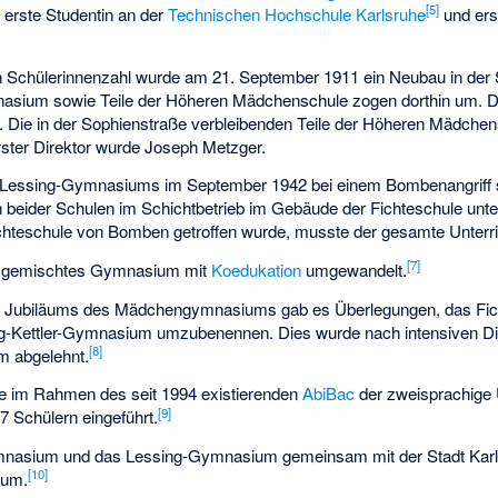
[
5
]
e erste Studentin an der
Technischen Hochschule Karlsruhe
und er
n Schülerinnenzahl wurde am 21. September 1911 ein Neubau in der
sium sowie Teile der Höheren Mädchenschule zogen dorthin um. D
. Die in der Sophienstraße verbleibenden Teile der Höheren Mädche
rster Direktor wurde Joseph Metzger.
essing-Gymnasiums im September 1942 bei einem Bombenangriff s
n beider Schulen im Schichtbetrieb im Gebäude der Fichteschule unt
hteschule von Bomben getroffen wurde, musste der gesamte Unterric
[
7
]
in gemischtes Gymnasium mit
Koedukation
umgewandelt.
n Jubiläums des Mädchengymnasiums gab es Überlegungen, das F
dwig-Kettler-Gymnasium umzubenennen. Dies wurde nach intensiven D
[
8
]
m abgelehnt.
e im Rahmen des seit 1994 existierenden
AbiBac
der zweisprachige 
[
9
]
7 Schülern eingeführt.
ymnasium und das Lessing-Gymnasium gemeinsam mit der Stadt Karl
[
10
]
ium.