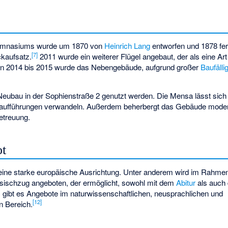
ymnasiums wurde um 1870 von
Heinrich Lang
entworfen und 1878 ferti
[
7
]
ckaufsatz.
2011 wurde ein weiterer Flügel angebaut, der als eine A
 Von 2014 bis 2015 wurde das Nebengebäude, aufgrund großer
Baufälli
eubau in der Sophienstraße 2 genutzt werden. Die Mensa lässt sich i
eraufführungen verwandeln. Außerdem beherbergt das Gebäude mode
etreuung.
ot
ine starke europäische Ausrichtung. Unter anderem wird im Rahm
zösischzug angeboten, der ermöglicht, sowohl mit dem
Abitur
als auc
ibt es Angebote im naturwissenschaftlichen, neusprachlichen und
[
12
]
n Bereich.