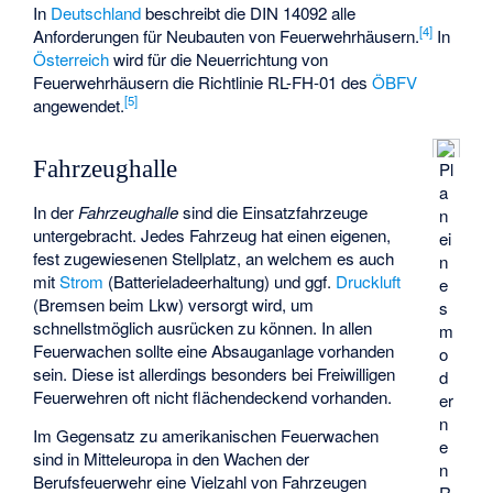
In
Deutschland
beschreibt die DIN 14092 alle
[
4
]
Anforderungen für Neubauten von Feuerwehrhäusern.
In
Österreich
wird für die Neuerrichtung von
Feuerwehrhäusern die Richtlinie RL-FH-01 des
ÖBFV
[
5
]
angewendet.
Fahrzeughalle
Pl
a
In der
Fahrzeughalle
sind die Einsatzfahrzeuge
n
untergebracht. Jedes Fahrzeug hat einen eigenen,
ei
fest zugewiesenen Stellplatz, an welchem es auch
n
mit
Strom
(Batterieladeerhaltung) und ggf.
Druckluft
e
(Bremsen beim Lkw) versorgt wird, um
s
schnellstmöglich ausrücken zu können. In allen
m
Feuerwachen sollte eine Absauganlage vorhanden
o
sein. Diese ist allerdings besonders bei Freiwilligen
d
Feuerwehren oft nicht flächendeckend vorhanden.
er
n
Im Gegensatz zu amerikanischen Feuerwachen
e
sind in Mitteleuropa in den Wachen der
n
Berufsfeuerwehr eine Vielzahl von Fahrzeugen
R