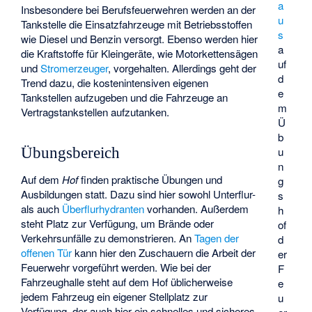
a
Insbesondere bei Berufsfeuerwehren werden an der
u
Tankstelle die Einsatzfahrzeuge mit Betriebsstoffen
s
wie Diesel und Benzin versorgt. Ebenso werden hier
a
die Kraftstoffe für Kleingeräte, wie Motorkettensägen
uf
und
Stromerzeuger
, vorgehalten. Allerdings geht der
d
Trend dazu, die kostenintensiven eigenen
e
Tankstellen aufzugeben und die Fahrzeuge an
m
Vertragstankstellen aufzutanken.
Ü
b
Übungsbereich
u
n
Auf dem
Hof
finden praktische Übungen und
g
Ausbildungen statt. Dazu sind hier sowohl
Unterflur-
s
als auch
Überflurhydranten
vorhanden. Außerdem
h
steht Platz zur Verfügung, um Brände oder
of
Verkehrsunfälle zu demonstrieren. An
Tagen der
d
offenen Tür
kann hier den Zuschauern die Arbeit der
er
Feuerwehr vorgeführt werden. Wie bei der
F
Fahrzeughalle steht auf dem Hof üblicherweise
e
jedem Fahrzeug ein eigener Stellplatz zur
u
Verfügung, der auch hier ein schnelles und sicheres