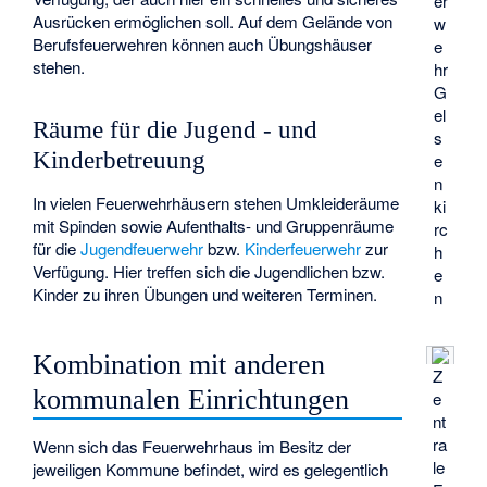
er
Ausrücken ermöglichen soll. Auf dem Gelände von
w
Berufsfeuerwehren können auch Übungshäuser
e
stehen.
hr
G
el
Räume für die Jugend - und
s
Kinderbetreuung
e
n
In vielen Feuerwehrhäusern stehen Umkleideräume
ki
mit Spinden sowie Aufenthalts- und Gruppenräume
rc
für die
Jugendfeuerwehr
bzw.
Kinderfeuerwehr
zur
h
Verfügung. Hier treffen sich die Jugendlichen bzw.
e
Kinder zu ihren Übungen und weiteren Terminen.
n
Kombination mit anderen
Z
kommunalen Einrichtungen
e
nt
ra
Wenn sich das Feuerwehrhaus im Besitz der
le
jeweiligen Kommune befindet, wird es gelegentlich