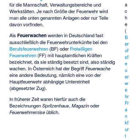
a
für die Mannschaft, Verwaltungsbereiche und
c
Werkstätten. Je nach Größe der Feuerwehr wird
h
man alle unten genannten Anlagen oder nur Teile
e
davon vorfinden.
(
Als
Feuerwachen
werden in Deutschland fast
B
ausschließlich die Feuerwehrunterkünfte bei den
er
Berufsfeuerwehren
(BF) oder
Freiwilligen
uf
Feuerwehren
(FF) mit hauptamtlichen Kräften
sf
bezeichnet, da sie ständig besetzt sind, also ständig
e
wachen. In Österreich hat der Begriff
Feuerwache
u
eine andere Bedeutung, nämlich eine von der
er
Hauptfeuerwehr abhängige Untereinheit
w
(abgesetzter Zug).
e
hr
In früherer Zeit waren hierfür auch die
Fr
Bezeichnungen
Spritzenhaus
,
Magazin
oder
a
Feuerwehrremise
üblich.
n
kf
ur
t