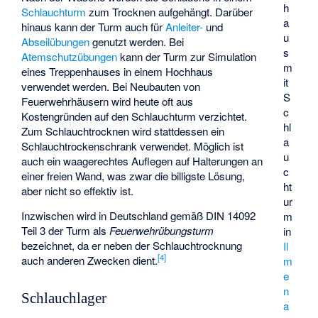
h
Schlauchturm
zum Trocknen aufgehängt. Darüber
a
hinaus kann der Turm auch für
Anleiter-
und
u
Abseilübungen
genutzt werden. Bei
s
Atemschutzübungen
kann der Turm zur Simulation
m
eines Treppenhauses in einem Hochhaus
it
verwendet werden. Bei Neubauten von
S
Feuerwehrhäusern wird heute oft aus
c
Kostengründen auf den Schlauchturm verzichtet.
hl
Zum Schlauchtrocknen wird stattdessen ein
a
Schlauchtrockenschrank verwendet. Möglich ist
u
auch ein waagerechtes Auflegen auf Halterungen an
c
einer freien Wand, was zwar die billigste Lösung,
ht
aber nicht so effektiv ist.
ur
Inzwischen wird in Deutschland gemäß DIN 14092
m
Teil 3 der Turm als
Feuerwehrübungsturm
in
bezeichnet, da er neben der Schlauchtrocknung
Il
[
4
]
auch anderen Zwecken dient.
m
e
n
Schlauchlager
a