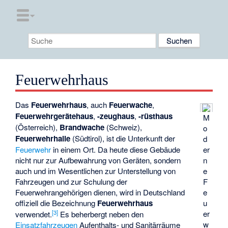
Feuerwehrhaus
Das
Feuerwehrhaus
, auch
Feuerwache
,
Feuerwehrgerätehaus
,
-zeughaus
,
-rüsthaus
M
(Österreich),
Brandwache
(Schweiz),
o
Feuerwehrhalle
(Südtirol), ist die Unterkunft der
d
er
Feuerwehr
in einem Ort. Da heute diese Gebäude
n
nicht nur zur Aufbewahrung von Geräten, sondern
e
auch und im Wesentlichen zur Unterstellung von
F
Fahrzeugen und zur Schulung der
e
Feuerwehrangehörigen dienen, wird in Deutschland
u
offiziell die Bezeichnung
Feuerwehrhaus
[
3
]
er
verwendet.
Es beherbergt neben den
w
Einsatzfahrzeugen
Aufenthalts- und Sanitärräume