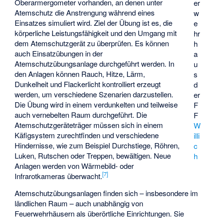
Oberarmergometer vorhanden, an denen unter
er
Atemschutz die Anstrengung während eines
w
Einsatzes simuliert wird. Ziel der Übung ist es, die
e
körperliche Leistungsfähigkeit und den Umgang mit
hr
dem Atemschutzgerät zu überprüfen. Es können
h
auch Einsatzübungen in der
a
Atemschutzübungsanlage durchgeführt werden. In
u
den Anlagen können Rauch, Hitze, Lärm,
s
Dunkelheit und Flackerlicht kontrolliert erzeugt
d
werden, um verschiedene Szenarien darzustellen.
er
Die Übung wird in einem verdunkelten und teilweise
F
auch vernebelten Raum durchgeführt. Die
F
Atemschutzgeräteträger müssen sich in einem
W
Käfigsystem zurechtfinden und verschiedene
illi
Hindernisse, wie zum Beispiel Durchstiege, Röhren,
c
Luken, Rutschen oder Treppen, bewältigen. Neue
h
Anlagen werden von Wärmebild- oder
[
7
]
Infrarotkameras überwacht.
Atemschutzübungsanlagen finden sich – insbesondere im
ländlichen Raum – auch unabhängig von
Feuerwehrhäusern als überörtliche Einrichtungen. Sie