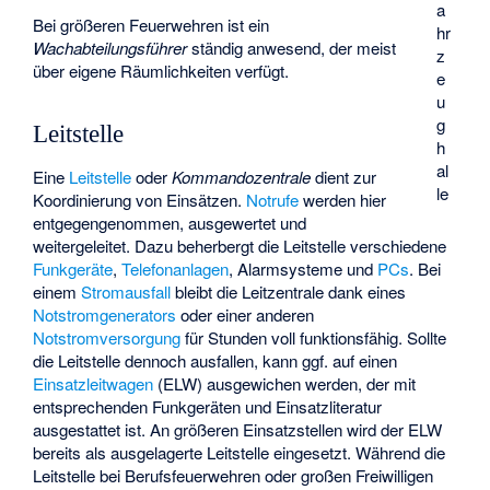
a
Bei größeren Feuerwehren ist ein
hr
Wachabteilungsführer
ständig anwesend, der meist
z
über eigene Räumlichkeiten verfügt.
e
u
g
Leitstelle
h
al
Eine
Leitstelle
oder
Kommandozentrale
dient zur
le
Koordinierung von Einsätzen.
Notrufe
werden hier
entgegengenommen, ausgewertet und
weitergeleitet. Dazu beherbergt die Leitstelle verschiedene
Funkgeräte
,
Telefonanlagen
,
Alarmsysteme
und
PCs
. Bei
einem
Stromausfall
bleibt die Leitzentrale dank eines
Notstromgenerators
oder einer anderen
Notstromversorgung
für Stunden voll funktionsfähig. Sollte
die Leitstelle dennoch ausfallen, kann ggf. auf einen
Einsatzleitwagen
(ELW) ausgewichen werden, der mit
entsprechenden Funkgeräten und Einsatzliteratur
ausgestattet ist. An größeren Einsatzstellen wird der ELW
bereits als ausgelagerte Leitstelle eingesetzt. Während die
Leitstelle bei Berufsfeuerwehren oder großen Freiwilligen