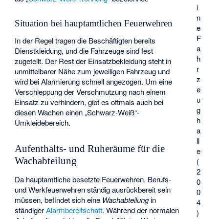
i
n
Situation bei hauptamtlichen Feuerwehren
e
F
In der Regel tragen die Beschäftigten bereits
a
Dienstkleidung, und die Fahrzeuge sind fest
h
zugeteilt. Der Rest der Einsatzbekleidung steht in
r
unmittelbarer Nähe zum jeweiligen Fahrzeug und
z
wird bei Alarmierung schnell angezogen. Um eine
e
Verschleppung der Verschmutzung nach einem
u
Einsatz zu verhindern, gibt es oftmals auch bei
g
diesen Wachen einen „Schwarz-Weiß“-
h
Umkleidebereich.
a
ll
Aufenthalts- und Ruheräume für die
e
Wachabteilung
(
2
Da hauptamtliche besetzte Feuerwehren, Berufs-
0
und Werkfeuerwehren ständig ausrückbereit sein
0
müssen, befindet sich eine
Wachabteilung
in
4
ständiger
Alarmbereitschaft
. Während der normalen
)