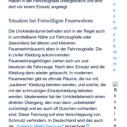
Haken in der Fahrzeughalle untergebracht und wird
n
dort vor einem Einsatz angelegt.
s
c
Situation bei Freiwilligen Feuerwehren
h
ut
Die
Umkleideräume
befinden sich in der Regel auch
z
in unmittelbarer Nähe zur Fahrzeughalle oder
z
(besonders bei älteren und kleineren
e
Feuerwehrhäusern) eben in der Fahrzeughalle. Die
nt
in ziviler Kleidung ankommenden
ru
Feuerwehrangehörigen ziehen sich um und
m
besetzen die Fahrzeuge. Nach dem Einsatz wird die
s
Kleidung dann wieder getauscht. In modernen
Feuerwachen gibt es oftmals Räume, die nur mit
„sauberer“ Kleidung betreten werden, und solche, die
B
mit der schmutzigen Einsatzkleidung betreten
li
werden. Idealerweise hat der Umkleidebereich einen
c
direkten Übergang, den man dann „unbekleidet“
k
zurücklegt und wo auch oft Duschen vorhanden
i
sind. Diese Trennung soll eine Verschleppung von
n
Schmutz verhindern. In Deutschland wird das auch
e
[
6
]
als „
Schwarz-Weiß-Trennung
“ bezeichnet.