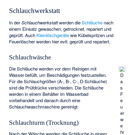
Schlauchwerkstatt
In der
Schlauchwerkstatt
werden die
Schläuche
nach
einem Einsatz gewaschen, getrocknet, repariert und
geprüft. Auch
Kleinlöschgeräte
wie Kübelspritzen und
Feuerlöscher werden hier evtl. geprüft und repariert.
Schlauchwäsche
Die Schläuche werden vor dem Reinigen mit
Wasser befüllt, um Beschädigungen festzustellen.
D
Für die Schlauchgrößen (A-, B-, C-, D-Schläuche)
a
sind die Prüfdrücke verschieden. Die Schläuche
s
werden in einem Behälter im Wasserbad
F
vorbehandelt und danach durch eine
e
Schlauchwaschmaschine gereinigt.
u
er
w
Schlauchturm (Trocknung)
e
hr
Nach der Wäsche werden die Schläuche in einem