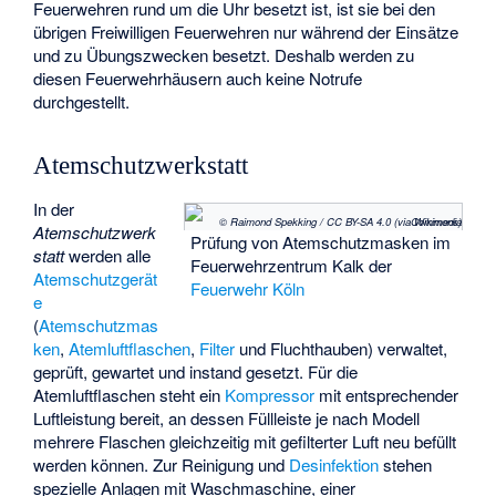
Feuerwehren rund um die Uhr besetzt ist, ist sie bei den
übrigen Freiwilligen Feuerwehren nur während der Einsätze
und zu Übungszwecken besetzt. Deshalb werden zu
diesen Feuerwehrhäusern auch keine Notrufe
durchgestellt.
Atemschutzwerkstatt
In der
© Raimond Spekking / CC BY-SA 4.0 (via Wikimedia Commons)
Atemschutzwerk
Prüfung von Atemschutzmasken im
statt
werden alle
Feuerwehrzentrum Kalk der
Atemschutzgerät
Feuerwehr Köln
e
(
Atemschutzmas
ken
,
Atemluftflaschen
,
Filter
und
Fluchthauben
) verwaltet,
geprüft, gewartet und instand gesetzt. Für die
Atemluftflaschen steht ein
Kompressor
mit entsprechender
Luftleistung bereit, an dessen Füllleiste je nach Modell
mehrere Flaschen gleichzeitig mit gefilterter Luft neu befüllt
werden können. Zur Reinigung und
Desinfektion
stehen
spezielle Anlagen mit Waschmaschine, einer