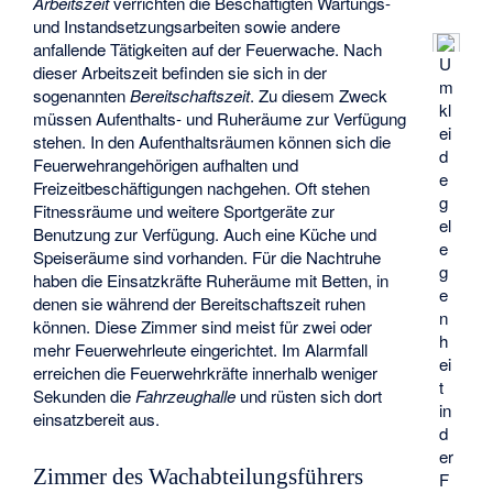
Arbeitszeit
verrichten die Beschäftigten Wartungs-
und Instandsetzungsarbeiten sowie andere
anfallende Tätigkeiten auf der Feuerwache. Nach
U
dieser Arbeitszeit befinden sie sich in der
m
sogenannten
Bereitschaftszeit
. Zu diesem Zweck
kl
müssen Aufenthalts- und Ruheräume zur Verfügung
ei
stehen. In den Aufenthaltsräumen können sich die
d
Feuerwehrangehörigen aufhalten und
e
Freizeitbeschäftigungen nachgehen. Oft stehen
g
Fitnessräume und weitere Sportgeräte zur
el
Benutzung zur Verfügung. Auch eine Küche und
e
Speiseräume sind vorhanden. Für die Nachtruhe
g
haben die Einsatzkräfte Ruheräume mit Betten, in
e
denen sie während der Bereitschaftszeit ruhen
n
können. Diese Zimmer sind meist für zwei oder
h
mehr Feuerwehrleute eingerichtet. Im Alarmfall
ei
erreichen die Feuerwehrkräfte innerhalb weniger
t
Sekunden die
Fahrzeughalle
und rüsten sich dort
in
einsatzbereit aus.
d
er
Zimmer des Wachabteilungsführers
F