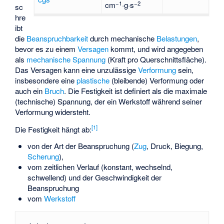
−1
−2
cm
·g·s
sc
hre
ibt
die
Beanspruchbarkeit
durch mechanische
Belastungen
,
bevor es zu einem
Versagen
kommt, und wird angegeben
als
mechanische Spannung
(Kraft pro Querschnittsfläche).
Das Versagen kann eine unzulässige
Verformung
sein,
insbesondere eine
plastische
(bleibende) Verformung oder
auch ein
Bruch
. Die Festigkeit ist definiert als die maximale
(technische) Spannung, der ein Werkstoff während seiner
Verformung widersteht.
[
1
]
Die Festigkeit hängt ab:
von der Art der Beanspruchung (
Zug
, Druck, Biegung,
Scherung
),
vom zeitlichen Verlauf (konstant, wechselnd,
schwellend) und der Geschwindigkeit der
Beanspruchung
vom
Werkstoff