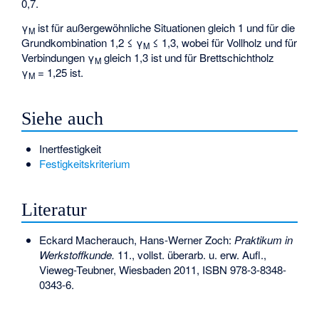
0,7.
γ
ist für außergewöhnliche Situationen gleich 1 und für die
M
Grundkombination 1,2 ≤ γ
≤ 1,3, wobei für Vollholz und für
M
Verbindungen γ
gleich 1,3 ist und für Brettschichtholz
M
γ
= 1,25 ist.
M
Siehe auch
Inertfestigkeit
Festigkeitskriterium
Literatur
Eckard Macherauch, Hans-Werner Zoch:
Praktikum in
Werkstoffkunde.
11., vollst. überarb. u. erw. Aufl.,
Vieweg-Teubner, Wiesbaden 2011,
ISBN 978-3-8348-
0343-6
.