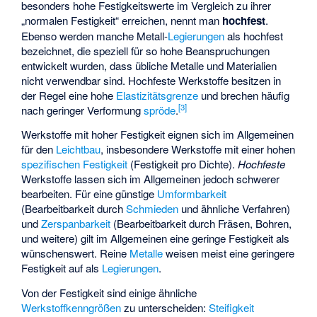
besonders hohe Festigkeitswerte im Vergleich zu ihrer
„normalen Festigkeit“ erreichen, nennt man
hochfest
.
Ebenso werden manche Metall-
Legierungen
als hochfest
bezeichnet, die speziell für so hohe Beanspruchungen
entwickelt wurden, dass übliche Metalle und Materialien
nicht verwendbar sind. Hochfeste Werkstoffe besitzen in
der Regel eine hohe
Elastizitätsgrenze
und brechen häufig
[
3
]
nach geringer Verformung
spröde
.
Werkstoffe mit hoher Festigkeit eignen sich im Allgemeinen
für den
Leichtbau
, insbesondere Werkstoffe mit einer hohen
spezifischen Festigkeit
(Festigkeit pro Dichte).
Hochfeste
Werkstoffe lassen sich im Allgemeinen jedoch schwerer
bearbeiten. Für eine günstige
Umformbarkeit
(Bearbeitbarkeit durch
Schmieden
und ähnliche Verfahren)
und
Zerspanbarkeit
(Bearbeitbarkeit durch Fräsen, Bohren,
und weitere) gilt im Allgemeinen eine geringe Festigkeit als
wünschenswert. Reine
Metalle
weisen meist eine geringere
Festigkeit auf als
Legierungen
.
Von der Festigkeit sind einige ähnliche
Werkstoffkenngrößen
zu unterscheiden:
Steifigkeit