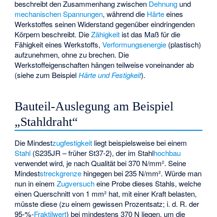
beschreibt den Zusammenhang zwischen
Dehnung
und
mechanischen Spannungen
, während die
Härte
eines
Werkstoffes seinen Widerstand gegenüber eindringenden
Körpern beschreibt. Die
Zähigkeit
ist das Maß für die
Fähigkeit eines Werkstoffs,
Verformungsenergie
(plastisch)
aufzunehmen, ohne zu brechen. Die
Werkstoffeigenschaften hängen teilweise voneinander ab
(siehe zum Beispiel
Härte und Festigkeit
).
Bauteil-Auslegung am Beispiel
„Stahldraht“
Die Mindest
zugfestigkeit
liegt beispielsweise bei einem
Stahl
(S235JR – früher St37-2), der im Stahl
hochbau
verwendet wird, je nach Qualität bei 370 N/mm². Seine
Mindest
streckgrenze
hingegen bei 235 N/mm². Würde man
nun in einem
Zugversuch
eine Probe dieses Stahls, welche
einen Querschnitt von 1 mm² hat, mit einer Kraft belasten,
müsste diese (zu einem gewissen Prozentsatz; i. d. R. der
95-%-
Fraktilwert
) bei mindestens 370 N liegen, um die