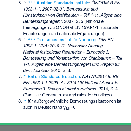
a
b
c
↑
Austrian Standards Institute
:
ÖNORM B EN
1993-1-1: 2007-02-01: Bemessung und
Konstruktion von Stahlbauten – Teil 1-1: „Allgemeine
Bemessungsregeln“
. 2007,
S.
5
(Nationale
Festlegungen zu ÖNORM EN 1993-1-1, nationale
Erläuterungen und nationale Ergänzungen).
a
b
c
↑
Deutsches Institut für Normung
:
DIN EN
1993-1-1/NA: 2010-12: Nationaler Anhang –
National festgelegte Parameter – Eurocode 3:
Bemessung und Konstruktion von Stahlbauten – Teil
1-1: Allgemeine Bemessungsregeln und Regeln für
den Hochbau
. 2010,
S.
8
.
↑
British Standards Institution
:
NA+A1:2014 to BS
EN 1993-1-1:2005+A1:2014 UK National Annex to
Eurocode 3: Design of steel structures
. 2014,
S.
4
(Part 1-1: General rules and rules for buildings).
↑
für außergewöhnliche Bemessungssituationen ist
auch in Deutschland γ
=0
M1