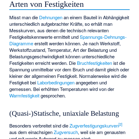
Arten von Festigkeiten
Misst man die
Dehnungen
an einem Bauteil in Abhängigkeit
unterschiedlich aufgebrachter Kräfte, so erhält man
Messkurven, aus denen die technisch relevanten
Festigkeitskennwerte ermittelt und
Spannungs-Dehnungs-
Diagramme
erstellt werden können. Je nach Werkstoff,
Werkstoffzustand, Temperatur, Art der Belastung und
Belastungsgeschwindigkeit können unterschiedliche
Festigkeiten erreicht werden. Die
Bruchfestigkeiten
ist die
Spannung unmittelbar vor dem Bruch und damit gleich oder
kleiner der allgemeinen Festigkeit. Normalerweise wird die
Festigkeit bei
Laborbedingungen
angegeben und
gemessen. Bei erhöhten Temperaturen wird von der
Warmfestigkeit
gesprochen.
(Quasi-)Statische, uniaxiale Belastung
[
2
]
Besonders verbreitet sind die
Zugverfestigungskurven
aus dem einachsigen
Zugversuch
, weil sie am genausten
und mit wenig Aufwand zu messen sind: