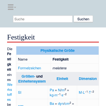
Festigkeit
Die
Physikalische Größe
Fe
sti
Name
Festigkeit
gk
Formelzeichen
meistens
eit
ein
Größen-
und
Einheit
Dimension
es
Einheitensystem
We
rks
2
Pa
=
N
/
m
=
−1
−2
SI
M
·
L
·
T
toff
−1
−2
kg
·
m
·
s
es
2
Ba
=
dyn
/
cm
=
be
cgs