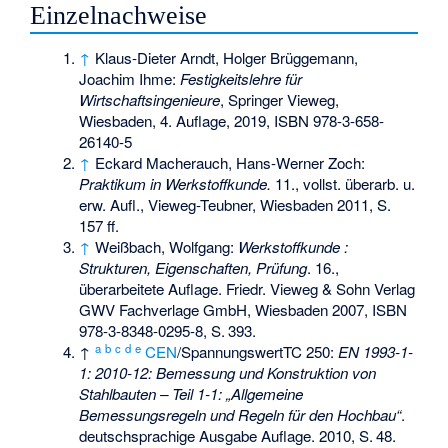
Einzelnachweise
↑
Klaus-Dieter Arndt, Holger Brüggemann,
Joachim Ihme:
Festigkeitslehre für
Wirtschaftsingenieure
, Springer Vieweg,
Wiesbaden, 4. Auflage, 2019,
ISBN 978-3-658-
26140-5
↑
Eckard Macherauch, Hans-Werner Zoch:
Praktikum in Werkstoffkunde.
11., vollst. überarb. u.
erw. Aufl., Vieweg-Teubner, Wiesbaden 2011, S.
157 ff.
↑
Weißbach, Wolfgang:
Werkstoffkunde :
Strukturen, Eigenschaften, Prüfung
. 16.,
überarbeitete Auflage. Friedr. Vieweg & Sohn Verlag
GWV Fachverlage GmbH, Wiesbaden 2007,
ISBN
978-3-8348-0295-8
,
S.
393
.
a
b
c
d
e
↑
CEN
/SpannungswertTC 250:
EN 1993-1-
1: 2010-12: Bemessung und Konstruktion von
Stahlbauten – Teil 1-1: „Allgemeine
Bemessungsregeln und Regeln für den Hochbau“
.
deutschsprachige Ausgabe Auflage. 2010,
S.
48
.