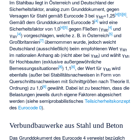
Im Stahlbau liegt in Österreich und Deutschland der
Sicherheitsfaktor, analog zum Grunddokument, gegen
[
4
]
[
5
]
[
6
]
Versagen für Stahl gemäß Eurocode 3 bei γ
=1,25
.
M2
[
4
]
Gemäß dem Grunddokument Eurocode 3
wird eine
[
4
]
[
5
]
[
4
]
Sicherheitsfaktor von 1,0
gegen Fließen (γ
und
M0
[
4
]
[
5
]
γ
) vorgeschlagen, welche z. B. in Österreich
und
M1
[
7
]
Großbritannien
übernommen wurde, jedoch weicht
Deutschland (ausschließlich) beim empfohlenen Wert γ
M1
im nationalen Anhang ab (nicht aber bei γ
) und wählt γ
M0
M1
für Hochbauten (exklusive außergewöhnliche
[
8
]
[
6
]
Bemessungssituationen
) 1,1
, der Wert für γ
wird
M0
ebenfalls (außer bei Stabilitätsnachweisen in Form von
Querschnittsnachweisen mit Schnittgrößen nach Theorie II.
[
6
]
Ordnung) zu 1,0
gewählt. Dabei ist zu beachten, dass die
Belastungen jeweils durch eigene Faktoren abgesichert
werden (siehe semiprobabilistisches
Teilsicherheitskonzept
des
Eurocode 0
).
Verbundbauwerke aus Stahl und Beton
Das Grunddokument des Eurocode 4 verweist bezüglich