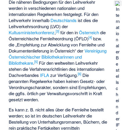
Die näheren Bedingungen für den Leihverkehr
werden in verschiedenen nationalen und
In
internationalen Regelwerken festgelegt. Für den
te
Leihverkehr innerhalb
Deutschlands
ist dies die
rn
Leihverkehrsordnung
(LVO) der
at
[
3
]
Kultusministerkonferenz
,
für den in
Österreich
die
io
[
4
]
Österreichische Fernleiheordnung
(ÖFLO)
bzw.
n
die „Empfehlung zur Abwicklung von Fernleihe und
al
Dokumentenlieferung in Österreich“ der
Vereinigung
er
Österreichischer Bibliothekarinnen und
B
[
5
]
Bibliothekare
.
Für den weltweiten Leihverkehr
e
stehen die Verfahrensrichtlinien des internationalen
st
[
6
]
Dachverbandes
IFLA
zur Verfügung.
Die
el
genannten Regelwerke haben keinen Gesetz- oder
ls
Verordnungscharakter, sondern sind Empfehlungen,
c
die ggfls. örtlich per Verwaltungsvorschrift in Kraft
h
gesetzt werden.
ei
n
Es kann z. B. nicht alles über die Fernleihe bestellt
d
werden; so ist im deutschen Leihverkehr die
er
Bestellung von Unterhaltungsromanen, Büchern, die
IF
rein praktische Fertigkeiten vermitteln