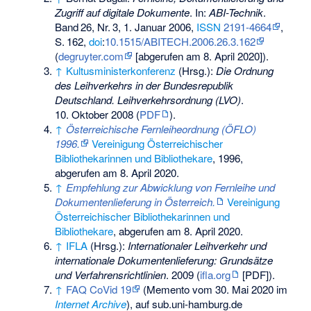
Zugriff auf digitale Dokumente
. In:
ABI-Technik
.
Band
26
,
Nr.
3
, 1. Januar 2006,
ISSN
2191-4664
,
S.
162
,
doi
:
10.1515/ABITECH.2006.26.3.162
(
degruyter.com
[abgerufen am 8. April 2020]).
↑
Kultusministerkonferenz
(Hrsg.):
Die Ordnung
des Leihverkehrs in der Bundesrepublik
Deutschland. Leihverkehrsordnung (LVO)
.
10. Oktober 2008 (
PDF
).
↑
Österreichische Fernleiheordnung (ÖFLO)
1996.
Vereinigung Österreichischer
Bibliothekarinnen und Bibliothekare
, 1996,
abgerufen am 8. April 2020
.
↑
Empfehlung zur Abwicklung von Fernleihe und
Dokumentenlieferung in Österreich.
Vereinigung
Österreichischer Bibliothekarinnen und
Bibliothekare
,
abgerufen am 8. April 2020
.
↑
IFLA
(Hrsg.):
Internationaler Leihverkehr und
internationale Dokumentenlieferung: Grundsätze
und Verfahrensrichtlinien
. 2009 (
ifla.org
[PDF]).
↑
FAQ CoVid 19
(
Memento
vom 30. Mai 2020 im
Internet Archive
), auf sub.uni-hamburg.de