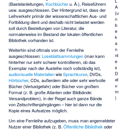
L
(Bastelanleitungen,
Kochbücher
u. Ä.), Reiseführern
A
usw. ausgeschlossen. Der Hintergrund ist, dass der
(u
Leihverkehr primär der wissenschaftlichen Aus- und
n
Fortbildung dient und deshalb nicht belastet werden
b
soll durch Bestellungen von Literatur, die
e
normalerweise im Bestand der lokalen öffentlichen
k
Bibliothek vorhanden ist.
a
n
Weiterhin sind oftmals von der Fernleihe
nt
ausgeschlossen:
Loseblattsammlungen
(man kann
e
hinterher nur sehr schwer kontrollieren, ob das
s
Exemplar nach der Ausleihe noch vollständig ist),
D
audiovisuelle Materialien
wie
Sprachkurse
, DVDs,
at
Hörbücher
, CDs, außerdem alte oder sehr wertvolle
u
Bücher (Verlustgefahr) oder Bücher von großem
m
Format (z. B. große Atlanten oder Bildbände:
)
Versandproblem), in der Regel auch ganze Bände
von Zeitschriftenjahrgängen – hier ist dann nur die
Kopie eines Aufsatzes möglich.
Um eine Fernleihe aufzugeben, muss man angemeldeter
Nutzer einer Bibliothek (z. B.
Öffentliche Bibliothek
oder