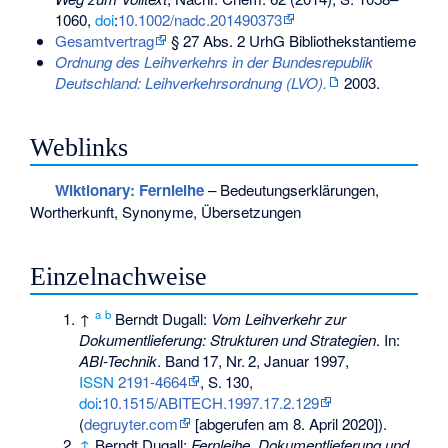
1060,
doi
:
10.1002/nadc.201490373
Gesamtvertrag
§ 27 Abs. 2 UrhG Bibliothekstantieme
Ordnung des Leihverkehrs in der Bundesrepublik
Deutschland: Leihverkehrsordnung (LVO).
2003.
Weblinks
Wiktionary: Fernleihe
– Bedeutungserklärungen,
Wortherkunft, Synonyme, Übersetzungen
Einzelnachweise
a
b
↑
Berndt Dugall:
Vom Leihverkehr zur
Dokumentlieferung: Strukturen und Strategien
. In:
ABI-Technik
.
Band
17
,
Nr.
2
, Januar 1997,
ISSN
2191-4664
,
S.
130
,
doi
:
10.1515/ABITECH.1997.17.2.129
(
degruyter.com
[abgerufen am 8. April 2020]).
↑
Berndt Dugall:
Fernleihe, Dokumentlieferung und