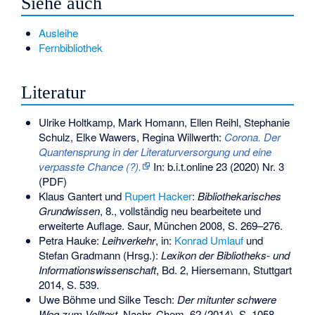
Siehe auch
Ausleihe
Fernbibliothek
Literatur
Ulrike Holtkamp, Mark Homann, Ellen Reihl, Stephanie
Schulz, Elke Wawers, Regina Willwerth:
Corona. Der
Quantensprung in der Literaturversorgung und eine
verpasste Chance (?).
In: b.i.t.online 23 (2020) Nr. 3
(PDF)
Klaus Gantert und
Rupert Hacker
:
Bibliothekarisches
Grundwissen
, 8., vollständig neu bearbeitete und
erweiterte Auflage. Saur, München 2008, S. 269–276.
Petra Hauke:
Leihverkehr
, in:
Konrad Umlauf
und
Stefan Gradmann (Hrsg.):
Lexikon der Bibliotheks- und
Informationswissenschaft
, Bd. 2, Hiersemann, Stuttgart
2014, S. 539.
Uwe Böhme
und Silke Tesch:
Der mitunter schwere
Weg zum Volltext
, Nachr. Chem. 62 (2014), S. 1058–