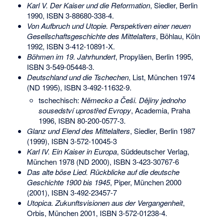
Karl V. Der Kaiser und die Reformation
, Siedler, Berlin
1990,
ISBN 3-88680-338-4
.
Von Aufbruch und Utopie. Perspektiven einer neuen
Gesellschaftsgeschichte des Mittelalters
, Böhlau, Köln
1992,
ISBN 3-412-10891-X
.
Böhmen im 19. Jahrhundert
, Propyläen, Berlin 1995,
ISBN 3-549-05448-3
.
Deutschland und die Tschechen
, List, München 1974
(ND 1995),
ISBN 3-492-11632-9
.
tschechisch:
Německo a Češi. Dějiny jednoho
sousedství uprostřed Evropy
, Academia, Praha
1996,
ISBN 80-200-0577-3
.
Glanz und Elend des Mittelalters
, Siedler, Berlin 1987
(1999),
ISBN 3-572-10045-3
Karl IV. Ein Kaiser in Europa
, Süddeutscher Verlag,
München 1978 (ND 2000),
ISBN 3-423-30767-6
Das alte böse Lied. Rückblicke auf die deutsche
Geschichte 1900 bis 1945
, Piper, München 2000
(2001),
ISBN 3-492-23457-7
Utopica. Zukunftsvisionen aus der Vergangenheit
,
Orbis, München 2001,
ISBN 3-572-01238-4
.