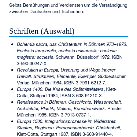
Seibts Bemühungen und Verdiensten um die Verständigung
zwischen Deutschen und Tschechen.
Schriften (Auswahl)
Bohemia sacra, das Christentum in Böhmen 973–1973.
Ecclesia temporalis; ecclesia universalis; ecclesia
magistra; ecclesia
. Schwann, Düsseldorf 1972,
ISBN
3-590-30247-X
.
Revolution in Europa, Ursprung und Wege innerer
Gewalt. Strukturen, Elemente, Exempel
. Süddeutscher
Verlag, München 1984,
ISBN 3-7991-6212-7
.
Europa 1400. Die Krise des Spätmittelalters
, Klett-
Cotta, Stuttgart 1984,
ISBN 3-608-91210-X
.
Renaissance in Böhmen, Geschichte, Wissenschaft,
Architektur, Plastik, Malerei, Kunsthandwerk
. Prestel,
München 1985,
ISBN 3-7913-0737-1
.
Europa 1500. Integrationsprozesse im Widerstreit.
Staaten, Regionen, Personenverbände, Christenheit
,
Klett-Cotta, Stuttgart 1987,
ISBN 3-608-91440-4
.