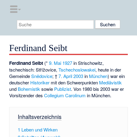
Ferdinand Seibt
Ferdinand Seibt
(*
9. Mai
1927
in Strischowitz,
tschechisch: Střížovice,
Tschechoslowakei
, heute in der
Gemeinde
Snědovice
; †
7. April
2003
in
München
) war ein
deutscher
Historiker
mit den Schwerpunkten
Mediävistik
und
Bohemistik
sowie
Publizist
. Von 1980 bis 2003 war er
Vorsitzender des
Collegium Carolinum
in München.
Inhaltsverzeichnis
1
Leben und Wirken