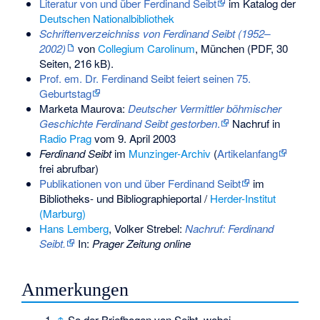
Literatur von und über Ferdinand Seibt
im Katalog der
Deutschen Nationalbibliothek
Schriftenverzeichniss von Ferdinand Seibt (1952–
2002)
von
Collegium Carolinum
, München (PDF, 30
Seiten, 216 kB).
Prof. em. Dr. Ferdinand Seibt feiert seinen 75.
Geburtstag
Marketa Maurova:
Deutscher Vermittler böhmischer
Geschichte Ferdinand Seibt gestorben
.
Nachruf in
Radio Prag
vom 9. April 2003
Ferdinand Seibt
im
Munzinger-Archiv
(
Artikelanfang
frei abrufbar)
Publikationen von und über Ferdinand Seibt
im
Bibliotheks- und Bibliographieportal /
Herder-Institut
(Marburg)
Hans Lemberg
, Volker Strebel:
Nachruf: Ferdinand
Seibt.
In:
Prager Zeitung online
Anmerkungen
↑
So der Briefbogen von Seibt, wobei