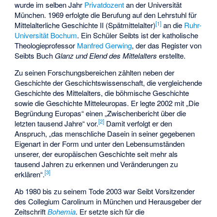
wurde im selben Jahr
Privatdozent
an der Universität
München. 1969 erfolgte die Berufung auf den Lehrstuhl für
[1]
Mittelalterliche Geschichte II (Spätmittelalter)
an die
Ruhr-
Universität Bochum
. Ein Schüler Seibts ist der katholische
Theologieprofessor
Manfred Gerwing
, der das Register von
Seibts Buch
Glanz und Elend des Mittelalters
erstellte.
Zu seinen Forschungsbereichen zählten neben der
Geschichte der Geschichtswissenschaft, die vergleichende
Geschichte des Mittelalters, die böhmische Geschichte
sowie die Geschichte Mitteleuropas. Er legte 2002 mit „Die
Begründung Europas“ einen „Zwischenbericht über die
[2]
letzten tausend Jahre“ vor.
Damit verfolgt er den
Anspruch, „das menschliche Dasein in seiner gegebenen
Eigenart in der Form und unter den Lebensumständen
unserer, der europäischen Geschichte seit mehr als
tausend Jahren zu erkennen und Veränderungen zu
[3]
erklären“.
Ab 1980 bis zu seinem Tode 2003 war Seibt Vorsitzender
des Collegium Carolinum in München und Herausgeber der
Zeitschrift
Bohemia
. Er setzte sich für die