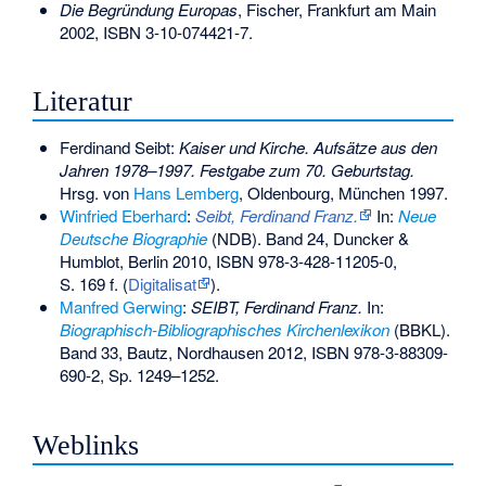
Die Begründung Europas
, Fischer, Frankfurt am Main
2002,
ISBN 3-10-074421-7
.
Literatur
Ferdinand Seibt:
Kaiser und Kirche. Aufsätze aus den
Jahren 1978–1997. Festgabe zum 70. Geburtstag.
Hrsg. von
Hans Lemberg
, Oldenbourg, München 1997.
Winfried Eberhard
:
Seibt, Ferdinand Franz.
In:
Neue
Deutsche Biographie
(NDB). Band 24, Duncker &
Humblot, Berlin 2010,
ISBN 978-3-428-11205-0
,
S. 169 f. (
Digitalisat
).
Manfred Gerwing
:
SEIBT, Ferdinand Franz.
In:
Biographisch-Bibliographisches Kirchenlexikon
(BBKL).
Band 33, Bautz, Nordhausen 2012,
ISBN 978-3-88309-
690-2
, Sp. 1249–1252.
Weblinks