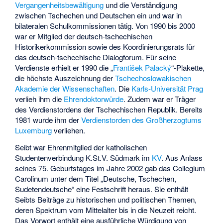
Vergangenheitsbewältigung
und die Verständigung
zwischen Tschechen und Deutschen ein und war in
bilateralen Schulkommissionen tätig. Von 1990 bis 2000
war er Mitglied der deutsch-tschechischen
Historikerkommission sowie des Koordinierungsrats für
das deutsch-tschechische Dialogforum. Für seine
Verdienste erhielt er 1990 die „
František Palacký
“-Plakette,
die höchste Auszeichnung der
Tschechoslowakischen
Akademie der Wissenschaften
. Die
Karls-Universität Prag
verlieh ihm die
Ehrendoktorwürde
. Zudem war er Träger
des Verdienstordens der Tschechischen Republik. Bereits
1981 wurde ihm der
Verdienstorden des Großherzogtums
Luxemburg
verliehen.
Seibt war Ehrenmitglied der katholischen
Studentenverbindung K.St.V. Südmark im
KV
. Aus Anlass
seines 75. Geburtstages im Jahre 2002 gab das Collegium
Carolinum unter dem Titel „Deutsche, Tschechen,
Sudetendeutsche“ eine Festschrift heraus. Sie enthält
Seibts Beiträge zu historischen und politischen Themen,
deren Spektrum vom Mittelalter bis in die Neuzeit reicht.
Das Vorwort enthält eine ausführliche Würdigung von