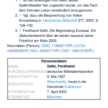
Spätmittelalter hier zugesetzt wurde, um das Fach
dem fremden Leser verständlich einzugrenzen.
↑
Vgl. dazu die Besprechung von Volker
Kronenberg in:
Historische Zeitschrift
277, 2003, S.
129–130.
↑
Ferdinand Seibt:
Die Begründung Europas. Ein
Zwischenbericht über die letzten tausend Jahre.
Frankfurt am Main 2002.
Normdaten (Person):
GND
:
118825178
|
LCCN
:
n50005380
|
NDL
:
00540774
|
VIAF
:
109019155
|
Personendaten
Seibt, Ferdinand
NAME
KURZBESCHREIBUNG
deutscher Mittelalterhistoriker
GEBURTSDATUM
9. Mai 1927
Strischowitz
, heute in der
GEBURTSORT
Gemeinde
Snědovice
STERBEDATUM
7. April 2003
STERBEORT
München