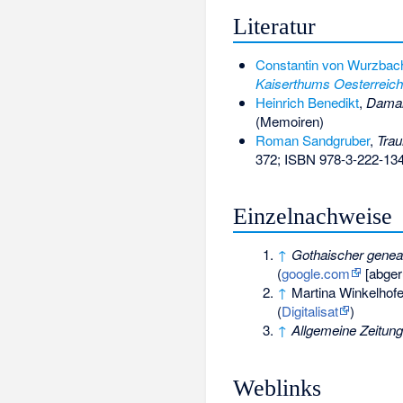
Literatur
Constantin von Wurzbac
Kaiserthums Oesterreich
Heinrich Benedikt
,
Damals
(Memoiren)
Roman Sandgruber
,
Trau
372;
ISBN 978-3-222-13
Einzelnachweise
↑
Gothaischer geneal
(
google.com
[abger
↑
Martina Winkelhofe
(
Digitalisat
)
↑
Allgemeine Zeitung
Weblinks