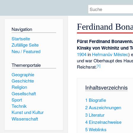
Ferdinand Bona
Navigation
Startseite
Fürst Ferdinand Bonaventu
Zufällige Seite
Kinsky von Wchinitz und T
Neu / Featured
1904
in
Heřmanův Městec
) 
und war Oberhaupt des Ha
Themenportale
[
1
]
Reichsrat.
Geographie
Geschichte
Inhaltsverzeichnis
Religion
Gesellschaft
Sport
1
Biografie
Technik
2
Auszeichnungen
Kunst und Kultur
3
Literatur
Wissenschaft
4
Einzelnachweise
5
Weblinks