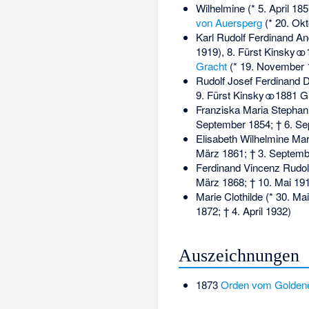
Wilhelmine (* 5. April 18
von Auersperg
(* 20. Ok
Karl Rudolf Ferdinand A
1919), 8. Fürst Kinsky ⚭
Gracht
(* 19. November 
Rudolf Josef Ferdinand 
9. Fürst Kinsky ⚭ 1881 G
Franziska Maria Stephani
September 1854; † 6. Se
Elisabeth Wilhelmine Mari
März 1861; † 3. Septemb
Ferdinand Vincenz Rudolf
März 1868; † 10. Mai 19
Marie Clothilde (* 30. Ma
1872; † 4. April 1932)
Auszeichnungen
1873
Orden vom Goldene