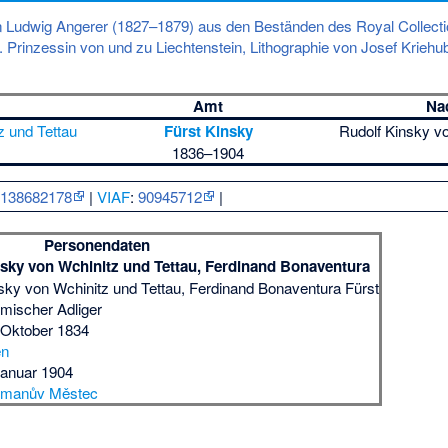
n Ludwig Angerer (1827–1879) aus den Beständen des Royal Collecti
. Prinzessin von und zu Liechtenstein, Lithographie von Josef Kriehu
Amt
Na
z und Tettau
Fürst Kinsky
Rudolf Kinsky vo
1836–1904
:
138682178
|
VIAF
:
90945712
|
Personendaten
sky von Wchinitz und Tettau, Ferdinand Bonaventura
sky von Wchinitz und Tettau, Ferdinand Bonaventura Fürst
mischer Adliger
 Oktober 1834
en
Januar 1904
řmanův Městec