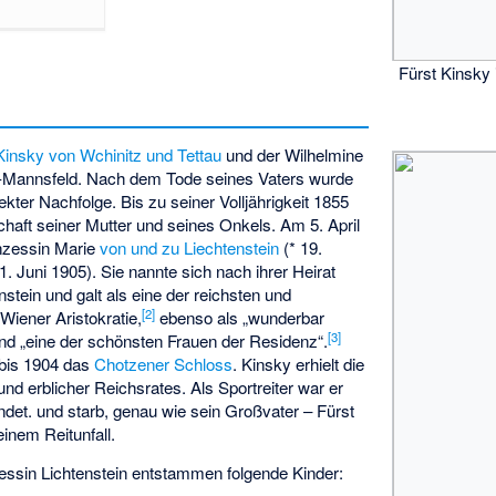
Fürst Kinsky 
Kinsky von Wchinitz und Tettau
und der Wilhelmine
o-Mannsfeld. Nach dem Tode seines Vaters wurde
rekter Nachfolge. Bis zu seiner Volljährigkeit 1855
haft seiner Mutter und seines Onkels. Am 5. April
inzessin Marie
von und zu Liechtenstein
(* 19.
. Juni 1905). Sie nannte sich nach ihrer Heirat
stein und galt als eine der reichsten und
[
2
]
Wiener Aristokratie,
ebenso als „wunderbar
[
3
]
d „eine der schönsten Frauen der Residenz“.
 bis 1904 das
Chotzener Schloss
. Kinsky erhielt die
d erblicher Reichsrates. Als Sportreiter war er
det. und starb, genau wie sein Großvater – Fürst
einem Reitunfall.
zessin Lichtenstein entstammen folgende Kinder: