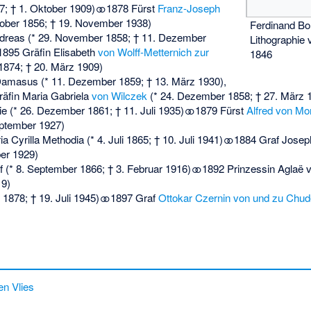
57; † 1. Oktober 1909) ⚭ 1878 Fürst
Franz-Joseph
tober 1856; † 19. November 1938)
Ferdinand Bo
ndreas (* 29. November 1858; † 11. Dezember
Lithographie
 1895 Gräfin Elisabeth
von Wolff-Metternich zur
1846
1874; † 20. März 1909)
Damasus (* 11. Dezember 1859; † 13. März 1930),
räfin Maria Gabriela
von Wilczek
(* 24. Dezember 1858; † 27. März 
e (* 26. Dezember 1861; † 11. Juli 1935) ⚭ 1879 Fürst
Alfred von M
ptember 1927)
a Cyrilla Methodia (* 4. Juli 1865; † 10. Juli 1941) ⚭ 1884 Graf Josep
er 1929)
 (* 8. September 1866; † 3. Februar 1916) ⚭ 1892 Prinzessin Aglaë v
19)
i 1878; † 19. Juli 1945) ⚭ 1897 Graf
Ottokar Czernin von und zu Chud
n Vlies