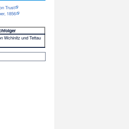
on Trust
ber, 1856
chfolger
n Wchinitz und Tettau