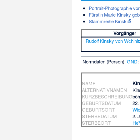
Portrait-Photographie vo
Fürstin Marie Kinsky geb
Stammreihe Kinski
Vorgänger
Rudolf Kinsky von Wchinit
Normdaten (Person):
GND
Kin
NAME
ALTERNATIVNAMEN
Kin
KURZBESCHREIBUNG
böh
GEBURTSDATUM
22.
GEBURTSORT
Wi
STERBEDATUM
2. 
STERBEORT
He