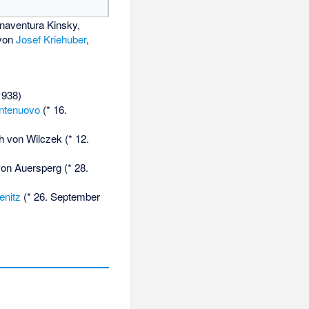
naventura Kinsky,
 von
Josef Kriehuber
,
1938)
ontenuovo
(* 16.
h von Wilczek (* 12.
on Auersperg (* 28.
enitz
(* 26. September