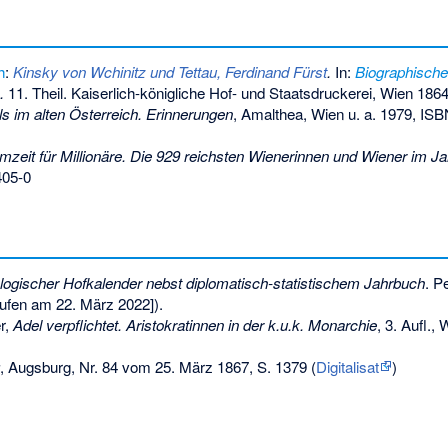
h
:
Kinsky von Wchinitz und Tettau, Ferdinand Fürst
.
In:
Biographische
.
11. Theil. Kaiserlich-königliche Hof- und Staatsdruckerei, Wien 1864
 im alten Österreich. Erinnerungen
, Amalthea, Wien u. a. 1979,
ISB
mzeit für Millionäre. Die 929 reichsten Wienerinnen und Wiener im J
405-0
ogischer Hofkalender nebst diplomatisch-statistischem Jahrbuch
. P
ufen am 22. März 2022]).
r,
Adel verpflichtet. Aristokratinnen in der k.u.k. Monarchie
, 3. Aufl.,
, Augsburg, Nr. 84 vom 25. März 1867, S. 1379 (
Digitalisat
)