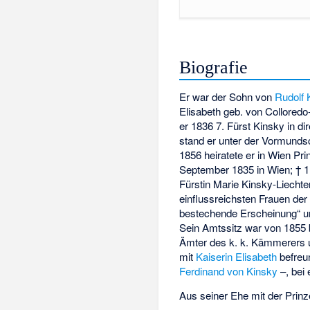
Biografie
Er war der Sohn von
Rudolf 
Elisabeth geb. von Collored
er 1836 7. Fürst Kinsky in di
stand er unter der Vormundsc
1856 heiratete er in Wien Pr
September 1835 in Wien; † 11
Fürstin Marie Kinsky-Liechten
einflussreichsten Frauen der 
bestechende Erscheinung“ un
Sein Amtssitz war von 1855
Ämter des k. k. Kämmerers un
mit
Kaiserin Elisabeth
befreun
Ferdinand von Kinsky
–, bei 
Aus seiner Ehe mit der Prin