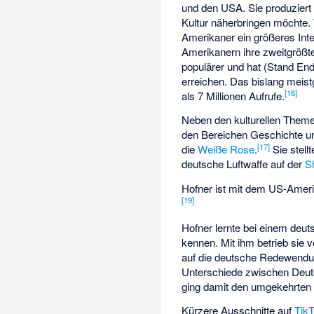
und den USA. Sie produziert 
Kultur näherbringen möchte. 
Amerikaner ein größeres Int
Amerikanern ihre zweitgrößt
populärer und hat (Stand End
erreichen. Das bislang meis
[
16
]
als 7 Millionen Aufrufe.
Neben den kulturellen Themen
den Bereichen Geschichte und
[
17
]
die
Weiße Rose
.
Sie stell
deutsche Luftwaffe auf der
S
Hofner ist mit dem US-Amerika
[
19
]
Hofner lernte bei einem de
kennen. Mit ihm betrieb sie
auf die deutsche Redewend
Unterschiede zwischen Deut
ging damit den umgekehrten
Kürzere Ausschnitte auf
Tik