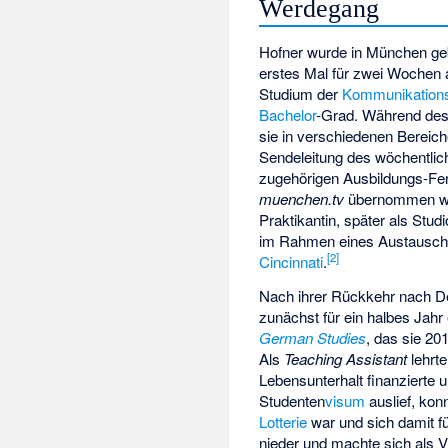
Werdegang
Hofner wurde in München geb
erstes Mal für zwei Wochen 
Studium der
Kommunikation
Bachelor
-Grad. Während des
sie in verschiedenen Bereiche
Sendeleitung des wöchentli
zugehörigen Ausbildungs-F
muenchen.tv
übernommen wur
Praktikantin, später als Stud
im Rahmen eines Austauschp
[
2
]
Cincinnati
.
Nach ihrer Rückkehr nach De
zunächst für ein halbes Jah
German Studies
, das sie 2
Als
Teaching Assistant
lehrte
Lebensunterhalt finanzierte
Studenten
visum
auslief, kon
Lotterie
war und sich damit fü
nieder und machte sich als V