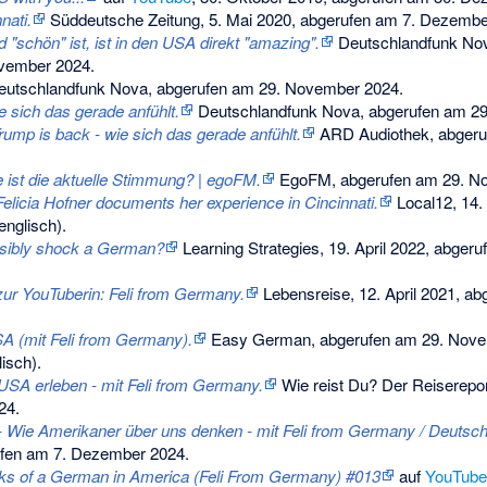
nati.
Süddeutsche Zeitung, 5. Mai 2020,
abgerufen am 7. Dezembe
 "schön" ist, ist in den USA direkt "amazing".
Deutschlandfunk Nova
ovember 2024
.
utschlandfunk Nova,
abgerufen am 29. November 2024
.
e sich das gerade anfühlt.
Deutschlandfunk Nova,
abgerufen am 2
ump is back - wie sich das gerade anfühlt.
ARD Audiothek,
abgeru
ist die aktuelle Stimmung? | egoFM.
EgoFM,
abgerufen am 29. N
elicia Hofner documents her experience in Cincinnati.
Local12, 14. 
englisch).
sibly shock a German?
Learning Strategies, 19. April 2022,
abgeru
zur YouTuberin: Feli from Germany.
Lebensreise, 12. April 2021,
abg
A (mit Feli from Germany).
Easy German,
abgerufen am 29. Nov
isch).
USA erleben - mit Feli from Germany.
Wie reist Du? Der Reiserepor
24
.
 Wie Amerikaner über uns denken - mit Feli from Germany / Deutsc
ufen am 7. Dezember 2024.
ks of a German in America (Feli From Germany) #013
auf
YouTube