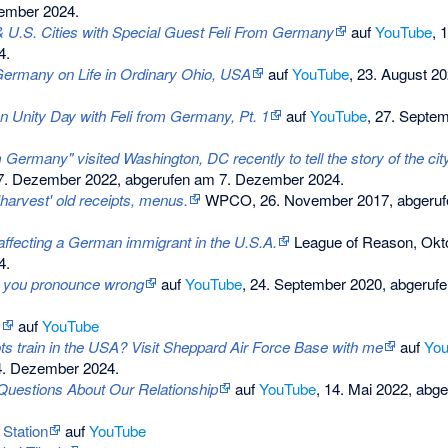
ember 2024.
U.S. Cities with Special Guest Feli From Germany
auf
YouTube
, 
4.
ermany on Life in Ordinary Ohio, USA
auf
YouTube
, 23. August 2
 Unity Day with Feli from Germany, Pt. 1
auf
YouTube
, 27. Septe
 Germany" visited Washington, DC recently to tell the story of the ci
. Dezember 2022,
abgerufen am 7. Dezember 2024
.
arvest' old receipts, menus.
WPCO, 26. November 2017,
abgeruf
 affecting a German immigrant in the U.S.A.
League of Reason, Okt
4
.
 you pronounce wrong
auf
YouTube
, 24. September 2020, abgeru
y
auf
YouTube
ots train in the USA? Visit Sheppard Air Force Base with me
auf
Yo
4. Dezember 2024.
estions About Our Relationship
auf
YouTube
, 14. Mai 2022, ab
 Station
auf
YouTube