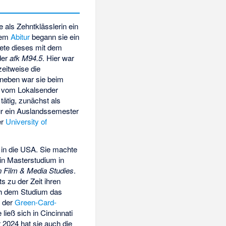
als Zehntklässlerin ein
dem
Abitur
begann sie ein
te dieses mit dem
der
afk M94.5
. Hier war
zeitweise die
aneben war sie beim
ie vom Lokalsender
tätig, zunächst als
 für ein Auslandssemester
er
University of
 in die USA. Sie machte
in Masterstudium in
in Film & Media Studies
.
ts zu der Zeit ihren
 dem Studium das
n der
Green-Card-
 ließ sich in Cincinnati
 2024 hat sie auch die