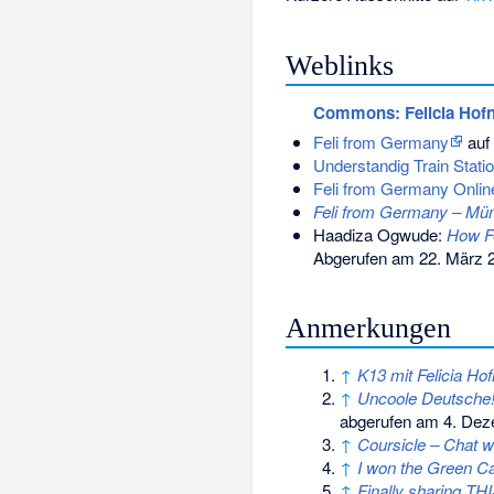
Weblinks
Commons
: Felicia Hof
Feli from Germany
auf
Understandig Train Stati
Feli from Germany Onli
Feli from Germany – Münc
Haadiza Ogwude:
How Fe
Abgerufen am 22. März 
Anmerkungen
↑
K13 mit Felicia Hof
↑
Uncoole Deutsche!
abgerufen am 4. Dez
↑
Coursicle – Chat w
↑
I won the Green Ca
↑
Finally sharing THI