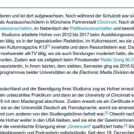
oren und ist dort aufgewachsen. Noch während der Schulzeit war sie 
als Austauschschülerin in Münchens Partnerstadt
Cincinnati
. Nach 
swissenschaften
, im Nebenfach der
Politikwissenschaften
und beende
 Studiums arbeitete Hofner von 2012 bis 2017 beim Ausbildungssen
n tätig, so in der tagesaktuellen Redaktion, im Kulturressort, wo sie 
[
1
]
chen Kulturmagazins
K13
innehatte und dann Ressortleiterin war. D
ernsehsender
afkTV
tätig, wo sie auch Sendungen moderiert hatte, d
den. Zudem war sie zeitgleich beim Privatsender
Radio Gong 96.3
ioassistentin. In ihrem letzten, dem siebten, Semester ging sie 2016
rogrammes beider Universitäten an die
Electronic Media Division
d
utschland und der Beendigung ihres Studiums zog es Hofner erneut
r ein unbezahltes Praktikum und dann an der
University of Cincinnati
e
019 mit dem Mastergrad abschloss. Zudem erwarb sie ein
Certificate 
 sie an der Universität
Deutsch als Fremdsprache
, womit sie einersei
[
3
]
 und zum anderen von den Studiengebühren befreit war.
Obwohl nach
nte Hofner weiter in den USA bleiben, weil sie eine der Gewinnerinne
[
4
]
r die vereinfachte Erlangung einer „
Greencard
“ qualifiziert hatte.
Sie
ideobloggerin und Podcasterin selbstständig. Seit dem 19. Dezember