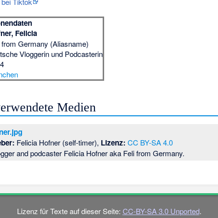
bei Tiktok
onendaten
ner, Felicia
i from Germany (Aliasname)
tsche Vloggerin und Podcasterin
94
nchen
 verwendete Medien
ner.jpg
eber:
Felicia Hofner (self-timer),
Lizenz:
CC BY-SA 4.0
gger and podcaster Felicia Hofner aka Feli from Germany.
Lizenz für Texte auf dieser Seite:
CC-BY-SA 3.0 Unported
.