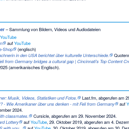
ner
– Sammlung von Bildern, Videos und Audiodateien
YouTube
on
auf
YouTube
ne-Shop
(englisch)
hnerin in den USA berichtet über kulturelle Unterschiede.
Quotenme
li from Germany bridges a cultural gap | Cincinnati's Top Content Cr
2025
(amerikanisches Englisch).
ner: Musik, Videos, Statistiken und Fotos.
Last.fm,
abgerufen am 2
? - Wie Amerikaner über uns denken - mit Feli from Germany
auf
Y
ember 2024.
ith classmates.
Cursicle,
abgerufen am 29. November 2024
.
rd Lottery
auf
YouTube
, 29. Oktober 2019, abgerufen am 4. Deze
S with you...
auf
YouTube
, 30. Oktober 2019, abgerufen am 30. D