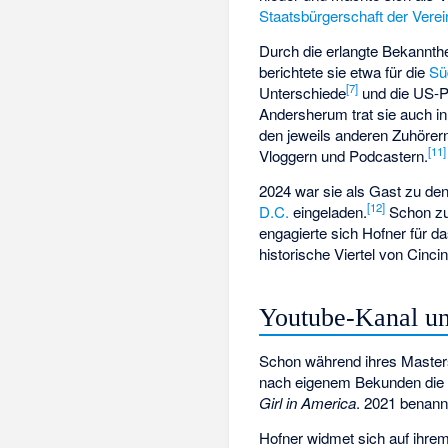
Staatsbürgerschaft der Verei
Durch die erlangte Bekannthe
berichtete sie etwa für die
Sü
[
7
]
Unterschiede
und die US-P
Andersherum trat sie auch i
den jeweils anderen Zuhörer
[
11
]
Vloggern und Podcastern.
2024 war sie als Gast zu de
[
12
]
D.C.
eingeladen.
Schon zuv
engagierte sich Hofner für d
historische Viertel von Cinc
Youtube-Kanal un
Schon während ihres Master
nach eigenem Bekunden die A
Girl in America
. 2021 benann
Hofner widmet sich auf ihre