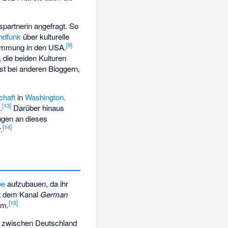
spartnerin angefragt. So
ndfunk
über kulturelle
[
9
]
timmung in den USA.
 die beiden Kulturen
t bei anderen Bloggern,
chaft
in
Washington,
[
13
]
.
Darüber hinaus
ngen an dieses
[
14
]
.
be
aufzubauen, da ihr
it dem Kanal
German
[
15
]
m.
en zwischen Deutschland