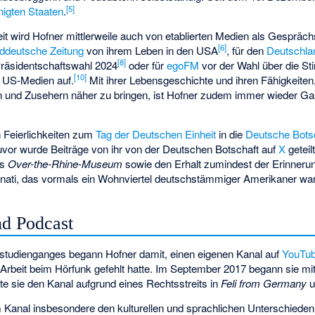
[
5
]
nigten Staaten
.
it wird Hofner mittlerweile auch von etablierten Medien als Gespräch
[
6
]
ddeutsche Zeitung
von ihrem Leben in den USA
, für den
Deutschla
[
8
]
räsidentschaftswahl 2024
oder für
egoFM
vor der Wahl über die S
[
10
]
n US-Medien auf.
Mit ihrer Lebensgeschichte und ihren Fähigkeiten,
n und Zusehern näher zu bringen, ist Hofner zudem immer wieder Gas
n Feierlichkeiten zum
Tag der Deutschen Einheit
in die
Deutsche Bots
or wurde Beiträge von ihr von der Deutschen Botschaft auf
X
geteilt
as
Over-the-Rhine-Museum
sowie den Erhalt zumindest der Erinneru
innati, das vormals ein Wohnviertel deutschstämmiger Amerikaner war
d Podcast
studienganges begann Hofner damit, einen eigenen Kanal auf
YouTu
rbeit beim Hörfunk gefehlt hatte. Im September 2017 begann sie m
te sie den Kanal aufgrund eines Rechtsstreits in
Feli from Germany
u
m Kanal insbesondere den kulturellen und sprachlichen Unterschied