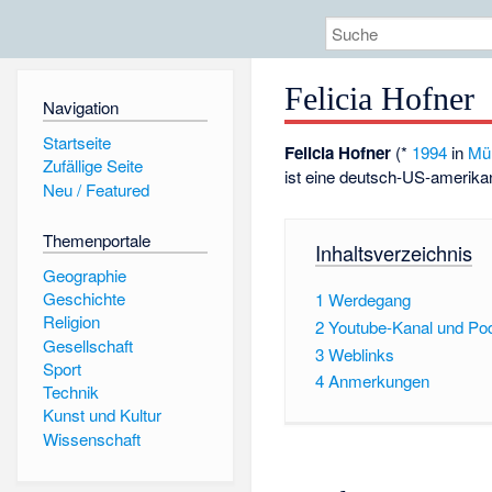
Felicia Hofner
Navigation
Startseite
Felicia Hofner
(*
1994
in
Mü
Zufällige Seite
ist eine deutsch-US-amerik
Neu / Featured
Themenportale
Inhaltsverzeichnis
Geographie
Geschichte
1
Werdegang
Religion
2
Youtube-Kanal und Po
Gesellschaft
3
Weblinks
Sport
4
Anmerkungen
Technik
Kunst und Kultur
Wissenschaft