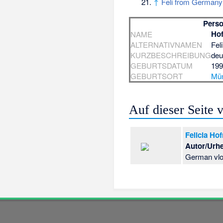
↑
Feli from Germany 
Pers
Hof
NAME
ALTERNATIVNAMEN
Fel
KURZBESCHREIBUNG
deu
GEBURTSDATUM
19
GEBURTSORT
Mü
Auf dieser Seite
Felicia Hof
Autor/Urh
German vlo