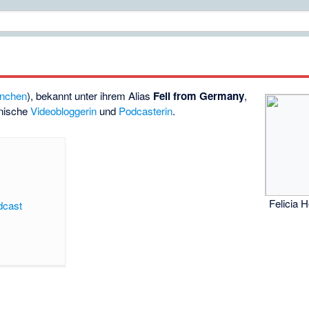
nchen
), bekannt unter ihrem Alias
Feli from Germany
,
anische
Videobloggerin
und
Podcasterin
.
Felicia 
dcast