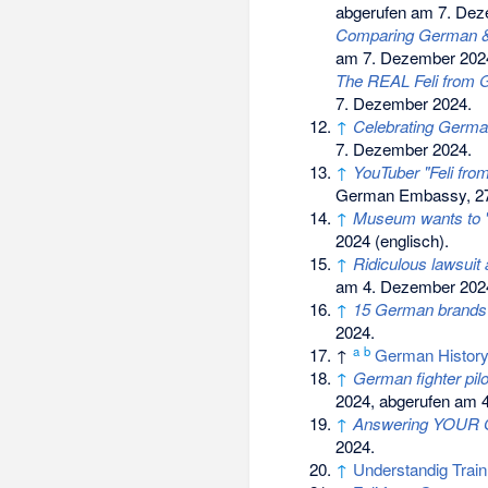
abgerufen am 7. Dez
Comparing German & 
am 7. Dezember 202
The REAL Feli from G
7. Dezember 2024.
↑
Celebrating German
7. Dezember 2024.
↑
YouTuber "Feli from
German Embassy, 27
↑
Museum wants to 'h
2024
(englisch).
↑
Ridiculous lawsuit
am 4. Dezember 202
↑
15 German brands
2024.
a
b
↑
German Histor
↑
German fighter pil
2024, abgerufen am 
↑
Answering YOUR Qu
2024.
↑
Understandig Train