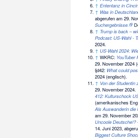
↑
Ententanz in Cincin
↑
Was in Deutschland
abgerufen am 29. N
Suchergebnisse.
De
↑
Trump is back – wi
Podcast: US-Wahl - Tr
2024
.
↑
US-Wahl 2024: Wie 
↑
WKRC:
YouTuber F
29. November 2024
(
ljd42:
What could pos
2024
(englisch).
↑
Von der Studentin 
29. November 2024
.
412: Kulturschock US
(amerikanisches Engl
Als Auswanderin die 
am 29. November 20
Uncoole Deutsche!? -
14. Juni 2023, abger
Biggest Culture Shoc