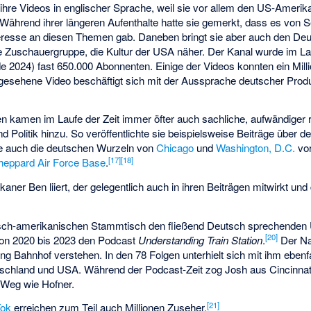
ihre Videos in englischer Sprache, weil sie vor allem den US-Amerik
Während ihrer längeren Aufenthalte hatte sie gemerkt, dass es von S
eresse an diesen Themen gab. Daneben bringt sie aber auch den De
e Zuschauergruppe, die Kultur der USA näher. Der Kanal wurde im La
e 2024) fast 650.000 Abonnenten. Einige der Videos konnten ein Mil
tgesehene Video beschäftigt sich mit der Aussprache deutscher Pro
 kamen im Laufe der Zeit immer öfter auch sachliche, aufwändiger r
 Politik hinzu. So veröffentlichte sie beispielsweise Beiträge über d
te auch die deutschen Wurzeln von
Chicago
und
Washington, D.C.
vor
[
17
]
[
18
]
heppard Air Force Base
.
ner Ben liiert, der gelegentlich auch in ihren Beiträgen mitwirkt und
utsch-amerikanischen Stammtisch den fließend Deutsch sprechende
[
20
]
 von 2020 bis 2023 den Podcast
Understanding Train Station
.
Der Na
ung
Bahnhof verstehen
. In den 78 Folgen unterhielt sich mit ihm ebenfa
schland und USA. Während der Podcast-Zeit zog Josh aus Cincinna
 Weg wie Hofner.
[
21
]
Tok
erreichen zum Teil auch Millionen Zuseher.