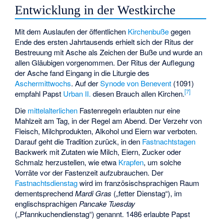
Entwicklung in der Westkirche
Mit dem Auslaufen der öffentlichen
Kirchenbuße
gegen
Ende des ersten Jahrtausends erhielt sich der Ritus der
Bestreuung mit Asche als Zeichen der Buße und wurde an
allen Gläubigen vorgenommen. Der Ritus der Auflegung
der Asche fand Eingang in die Liturgie des
Aschermittwochs
. Auf der
Synode von Benevent
(1091)
[
7
]
empfahl Papst
Urban II.
diesen Brauch allen Kirchen.
Die
mittelalterlichen
Fastenregeln erlaubten nur eine
Mahlzeit am Tag, in der Regel am Abend. Der Verzehr von
Fleisch, Milchprodukten, Alkohol und Eiern war verboten.
Darauf geht die Tradition zurück, in den
Fastnachtstagen
Backwerk mit Zutaten wie Milch, Eiern, Zucker oder
Schmalz herzustellen, wie etwa
Krapfen
, um solche
Vorräte vor der Fastenzeit aufzubrauchen. Der
Fastnachtsdienstag
wird im französischsprachigen Raum
dementsprechend
Mardi Gras
(„fetter Dienstag“), im
englischsprachigen
Pancake Tuesday
(„Pfannkuchendienstag“) genannt. 1486 erlaubte Papst