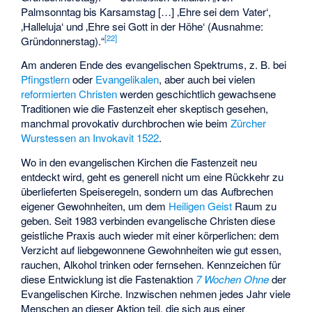
Palmsonntag bis Karsamstag […] ‚Ehre sei dem Vater‘,
‚Halleluja‘ und ‚Ehre sei Gott in der Höhe‘ (Ausnahme:
[
22
]
Gründonnerstag).“
Am anderen Ende des evangelischen Spektrums, z. B. bei
Pfingstlern
oder
Evangelikalen
, aber auch bei vielen
reformierten Christen
werden geschichtlich gewachsene
Traditionen wie die Fastenzeit eher skeptisch gesehen,
manchmal provokativ durchbrochen wie beim
Zürcher
Wurstessen an Invokavit 1522
.
Wo in den evangelischen Kirchen die Fastenzeit neu
entdeckt wird, geht es generell nicht um eine Rückkehr zu
überlieferten Speiseregeln, sondern um das Aufbrechen
eigener Gewohnheiten, um dem
Heiligen Geist
Raum zu
geben. Seit 1983 verbinden evangelische Christen diese
geistliche Praxis auch wieder mit einer körperlichen: dem
Verzicht auf liebgewonnene Gewohnheiten wie gut essen,
rauchen, Alkohol trinken oder fernsehen. Kennzeichen für
diese Entwicklung ist die Fastenaktion
7 Wochen Ohne
der
Evangelischen Kirche. Inzwischen nehmen jedes Jahr viele
Menschen an dieser Aktion teil, die sich aus einer