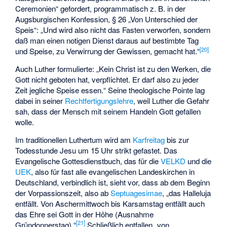
Ceremonien“ gefordert, programmatisch z. B. in der
Augsburgischen Konfession, § 26 „Von Unterschied der
Speis“: „Und wird also nicht das Fasten verworfen, sondern
daß man einen notigen Dienst daraus auf bestimbte Tag
[
20
]
und Speise, zu Verwirrung der Gewissen, gemacht hat.“
Auch Luther formulierte: „Kein Christ ist zu den Werken, die
Gott nicht geboten hat, verpflichtet. Er darf also zu jeder
Zeit jegliche Speise essen.“ Seine theologische Pointe lag
dabei in seiner
Rechtfertigungslehre
, weil Luther die Gefahr
sah, dass der Mensch mit seinem Handeln Gott gefallen
wolle.
Im traditionellen Luthertum wird am
Karfreitag
bis zur
Todesstunde Jesu um 15 Uhr strikt gefastet. Das
Evangelische Gottesdienstbuch, das für die
VELKD
und die
UEK
, also für fast alle evangelischen Landeskirchen in
Deutschland, verbindlich ist, sieht vor, dass ab dem Beginn
der Vorpassionszeit, also ab
Septuagesimae
, „das Halleluja
entfällt. Von Aschermittwoch bis Karsamstag entfällt auch
das Ehre sei Gott in der Höhe (Ausnahme
[
21
]
Gründonnerstag).“
Schließlich entfallen „von