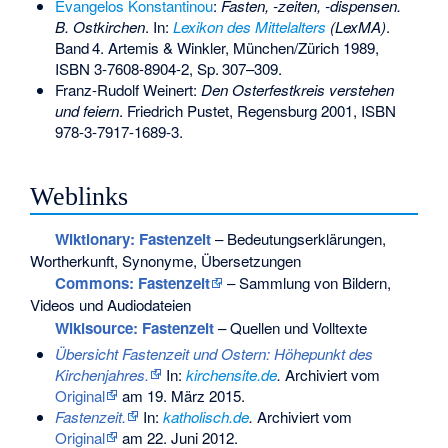
Evangelos Konstantinou
:
Fasten, -zeiten, -dispensen.
B. Ostkirchen
. In:
Lexikon des Mittelalters
(LexMA)
.
Band
4
. Artemis & Winkler, München/Zürich 1989,
ISBN 3-7608-8904-2
,
Sp.
307–309
.
Franz-Rudolf Weinert:
Den Osterfestkreis verstehen
und feiern
. Friedrich Pustet, Regensburg 2001,
ISBN
978-3-7917-1689-3
.
Weblinks
Wiktionary: Fastenzeit
– Bedeutungserklärungen,
Wortherkunft, Synonyme, Übersetzungen
Commons
: Fastenzeit
– Sammlung von Bildern,
Videos und Audiodateien
Wikisource: Fastenzeit
– Quellen und Volltexte
Übersicht Fastenzeit und Ostern: Höhepunkt des
Kirchenjahres.
In:
kirchensite.de
.
Archiviert vom
Original
am
19. März 2015
.
Fastenzeit.
In:
katholisch.de
.
Archiviert vom
Original
am
22. Juni 2012
.