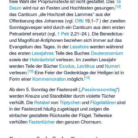
freie Wahl der Propriumstexte ist nicht gestattet. Das
Te
[
13
]
Deum
wird nur an Festen und Hochfesten gesungen,
das Canticum „die Hochzeit des Lammes“ aus der
Offenbarung des Johannes (vgl.
Offb
19,1–7 ) der zweiten
Sonntagsvesper wird durch ein Canticum aus dem ersten
Petrusbrief ersetzt (vgl.
1 Petr
2,21–24 ). Die Benedictus-
und Magnificat-Antiphonen beziehen sich immer auf das
Evangelium des Tages. In der
Lesehore
werden während
des ersten
Lesejahres
Teile des Buches
Deuteronomium
sowie der
Hebräerbrief
verlesen. Im zweiten Lesejahr
werden Teile der Bücher
Exodus
,
Levitikus
und
Numeri
[
13
]
verlesen.
Eine Feier der Gedenktage der Heiligen ist in
[
13
]
Form einer
Kommemoration
möglich.
Ab dem 5. Sonntag der Fastenzeit („
Passionssonntag
“)
werden Kreuze und Standbilder durch violette Tücher
verhüllt. Die
Retabel
von
Triptychen
und
Flügelaltären
sind
in der Fastenzeit häufig zugeklappt und zeigen die
einfacher gestaltete Rückseite der Flügel. Teilweise
verhüllen
Fastentücher
den ganzen Chorraum.