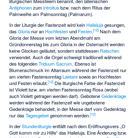
liturgischen Messfeiern benannt, den lateinischen
Antiphonen
zum
Introitus
bzw. nach dem Ritus der
Palmweihe am Palmsonntag (Palmarum).
In der Liturgie der Fastenzeit wird kein
Halleluja
gesungen,
[
12
]
das
Gloria
nur an
Hochfesten
und
Festen
.
Nach dem
Gloria der Messe vom letzten Abendmahl am
Gründonnerstag bis zum Gloria in der Osternacht werden
keine Glocken geläutet, sondern stattdessen
Ratschen
verwendet. Auch die Orgel schweigt traditionell während
des folgenden
Triduum Sacrum
. Ebenso ist
Blumenschmuck im Altarraum während der Fastenzeit nur
am vierten Fastensonntag
Laetare
sowie an Hochfesten
[
12
]
und Festen erlaubt.
Die liturgische Farbe der Fastenzeit
ist Violett bzw. am vierten Fastensonntag Rosa (wobei
auch Violett getragen werden darf). Gebotene
Gedenktage
werden während der Fastenzeit wie ungebotene
Gedenktage behandelt, in der Messe darf vom Gedenktag
[
12
]
nur das
Tagesgebet
genommen werden.
In der
Stundenliturgie
entfällt nach dem Eröffnungsvers „O
Gott komm mir zu Hilfe“ das Halleluja. Eine Änderung bzw.