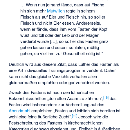
… Wenn nun jemand fände, dass auf Fische
hin sich mehr
Mutwillen
regte in seinem
Fleisch als auf Eier und Fleisch hin, so soll er
Fleisch und nicht Eier essen. Andererseits,
wenn er fände, dass ihm vom Fasten der Kopf
wüst und toll oder der Leib und der Magen
verderbt würde […], so soll er das Fasten ganz
gehen lassen und essen, schlafen, müßig
gehen, so viel ihm zur Gesundheit nötig ist.“
Deutlich wird aus diesem Zitat, dass Luther das Fasten als
eine Art individuelles Trainingsprogramm versteht. Daher
kann nicht das gleiche Verzichtsverhalten allen
gleichermaßen empfohlen oder gar verordnet werden.
Zweck des Fastens ist nach den lutherischen
[
18
]
Bekenntnisschriften „den alten Adam zu zähmen“;
das
Fasten wird insbesondere zur Vorbereitung auf das
Abendmahl
empfohlen: „Fasten und leiblich sich bereiten ist
[
19
]
wohl eine feine äußerliche Zucht“.
Jedoch wird die
Festschreibung des Fastens in kirchenrechtlichen
Kategorien durchweg abgelehnt und „Freiheit in äußerlichen