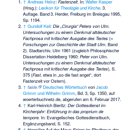
↑
Andreas Heinz
:
Fastenzeit
. In:
Walter Kasper
(Hrsg.):
Lexikon für Theologie und Kirche
. 3.
Auflage.
Band
3
. Herder, Freiburg im Breisgau 1995,
Sp.
1194
.
↑
Gundolf Keil
:
Die „Cirurgia“ Peters von Ulm.
Untersuchungen zu einem Denkmal altdeutscher
Fachprosa mit kritischer Ausgabe des Textes
(=
Forschungen zur Geschichte der Stadt Ulm.
Band
2). Stadtarchiv, Ulm 1961 (zugleich Philosophische
Dissertation Heidelberg 1960:
Peter von Ulm.
Untersuchungen zu einem Denkmal altdeutscher
Fachprosa mit kritischer Ausgabe des Textes
), S.
375 (
Fast
, etwa in „so die fast anget“, dort
Fastenzeit vor Ostern).
↑
faste
.
Deutsches Wörterbuch
von
Jacob
Grimm und Wilhelm Grimm
, Bd. 3, Sp. 1350, auf
woerterbuchnetz.de, abgerufen am 6. Februar 2017.
↑
Karl-Heinrich Bieritz:
Der Gottesdienst im
Kirchenjahr: Einführung in das proprium de
tempore.
In: Evangelisches Gottesdienstbuch,
Ergänzungsband, S. 152.
↑
Hansjörg Auf der Maur:
Feiern im Rhythmus der