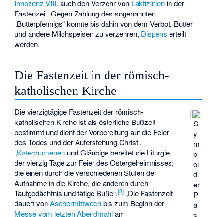
Innozenz VIII.
auch den Verzehr von
Laktizinien
in der
Fastenzeit. Gegen Zahlung des sogenannten
„Butterpfennigs“ konnte bis dahin von dem Verbot, Butter
und andere Milchspeisen zu verzehren,
Dispens
erteilt
werden.
Die Fastenzeit in der römisch-
katholischen Kirche
Die vierzigtägige Fastenzeit der römisch-
katholischen Kirche ist als österliche Bußzeit
S
bestimmt und dient der Vorbereitung auf die Feier
y
des Todes und der Auferstehung Christi.
m
„
Katechumenen
und Gläubige bereitet die Liturgie
b
der vierzig Tage zur Feier des Ostergeheimnisses;
ol
die einen durch die verschiedenen Stufen der
d
Aufnahme in die Kirche, die anderen durch
er
[
8
]
Taufgedächtnis und tätige Buße“.
„Die Fastenzeit
P
dauert von
Aschermittwoch
bis zum Beginn der
a
Messe vom letzten Abendmahl
am
s