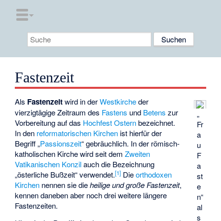
Fastenzeit
Als
Fastenzeit
wird in der
Westkirche
der
vierzigtägige Zeitraum des
Fastens
und
Betens
zur
„
Vorbereitung auf das
Hochfest
Ostern
bezeichnet.
Fr
In den
reformatorischen Kirchen
ist hierfür der
a
Begriff „
Passionszeit
“ gebräuchlich. In der römisch-
u
katholischen Kirche wird seit dem
Zweiten
F
Vatikanischen Konzil
auch die Bezeichnung
a
[
1
]
„österliche Bußzeit“ verwendet.
Die
orthodoxen
st
Kirchen
nennen sie die
heilige und große Fastenzeit
,
e
kennen daneben aber noch drei weitere längere
n“
Fastenzeiten.
al
s