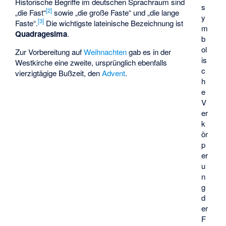
Historische Begriffe im deutschen Sprachraum sind
s
[
2
]
„die Fast“
sowie „die große Faste“ und „die lange
y
[
3
]
Faste“.
Die wichtigste lateinische Bezeichnung ist
m
Quadragesima
.
b
ol
Zur Vorbereitung auf
Weihnachten
gab es in der
is
Westkirche eine zweite, ursprünglich ebenfalls
c
vierzigtägige Bußzeit, den
Advent
.
h
e
V
er
k
ör
p
er
u
n
g
d
er
F