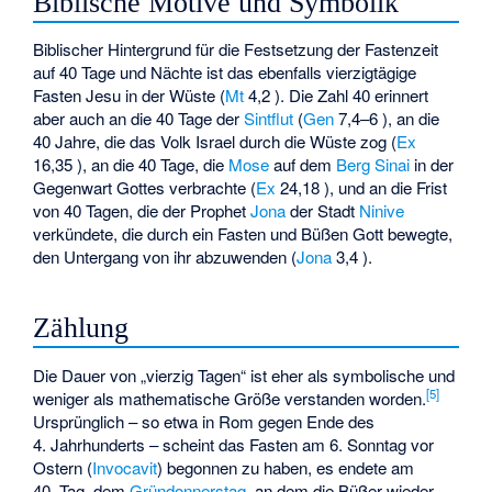
Biblische Motive und Symbolik
Biblischer Hintergrund für die Festsetzung der Fastenzeit
auf 40 Tage und Nächte ist das ebenfalls vierzigtägige
Fasten Jesu in der Wüste (
Mt
4,2 ). Die Zahl 40 erinnert
aber auch an die 40 Tage der
Sintflut
(
Gen
7,4–6 ), an die
40 Jahre, die das Volk Israel durch die Wüste zog (
Ex
16,35 ), an die 40 Tage, die
Mose
auf dem
Berg Sinai
in der
Gegenwart Gottes verbrachte (
Ex
24,18 ), und an die Frist
von 40 Tagen, die der Prophet
Jona
der Stadt
Ninive
verkündete, die durch ein Fasten und Büßen Gott bewegte,
den Untergang von ihr abzuwenden (
Jona
3,4 ).
Zählung
Die Dauer von „vierzig Tagen“ ist eher als symbolische und
[
5
]
weniger als mathematische Größe verstanden worden.
Ursprünglich – so etwa in Rom gegen Ende des
4. Jahrhunderts – scheint das Fasten am 6. Sonntag vor
Ostern (
Invocavit
) begonnen zu haben, es endete am
40. Tag, dem
Gründonnerstag
, an dem die Büßer wieder