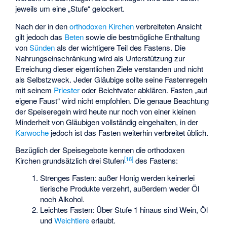
jeweils um eine „Stufe“ gelockert.
Nach der in den
orthodoxen Kirchen
verbreiteten Ansicht
gilt jedoch das
Beten
sowie die bestmögliche Enthaltung
von
Sünden
als der wichtigere Teil des Fastens. Die
Nahrungseinschränkung wird als Unterstützung zur
Erreichung dieser eigentlichen Ziele verstanden und nicht
als Selbstzweck. Jeder Gläubige sollte seine Fastenregeln
mit seinem
Priester
oder Beichtvater abklären. Fasten „auf
eigene Faust“ wird nicht empfohlen. Die genaue Beachtung
der Speiseregeln wird heute nur noch von einer kleinen
Minderheit von Gläubigen vollständig eingehalten, in der
Karwoche
jedoch ist das Fasten weiterhin verbreitet üblich.
Bezüglich der Speisegebote kennen die orthodoxen
[
16
]
Kirchen grundsätzlich drei Stufen
des Fastens:
Strenges Fasten: außer Honig werden keinerlei
tierische Produkte verzehrt, außerdem weder Öl
noch Alkohol.
Leichtes Fasten: Über Stufe 1 hinaus sind Wein, Öl
und
Weichtiere
erlaubt.