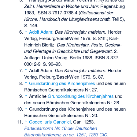
Zeit I. Herrenfeste in Woche und Jahr.
Regensburg
1983,
ISBN 3-7917-0788-4
(
Gottesdienst der
Kirche. Handbuch der Liturgiewissenschaft.
Teil 5),
S. 146.
↑
Adolf Adam
:
Das Kirchenjahr mitfeiern.
Herder
Verlag, Freiburg/Basel/Wien 1979. S. 81ff.; Karl-
Heinrich Bieritz:
Das Kirchenjahr. Feste, Gedenk-
und Feiertage in Geschichte und Gegenwart.
2.
Auflage. Union Verlag, Berlin 1988,
ISBN 3-372-
00012-9
. S. 90–93.
↑
Adolf Adam:
Das Kirchenjahr mitfeiern.
Herder
Verlag, Freiburg/Basel/Wien 1979. S. 87.
↑
Grundordnung des Kirchenjahres
und des neuen
Römischen Generalkalenders Nr. 27.
↑
Amtliche
Grundordnung des Kirchenjahres
und
des neuen Römischen Generalkalenders Nr. 28.
↑
Grundordnung des Kirchenjahres und des neuen
Römischen Generalkalenders Nr. 20.
↑
Codex Iuris Canonici
, Can. 1253.
Partikularnorm Nr. 16 der Deutschen
Bischofskonferenz zu cc. 1251, 1253 CIC,