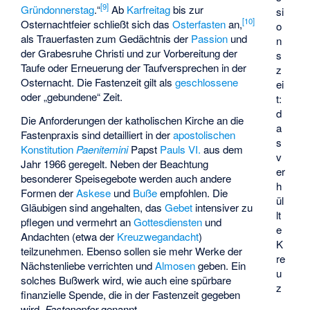
[
9
]
Gründonnerstag
.“
Ab
Karfreitag
bis zur
si
[
10
]
Osternachtfeier schließt sich das
Osterfasten
an,
o
als Trauerfasten zum Gedächtnis der
Passion
und
n
der Grabesruhe Christi und zur Vorbereitung der
s
Taufe oder Erneuerung der Taufversprechen in der
z
Osternacht. Die Fastenzeit gilt als
geschlossene
ei
oder „gebundene“ Zeit.
t:
d
Die Anforderungen der katholischen Kirche an die
a
Fastenpraxis sind detailliert in der
apostolischen
s
Konstitution
Paenitemini
Papst
Pauls VI.
aus dem
v
Jahr 1966 geregelt. Neben der Beachtung
er
besonderer Speisegebote werden auch andere
h
Formen der
Askese
und
Buße
empfohlen. Die
ül
Gläubigen sind angehalten, das
Gebet
intensiver zu
lt
pflegen und vermehrt an
Gottesdiensten
und
e
Andachten (etwa der
Kreuzwegandacht
)
K
teilzunehmen. Ebenso sollen sie mehr Werke der
re
Nächstenliebe verrichten und
Almosen
geben. Ein
u
solches Bußwerk wird, wie auch eine spürbare
z
finanzielle Spende, die in der Fastenzeit gegeben
wird,
Fastenopfer
genannt.