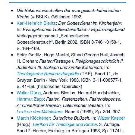
Die Bekenntnisschriften der evangelisch-lutherischen
Kirche
(= BSLK). Göttingen 1992.
Karl-Heinrich Bieritz
:
Der Gottesdienst im Kirchenjahr.
In:
Evangelisches Gottesdienstbuch
/ Ergänzungsband.
Verlagsgemeinschaft „Evangelisches
Gottesdienstbuch“, Berlin 2002,
ISBN 3-7461-0158-1
,
S. 164–169.
Peter Gerlitz, Hugo Mantel, Stuart George Hall, Joseph
H. Crehan:
Fasten/Fasttage I. Religionsgeschichtlich II.
Judentum III. Biblisch und kirchenhistorisch
. In:
Theologische Realenzyklopädie
(TRE). Band 11, de
Gruyter, Berlin / New York 1983,
ISBN 3-11-008577-1
,
S. 41–59. (historischer Überblick)
Walter Dürig
, Andreas Blasius, Helmut Hundsbichler,
Hartmut Zapp
:
Fasten, Fastenzeiten, Fastendispense,
A: Christlicher Bereich, Lateinischer Westen.
In:
Lexikon des Mittelalters
.
Band 4 (1989), Sp. 304–307.
Martin Klöckener
:
Österliche Bußzeit
. In:
Walter Kasper
(Hrsg.):
Lexikon für Theologie und Kirche
. 3. Auflage.
Band
7
. Herder, Freiburg im Breisgau 1998,
Sp.
1174
ff
.