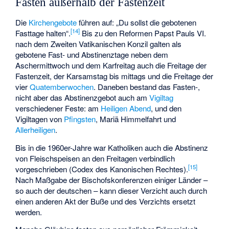
Fasten außerhalb der Fastenzeit
Die
Kirchengebote
führen auf: „Du sollst die gebotenen
[
14
]
Fasttage halten“.
Bis zu den Reformen Papst Pauls VI.
nach dem Zweiten Vatikanischen Konzil galten als
gebotene Fast- und Abstinenztage neben dem
Aschermittwoch und dem Karfreitag auch die Freitage der
Fastenzeit, der Karsamstag bis mittags und die Freitage der
vier
Quatemberwochen
. Daneben bestand das Fasten-,
nicht aber das Abstinenzgebot auch am
Vigiltag
verschiedener Feste: am
Heiligen Abend
, und den
Vigiltagen von
Pfingsten
,
Mariä Himmelfahrt
und
Allerheiligen
.
Bis in die 1960er-Jahre war Katholiken auch die Abstinenz
von Fleischspeisen an den Freitagen verbindlich
[
15
]
vorgeschrieben (Codex des Kanonischen Rechtes).
Nach Maßgabe der Bischofskonferenzen einiger Länder –
so auch der deutschen – kann dieser Verzicht auch durch
einen anderen Akt der Buße und des Verzichts ersetzt
werden.