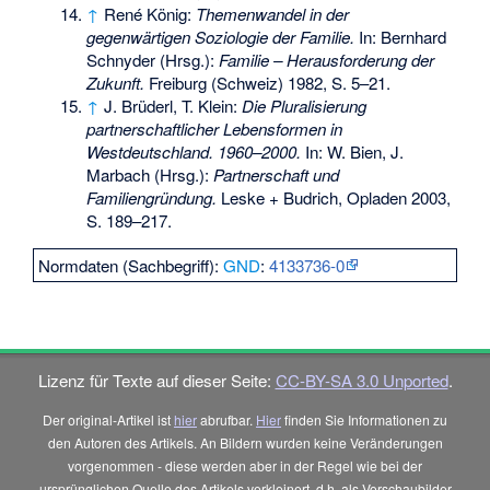
↑
René König:
Themenwandel in der
gegenwärtigen Soziologie der Familie.
In: Bernhard
Schnyder (Hrsg.):
Familie – Herausforderung der
Zukunft.
Freiburg (Schweiz) 1982, S. 5–21.
↑
J. Brüderl, T. Klein:
Die Pluralisierung
partnerschaftlicher Lebensformen in
Westdeutschland. 1960–2000.
In: W. Bien, J.
Marbach (Hrsg.):
Partnerschaft und
Familiengründung.
Leske + Budrich, Opladen 2003,
S. 189–217.
Normdaten (Sachbegriff):
GND
:
4133736-0
Lizenz für Texte auf dieser Seite:
CC-BY-SA 3.0 Unported
.
Der original-Artikel ist
hier
abrufbar.
Hier
finden Sie Informationen zu
den Autoren des Artikels. An Bildern wurden keine Veränderungen
vorgenommen - diese werden aber in der Regel wie bei der
ursprünglichen Quelle des Artikels verkleinert, d.h. als Vorschaubilder