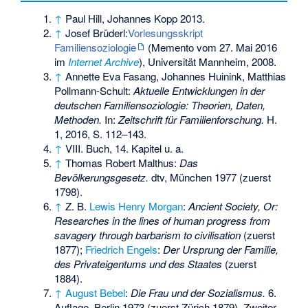
↑
Paul Hill, Johannes Kopp 2013.
↑
Josef Brüderl:
Vorlesungsskript
Familiensoziologie
(
Memento
vom 27. Mai 2016
im
Internet Archive
), Universität Mannheim, 2008.
↑
Annette Eva Fasang, Johannes Huinink, Matthias
Pollmann-Schult:
Aktuelle Entwicklungen in der
deutschen Familiensoziologie: Theorien, Daten,
Methoden.
In:
Zeitschrift für Familienforschung.
H.
1, 2016, S. 112–143.
↑
VIII. Buch, 14. Kapitel u. a.
↑
Thomas Robert Malthus:
Das
Bevölkerungsgesetz.
dtv, München 1977 (zuerst
1798).
↑
Z. B.
Lewis Henry Morgan
:
Ancient Society, Or:
Researches in the lines of human progress from
savagery through barbarism to civilisation
(zuerst
1877);
Friedrich Engels
:
Der Ursprung der Familie,
des Privateigentums und des Staates
(zuerst
1884).
↑
August Bebel
:
Die Frau und der Sozialismus.
6.
Auflage, Berlin 1973 (zuerst Zürich 1879), Zweiter