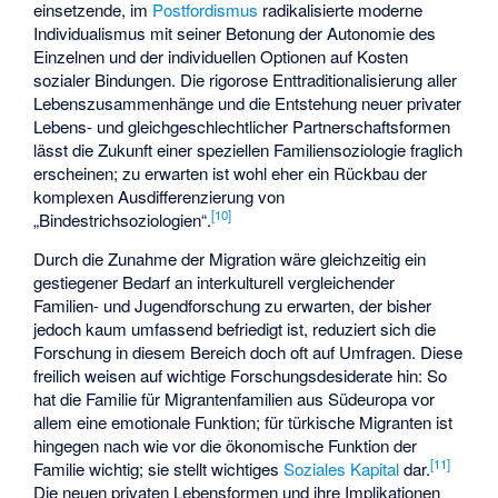
einsetzende, im
Postfordismus
radikalisierte moderne
Individualismus mit seiner Betonung der Autonomie des
Einzelnen und der individuellen Optionen auf Kosten
sozialer Bindungen. Die rigorose Enttraditionalisierung aller
Lebenszusammenhänge und die Entstehung neuer privater
Lebens- und gleichgeschlechtlicher Partnerschaftsformen
lässt die Zukunft einer speziellen Familiensoziologie fraglich
erscheinen; zu erwarten ist wohl eher ein Rückbau der
komplexen Ausdifferenzierung von
[
10
]
„Bindestrichsoziologien“.
Durch die Zunahme der Migration wäre gleichzeitig ein
gestiegener Bedarf an interkulturell vergleichender
Familien- und Jugendforschung zu erwarten, der bisher
jedoch kaum umfassend befriedigt ist, reduziert sich die
Forschung in diesem Bereich doch oft auf Umfragen. Diese
freilich weisen auf wichtige Forschungsdesiderate hin: So
hat die Familie für Migrantenfamilien aus Südeuropa vor
allem eine emotionale Funktion; für türkische Migranten ist
hingegen nach wie vor die ökonomische Funktion der
[
11
]
Familie wichtig; sie stellt wichtiges
Soziales Kapital
dar.
Die neuen privaten Lebensformen und ihre Implikationen