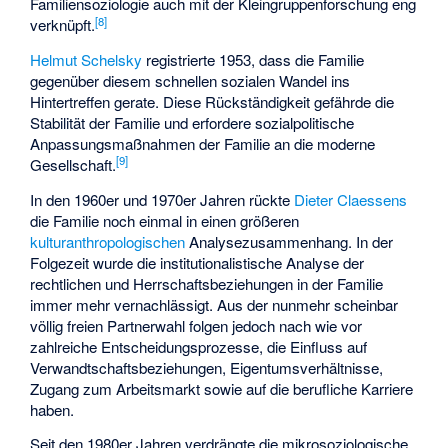
Familiensoziologie auch mit der Kleingruppenforschung eng
[
8
]
verknüpft.
Helmut Schelsky
registrierte 1953, dass die Familie
gegenüber diesem schnellen sozialen Wandel ins
Hintertreffen gerate. Diese Rückständigkeit gefährde die
Stabilität der Familie und erfordere sozialpolitische
Anpassungsmaßnahmen der Familie an die moderne
[
9
]
Gesellschaft.
In den 1960er und 1970er Jahren rückte
Dieter Claessens
die Familie noch einmal in einen größeren
kulturanthropologischen
Analysezusammenhang. In der
Folgezeit wurde die institutionalistische Analyse der
rechtlichen und Herrschaftsbeziehungen in der Familie
immer mehr vernachlässigt. Aus der nunmehr scheinbar
völlig freien Partnerwahl folgen jedoch nach wie vor
zahlreiche Entscheidungsprozesse, die Einfluss auf
Verwandtschaftsbeziehungen, Eigentumsverhältnisse,
Zugang zum Arbeitsmarkt sowie auf die berufliche Karriere
haben.
Seit den 1980er Jahren verdrängte die mikrosoziologische