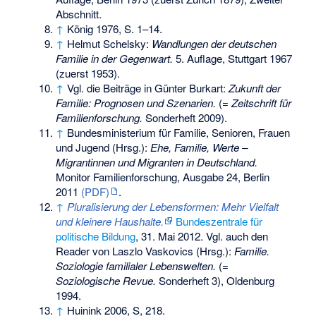
Abschnitt.
↑
König 1976, S. 1–14.
↑
Helmut Schelsky:
Wandlungen der deutschen
Familie in der Gegenwart.
5. Auflage, Stuttgart 1967
(zuerst 1953).
↑
Vgl. die Beiträge in Günter Burkart:
Zukunft der
Familie: Prognosen und Szenarien.
(=
Zeitschrift für
Familienforschung.
Sonderheft 2009).
↑
Bundesministerium für Familie, Senioren, Frauen
und Jugend (Hrsg.):
Ehe, Familie, Werte –
Migrantinnen und Migranten in Deutschland.
Monitor Familienforschung, Ausgabe 24, Berlin
2011
(PDF)
.
↑
Pluralisierung der Lebensformen: Mehr Vielfalt
und kleinere Haushalte.
Bundeszentrale für
politische Bildung
, 31. Mai 2012. Vgl. auch den
Reader von Laszlo Vaskovics (Hrsg.):
Familie.
Soziologie familialer Lebenswelten.
(=
Soziologische Revue.
Sonderheft 3), Oldenburg
1994.
↑
Huinink 2006, S, 218.