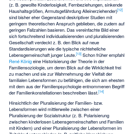
(z. B. gewollte Kinderlosigkeit, Fernbeziehungen, sinkende
[
12
]
Haushaltsgrößen, Armutsgefährdung Alleinerziehender)
sind bisher eher Gegenstand deskriptiver Studien mit
geringem theoretischen Anspruch geblieben, die zudem auf
geringen Fallzahlen basieren. Das vereinfachte Bild einer
sich fortschreitend individualisierenden und pluralisierenden
Gesellschaft verdeckt z. B. den Blick auf neue
Standardisierungen wie die typische nichteheliche
[
13
]
Lebensgemeinschaft junger Leute.
Schon früher empfahl
René König
eine Historisierung der Theorie in der
Familiensoziologie, um deren Blick auf die Wirklichkeit frei
zu machen und sie zur Wahrnehmung der Vielfalt der
familialen Lebensformen zu befähigen, die sich am ehesten
mit dem aus der Familienpsychologie entnommenen Begriff
[
14
]
der Familienkonstellationen beschreiben lässt.
Hinsichtlich der Pluralisierung der Familien- bzw.
Lebensformen wird mittlerweile zwischen einer
Pluralisierung der Sozialstruktur (z. B. Polarisierung
zwischen kinderlosen Lebensgemeinschaften und Familien
mit Kindern) und einer Pluralisierung der Lebensformen im