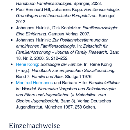
Handbuch Familiensoziologie
. Springer, 2023.
Paul Bernhard Hill, Johannes Kopp:
Familiensoziologie:
Grundlagen und theoretische Perspektiven.
Springer,
2013.
Johannes Huinink, Dirk Konietzka:
Familiensoziologie:
Eine Einführung.
Campus Verlag, 2007.
Johannes Huinink:
Zur Positionsbestimmung der
empirischen Familiensoziologie.
In:
Zeitschrift für
Familienforschung – Journal of Family Research.
Band
18, Nr. 2, 2006, S. 212–252.
René König
:
Soziologie der Familie.
In: René König
(Hrsg.):
Handbuch zur empirischen Sozialforschung.
Band 7:
Familie und Alter.
Stuttgart 1976.
Manfred Hermanns
und Barbara Hille:
Familienleitbilder
im Wandel. Normative Vorgaben und Selbstkonzepte
von Eltern und Jugendlichen
(=
Materialien zum
Siebten Jugendbericht.
Band 3). Verlag Deutsches
Jugendinstitut, München 1987, 258 Seiten.
Einzelnachweise