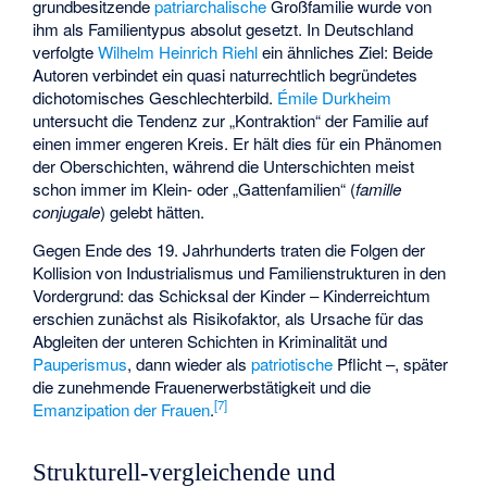
grundbesitzende
patriarchalische
Großfamilie wurde von
ihm als Familientypus absolut gesetzt. In Deutschland
verfolgte
Wilhelm Heinrich Riehl
ein ähnliches Ziel: Beide
Autoren verbindet ein quasi naturrechtlich begründetes
dichotomisches Geschlechterbild.
Émile Durkheim
untersucht die Tendenz zur „Kontraktion“ der Familie auf
einen immer engeren Kreis. Er hält dies für ein Phänomen
der Oberschichten, während die Unterschichten meist
schon immer im Klein- oder „Gattenfamilien“ (
famille
conjugale
) gelebt hätten.
Gegen Ende des 19. Jahrhunderts traten die Folgen der
Kollision von Industrialismus und Familienstrukturen in den
Vordergrund: das Schicksal der Kinder – Kinderreichtum
erschien zunächst als Risikofaktor, als Ursache für das
Abgleiten der unteren Schichten in Kriminalität und
Pauperismus
, dann wieder als
patriotische
Pflicht –, später
die zunehmende Frauenerwerbstätigkeit und die
[
7
]
Emanzipation der Frauen
.
Strukturell-vergleichende und