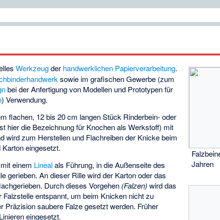
nelles
Werkzeug
der
handwerklichen
Papierverarbeitung
.
chbinderhandwerk
sowie im grafischen Gewerbe (zum
gn
bei der Anfertigung von Modellen und Prototypen für
n
) Verwendung.
em flachen, 12 bis 20 cm langen Stück Rinderbein- oder
st hier die Bezeichnung für Knochen als Werkstoff) mit
nd wird zum Herstellen und Flachreiben der Knicke beim
 Karton eingesetzt.
Falzbein
Jahren
t mit einem
Lineal
als Führung, in die Außenseite des
le gerieben. An dieser Rille wird der Karton oder das
flachgerieben. Durch dieses Vorgehen
(Falzen)
wird das
r Falzstelle entspannt, um beim Knicken nicht zu
r Präzision saubere Falze gesetzt werden. Früher
inieren eingesetzt.