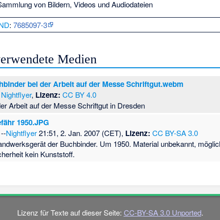
ammlung von Bildern, Videos und Audiodateien
ND
:
7685097-3
 verwendete Medien
hbinder bei der Arbeit auf der Messe Schriftgut.webm
Nightflyer
,
Lizenz:
CC BY 4.0
er Arbeit auf der Messe Schriftgut in Dresden
efähr 1950.JPG
--
Nightflyer
21:51, 2. Jan. 2007 (CET),
Lizenz:
CC BY-SA 3.0
Handwerksgerät der Buchbinder. Um 1950. Material unbekannt, möglic
herheit kein Kunststoff.
Lizenz für Texte auf dieser Seite:
CC-BY-SA 3.0 Unported
.