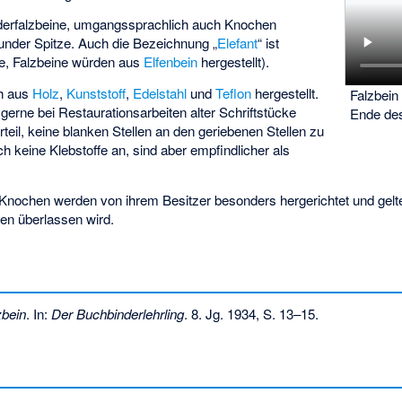
ederfalzbeine, umgangssprachlich auch Knochen
under Spitze. Auch die Bezeichnung „
Elefant
“ ist
e, Falzbeine würden aus
Elfenbein
hergestellt).
ch aus
Holz
,
Kunststoff
,
Edelstahl
und
Teflon
hergestellt.
Falzbein
gerne bei Restaurationsarbeiten alter Schriftstücke
Ende des
eil, keine blanken Stellen an den geriebenen Stellen zu
h keine Klebstoffe an, sind aber empfindlicher als
Knochen werden von ihrem Besitzer besonders hergerichtet und gelte
en überlassen wird.
zbein
. In:
Der Buchbinderlehrling
. 8. Jg. 1934, S. 13–15.