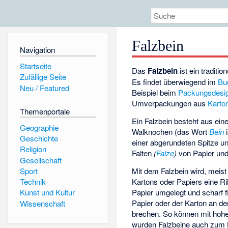
Falzbein
Navigation
Startseite
Das
Falzbein
ist ein traditio
Zufällige Seite
Es findet überwiegend im
Bu
Neu / Featured
Beispiel beim
Packungsdesi
Umverpackungen aus
Karto
Themenportale
Ein Falzbein besteht aus ein
Geographie
Walknochen (das Wort
Bein
i
Geschichte
einer abgerundeten Spitze u
Religion
Falten
(
Falze
)
von Papier und
Gesellschaft
Mit dem Falzbein wird, meis
Sport
Kartons oder Papiers eine Ril
Technik
Papier umgelegt und scharf 
Kunst und Kultur
Papier oder der Karton an de
Wissenschaft
brechen. So können mit hohe
wurden Falzbeine auch zum L